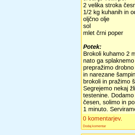
2 velika stroka čes
1/2 kg kuhanih in 
oljčno olje
sol
mlet črni poper
Potek:
Brokoli kuhamo 2 mi
nato ga splaknemo 
prepražimo drobno
in narezane šampi
brokoli in pražimo 
Segrejemo nekaj žli
testenine. Dodamo 
česen, solimo in 
1 minuto. Serviram
0 komentarjev.
Dodaj komentar