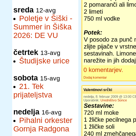
2 pomaranči ali lim
sreda
12-avg
2 limeti
Poletje v Šiški -
750 ml vodke
Summer in Šiška
Potek:
2026: DE VU
V posodo za punč n
zlijte pijače v vrs
četrtek
13-avg
sestavinah. Limone
Študijske urice
narežite in jih dodaj
0 komentarjev.
sobota
15-avg
Dodaj komentar
21. Tek
Valentinovi srčki
prijateljstva
nedelja, 8. februar 2009 @ 13:00 C
Uporabnik:
Uredništvo Sonce
Sestavine:
nedelja
16-avg
720 ml moke
Pihalni orkester
1 žličke pecilnega 
1 žličke soli
Gornja Radgona
240 ml zmehčanega