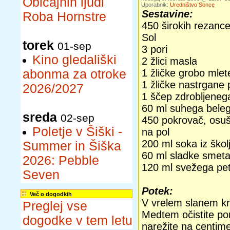
Običajnih ljudi
Uporabnik:
Uredništvo Sonce
Sestavine:
Roba Hornstre
450 širokih rezanc
Sol
torek
01-sep
3 pori
Kino gledališki
2 žlici masla
abonma za otroke
1 žličke grobo mle
1 žličke nastrgane
2026/2027
1 ščep zdrobljeneg
60 ml suhega beleg
sreda
02-sep
450 pokrovač, osuš
Poletje v Šiški -
na pol
200 ml soka iz škol
Summer in Šiška
60 ml sladke smet
2026: Pebble
120 ml svežega pete
Seven
Potek:
Več o dogodkih
V vrelem slanem kr
Preglej vse
Medtem očistite por
dogodke v tem letu
narežite na centime