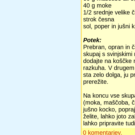
40 g moke
1/2 srednje velike 
strok česna
sol, poper in jušni 
Potek:
Prebran, opran in 
skupaj s svinjskimi
dodajte na koščke n
razkuha. V drugem l
sta zelo dolga, ju 
prerežite.
Na koncu vse skupa
(moka, maščoba, čeb
jušno kocko, poprajt
želite, lahko joto z
lahko pripravite tu
0 komentarjev.