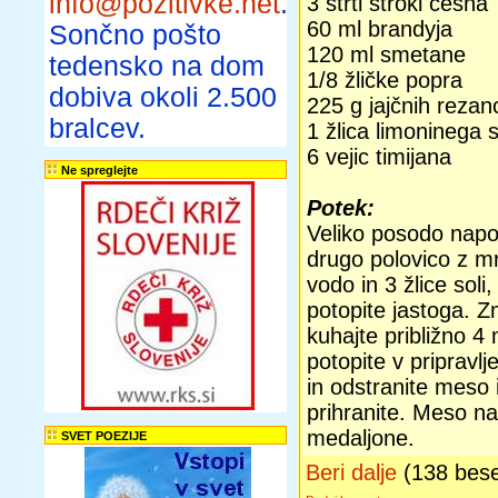
info@pozitivke.net
.
3 strti stroki česna
60 ml brandyja
Sončno pošto
120 ml smetane
tedensko na dom
1/8 žličke popra
dobiva okoli 2.500
225 g jajčnih rezan
bralcev.
1 žlica limoninega 
6 vejic timijana
Ne spreglejte
Potek:
Veliko posodo napol
drugo polovico z mr
vodo in 3 žlice soli
potopite jastoga. Z
kuhajte približno 4
potopite v pripravl
in odstranite meso 
prihranite. Meso na
medaljone.
SVET POEZIJE
Beri dalje
(138 bes