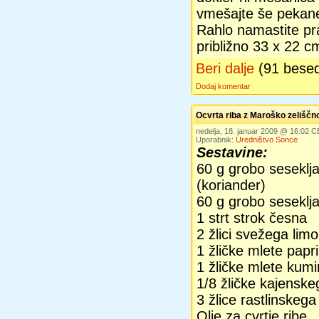
vmešajte še pekane
Rahlo namastite pr
približno 33 x 22 c
Beri dalje
(91 bese
Dodaj komentar
Ocvrta riba z Maroško zelišč
nedelja, 18. januar 2009 @ 16:02 
Uporabnik:
Uredništvo Sonce
Sestavine:
60 g grobo seseklj
(koriander)
60 g grobo seseklja
1 strt strok česna
2 žlici svežega lim
1 žličke mlete papr
1 žličke mlete kum
1/8 žličke kajensk
3 žlice rastlinskega 
Olje za cvrtje ribe