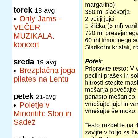
margarino)
torek
18-avg
360 ml sladkorja
Only Jams -
2 večji jajci
1 žlička (5 ml) vani
VEČER
720 ml presejanega
MUZIKALA,
60 ml limoninega s
koncert
Sladkorni kristali, rd
sreda
Potek:
19-avg
Pripravite testo: V
Brezplačna joga
pecilni prašek in so
pilates na Lentu
hitrosti stepite mas
mešanja povečajte i
petek
21-avg
penasto mešanico. 
vmešajte jajci in va
Poletje v
vmešajte še moko.
Minoritih: Slon in
Sadež
Testo razdelite na 4
zavijte v folijo za ž