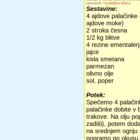
Uporabnik:
Uredništvo Sonce
Sestavine:
4 ajdove palačinke 
ajdove moke)
2 stroka česna
1/2 kg blitve
4 rezine ementalerj
jajce
kisla smetana
parmezan
olivno olje
sol, poper
Potek:
Spečemo 4 palačin
palačinke dobite v 
trakove. Na olju po
zadiši), potem dod
na srednjem ognju s
popramo po okusu.