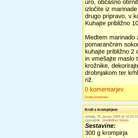
uro, občasno obrni
izločite iz marinade 
drugo pripravo, v k
Kuhajte približno 1
Medtem marinado z
pomarančnim sokom,
kuhajte približno 2
in vmešajte maslo t
krožnike, dekoriraj
drobnjakom ter krhl
riž.
0 komentarjev.
Dodaj komentar
Krofi s krompirjem
nedelja, 25. januar 2009 @ 16:03 
Uporabnik:
Uredništvo Sonce
Sestavine:
300 g krompirja