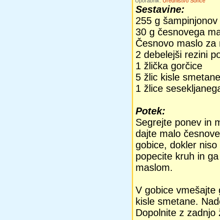
Uporabnik:
Uredništvo Sonce
Sestavine:
255 g šampinjonov
30 g česnovega ma
Česnovo maslo za
2 debelejši rezini 
1 žlička gorčice
5 žlic kisle smetan
1 žlice sesekljaneg
Potek:
Segrejte ponev in 
dajte malo česnove
gobice, dokler nis
popecite kruh in g
maslom.
V gobice vmešajte g
kisle smetane. Nad
Dopolnite z zadnjo 