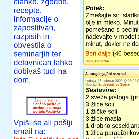
članke, zgodbe,
Potek:
recepte,
Zmešajte sir, sladko
informacije o
olje in mleko. Minu
zaposlitvah,
pomešano s peciln
razpisih in
nadevajte v model 
minut, dokler ne do
obvestila o
seminarjih ter
Beri dalje
(46 bese
delavnicah lahko
Dodaj komentar
dobivaš tudi na
Jastog in jajčni rezanci
dom.
nedelja, 15. februar 2009 @ 16:02
Uporabnik:
Uredništvo Sonce
Sestavine:
2 sveža jastoga (pr
Želim prejemati
3 žlice soli
Sončno pošto in
novice spletnega
1 žličke soli
portala Pozitivke
3 žlice masla
Vpiši se ali pošlji
1 drobno sesekljan
email na:
1 žlica paradižnik