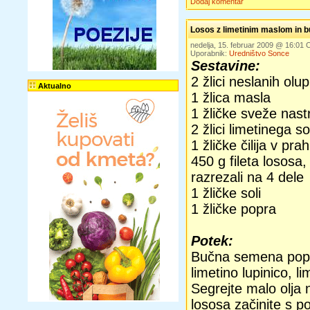
Dodaj komentar
Losos z limetinim maslom in 
nedelja, 15. februar 2009 @ 16:01
Uporabnik:
Uredništvo Sonce
Sestavine:
2 žlici neslanih ol
Aktualno
1 žlica masla
1 žličke sveže nast
2 žlici limetinega s
1 žličke čilija v pra
450 g fileta lososa,
razrezali na 4 dele
1 žličke soli
1 žličke popra
Potek:
Bučna semena popra
limetino lupinico, l
Segrejte malo olja
lososa začinite s po