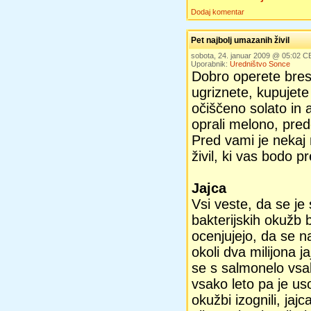
Dodaj komentar
Pet najbolj umazanih živil
sobota, 24. januar 2009 @ 05:02 C
Uporabnik:
Uredništvo Sonce
Dobro operete bres
ugriznete, kupujete
očiščeno solato in a
oprali melono, pred
Pred vami je nekaj
živil, ki vas bodo p
Jajca
Vsi veste, da se je
bakterijskih okužb b
ocenjujejo, da se na
okoli dva milijona 
se s salmonelo vsak
vsako leto pa je uso
okužbi izognili, ja