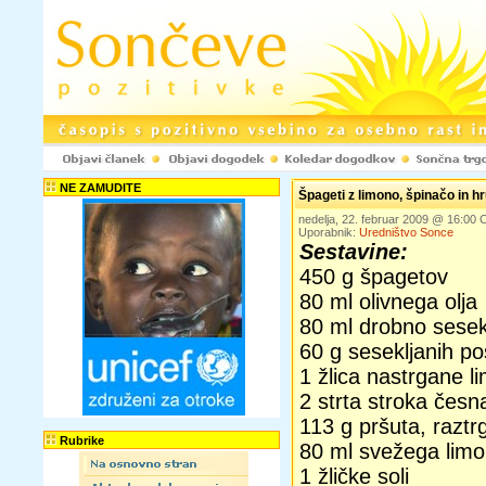
NE ZAMUDITE
Špageti z limono, špinačo in h
nedelja, 22. februar 2009 @ 16:00
Uporabnik:
Uredništvo Sonce
Sestavine:
450 g špagetov
80 ml olivnega olja
80 ml drobno sesekl
60 g sesekljanih p
1 žlica nastrgane l
2 strta stroka česn
113 g pršuta, razt
Rubrike
80 ml svežega lim
1 žličke soli