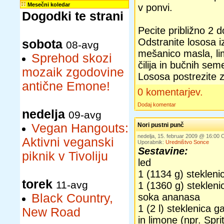
Mesečni koledar
v ponvi.
Dogodki te strani
Pecite približno 2 d
Odstranite lososa i
sobota
08-avg
mešanico masla, lim
Sprehod skozi
čilija in bučnih sem
mozaik zgodovine
Lososa postrezite 
antične Emone!
0 komentarjev.
Dodaj komentar
nedelja
09-avg
Vegan Hangouts:
Nori pustni punč
nedelja, 15. februar 2009 @ 16:00
Aktivni veganski
Uporabnik:
Uredništvo Sonce
Sestavine:
piknik v Tivoliju
led
1 (1134 g) steklen
torek
11-avg
1 (1360 g) steklen
Black Country,
soka ananasa
1 (2 l) steklenica 
New Road
in limone (npr. Spri