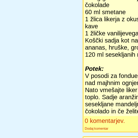
čokolade
60 ml smetane
1 žlica likerja z o
kave
1 žličke vanilijeveg
Koščki sadja kot n
ananas, hruške, gr
120 ml sesekljanih
Potek:
V posodi za fondue
nad majhnim ognjem
Nato vmešajte liker 
toplo. Sadje aranžir
sesekljane mandelj
čokolado in če želi
0 komentarjev.
Dodaj komentar