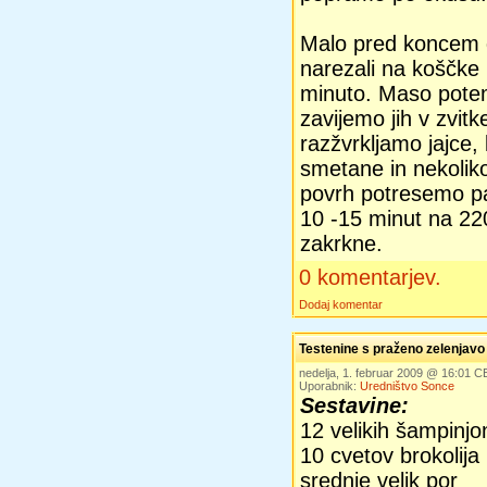
Malo pred koncem 
narezali na koščke
minuto. Maso potem
zavijemo jih v zvit
razžvrkljamo jajce,
smetane in nekoliko
povrh potresemo p
10 -15 minut na 220 
zakrkne.
0 komentarjev.
Dodaj komentar
Testenine s praženo zelenjavo
nedelja, 1. februar 2009 @ 16:01 C
Uporabnik:
Uredništvo Sonce
Sestavine:
12 velikih šampinjo
10 cvetov brokolija
srednje velik por