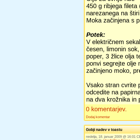
450 g ribjega filet
narezanega na štir
Moka začinjena s p
Potek:
V električnem sekaln
česen, limonin sok,
poper, 3 žlice olja 
ponvi segrejte olje
začinjeno moko, pre
Vsako stran cvrite p
odcedite na papirna
na dva krožnika in
0 komentarjev.
Dodaj komentar
Gobji nadev v toastu
nedelja, 18. januar 2009 @ 16:01 