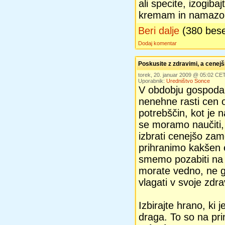
ali specite, izogiba
kremam in namazom,
Beri dalje
(380 bes
Dodaj komentar
Poskusite z zdravimi, a cenej
torek, 20. januar 2009 @ 05:02 CE
Uporabnik:
Uredništvo Sonce
V obdobju gospodar
nenehne rasti cen 
potrebščin, kot je 
se moramo naučiti,
izbrati cenejšo za
prihranimo kakšen e
smemo pozabiti na 
morate vedno, ne g
vlagati v svoje zdra
Izbirajte hrano, ki 
draga. To so na pr