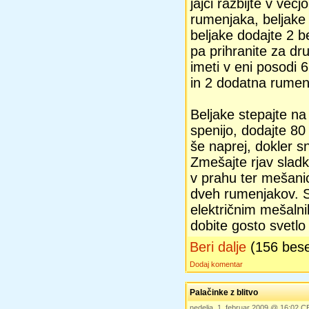
jajci razbijte v več
rumenjaka, beljake p
beljake dodajte 2 
pa prihranite za d
imeti v eni posodi 6 
in 2 dodatna rumen
Beljake stepajte na 
spenijo, dodajte 80
še naprej, dokler s
Zmešajte rjav sladk
v prahu ter mešanic
dveh rumenjakov. St
električnim mešalni
dobite gosto svetl
Beri dalje
(156 bes
Dodaj komentar
Palačinke z blitvo
nedelja, 1. februar 2009 @ 16:02 C