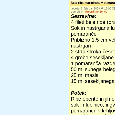
Bela riba marinirana v pomaran
nedelja, 1. februar 2009 @ 16:00 C
Uporabnik:
Uredništvo Sonce
Sestavine:
4 fileti bele ribe (o
Sok in nastrgana lu
pomaranče
Približno 1,5 cm ve
nastrgan
2 strta stroka česn
4 grobo sesekljane
1 pomaranča razdel
50 ml suhega beleg
25 ml masla
15 ml sesekljanega
Potek:
Ribe operite in jih
sok in lupinico, ing
pomarančnih krhljov