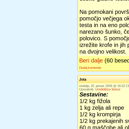
Na pomokani površin
pomočjo večjega okr
testa in na eno pol
narezano šunko, če
polovico. S pomočj
izrežite krofe in jih
na dvojno velikost.
Beri dalje
(60 bese
Dodaj komentar
Jota
nedelja, 25. januar 2009 @ 16:02 
Uporabnik:
Uredništvo Sonce
Sestavine:
1/2 kg fižola
1 kg zelja ali repe
1/2 kg krompirja
1/2 kg prekajenih s
60 g maščobe ali ol