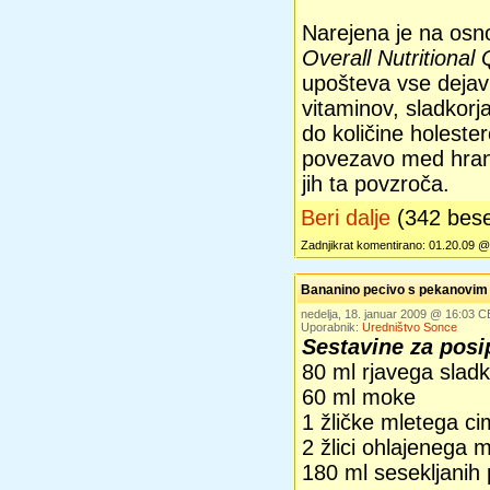
Narejena je na osno
Overall Nutritional 
upošteva vse dejav
vitaminov, sladkorja,
do količine holeste
povezavo med hrano
jih ta povzroča.
Beri dalje
(342 bes
Zadnjikrat komentirano: 01.20.09 @
Bananino pecivo s pekanovim
nedelja, 18. januar 2009 @ 16:03 
Uporabnik:
Uredništvo Sonce
Sestavine za posi
80 ml rjavega sladk
60 ml moke
1 žličke mletega ci
2 žlici ohlajenega 
180 ml sesekljanih