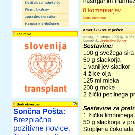
nastrganim Parme
0 komentarjev.
Dodaj komentar
Ameriški krofi iz pečice
Zanimivo
nedelja, 15. februar 2009 @ 16:03
Uporabnik:
Uredništvo Sonce
Sestavine:
100 g svežega sira
50 g sladkorja
1 vanilijev sladkor
4 žlice olja
125 ml mleka
200 g moke
2 žlički pecilnega p
Bodi obveščen
Sestavine za preli
Sončna Pošta:
1 žlička limoninega
Brezplačne
50 g sladkorja v pr
pozitivne novice,
Stopljena čokolada