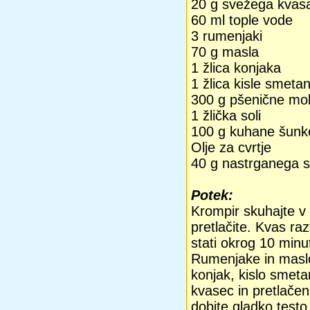
20 g svežega kvas
60 ml tople vode
3 rumenjaki
70 g masla
1 žlica konjaka
1 žlica kisle smeta
300 g pšenične mo
1 žlička soli
100 g kuhane šunk
Olje za cvrtje
40 g nastrganega s
Potek:
Krompir skuhajte v 
pretlačite. Kvas razt
stati okrog 10 minu
Rumenjake in masl
konjak, kislo smet
kvasec in pretlače
dobite gladko testo