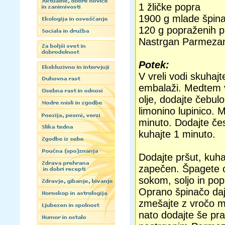
1 žličke popra
1900 g mlade špin
120 g popraženih pi
Nastrgan Parmeza
Potek:
V vreli vodi skuhaj
embalaži. Medtem v
olje, dodajte čebul
limonino lupinico.
minuto. Dodajte če
kuhajte 1 minuto.
Dodajte pršut, kuhaj
zapečen. Špagete od
sokom, soljo in po
Oprano špinačo dajt
zmešajte z vročo 
nato dodajte še pra