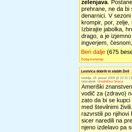
zelenjava
. Postane
prehrane, ne da bi 
denarnici. V sezoni 
krompir, por, zelje,
Izbirajte jabolka, h
drago, a je izjemno 
ingverjem, česnom,
Beri dalje
(675 bes
Dodaj komentar
Lestvica dobrih in slabih živil
nedelja, 18. januar 2009 @ 22:31 
Uporabnik:
Uredništvo Sonce
Ameriški znanstvenik
vodič za (zdravo) 
zato da bi se kupci 
med številnimi živili
razvrstili po njihovi
sicer naredili na pr
njeno izdelavo pa so