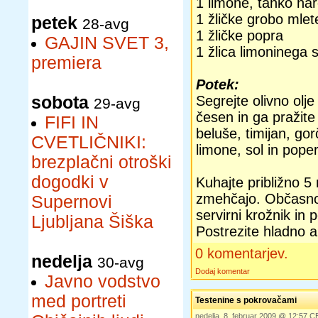
1 limone, tanko na
1 žličke grobo mlete
petek
28-avg
1 žličke popra
GAJIN SVET 3,
1 žlica limoninega 
premiera
Potek:
sobota
Segrejte olivno olj
29-avg
česen in ga pražite
FIFI IN
beluše, timijan, gor
CVETLIČNIKI:
limone, sol in pope
brezplačni otroški
dogodki v
Kuhajte približno 5
zmehčajo. Občasno
Supernovi
servirni krožnik in 
Ljubljana Šiška
Postrezite hladno al
0 komentarjev.
nedelja
30-avg
Dodaj komentar
Javno vodstvo
med portreti
Testenine s pokrovačami
nedelja, 8. februar 2009 @ 12:57 C