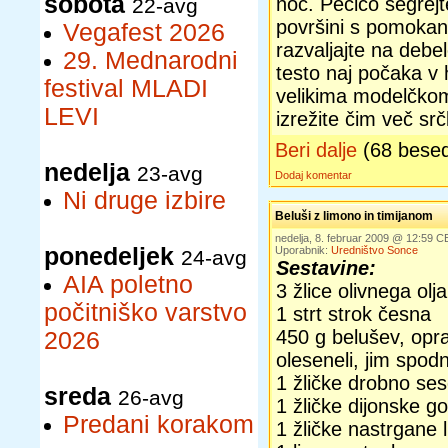
sobota
noč. Pečico segrej
22-avg
površini s pomokani
Vegafest 2026
razvaljajte na debe
29. Mednarodni
testo naj počaka v 
festival MLADI
velikima modelčkoma
LEVI
izrežite čim več srč
Beri dalje
(68 bese
nedelja
23-avg
Dodaj komentar
Ni druge izbire
Beluši z limono in timijanom
nedelja, 8. februar 2009 @ 12:59 C
ponedeljek
Uporabnik:
Uredništvo Sonce
24-avg
Sestavine:
AIA poletno
3 žlice olivnega olja
počitniško varstvo
1 strt strok česna
450 g belušev, opra
2026
oleseneli, jim spodn
1 žličke drobno se
sreda
26-avg
1 žličke dijonske go
Predani korakom
1 žličke nastrgane 