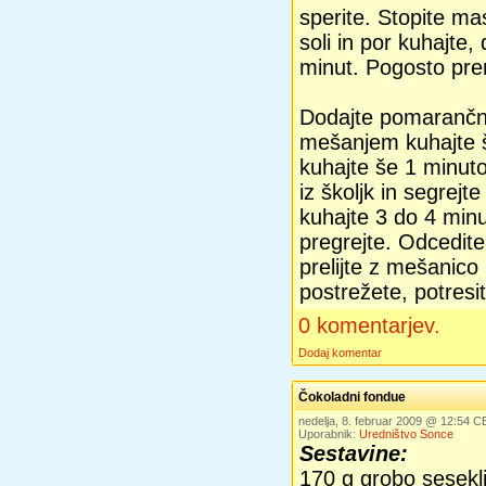
sperite. Stopite mas
soli in por kuhajte,
minut. Pogosto pre
Dodajte pomarančno
mešanjem kuhajte š
kuhajte še 1 minuto
iz školjk in segrejt
kuhajte 3 do 4 min
pregrejte. Odcedite
prelijte z mešanico
postrežete, potresit
0 komentarjev.
Dodaj komentar
Čokoladni fondue
nedelja, 8. februar 2009 @ 12:54 C
Uporabnik:
Uredništvo Sonce
Sestavine:
170 g grobo sesekl