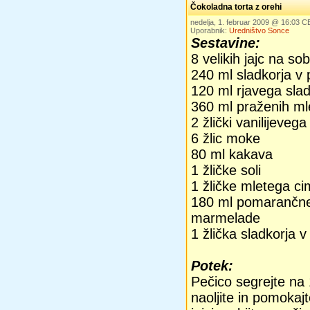
Čokoladna torta z orehi
nedelja, 1. februar 2009 @ 16:03 C
Uporabnik:
Uredništvo Sonce
Sestavine:
8 velikih jajc na so
240 ml sladkorja v
120 ml rjavega slad
360 ml praženih ml
2 žlički vanilijeveg
6 žlic moke
80 ml kakava
1 žličke soli
1 žličke mletega ci
180 ml pomarančne 
marmelade
1 žlička sladkorja 
Potek:
Pečico segrejte na 
naoljite in pomokaj