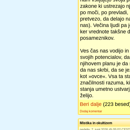
zakone ki ustrezajo n
po moči, po prevladi,
pretvezo, da delajo n
nas). Večina ljudi pa 
ker vrednote takšne 
posameznikov.
Ves čas nas vodijo in
svojih potencialov, d
njihovem planu je da 
da nas skrbi, da se j
kot »ovce«. Vsa ta sta
značilnosti razuma, k
stanja umetno ustvarj
želijo.
Beri dalje
(223 besed
Dodaj komentar
Mistika in okultizem
nedelja, 7. junij 2026 @ 05:02 CEST