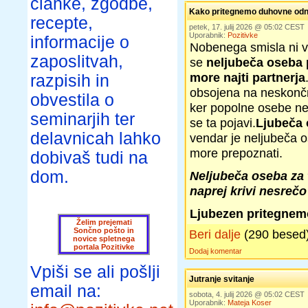
članke, zgodbe,
Kako pritegnemo duhovne od
recepte,
petek, 17. julij 2026 @ 05:02 CEST
Uporabnik:
Pozitivke
informacije o
Nobenega smisla ni v
zaposlitvah,
se
neljubeča oseba p
more najti partnerja
razpisih in
obsojena na neskončno
obvestila o
ker popolne osebe ne
seminarjih ter
se ta pojavi.
Ljubeča
delavnicah lahko
vendar je neljubeča o
more prepoznati.
dobivaš tudi na
dom.
Neljubeča oseba za 
naprej krivi nesrečo
Ljubezen pritegnemo
Želim prejemati
Sončno pošto in
Beri dalje
(290 besed
novice spletnega
portala Pozitivke
Dodaj komentar
Vpiši se ali pošlji
Jutranje svitanje
email na:
sobota, 4. julij 2026 @ 05:02 CEST
Uporabnik:
Mateja Koser