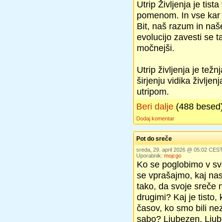
Utrip Življenja je tist
pomenom. In vse kar j
Bit, naš razum in naše
evolucijo zavesti se ta
močnejši.
Utrip življenja je težn
širjenju vidika življe
utripom.
Beri dalje
(488 besed
Dodaj komentar
Pot do sreče
sreda, 29. april 2026 @ 05:02 CES
Uporabnik:
mojcgo
Ko se poglobimo v svo
se vprašajmo, kaj nas
tako, da svoje sreče 
drugimi? Kaj je tisto,
časov, ko smo bili ne
sabo? Ljubezen. Ljub