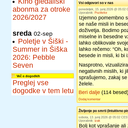
Kino gledališki
Vsi odgovori so v nas
abonma za otroke
ponedeljek, 15. junij 2026 @ 05:02
Uporabnik:
Pozitivke
2026/2027
Izjemno pomembno se
se naše misli in bese
doživetja. Bodimo po
sreda
02-sep
miselne in besedne 
Poletje v Šiški -
lahko oblikovale svoje
Summer in Šiška
lahko rečemo: “Oh, ko
besede in misli, ki bi 
2026: Pebble
Seven
Nasprotno, vizualizi
negativnih mislih, ki
Več o dogodkih
sprašujemo, zakaj se ž
Preglej vse
želele.
dogodke v tem letu
Beri dalje
(114 besed
Dodaj komentar
Življenje po smrti (Intuitivno pi
sobota, 13. junij 2026 @ 05:02 CES
Uporabnik:
izak
Bolj kot vprašanje ali 