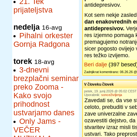
21. Tek
antidepresivov.
prijateljstva
Kot sem nekje zasledi
dan enakovrednih 
nedelja
16-avg
antidepresivov.
Verje
Pihalni orkester
res izjemno pomaga k
premagujemo notranje 
Gornja Radgona
sicer pogosto ovijejo 
res težko izvijemo.
torek
18-avg
Beri dalje
(397 besed
3-dnevni
Zadnjikrat komentirano: 06.26.26 @
brezplačni seminar
V človeku človek
preko Zooma -
petek, 19. junij 2026 @ 05:02 CEST
Kako svojo
Uporabnik:
sonceživljenja
Zavedati se, da vse st
prihodnost
celoto, prebuditi v se
ustvarjamo danes
zave univerzalne zave
Only Jams -
ozavestiti dejstvo, da
stvaritev izraz misli ti
VEČER
ustvari. Tako preprost