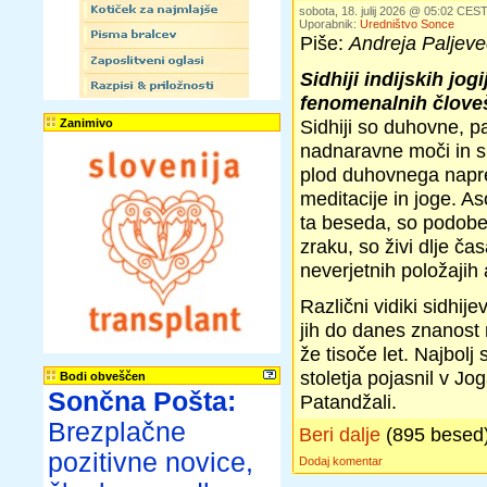
sobota, 18. julij 2026 @ 05:02 CES
Uporabnik:
Uredništvo Sonce
Piše:
Andreja Paljeve
Sidhiji indijskih jog
fenomenalnih člove
Sidhiji so duhovne, 
Zanimivo
nadnaravne moči in s
plod duhovnega napr
meditacije in joge. Aso
ta beseda, so podobe 
zraku, so živi dlje č
neverjetnih položajih
Različni vidiki sidhije
jih do danes znanost n
že tisoče let. Najbolj
stoletja pojasnil v Jog
Bodi obveščen
Sončna Pošta:
Patandžali.
Brezplačne
Beri dalje
(895 besed
pozitivne novice,
Dodaj komentar