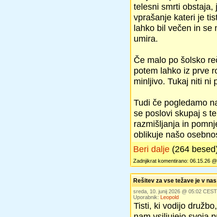
telesni smrti obstaja,
vprašanje kateri je tist
lahko bil večen in se 
umira.
Če malo po šolsko re
potem lahko iz prve r
minljivo. Tukaj niti n
Tudi če pogledamo na
se poslovi skupaj s 
razmišljanja in pomnje
oblikuje našo osebno
Beri dalje
(264 besed
Zadnjikrat komentirano: 06.15.26 @
Rešitev za vse težave je v nas
sreda, 10. junij 2026 @ 05:02 CEST
Uporabnik:
Leopold
Tisti, ki vodijo družbo,
nam vsiljujejo svoja p