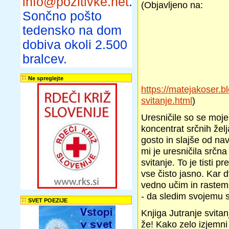
info@pozitivke.net
.
(Objavljeno na:
Sončno pošto
tedensko na dom
dobiva okoli 2.500
bralcev.
Ne spreglejte
https://matejakoser.b
svitanje.html
)
Uresničile so se moje 
koncentrat srčnih žel
gosto in slajše od n
mi je uresničila srčna
svitanje. To je tisti 
vse čisto jasno. Kar 
vedno učim in rastem.
- da sledim svojemu sr
SVET POEZIJE
Knjiga Jutranje svita
že! Kako zelo izjemn