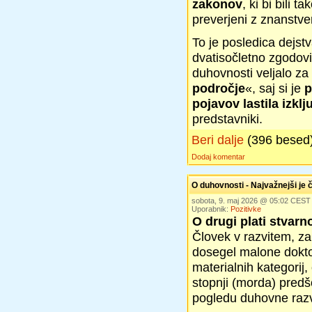
zakonov
, ki bi bili 
preverjeni z znanstv
To je posledica dejstv
dvatisočletno zgodov
duhovnosti veljalo z
področje
«, saj si je
p
pojavov lastila izkl
predstavniki.
Beri dalje
(396 besed
Dodaj komentar
O duhovnosti - Najvažnejši je 
sobota, 9. maj 2026 @ 05:02 CEST
Uporabnik:
Pozitivke
O drugi plati stvarno
Človek v razvitem, z
dosegel malone dokto
materialnih kategorij
stopnji (morda) predš
pogledu duhovne razvi