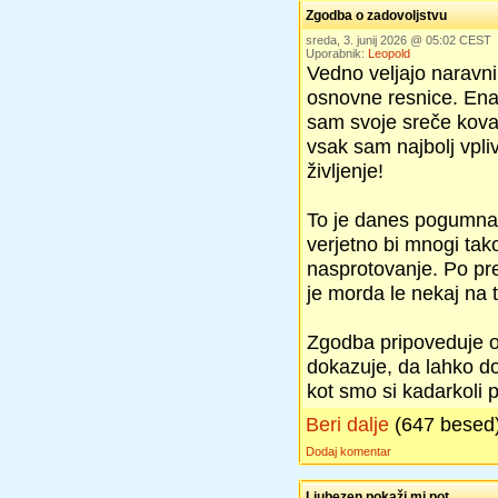
Zgodba o zadovoljstvu
sreda, 3. junij 2026 @ 05:02 CEST
Uporabnik:
Leopold
Vedno veljajo naravni
osnovne resnice. Ena 
sam svoje sreče kova
vsak sam najbolj vpli
življenje!
To je danes pogumna t
verjetno bi mnogi tako
nasprotovanje. Po pre
je morda le nekaj na 
Zgodba pripoveduje o č
dokazuje, da lahko do
kot smo si kadarkoli p
Beri dalje
(647 besed
Dodaj komentar
Ljubezen pokaži mi pot