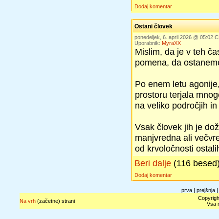
Dodaj komentar
Ostani človek
ponedeljek, 6. april 2026 @ 05:02 
Uporabnik:
MyraXX
Mislim, da je v teh č
pomena, da ostanemo 
Po enem letu agonije,
prostoru terjala mnog
na veliko področjih in 
Vsak človek jih je do
manjvredna ali večvred
od krvoločnosti ostalih
Beri dalje
(116 besed
Dodaj komentar
prva | prejšnja 
Copyrigh
Na vrh
(začetne) strani
Vsa n