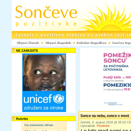
NE ZAMUDITE
Sonce na nebu, sonce v meni
Rubrike
četrtek, 6. avgust 2026 @ 05:02 C
Uporabnik:
Pozitivke
Le kdo med nami se 