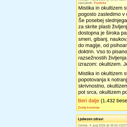
Uporabnik:
Pozitivke
Mistika in okultizem st
pogosto zasledimo v d
Še posebej slednjega
za skrite plasti življe
dostopna je široka pal
smeri, gibanj, naukov
do magije, od psihoana
doktrin. Vso to pisano
razsežnostih življen
izrazom: okultizem. J
Mistika in okultizem 
popotovanja k notranj
skrivnostno, okultize
pot srca, okultizem p
Beri dalje
(1.432 bes
Dodaj komentar
Ljubezen zdravi
četrtek, 4. junij 2026 @ 05:02 CEST