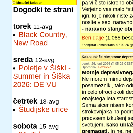
pa vi čisto iskreno o
Mesečni koledar
Dogodki te strani
Verjetno vas malo “sti
igri, ki je nikoli niste
nosite v sebi naravno 
torek
11-avg
-
naravno stanje obilj
Black Country,
Beri dalje
(1.085 bes
New Road
Zadnjikrat komentirano: 07.02.26 @
Kako ublažiti simptome depresi
sreda
12-avg
petek, 26. junij 2026 @ 05:02 CEST
Poletje v Šiški -
Uporabnik:
Pozitivke
Motnje depresivneg
Summer in Šiška
Ne morem mimo dejst
2026: DE VU
posamezniki, tako odra
in celo otroci okoli de
enajstega leta starosti
četrtek
13-avg
Sama sicer nisem kom
Študijske urice
strokovnjaka na podro
predvsem izkušenj se 
svetujem,
kako ublaži
sobota
15-avg
premagati.
In ne, ne