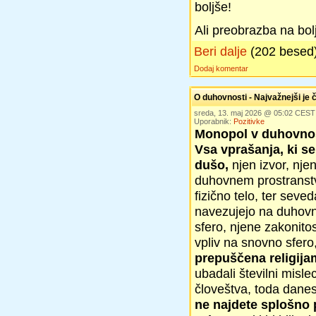
boljše!
Ali preobrazba na bol
Beri dalje
(202 besed
Dodaj komentar
O duhovnosti - Najvažnejši je 
sreda, 13. maj 2026 @ 05:02 CEST
Uporabnik:
Pozitivke
Monopol v duhovno
Vsa vprašanja, ki s
dušo,
njen izvor, nje
duhovnem prostranstv
fizično telo, ter seve
navezujejo na duhovn
sfero, njene zakonitost
vpliv na snovno sfero,
prepuščena religija
ubadali številni misle
človeštva, toda danes 
ne najdete splošno