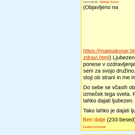
Uporabnik:
Mateja Koser
(Objavljeno na
https://matejakoser.
zdravi.html
) Ljubezen 
ponese v ozdravljenje
sem za svojo družino
stoji ob strani in me 
Do sebe se včasih ob
izmeček tega sveta. P
lahko dajati ljubezen.
Tako lahko je dajati 
Beri dalje
(233 besed
Dodaj komentar