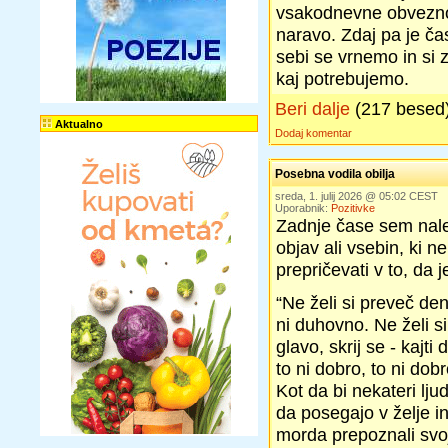
vsakodnevne obveznost
naravo. Zdaj pa je č
sebi se vrnemo in si
kaj potrebujemo.
Beri dalje
(217 besed
Aktualno
Dodaj komentar
Posebna vodila obilja
sreda, 1. julij 2026 @ 05:02 CEST
Uporabnik:
Pozitivke
Zadnje čase sem nale
objav ali vsebin, ki n
prepričevati v to, da j
“Ne želi si preveč den
ni duhovno. Ne želi si
glavo, skrij se - kajti
to ni dobro, to ni dobr
Kot da bi nekateri lju
da posegajo v želje i
morda prepoznali svoj