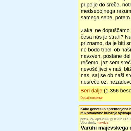
pripelje do sreče, not
medsebojnega razumev
samega sebe, potem d
Zakaj ne dopuščamo s
česa nas je strah? Na
priznamo, da je biti s
ne bodo trpeli ob naš
navzven, postane del
rečemo, jaz sem sreč
nevoščljivci v naši bl
nas, saj se ob naši sr
nesreče oz. nezadovolj
Beri dalje
(1.356 bes
Dodaj komentar
Kako genetsko spremenjena hran
mikrovalovno kuhanje vplivajo
petek, 24. april 2026 @ 05:02 CES
Uporabnik:
mavrica
Varuhi majevskega d