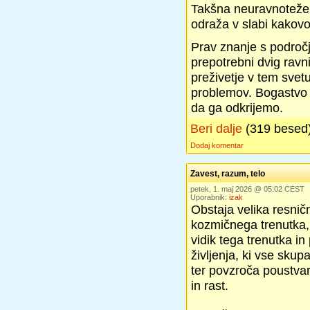
Takšna neuravnotežen
odraža v slabi kakovos
Prav znanje s področj
prepotrebni dvig ravni
preživetje v tem svetu
problemov. Bogastvo
da ga odkrijemo.
Beri dalje
(319 besed
Dodaj komentar
Zavest, razum, telo
petek, 1. maj 2026 @ 05:02 CEST
Uporabnik:
izak
Obstaja velika resnič
kozmičnega trenutka,
vidik tega trenutka in
življenja, ki vse skupa
ter povzroča poustva
in rast.