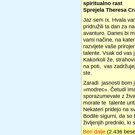
spiritualno rast
Sprejela Theresa Cr
Jaz sem Ix. Hvala vam
pridružili ta dan za 
avanturo. Danes bi mi 
vami načine, na kater
razvijete vaše priro
talente. Vsak od vas 
Kakorkoli že, strahovi 
na poti, vas zadržujej
ste.
Zaradi jasnosti bom 
»modrec«. Četudi ima
sporazumevate z živa
morate te talente urit
Nekateri pridejo na s
Bodite sigurni, da so b
življenjih predniki, ki
Beri dalje
(2.436 bes