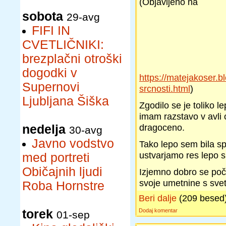
(Objavljeno na
sobota
29-avg
FIFI IN
CVETLIČNIKI:
brezplačni otroški
dogodki v
https://matejakoser.b
Supernovi
srcnosti.html
)
Ljubljana Šiška
Zgodilo se je toliko l
imam razstavo v avli 
dragoceno.
nedelja
30-avg
Javno vodstvo
Tako lepo sem bila s
ustvarjamo res lepo 
med portreti
Običajnih ljudi
Izjemno dobro se poču
svoje umetnine s sve
Roba Hornstre
Beri dalje
(209 besed
torek
Dodaj komentar
01-sep