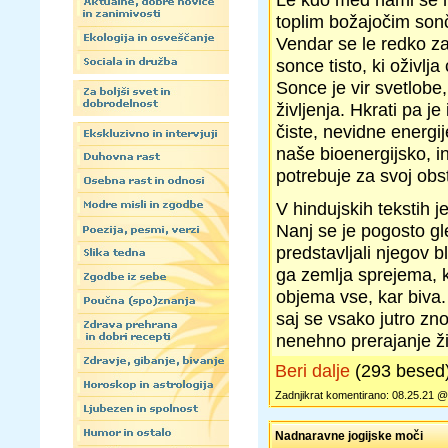
toplim božajočim so
Vendar se le redko z
sonce tisto, ki oživlja
Sonce je vir svetlobe, 
življenja. Hkrati pa je
čiste, nevidne energij
naše bioenergijsko, in
potrebuje za svoj obst
V hindujskih tekstih j
Nanj se je pogosto gl
predstavljali njegov b
ga zemlja sprejema, k
objema vse, kar biva. 
saj se vsako jutro zn
nenehno prerajanje ži
Beri dalje
(293 besed
Zadnjikrat komentirano: 08.25.21 
Nadnaravne jogijske moči