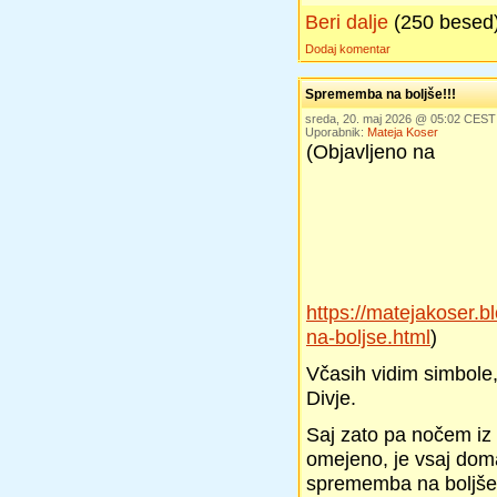
Beri dalje
(250 besed
Dodaj komentar
Sprememba na boljše!!!
sreda, 20. maj 2026 @ 05:02 CEST
Uporabnik:
Mateja Koser
(Objavljeno na
https://matejakoser
na-boljse.html
)
Včasih vidim simbole,
Divje.
Saj zato pa nočem iz 
omejeno, je vsaj dom
sprememba na boljše