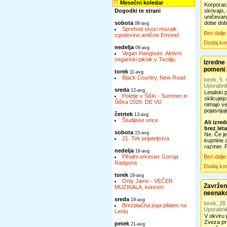
Mesečni koledar
Korporaci
Dogodki te strani
skrivajo, 
uničevanj
sobota
dobe dob
08-avg
Sprehod skozi mozaik
Beri dalje
zgodovine antične Emone!
Dodaj ko
nedelja
09-avg
Vegan Hangouts: Aktivni
veganski piknik v Tivoliju
Izredne 
pomeni 
torek
11-avg
Black Country, New Road
torek, 5
Uporabni
sreda
12-avg
Letalski 
Poletje v Šiški - Summer in
sklicujej
Šiška 2026: DE VU
nimajo ve
pojasnjuj
četrtek
13-avg
Študijske urice
Ali izre
brez let
sobota
15-avg
Ne. Če je
21. Tek prijateljstva
kupnine a
razmer. P
nedelja
16-avg
Pihalni orkester Gornja
Beri dalje
Radgona
Dodaj ko
torek
18-avg
Only Jams - VEČER
Zavržen
MUZIKALA, koncert
neenako
sreda
19-avg
torek, 28
Brezplačna joga pilates na
Uporabni
Lentu
V okviru 
Zveza pr
petek
21-avg