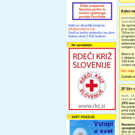
Želim prejemati
Sončno pošto in
Kako nas
novice spletnega
portala Pozitivke
ponedelje
Uporabni
Vpiši se ali pošlji email na:
Se spomni
info@pozitivke.net
.
in si zgr
Sončno pošto tedensko na dom
Točno to 
dobiva okoli 2.500 bralcev.
programs
Innovatin
dobesedno
Ne spreglejte
omejeni z
Bistvo te
z idejami
100-krat 
vrstice p
Beri dalje
Zadnjikra
ZF 50+ n
torek, 16
Uporabni
ZPS test
Na primer
pred žark
kozmetike
SVET POEZIJE
faktorju 
Nevarnos
spregle
Res je: s