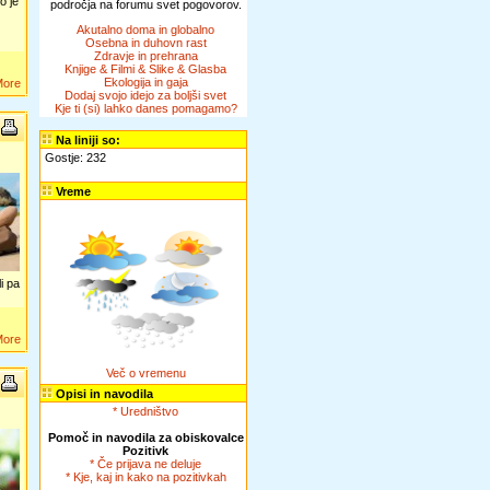
o je
področja na forumu svet pogovorov.
Akutalno doma in globalno
Osebna in duhovn rast
Zdravje in prehrana
Knjige & Filmi & Slike & Glasba
Ekologija in gaja
More
Dodaj svojo idejo za boljši svet
Kje ti (si) lahko danes pomagamo?
Na liniji so:
Gostje: 232
Vreme
i pa
More
Več o vremenu
Opisi in navodila
* Uredništvo
Pomoč in navodila za obiskovalce
Pozitivk
* Če prijava ne deluje
* Kje, kaj in kako na pozitivkah