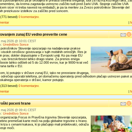
izpostavljenost pa je škodljiva in prinaša številna tveganja, tudi za razvoj kožnega raka, zat
pomembno, da krema zagotavlja ustrezno zaščito tudi pred žarki UVA. Stopnje zaščite UVA
lcem sicer ni treba navesti na embalaži, je pa ta meritev za Zvezo potrošnikov Slovenije del
nih preizkusov izdelkov za zaščito pred soncem.
(771 besed)
0 komentarjev.
mentar
|
tovanjem zunaj EU vedno preverite cene
6. maj 2026 @ 10:01 CEST
k:
Uredništvo Sonce
potrošnikov Slovenije opozarjajo na nadaljevanje prakse
visokih stroškov gostovanja v tujih mobilnih omrežjih. Res je
in prav, dokler dopustujete v Evropski uniji. Ko pa meje EU
e, vas brezskrbnost lahko drago stane. Za prenos enega
 boste lahko odšteli od 5 do 12.000 evrov, kar je 9000-krat več
irana tarifa v EU.
om, ki potujejo v države zunaj EU, tako ne preostane drugega,
 odrečejo uporabi telefona, pri domačemu operaterju pred odhodom plačajo ustrezen paket al
lokalnega operaterja v državi, kamor potujejo.
(313 besed)
0 komentarjev.
mentar
|
troški poceni hrane
2. maj 2026 @ 09:41 CEST
k:
Uredništvo Sonce
organizacija Focus in Pravična trgovina Slovenije opozarjata,
rebno premešati karte moči na polju globalne trgovine s hrano.
kriza s cenami kakava, ki jo plačujejo mali pridelovalci, odraža
esje moči.