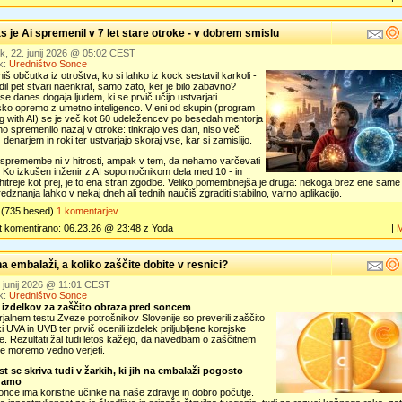
 je Ai spremenil v 7 let stare otroke - v dobrem smislu
k, 22. junij 2026 @ 05:02 CEST
k:
Uredništvo Sonce
š občutka iz otroštva, ko si lahko iz kock sestavil karkoli -
adil pet stvari naenkrat, samo zato, ker je bilo zabavno?
se danes dogaja ljudem, ki se prvič učijo ustvarjati
ko opremo z umetno inteligenco. V eni od skupin (program
g with AI) se je več kot 60 udeležencev po besedah mentorja
 spremenilo nazaj v otroke: tinkrajo ves dan, niso več
 denarjem in roki ter ustvarjajo skoraj vse, kar si zamislijo.
 spremembe ni v hitrosti, ampak v tem, da nehamo varčevati
. Ko izkušen inženir z AI sopomočnikom dela med 10 - in
hitreje kot prej, je to ena stran zgodbe. Veliko pomembnejša je druga: nekoga brez ene same
redznanja lahko v nekaj dneh ali tednih naučiš zgraditi stabilno, varno aplikacijo.
(735 besed)
1 komentarjev.
t komentirano: 06.23.26 @ 23:48 z Yoda
|
a embalaži, a koliko zaščite dobite v resnici?
. junij 2026 @ 11:01 CEST
k:
Uredništvo Sonce
 izdelkov za zaščito obraza pred soncem
jalnem testu Zveze potrošnikov Slovenije so preverili zaščito
i UVA in UVB ter prvič ocenili izdelek priljubljene korejske
. Rezultati žal tudi letos kažejo, da navedbam o zaščitnem
ne moremo vedno verjeti.
t se skriva tudi v žarkih, ki jih na embalaži pogosto
damo
once ima koristne učinke na naše zdravje in dobro počutje.