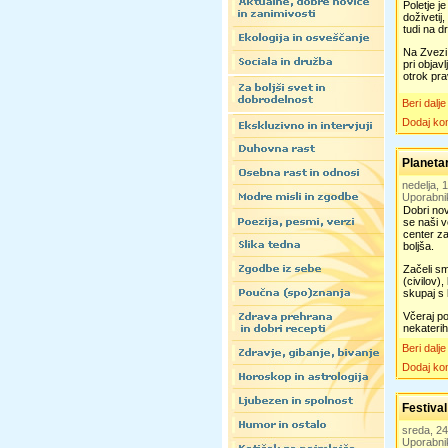
Poletje j
doživetij
tudi na d
Na Zvezi 
pri objav
otrok pra
Beri dalje
Dodaj ko
Planetar
nedelja, 
Uporabni
Dobri nov
se naši v
center za
boljša.
Začeli s
(civilov)
skupaj s 
Včeraj po
nekaterih
Beri dalje
Dodaj ko
Festiva
sreda, 24
Uporabni