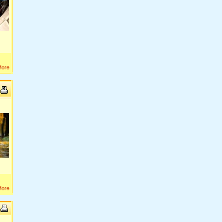
More
More