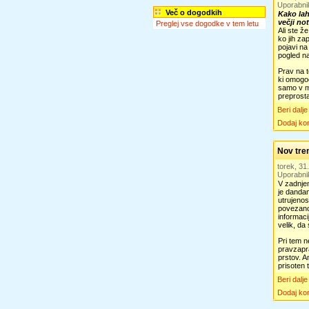
Uporabni
Več o dogodkih
Kako lah
večji no
Preglej vse dogodke v tem letu
Ali ste ž
ko jih za
pojavi na
pogled na
Prav na t
ki omogoč
samo v mi
preprosta
Beri dalje
Dodaj ko
Nov tren
torek, 3
Uporabni
V zadnjem
je danda
utrujenos
povezanos
informaci
velik, da
Pri tem n
pravzapra
prstov. A
prisoten t
Beri dalje
Dodaj ko