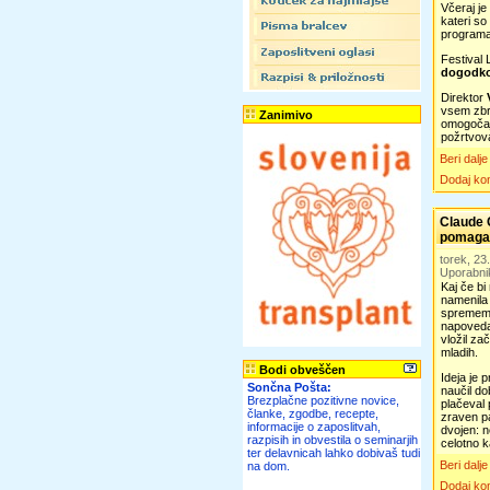
Včeraj je
kateri so
programa
Festival 
dogodkov
Direktor
vsem zbr
Zanimivo
omogočajo
požrtvova
Beri dalje
Dodaj ko
Claude C
pomaga
torek, 23
Uporabni
Kaj če bi
namenila 
spremembe
napovedal
vložil za
mladih.
Bodi obveščen
Ideja je 
Sončna Pošta:
naučil do
Brezplačne pozitivne novice,
plačeval 
članke, zgodbe, recepte,
zraven pa
informacije o zaposlitvah,
dvojen: n
razpisih in obvestila o seminarjih
celotno k
ter delavnicah lahko dobivaš tudi
Beri dalje
na dom.
Dodaj ko