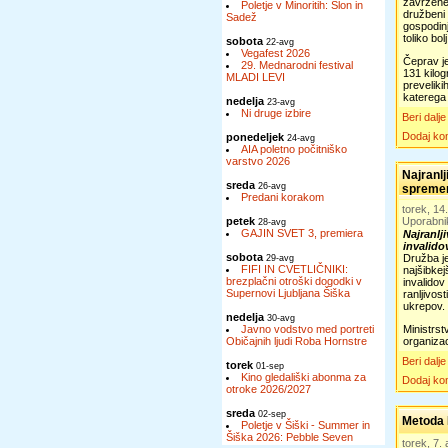
zavržene 
Poletje v Minoritih: Slon in
družbeni
Sadež
gospodinj
toliko bolj
sobota
22-avg
Vegafest 2026
Čeprav je
29. Mednarodni festival
131 kilog
MLADI LEVI
preveliki
katerega 
nedelja
23-avg
Ni druge izbire
Beri dalje
Dodaj ko
ponedeljek
24-avg
AIA poletno počitniško
varstvo 2026
Najranlj
sreda
26-avg
spreme
Predani korakom
torek, 14
petek
Uporabni
28-avg
GAJIN SVET 3, premiera
Najranlj
invalido
sobota
Družba je
29-avg
FIFI IN CVETLIČNIKI:
najšibkej
brezplačni otroški dogodki v
invalidov
Supernovi Ljubljana Šiška
ranljivos
ukrepov.
nedelja
30-avg
Javno vodstvo med portreti
Ministrst
Običajnih ljudi Roba Hornstre
organizac
Beri dalje
torek
01-sep
Kino gledališki abonma za
Dodaj ko
otroke 2026/2027
sreda
02-sep
Metoda N
Poletje v Šiški - Summer in
Šiška 2026: Pebble Seven
torek, 7.