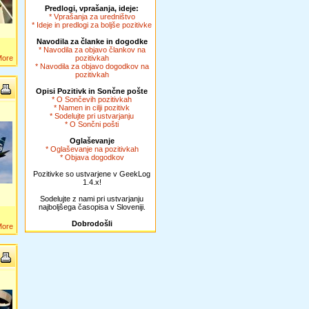
Predlogi, vprašanja, ideje:
* Vprašanja za uredništvo
* Ideje in predlogi za boljše pozitivke
Navodila za članke in dogodke
* Navodila za objavo člankov na
More
pozitivkah
* Navodila za objavo dogodkov na
pozitivkah
Opisi Pozitivk in Sončne pošte
* O Sončevih pozitivkah
* Namen in cilji pozitivk
* Sodelujte pri ustvarjanju
* O Sončni pošti
Oglaševanje
* Oglaševanje na pozitivkah
* Objava dogodkov
Pozitivke so ustvarjene v GeekLog
1.4.x!
Sodelujte z nami pri ustvarjanju
najboljšega časopisa v Sloveniji.
Dobrodošli
More