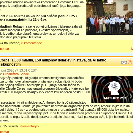
 potekala uradna novinarska konferenca Festivala Lent, na
 organizatorji predstavili podrobnosti letošnjega bogatega
.
Lent 2026 bo letos na kar
27 prizoriščih ponudil 253
 z nastopajočimi iz 31 držav.
Vladimir Rukavina
se je ob tej priložnosti iskreno zahvalil
anim medijem za podporo, zvestim sponzorjem, ki
 izvedbo tako obsežnega projekta, ter celotni ekipi za
lno delo pri pripravi festivala.
(4.869 besed)
0 komentarjev.
mentar
|
orps: 1.000 mladih, 150 milijonov dolarjev in stava, da AI lahko
 skupnostim
. junij 2026 @ 13:31 CEST
k:
Uredništvo Sonce
 največja podjetja, ki gradijo umetno inteligenco, del dobička
za to, da nove tehnologije pristanejo v rokah ljudi, ki bodo
 najbolj občutili? Anthropic je 11. junija naredil točno to:
 je Claude Corps, nacionalni program štipendij, v katerega bo
četnih 150 milijonov dolarjev in v enem letu na teren poslal 1.000
preprosta in hkrati ambiciozna. Anthropic bo tisoč štipendistov
bro uporabljati Claude, jih povezal z neprofitnimi organizacijami po vsej Ameriki in jim leto dni
polni delovni čas - z osebno prisotnostjo v organizaciji. Plača znaša 85.000 dolarjev na leto,
 mentor, redno usposabljanje pet ur na teden in radodaren proračun za uporabo Clauda. Cilj 
eprofitne organizacije dobijo prava orodja in sisteme, mladi pa znanje o AI, ki jim bo koristilo s
ariero.
(515 besed)
0 komentarjev.
mentar
|