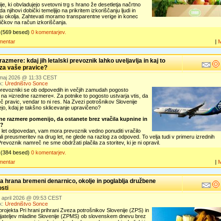
je, ki obvladujejo svetovni trg s hrano že desetletja načrtno
da njihovi dobički temeljijo na prikritem izkoriščanju ljudi in
u okolja. Zahtevati moramo transparentne verige in konec
ičkov na račun izkoriščanja.
(569 besed)
0 komentarjev.
mentar
|
razmere: kdaj jih letalski prevoznik lahko uveljavlja in kaj to
za vaše pravice?
. maj 2026 @ 11:33 CEST
k:
Uredništvo Sonce
prevozniki se ob odpovedih in večjih zamudah pogosto
o na »izredne razmere«. Za potnike to pogosto ustvarja vtis, da
č pravic, vendar to ni res. Na Zvezi potrošnikov Slovenije
ejo, kdaj je takšno sklicevanje upravičeno?
dne razmere pomenijo, da ostanete brez vračila kupnine in
a?
 let odpovedan, vam mora prevoznik vedno ponuditi vračilo
li preusmeritev na drug let, ne glede na razlog za odpoved. To velja tudi v primeru izrednih
revoznik namreč ne sme obdržati plačila za storitev, ki je ni opravil.
(384 besed)
0 komentarjev.
mentar
|
a hrana bremeni denarnico, okolje in poglablja družbene
sti
. april 2026 @ 09:53 CEST
k:
Uredništvo Sonce
projekta Pri hrani prihrani Zveza potrošnikov Slovenije (ZPS) in
ijateljev mladine Slovenije (ZPMS) ob slovenskem dnevu brez