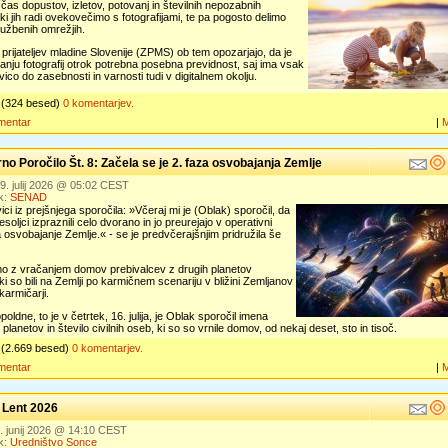
e čas dopustov, izletov, potovanj in številnih nepozabnih
, ki jih radi ovekovečimo s fotografijami, te pa pogosto delimo
ružbenih omrežjih.
prijateljev mladine Slovenije (ZPMS) ob tem opozarjajo, da je
ljanju fotografij otrok potrebna posebna previdnost, saj ima vsak
vico do zasebnosti in varnosti tudi v digitalnem okolju.
(324 besed)
0 komentarjev.
mentar
|
no Poročilo Št. 8: Začela se je 2. faza osvobajanja Zemlje
19. julij 2026 @ 05:02 CEST
k:
SENAD
ici iz prejšnjega sporočila: »Včeraj mi je (Oblak) sporočil, da
esoljci izpraznili celo dvorano in jo preurejajo v operativni
 osvobajanje Zemlje.« - se je predvčerajšnjim pridružila še
mo z vračanjem domov prebivalcev z drugih planetov
, ki so bili na Zemlji po karmičnem scenariju v bližini Zemljanov
karmičarji.
poldne, to je v četrtek, 16. julija, je Oblak sporočil imena
 planetov in število civilnih oseb, ki so so vrnile domov, od nekaj deset, sto in tisoč.
(2.669 besed)
0 komentarjev.
mentar
|
l Lent 2026
. junij 2026 @ 14:10 CEST
k:
Uredništvo Sonce