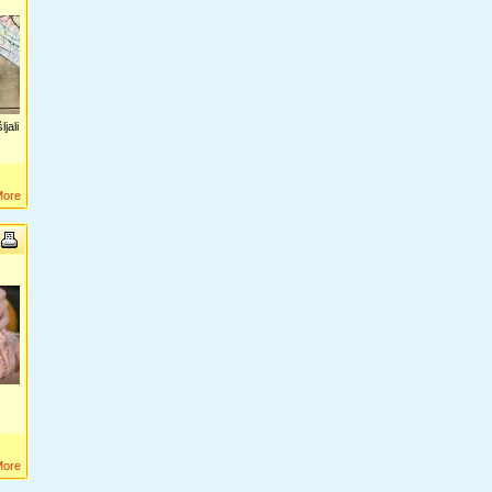
jali
More
More