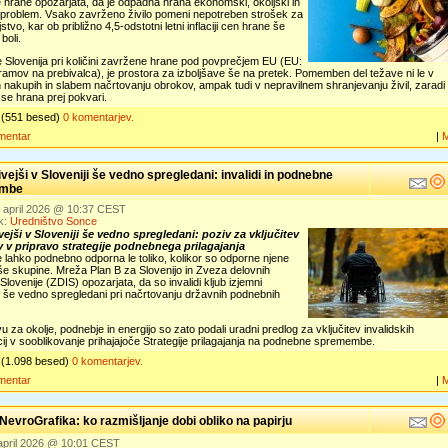
hrane opozarjata, da je odpadna hrana ekonomski, okoljski in
 problem. Vsako zavrženo živilo pomeni nepotreben strošek za
stvo, kar ob približno 4,5-odstotni letni inflaciji cen hrane še
 boli.
 Slovenija pri količini zavržene hrane pod povprečjem EU (EU:
ramov na prebivalca), je prostora za izboljšave še na pretek. Pomemben del težave ni le v
h nakupih in slabem načrtovanju obrokov, ampak tudi v nepravilnem shranjevanju živil, zaradi
se hrana prej pokvari.
(551 besed)
0 komentarjev.
mentar
|
ivejši v Sloveniji še vedno spregledani: invalidi in podnebne
mbe
. april 2026 @ 10:37 CEST
k:
Uredništvo Sonce
ivejši v Sloveniji še vedno spregledani: poziv za vključitev
v v pripravo strategije podnebnega prilagajanja
 lahko podnebno odporna le toliko, kolikor so odporne njene
še skupine. Mreža Plan B za Slovenijo in Zveza delovnih
 Slovenije (ZDIS) opozarjata, da so invalidi kljub izjemni
ti še vedno spregledani pri načrtovanju državnih podnebnih
vu za okolje, podnebje in energijo so zato podali uradni predlog za vključitev invalidskih
ij v sooblikovanje prihajajoče Strategije prilagajanja na podnebne spremembe.
(1.098 besed)
0 komentarjev.
mentar
|
evroGrafika: ko razmišljanje dobi obliko na papirju
 april 2026 @ 10:01 CEST