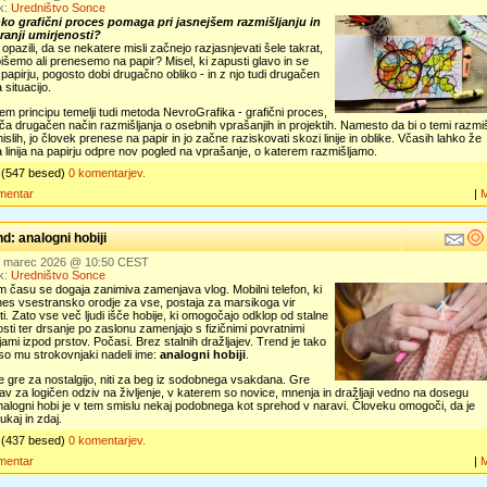
k:
Uredništvo Sonce
ko grafični proces pomaga pri jasnejšem razmišljanju in
tranji umirjenosti?
e opazili, da se nekatere misli začnejo razjasnjevati šele takrat,
pišemo ali prenesemo na papir? Misel, ki zapusti glavo in se
 papirju, pogosto dobi drugačno obliko - in z njo tudi drugačen
 situacijo.
em principu temelji tudi metoda NevroGrafika - grafični proces,
a drugačen način razmišljanja o osebnih vprašanjih in projektih. Namesto da bi o temi razmišl
slih, jo človek prenese na papir in jo začne raziskovati skozi linije in oblike. Včasih lahko že
 linija na papirju odpre nov pogled na vprašanje, o katerem razmišljamo.
(547 besed)
0 komentarjev.
mentar
|
d: analogni hobiji
1. marec 2026 @ 10:50 CEST
k:
Uredništvo Sonce
 času se dogaja zanimiva zamenjava vlog. Mobilni telefon, ki
nes vsestransko orodje za vse, postaja za marsikoga vir
ti. Zato vse več ljudi išče hobije, ki omogočajo odklop od stalne
ti ter drsanje po zaslonu zamenjajo s fizičnimi povratnimi
jami izpod prstov. Počasi. Brez stalnih dražljajev. Trend je tako
 so mu strokovnjaki nadeli ime:
analogni hobiji
.
e gre za nostalgijo, niti za beg iz sodobnega vsakdana. Gre
v za logičen odziv na življenje, v katerem so novice, mnenja in dražljaji vedno na dosegu
nalogni hobi je v tem smislu nekaj podobnega kot sprehod v naravi. Človeku omogoči, da je
ukaj in zdaj.
(437 besed)
0 komentarjev.
mentar
|