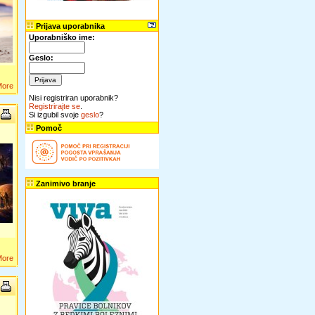
Prijava uporabnika
Uporabniško ime
:
Geslo
:
More
Nisi registriran uporabnik?
Registrirajte se
.
Si izgubil svoje
geslo
?
Pomoč
Zanimivo branje
More