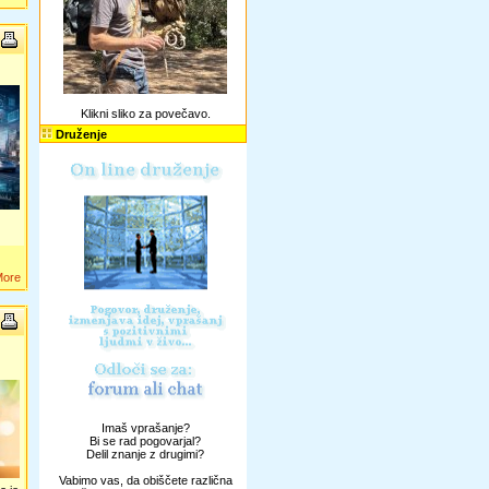
Klikni sliko za povečavo.
Druženje
More
Imaš vprašanje?
Bi se rad pogovarjal?
Delil znanje z drugimi?
Vabimo vas, da obiščete različna