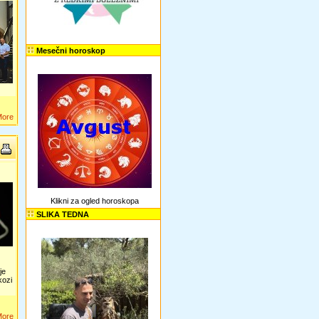
Mesečni horoskop
More
Klikni za ogled horoskopa
SLIKA TEDNA
je
kozi
More