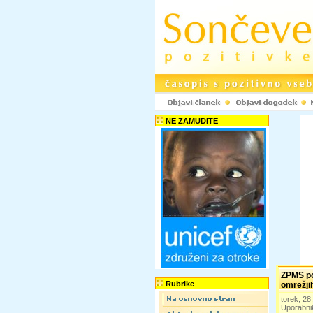
NE ZAMUDITE
ZPMS po
Rubrike
omrežji
torek, 28
Uporabni