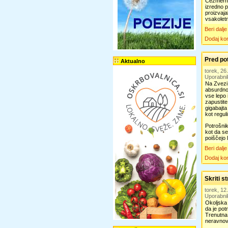
Čezmerna 
izredno 
proizvaja
vsakolet
Beri dalje
Dodaj ko
Pred po
Aktualno
torek, 2
Uporabni
Na Zvezi 
absurdno 
vse lepo 
zapustit
gigabajta
kot regul
Potrošnik
kot da se
poiščejo 
Beri dalje
Dodaj ko
Skriti s
torek, 1
Uporabni
Okoljska 
da je pot
Trenutna 
neravnov