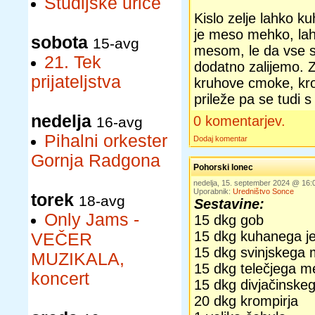
Študijske urice
Kislo zelje lahko 
je meso mehko, lah
sobota
15-avg
mesom, le da vse 
21. Tek
dodatno zalijemo. 
prijateljstva
kruhove cmoke, krom
prileže pa se tudi 
nedelja
0 komentarjev.
16-avg
Pihalni orkester
Dodaj komentar
Gornja Radgona
Pohorski lonec
nedelja, 15. september 2024 @ 16
Uporabnik:
Uredništvo Sonce
torek
18-avg
Sestavine:
Only Jams -
15 dkg gob
15 dkg kuhanega j
VEČER
15 dkg svinjskega
MUZIKALA,
15 dkg telečjega m
koncert
15 dkg divjačinsk
20 dkg krompirja