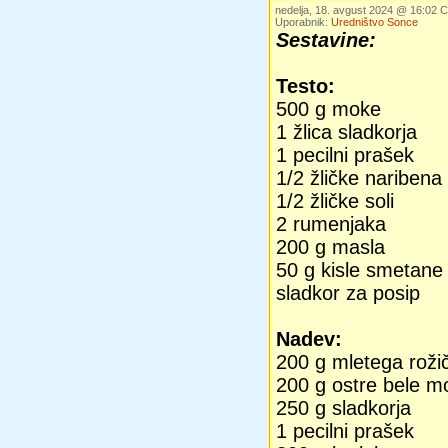
nedelja, 18. avgust 2024 @ 16:02
Uporabnik:
Uredništvo Sonce
Sestavine:
Testo:
500 g moke
1 žlica sladkorja
1 pecilni prašek
1/2 žličke naribena 
1/2 žličke soli
2 rumenjaka
200 g masla
50 g kisle smetane
sladkor za posip
Nadev:
200 g mletega roži
200 g ostre bele m
250 g sladkorja
1 pecilni prašek