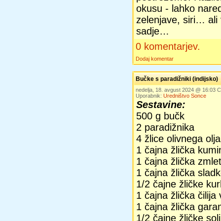
okusu - lahko nared
zelenjave, siri… al
sadje…
0 komentarjev.
Dodaj komentar
Bučke s paradižniki (indijsko)
nedelja, 18. avgust 2024 @ 16:03
Uporabnik:
Uredništvo Sonce
Sestavine:
500 g bučk
2 paradižnika
4 žlice olivnega olja
1 čajna žlička kumi
1 čajna žlička zmle
1 čajna žlička slad
1/2 čajne žličke k
1 čajna žlička čilija
1 čajna žlička gar
1/2 čajne žličke soli