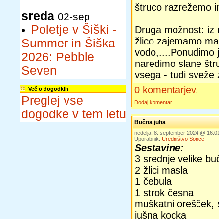
štruco razrežemo in
sreda
02-sep
Poletje v Šiški -
Druga možnost: iz 
žlico zajemamo mas
Summer in Šiška
vodo,....Ponudimo j
2026: Pebble
naredimo slane štru
Seven
vsega - tudi sveže 
0 komentarjev.
Več o dogodkih
Preglej vse
Dodaj komentar
dogodke v tem letu
Bučna juha
nedelja, 8. september 2024 @ 16:
Uporabnik:
Uredništvo Sonce
Sestavine:
3 srednje velike bu
2 žlici masla
1 čebula
1 strok česna
muškatni orešček, 
jušna kocka