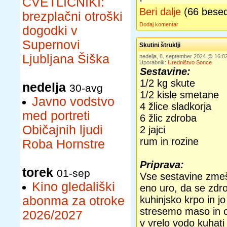
CVETLIČNIKI:
Beri dalje
(66 bese
brezplačni otroški
Dodaj komentar
dogodki v
Supernovi
Skutini štruklji
Ljubljana Šiška
nedelja, 8. september 2024 @ 16:
Uporabnik:
Uredništvo Sonce
Sestavine:
1/2 kg skute
nedelja
30-avg
1/2 kisle smetane
Javno vodstvo
4 žlice sladkorja
med portreti
6 žlic zdroba
Običajnih ljudi
2 jajci
rum in rozine
Roba Hornstre
Priprava:
torek
01-sep
Vse sestavine zmeš
Kino gledališki
eno uro, da se zdr
abonma za otroke
kuhinjsko krpo in j
stresemo maso in o
2026/2027
v vrelo vodo kuhati