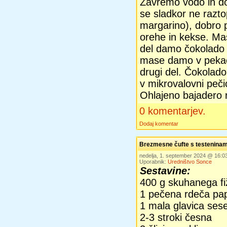
Zavremo vodo in d
se sladkor ne razt
margarino), dobro
orehe in kekse. Ma
del damo čokolado 
mase damo v pekač
drugi del. Čokolado
v mikrovalovni pečic
Ohlajeno bajadero
0 komentarjev.
Dodaj komentar
Brezmesne čufte s testeninam
nedelja, 1. september 2024 @ 16:
Uporabnik:
Uredništvo Sonce
Sestavine:
400 g skuhanega fi
1 pečena rdeča pap
1 mala glavica ses
2-3 stroki česna