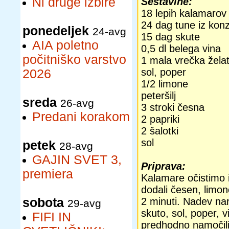
Ni druge izbire
Sestavine:
18 lepih kalamarov
24 dag tune iz kon
ponedeljek
24-avg
15 dag skute
AIA poletno
0,5 dl belega vina
počitniško varstvo
1 mala vrečka želat
sol, poper
2026
1/2 limone
peteršilj
sreda
26-avg
3 stroki česna
Predani korakom
2 papriki
2 šalotki
sol
petek
28-avg
GAJIN SVET 3,
Priprava:
premiera
Kalamare očistimo in
dodali česen, limono
sobota
2 minuti. Nadev na
29-avg
skuto, sol, poper, v
FIFI IN
predhodno namočili