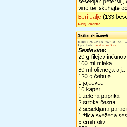
sesekljan peteršilj,
vino ter skuhajte do
Beri dalje
(133 bes
Dodaj komentar
Sicilijanski špageti
nedelja, 25. avgust 2024 @ 16:01
Uporabnik:
Uredništvo Sonce
Sestavine:
20 g filejev inčunov
100 ml mleka
80 ml olivnega olja
120 g čebule
1 jajčevec
10 kaper
1 zelena paprika
2 stroka česna
2 sesekljana paradi
1 žlica svežega ses
5 črnih oliv