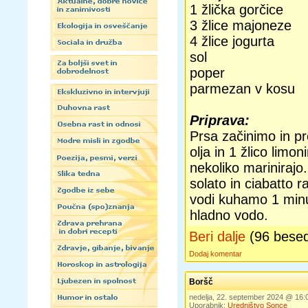
1 žlička gorčice
3 žlice majoneze
4 žlice jogurta
sol
poper
parmezan v kosu
Priprava:
Prsa začinimo in 
olja in 1 žlico lim
nekoliko mariniraj
solato in ciabatto 
vodi kuhamo 1 minu
hladno vodo.
Beri dalje
(96 bese
Dodaj komentar
Boršč
nedelja, 22. september 2024 @ 16
Uporabnik:
Uredništvo Sonce