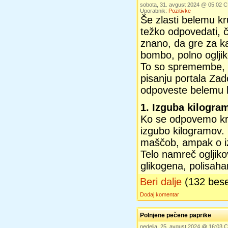
sobota, 31. avgust 2024 @ 05:02 
Uporabnik:
Pozitivke
Še zlasti belemu kr
težko odpovedati, č
znano, da gre za ka
bombo, polno ogljik
To so spremembe, k
pisanju portala Zad
odpoveste belemu 
1. Izguba kilogra
Ko se odpovemo kru
izgubo kilogramov.
maščob, ampak o iz
Telo namreč ogljikov
glikogena, polisahar
Beri dalje
(132 bes
Dodaj komentar
Polnjene pečene paprike
nedelja, 25. avgust 2024 @ 16:03