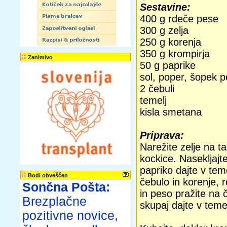
Sestavine:
400 g rdeče pese
300 g zelja
250 g korenja
350 g krompirja
Zanimivo
50 g paprike
sol, poper, šopek pe
2 čebuli
temelj
kisla smetana
Priprava:
Narežite zelje na t
kockice. Nasekljajte
papriko dajte v tem
Bodi obveščen
čebulo in korenje, 
Sončna Pošta:
in peso pražite na 
Brezplačne
skupaj dajte v temel
pozitivne novice,