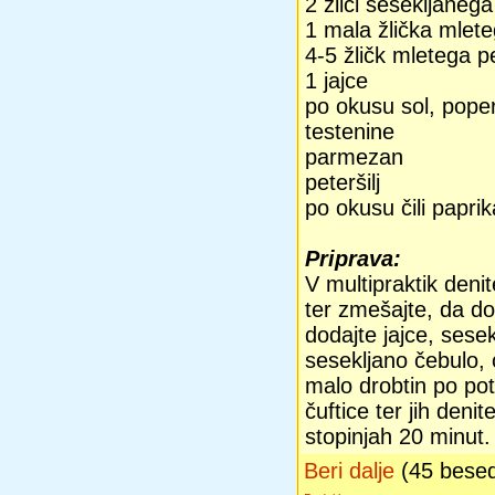
2 žlici sesekljanega
1 mala žlička mlet
4-5 žličk mletega pe
1 jajce
po okusu sol, pope
testenine
parmezan
peteršilj
po okusu čili paprik
Priprava:
V multipraktik denit
ter zmešajte, da d
dodajte jajce, sesek
sesekljano čebulo, 
malo drobtin po pot
čuftice ter jih deni
stopinjah 20 minut.
Beri dalje
(45 bese