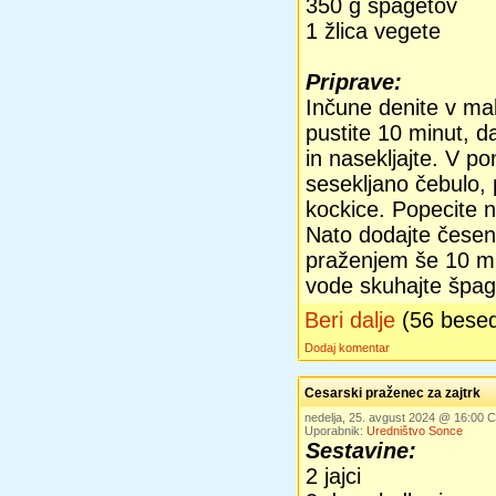
350 g špagetov
1 žlica vegete
Priprave:
Inčune denite v mal
pustite 10 minut, da
in nasekljajte. V po
sesekljano čebulo, 
kockice. Popecite 
Nato dodajte česen 
praženjem še 10 min
vode skuhajte špag
Beri dalje
(56 bese
Dodaj komentar
Cesarski praženec za zajtrk
nedelja, 25. avgust 2024 @ 16:00
Uporabnik:
Uredništvo Sonce
Sestavine:
2 jajci