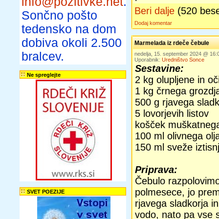
info@pozitivke.net
.
Beri dalje
(520 bes
Sončno pošto
Dodaj komentar
tedensko na dom
dobiva okoli 2.500
Marmelada iz rdeče čebule
bralcev.
nedelja, 15. september 2024 @ 16
Uporabnik:
Uredništvo Sonce
Sestavine:
Ne spreglejte
2 kg olupljene in o
1 kg črnega grozdj
500 g rjavega sladk
5 lovorjevih listov
košček muškatneg
100 ml olivnega olj
150 ml sveže iztis
Priprava:
Čebulo razpolovim
polmesece, jo pre
SVET POEZIJE
rjavega sladkorja i
vodo, nato pa vse s