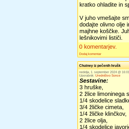
kratko ohladite in s
V juho vmešajte sme
dodajte olivno olje
majhne koščke. Juh
lešnikovimi lističi.
0 komentarjev.
Dodaj komentar
Chutney iz pečenih hrušk
nedelja, 1. september 2024 @ 16:
Uporabnik:
Uredništvo Sonce
Sestavine:
3 hruške,
2 žlice limoninega 
1/4 skodelice sladk
3/4 žličke cimeta,
1/4 žličke klinčkov,
2 žlice olja,
1/4 skodelice javor