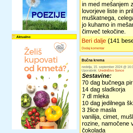
in med mešanjem z
lovorjeve liste in pr
muškatnega, celeg
jo kuhamo in mešamo
čimveč tekočine.
Aktualno
Beri dalje
(141 bes
Dodaj komentar
Bučna krema
nedelja, 15. september 2024 @ 16
Uporabnik:
Uredništvo Sonce
Sestavine:
70 dag bučnega pir
14 dag sladkorja
7 dl mleka
10 dag jedilnega š
3 žlice masla
vanilija, cimet, mu
rozine, namočene v 
čokolada