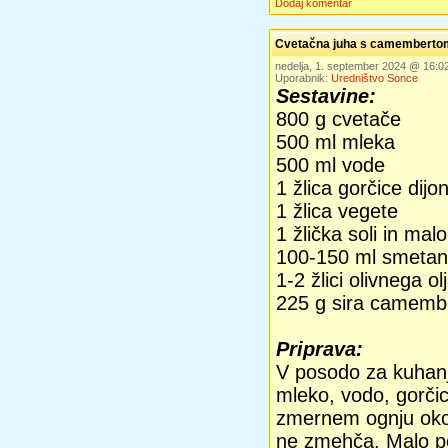
Dodaj komentar
Cvetačna juha s camemberto
nedelja, 1. september 2024 @ 16:
Uporabnik:
Uredništvo Sonce
Sestavine:
800 g cvetače
500 ml mleka
500 ml vode
1 žlica gorčice dijo
1 žlica vegete
1 žlička soli in mal
100-150 ml smeta
1-2 žlici olivnega ol
225 g sira camemb
Priprava:
V posodo za kuhanj
mleko, vodo, gorčic
zmernem ognju okol
ne zmehča. Malo pos