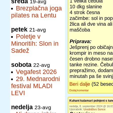
sreda
1 velika čebula
19-avg
10 dkg slanine
Brezplačna joga
4 strok česna
pilates na Lentu
začimbe: sol in pope
žlica ali dve vina a
petek
21-avg
maščoba
Poletje v
Priprava:
Minoritih: Slon in
Ješprenj po običa
Sadež
krompir in meso na
česen drobno nase
sobota
tanke rezine. Čebul
22-avg
prepražimo, dodam
Vegafest 2026
minutah pa še svinj
29. Mednarodni
Beri dalje
(52 bese
festival MLADI
Dodaj komentar
LEVI
Kuhani kalamari polnjeni s tun
nedelja
23-avg
nedelja, 8. september 2024 @ 16:
Uporabnik:
Uredništvo Sonce