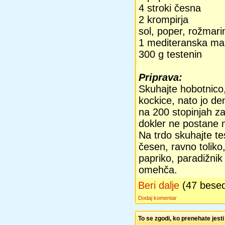
4 stroki česna
2 krompirja
sol, poper, rožmarin
1 mediteranska mar
300 g testenin
Priprava:
Skuhajte hobotnico,
kockice, nato jo den
na 200 stopinjah za
dokler ne postane m
Na trdo skuhajte te
česen, ravno toliko
papriko, paradižnik
omehča.
Beri dalje
(47 bese
Dodaj komentar
To se zgodi, ko prenehate jesti