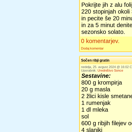
Pokrijte jih z alu fo
220 stopinjah okoli 
in pecite še 20 min
in za 5 minut denit
sezonsko solato.
0 komentarjev.
Dodaj komentar
Sočen ribji gratin
nedelja, 25. avgust 2024 @ 16:02
Uporabnik:
Uredništvo Sonce
Sestavine:
800 g krompirja
20 g masla
2 žlici kisle smetan
1 rumenjak
1 dl mleka
sol
600 g ribjih filejev 
4 slaniki