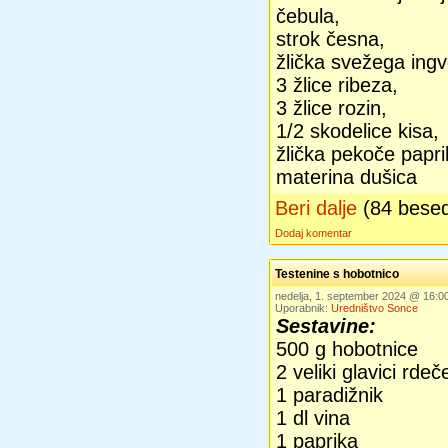
čebula,
strok česna,
žlička svežega ingv
3 žlice ribeza,
3 žlice rozin,
1/2 skodelice kisa,
žlička pekoče papri
materina dušica
Beri dalje
(84 bese
Dodaj komentar
Testenine s hobotnico
nedelja, 1. september 2024 @ 16:
Uporabnik:
Uredništvo Sonce
Sestavine:
500 g hobotnice
2 veliki glavici rde
1 paradižnik
1 dl vina
1 paprika