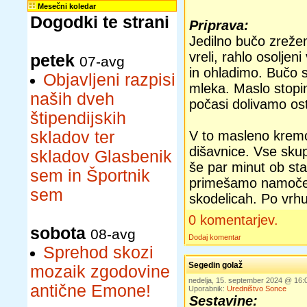
Mesečni koledar
Dogodki te strani
Priprava:
Jedilno bučo zreže
vreli, rahlo osoljen
petek
07-avg
in ohladimo. Bučo 
Objavljeni razpisi
mleka. Maslo stopi
naših dveh
počasi dolivamo ost
štipendijskih
skladov ter
V to masleno kremo
dišavnice. Vse sk
skladov Glasbenik
še par minut ob st
sem in Športnik
primešamo namočen
sem
skodelicah. Po vrh
0 komentarjev.
sobota
08-avg
Dodaj komentar
Sprehod skozi
Segedin golaž
mozaik zgodovine
nedelja, 15. september 2024 @ 16
antične Emone!
Uporabnik:
Uredništvo Sonce
Sestavine: