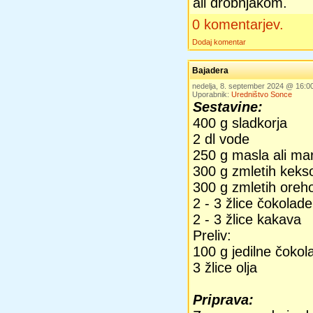
ali drobnjakom.
0 komentarjev.
Dodaj komentar
Bajadera
nedelja, 8. september 2024 @ 16:
Uporabnik:
Uredništvo Sonce
Sestavine:
400 g sladkorja
2 dl vode
250 g masla ali ma
300 g zmletih keksov
300 g zmletih oreh
2 - 3 žlice čokolad
2 - 3 žlice kakava
Preliv:
100 g jedilne čokol
3 žlice olja
Priprava: