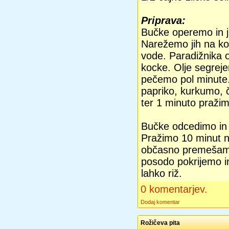
Priprava:
Bučke operemo in j
Narežemo jih na ko
vode. Paradižnika 
kocke. Olje segrej
pečemo pol minute
papriko, kurkumo, č
ter 1 minuto pražim
Bučke odcedimo in
Pražimo 10 minut na
občasno premešamo
posodo pokrijemo in
lahko riž.
0 komentarjev.
Dodaj komentar
Rožičeva pita