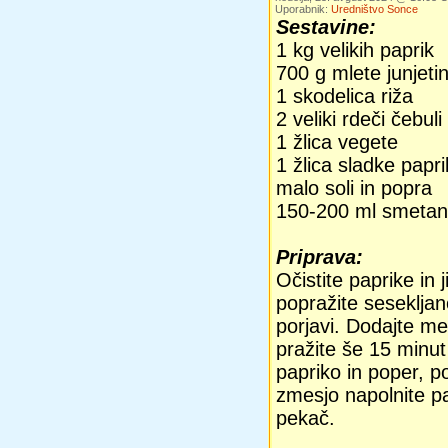
Uporabnik:
Uredništvo Sonce
Sestavine:
1 kg velikih paprik
700 g mlete junjeti
1 skodelica riža
2 veliki rdeči čebuli
1 žlica vegete
1 žlica sladke papr
malo soli in popra
150-200 ml smetan
Priprava:
Očistite paprike in 
popražite sesekljan
porjavi. Dodajte mes
pražite še 15 minut
papriko in poper, po
zmesjo napolnite pap
pekač.