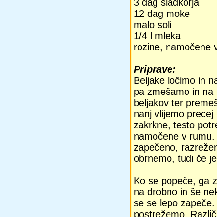
3 dag sladkorja
12 dag moke
malo soli
1/4 l mleka
rozine, namočene 
Priprave:
Beljake ločimo in n
pa zmešamo in na 
beljakov ter preme
nanj vlijemo prece
zakrkne, testo potr
namočene v rumu. K
zapečeno, razrežem
obrnemo, tudi če je
Ko se popeče, ga z
na drobno in še ne
se se lepo zapeče.
postrežemo. Različ