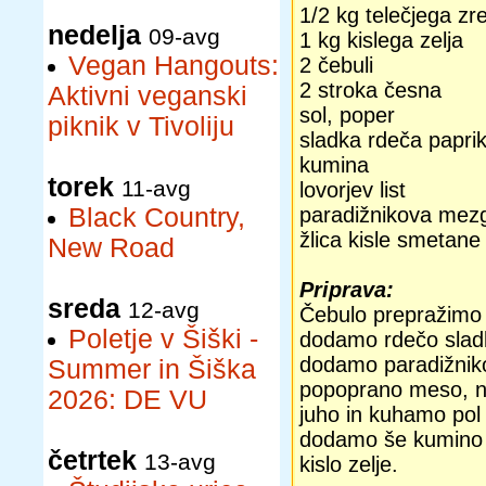
1/2 kg telečjega zr
nedelja
09-avg
1 kg kislega zelja
Vegan Hangouts:
2 čebuli
2 stroka česna
Aktivni veganski
sol, poper
piknik v Tivoliju
sladka rdeča papri
kumina
torek
11-avg
lovorjev list
Black Country,
paradižnikova mez
žlica kisle smetane
New Road
Priprava:
sreda
12-avg
Čebulo prepražimo 
Poletje v Šiški -
dodamo rdečo slad
dodamo paradižnik
Summer in Šiška
popoprano meso, n
2026: DE VU
juho in kuhamo po
dodamo še kumino i
četrtek
13-avg
kislo zelje.