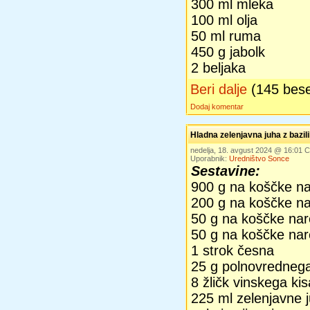
300 ml mleka
100 ml olja
50 ml ruma
450 g jabolk
2 beljaka
Beri dalje
(145 bes
Dodaj komentar
Hladna zelenjavna juha z bazil
nedelja, 18. avgust 2024 @ 16:01
Uporabnik:
Uredništvo Sonce
Sestavine:
900 g na koščke n
200 g na koščke n
50 g na koščke na
50 g na koščke nar
1 strok česna
25 g polnovrednega
8 žličk vinskega ki
225 ml zelenjavne 