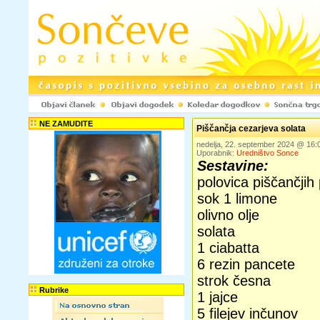
NE ZAMUDITE
Piščančja cezarjeva solata
nedelja, 22. september 2024 @ 16
Uporabnik:
Uredništvo Sonce
Sestavine:
polovica piščančjih 
sok 1 limone
olivno olje
solata
1 ciabatta
6 rezin pancete
strok česna
Rubrike
1 jajce
5 filejev inčunov