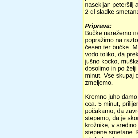
nasekljan peteršilj a
2 dl sladke smetan
Priprava:
Bučke narežemo na
popražimo na razt
česen ter bučke. M
vodo toliko, da pre
jušno kocko, muška
dosolimo in po želj
minut. Vse skupaj d
zmeljemo.
Kremno juho damo 
cca. 5 minut, prili
počakamo, da zavr
stepemo, da je sko
krožnike, v sredin
stepene smetane. P