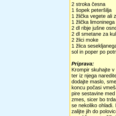
2 stroka česna
1 šopek peteršilja
1 žlička vegete ali
1 žlička limoninega 
2 dl ribje jušne os
2 dl smetane za ku
2 žlici moke
1 žlica sesekljaneg
sol in poper po pot
Priprava:
Krompir skuhajte v 
ter iz njega naredi
dodajte maslo, smet
koncu počasi vmeša
pire sestavine med
zmes, sicer bo trda
se nekoliko ohladi. 
zalijte jih do polov