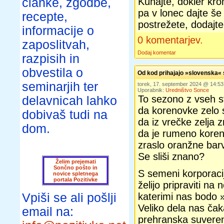
članke, zgodbe,
Kuhajte, dokler kr
pa v lonec dajte še 
recepte,
postrežete, dodajte
informacije o
0 komentarjev.
zaposlitvah,
Dodaj komentar
razpisih in
obvestila o
Od kod prihajajo »slovenska
seminarjih ter
torek, 17. september 2024 @ 14:5
Uporabnik:
Uredništvo Sonce
To sezono z vseh st
delavnicah lahko
da korenovke zelo s
dobivaš tudi na
da iz vrečke zelja z
dom.
da je rumeno koren
zraslo oranžne bar
Se sliši znano?
Želim prejemati
Sončno pošto in
S semeni korporacij
novice spletnega
portala Pozitivke
želijo pripraviti n
Vpiši se ali pošlji
katerimi nas bodo »
Veliko dela nas ča
email na:
prehranska suvereno