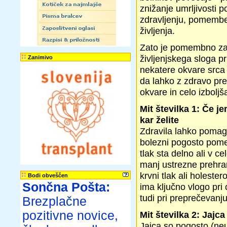
znižanje umrljivosti 
zdravljenju, pomemben
življenja.
Zato je pomembno zav
življenjskega sloga p
Zanimivo
nekatere okvare srca a
da lahko z zdravo pre
okvare in celo izboljš
Mit številka 1: Če je
kar želite
Zdravila lahko pomaga
bolezni pogosto pomem
tlak sta delno ali v c
manj ustrezne prehran
krvni tlak ali holeste
Bodi obveščen
Sončna Pošta:
ima ključno vlogo pri
tudi pri preprečevan
Brezplačne
pozitivne novice,
Mit številka 2: Jajc
Jajca so pogosto (ne