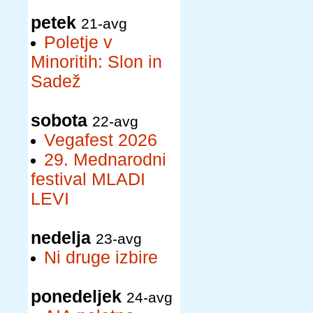
petek
21-avg
Poletje v
Minoritih: Slon in
Sadež
sobota
22-avg
Vegafest 2026
29. Mednarodni
festival MLADI
LEVI
nedelja
23-avg
Ni druge izbire
ponedeljek
24-avg