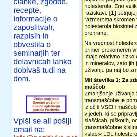
članke, zgodbe,
holesterola. Eno veli
recepte,
raziskave
[1]
potrjujej
informacije o
razmeroma skromen vp
holesterola biosinteti
zaposlitvah,
prehrane.
razpisih in
Na vrednost holesterol
obvestila o
primer prekomeren vn
seminarjih ter
imajo relativno nizko
delavnicah lahko
in mineralov, zato jih
dobivaš tudi na
uživanju pa naj bo z
dom.
Mit številka 3: Za z
maščob
Zmanjšanje uživanja ž
Želim prejemati
transmaščobe je pome
Sončno pošto in
izločiti VSEH maščob
novice spletnega
portala Pozitivke
v jedeh, ki se priprav
Vpiši se ali pošlji
slaščicah, piškotih, 
transmaščobne kisline
email na:
»slabi« LDL holesterol