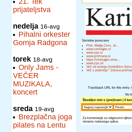
21. Tek
prijateljstva
nedelja
16-avg
Pihalni orkester
Gornja Radgona
Sorodne povezave
Prim. Matija Cevc, dr...
www.veskajjes.si
www.zps.si
www.prehrana.si
torek
18-avg
https://veskajjes.si/na...
www.zps.si/
Only Jams -
Več od avtorja Uredništvo Sonc
Več s področja * Zdrava prehran
VEČER
MUZIKALA,
Trackback URL for this entry:
koncert
No t
Škodljivi miti o (pre)hrani
| 0 ko
sreda
19-avg
Brezplačna joga
Za komentarje so odgovorni njihovi 
nimamo nobenega vpliva.
pilates na Lentu