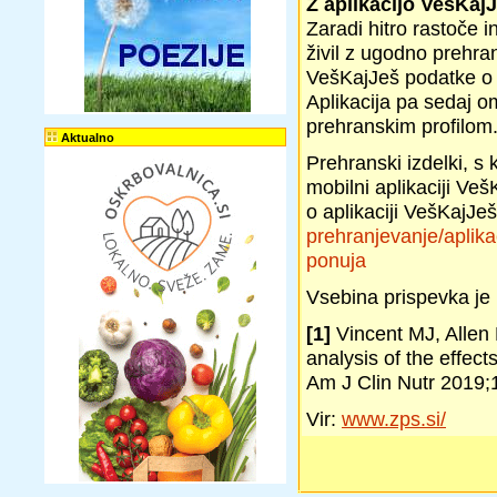
Z aplikacijo VešKaj
Zaradi hitro rastoče
živil z ugodno prehra
VešKajJeš podatke o se
Aplikacija pa sedaj om
prehranskim profilom
Aktualno
Prehranski izdelki, s
mobilni aplikaciji Ve
o aplikaciji VešKajJe
prehranjevanje/aplikac
ponuja
Vsebina prispevka je r
[1]
Vincent MJ, Allen
analysis of the effect
Am J Clin Nutr 2019;
Vir:
www.zps.si/