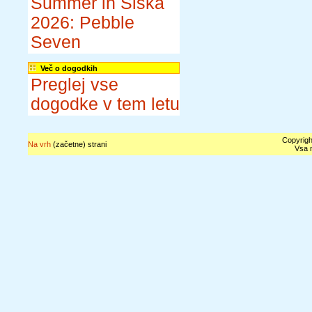
Summer in Šiška
2026: Pebble
Seven
Več o dogodkih
Preglej vse
dogodke v tem letu
Copyrigh
Na vrh
(začetne) strani
Vsa n