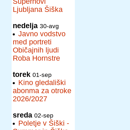
Supernovi
Ljubljana Šiška
nedelja
30-avg
Javno vodstvo
med portreti
Običajnih ljudi
Roba Hornstre
torek
01-sep
Kino gledališki
abonma za otroke
2026/2027
sreda
02-sep
Poletje v Šiški -