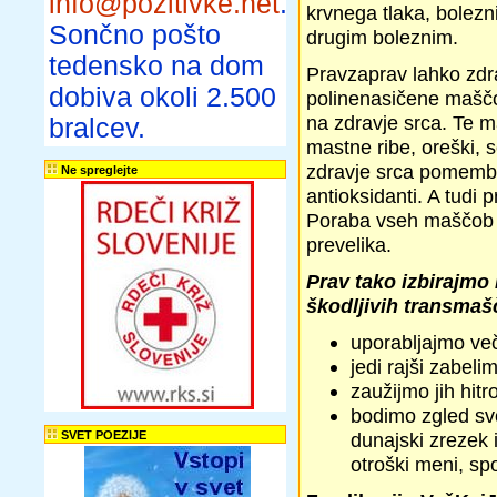
info@pozitivke.net
.
krvnega tlaka, bolezn
Sončno pošto
drugim boleznim.
tedensko na dom
Pravzaprav lahko zdr
dobiva okoli 2.500
polinenasičene maščo
na zdravje srca. Te ma
bralcev.
mastne ribe, oreški,
zdravje srca pomembn
Ne spreglejte
antioksidanti. A tudi 
Poraba vseh maščob v
prevelika.
Prav tako izbirajmo 
škodljivih transma
uporabljajmo več
jedi rajši zabel
zaužijmo jih hitr
bodimo zgled sv
SVET POEZIJE
dunajski zrezek 
otroški meni, sp