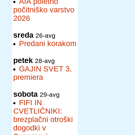
AIA poletno
počitniško varstvo
2026
sreda
26-avg
Predani korakom
petek
28-avg
GAJIN SVET 3,
premiera
sobota
29-avg
FIFI IN
CVETLIČNIKI:
brezplačni otroški
dogodki v