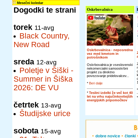
Mesečni koledar
Dogodki te strani
Oskrbovalnica
torek
11-avg
Black Country,
New Road
Oskrbovalnica - neposredna
vez med kmetom in
potrošnikom
sreda
12-avg
Oskrbovalnica je vseslovenski
Poletje v Šiški -
nekomercialni samooskrbni
projekt za direktno
povezovanje pridelovalcev...
Summer in Šiška
*
Beri dalje
2026: DE VU
*
Teslini izdelki že več kot 40
let na vrhu najučinkovitejših
energijskih pripomočkov
četrtek
13-avg
Študijske urice
sobota
15-avg