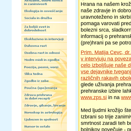
Hrana na našem krož
naše zdravje in dobro
uravnoteženo in skrbi 
pomaga varovati pred 
bolezni srca, sladkor
informacij o prehransk
(pre)hrani pa se potro
Prim. Matija Cevc, dr
v intervjuju na poveza
celo izboljšuje naše 
vse dejavnike tveganj
različnih rakavih obol
glede uživanja prehra
prehranske izbire lah
www.zps.si
in na
www
Med ljudmi krožijo št
Izbrani so trije zanim
smrtnost zaradi teh bo
bolnikov povečuje - p