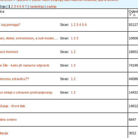
šnja |
1
2
3
4
5
6
7
|
naslednja
|
zadnja
ica
Ogled
s kaj pomaga?
Stran:
1
2
3
4
5
6
92127
en, debel, smrtonosen, a tudi moder,....
Stran:
1
2
3
10806
vni hormoni
Stran:
1
2
16651
e žile - kako jih naravno odpraviti
Stran:
1
2
74195
teremu zdravilcu??
Stran:
1
2
44086
vi sklepi o zdravem prehranjevanju
Stran:
1
2
14431
šanje - Krvni tlak
14612
idno srebro
6647
tacija
3012