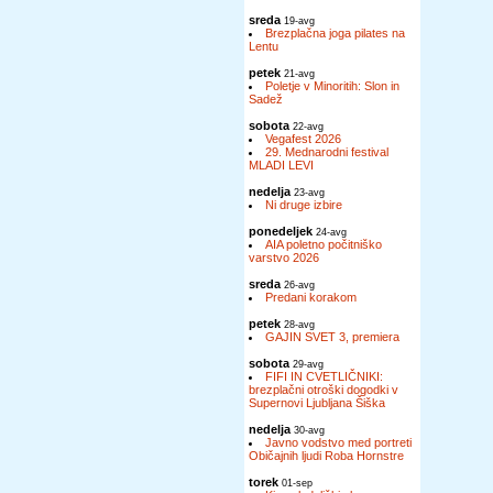
sreda
19-avg
Brezplačna joga pilates na
Lentu
petek
21-avg
Poletje v Minoritih: Slon in
Sadež
sobota
22-avg
Vegafest 2026
29. Mednarodni festival
MLADI LEVI
nedelja
23-avg
Ni druge izbire
ponedeljek
24-avg
AIA poletno počitniško
varstvo 2026
sreda
26-avg
Predani korakom
petek
28-avg
GAJIN SVET 3, premiera
sobota
29-avg
FIFI IN CVETLIČNIKI:
brezplačni otroški dogodki v
Supernovi Ljubljana Šiška
nedelja
30-avg
Javno vodstvo med portreti
Običajnih ljudi Roba Hornstre
torek
01-sep