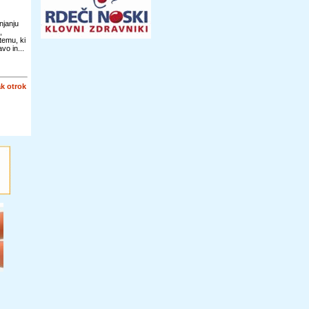
njanju
,
temu, ki
vo in...
k otrok