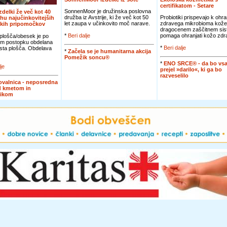
certifikatom - Setare
SonnenMoor je družinska poslovna
izdelki že več kot 40
družba iz Avstrije, ki že več kot 50
Probiotiki prispevajo k ohra
rhu najučinkovitejših
let zaupa v učinkovito moč narave.
zdravega mikrobioma kože
skih pripomočkov
dragocenem zaščitnem sis
*
Beri dalje
pomaga ohranjati kožo zdra
plošča/obesek je po
m postopku obdelana
*
Beri dalje
asta plošča. Obdelava
*
Začela se je humanitarna akcija
Pomežik soncu®
*
ENO SRCE® - da bo vsa
lje
prejel »darilo«, ki ga bo
razveselilo
valnica - neposredna
d kmetom in
nikom