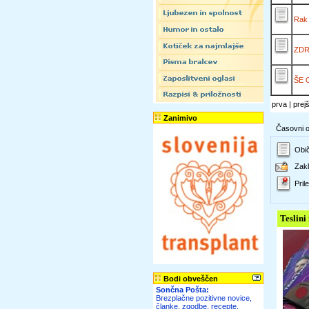
Rak 
ZDR
ŠE 
prva | prej
Zanimivo
Časovni ok
Obič
Zakl
Prile
Teslini
Bodi obveščen
Sončna Pošta:
Brezplačne pozitivne novice,
članke, zgodbe, recepte,