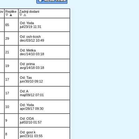
ov
Replike
Zadnji dodani
Od: Yoda
65
jul/23/19 11:31
Od: osh-kosh
29
dec/03/12 10:49
Od: Metka
21
dec/14/10 03:18
Od: prima
19
avg/14/18 03:18
Od: Tas
17
jun/30/10 09:12
Od: A
17
maj/09/12 07:01
Od: Yoda
10
apr/28/17 09:30
Od: ODA
9
jul/02/10 01:57
Od: gost k
8
jan/23/11 03:55