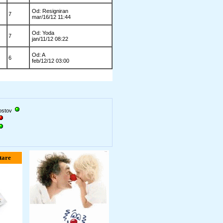
Od: Resigniran
7
mar/16/12 11:44
Od: Yoda
7
jan/11/12 08:22
Od: A
6
feb/12/12 03:00
gostov
tare