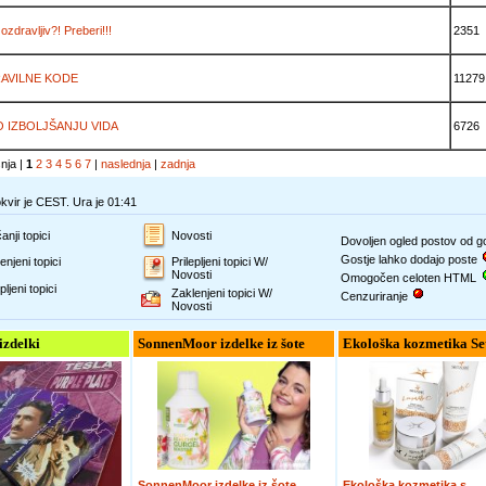
ozdravljiv?! Preberi!!!
2351
AVILNE KODE
11279
O IZBOLJŠANJU VIDA
6726
šnja |
1
2
3
4
5
6
7
|
naslednja
|
zadnja
vir je CEST. Ura je 01:41
anji topici
Novosti
Dovoljen ogled postov od 
Gostje lahko dodajo poste
enjeni topici
Prilepljeni topici W/
Novosti
Omogočen celoten HTML
pljeni topici
Zaklenjeni topici W/
Cenzuriranje
Novosti
 izdelki
SonnenMoor izdelke iz šote
Ekološka kozmetika Se
SonnenMoor izdelke iz šote
Ekološka kozmetika s