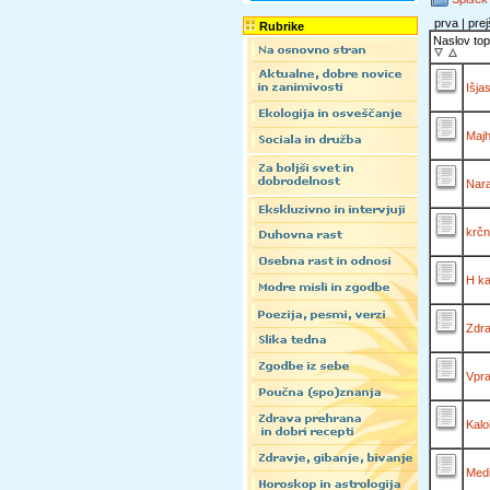
prva | prej
Rubrike
Naslov top
Išja
Majh
Nara
krčn
H ka
Zdra
Vpra
Kalo
Medi