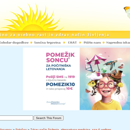
 forumov
>
Splošno
>
Zdrav način življenja, alternativna medicina, spa & wellnes