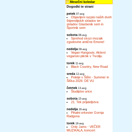
Mesečni koledar
Dogodki te strani
petek
07-avg
Objavljeni razpisi naših dveh
štipendijskih skladov ter
skladov Glasbenik sem in
Športnik sem
sobota
08-avg
Sprehod skozi mozaik
zgodovine antične Emone!
nedelja
09-avg
Vegan Hangouts: Aktivni
veganski piknik v Tivoliju
torek
11-avg
Black Country, New Road
sreda
12-avg
Poletje v Šiški - Summer in
Šiška 2026: DE VU
četrtek
13-avg
Študijske urice
sobota
15-avg
21. Tek prijateljstva
nedelja
16-avg
Pihalni orkester Gornja
Radgona
torek
18-avg
Only Jams - VEČER
MUZIKALA, koncert