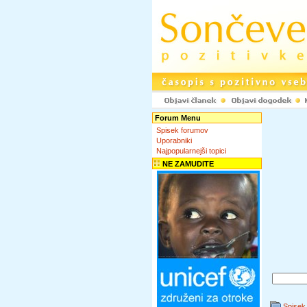
Forum Menu
Spisek forumov
Uporabniki
Najpopularnejši topici
NE ZAMUDITE
Spisek