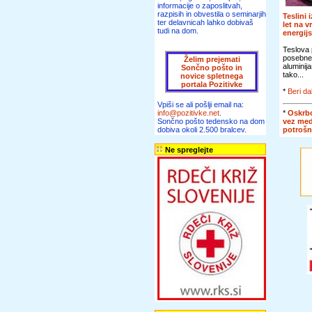
informacije o zaposlitvah,
razpisih in obvestila o seminarjih
Teslini 
ter delavnicah lahko dobivaš
let na v
tudi na dom.
energij
Teslova 
posebne
Želim prejemati
aluminij
Sončno pošto in
tako...
novice spletnega
portala Pozitivke
*
Beri da
Vpiši se ali pošlji email na:
*
Oskrbo
info@pozitivke.net
.
vez me
Sončno pošto tedensko na dom
potroš
dobiva okoli 2.500 bralcev.
Ne spreglejte