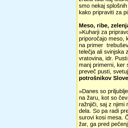
smo nekaj splošnih 
kako pripraviti za p
Meso, ribe, zelen
»Kuharji za pripra
priporočajo meso, 
na primer trebušev
telečja ali svinjska 
vratovina, idr. Pust
manj primerni, ker 
preveč pusti, svetu
potrošnikov Slove
»Danes so priljublje
na žaru, kot so čev
ražnjiči, saj z njim
dela. So pa radi pre
surovi kosi mesa. Č
žar, ga pred pečenj