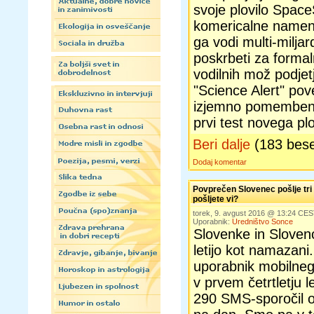
svoje plovilo Space
komericalne namene
ga vodi multi-milja
poskrbeti za forma
vodilnih mož podjetj
"Science Alert" pove
izjemno pomemben m
prvi test novega p
Beri dalje
(183 bes
Dodaj komentar
Povprečen Slovenec pošlje tri 
pošljete vi?
torek, 9. avgust 2016 @ 13:24 CE
Uporabnik:
Uredništvo Sonce
Slovenke in Slovenc
letijo kot namazan
uporabnik mobilneg
v prvem četrtletju l
290 SMS-sporočil oz