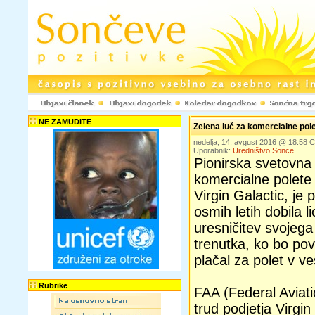
NE ZAMUDITE
Zelena luč za komercialne pole
nedelja, 14. avgust 2016 @ 18:58
Uporabnik:
Uredništvo Sonce
Pionirska svetovna
komercialne polete 
Virgin Galactic, je 
osmih letih dobila l
uresničitev svojeg
trenutka, ko bo po
plačal za polet v ve
Rubrike
FAA (Federal Aviati
trud podjetja Virgi