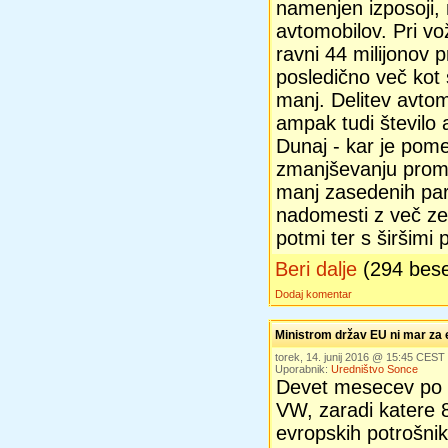
namenjen izposoji,
avtomobilov. Pri vož
ravni 44 milijonov 
posledično več kot
manj. Delitev avtom
ampak tudi število
Dunaj - kar je pom
zmanjševanju prome
manj zasedenih park
nadomesti z več ze
potmi ter s širšimi p
Beri dalje
(294 bes
Dodaj komentar
Ministrom držav EU ni mar za
torek, 14. junij 2016 @ 15:45 CEST
Uporabnik:
Uredništvo Sonce
Devet mesecev po 
VW, zaradi katere 8
evropskih potrošnik