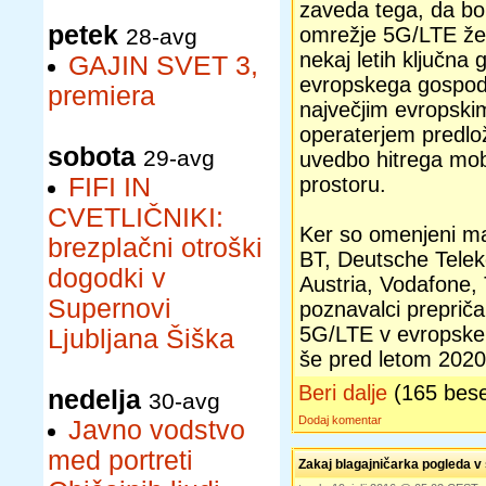
zaveda tega, da bo
petek
omrežje 5G/LTE
že
28-avg
nekaj letih ključna g
GAJIN SVET 3,
evropskega gospoda
premiera
največjim evropski
operaterjem predlož
sobota
29-avg
uvedbo hitrega mo
FIFI IN
prostoru.
CVETLIČNIKI:
Ker so omenjeni man
brezplačni otroški
BT, Deutsche Tele
dogodki v
Austria, Vodafone, 
Supernovi
poznavalci prepriča
5G/LTE v evropske
Ljubljana Šiška
še pred letom 2020
Beri dalje
(165 bes
nedelja
30-avg
Dodaj komentar
Javno vodstvo
med portreti
Zakaj blagajničarka pogleda v 