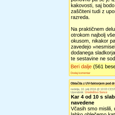
kakovosti, saj bodo
zaščiteni tudi z up
razreda.
Na praktičnem delu 
otrokom najbolj vš
okusom, nikakor pa
zavedejo »nesmiseln
dodanega sladkorja«
te sestavine ne sod
Beri dalje
(561 bes
Dodaj komentar
Oblačila z UV-faktorjem pod 
nedelja, 10. julij 2016 @ 10:03 CES
Uporabnik:
Uredništvo Sonce
Kar 4 od 10 s sla
navedene
Včasih smo mislili,
lahko oblečemo kate