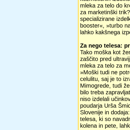
mleka za telo do kr
za marketinški trik?
specializirane izdelk
booster«, »turbo na
lahko kakšnega izpos
Za nego telesa: p
Tako moška kot žen
zaščito pred ultravij
mleka za telo za mo
»Moški tudi ne potr
celulitu, saj je to 
Mimogrede, tudi že
bilo treba zapravlja
niso izdelali učinkov
poudarja Urša Šmid
Slovenije in dodaja:
telesa, ki so navadn
kolena in pete, lah