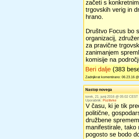
začeti s konkretnim
trgovskih verig in d
hrano.
Društvo Focus bo sk
organizacij, združe
za pravične trgovsk
zanimanjem spremlj
komisije na področ
Beri dalje
(383 bes
Zadnjikrat komentirano: 06.23.16 
Nastop novega
torek, 21. junij 2016 @ 05:02 CEST
Uporabnik:
Pozitivke
V času, ki je tik p
politične, gospodar
družbene sprememb
manifestirale, tako 
pogosto se bodo do