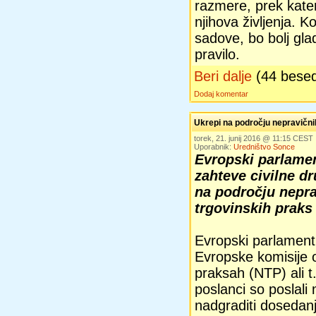
razmere, prek kate
njihova življenja. 
sadove, bo bolj gla
pravilo.
Beri dalje
(44 bese
Dodaj komentar
Ukrepi na področju nepravičnih
torek, 21. junij 2016 @ 11:15 CEST
Uporabnik:
Uredništvo Sonce
Evropski parlame
zahteve civilne dr
na področju nepra
trgovinskih praks
Evropski parlament 
Evropske komisije o
praksah (NTP) ali t
poslanci so poslali
nadgraditi dosedan