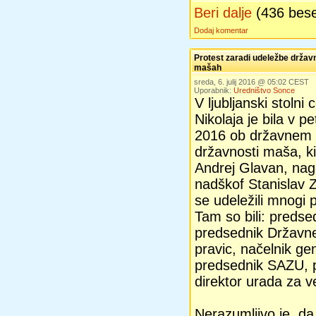
Beri dalje
(436 bes
Dodaj komentar
Protest zaradi udeležbe držav
mašah
sreda, 6. julij 2016 @ 05:02 CEST
Uporabnik:
Uredništvo Sonce
V ljubljanski stolni 
Nikolaja je bila v pe
2016 ob državnem 
državnosti maša, ki 
Andrej Glavan, nag
nadškof Stanislav 
se udeležili mnogi p
Tam so bili: preds
predsednik Državne
pravic, načelnik ge
predsednik SAZU, 
direktor urada za 
Nerazumljivo je, d