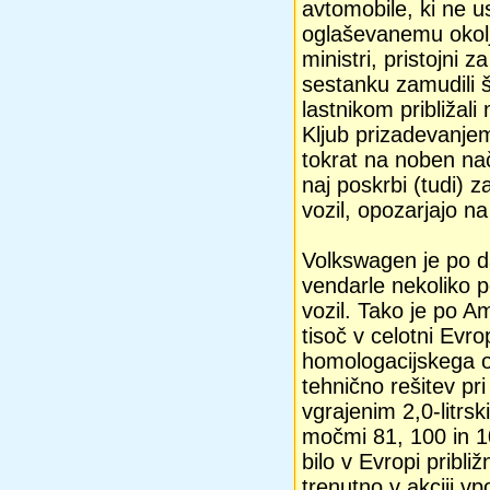
avtomobile, ki ne u
oglaševanemu okol
ministri, pristojni 
sestanku zamudili š
lastnikom približa
Kljub prizadevanjem
tokrat na noben nač
naj poskrbi (tudi) 
vozil, opozarjajo n
Volkswagen je po da
vendarle nekoliko p
vozil. Tako je po A
tisoč v celotni Evr
homologacijskega o
tehnično rešitev pr
vgrajenim 2,0-litr
močmi 81, 100 in 10
bilo v Evropi pribli
trenutno v akciji vp