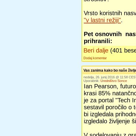
Vrsto koristnih nas
"v lastni režiji"
.
Pet osnovnih nasv
prihranili:
Beri dalje
(401 bes
Dodaj komentar
Vas zanima kako bo naše življe
nedelja, 26. junij 2016 @ 11:58 CE
Uporabnik:
Uredništvo Sonce
Ian Pearson, futuro
krasi 85% natančno
je za portal "Tech I
sestavil poročilo o
bi izgledala prihod
izgledalo življenje 
V sodelovanju z g