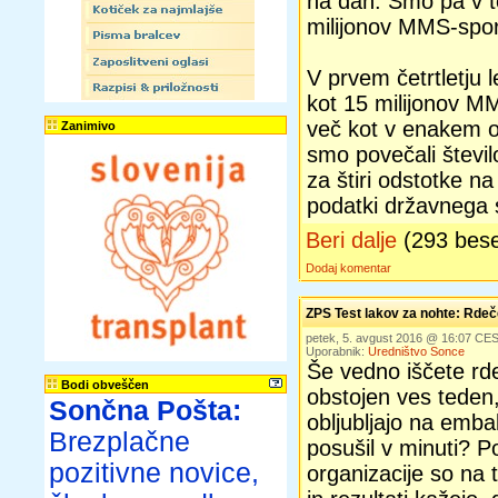
na dan. Smo pa v t
milijonov MMS-spor
V prvem četrtletju l
kot 15 milijonov MM
več kot v enakem ob
Zanimivo
smo povečali števil
za štiri odstotke na
podatki državnega s
Beri dalje
(293 bes
Dodaj komentar
ZPS Test lakov za nohte: Rdeč
petek, 5. avgust 2016 @ 16:07 CE
Uporabnik:
Uredništvo Sonce
Še vedno iščete rde
Bodi obveščen
obstojen ves teden,
Sončna Pošta:
obljubljajo na embal
Brezplačne
posušil v minuti? P
pozitivne novice,
organizacije so na t