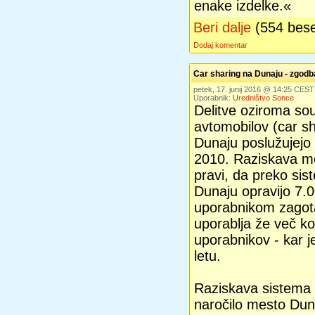
enake izdelke.«
Beri dalje
(554 bes
Dodaj komentar
Car sharing na Dunaju - zgod
petek, 17. junij 2016 @ 14:25 CEST
Uporabnik:
Uredništvo Sonce
Delitve oziroma so
avtomobilov (car sh
Dunaju poslužujejo 
2010. Raziskava m
pravi, da preko sis
Dunaju opravijo 7.
uporabnikom zagotav
uporablja že več ko
uporabnikov - kar j
letu.
Raziskava sistema 
naročilo mesto Duna