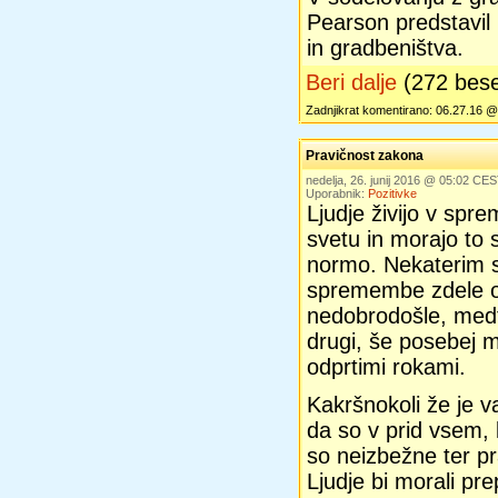
Pearson predstavil
in gradbeništva.
Beri dalje
(272 bes
Zadnjikrat komentirano: 06.27.16 
Pravičnost zakona
nedelja, 26. junij 2016 @ 05:02 CE
Uporabnik:
Pozitivke
Ljudje živijo v spr
svetu in morajo to s
normo. Nekaterim 
spremembe zdele o
nedobrodošle, med
drugi, še posebej ml
odprtimi rokami.
Kakršnokoli že je va
da so v prid vsem, 
so neizbežne ter p
Ljudje bi morali pre