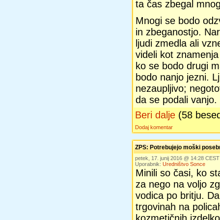
ta čas zbegal mnoge
Mnogi se bodo odzv
in zbeganostjo. N
ljudi zmedla ali v
videli kot znamenj
ko se bodo drugi ma
bodo nanjo jezni. L
nezaupljivo; negoto
da se podali vanjo.
Beri dalje
(58 bese
Dodaj komentar
ZPS: Potrebujejo moški poseb
petek, 17. junij 2016 @ 14:28 CEST
Uporabnik:
Uredništvo Sonce
Minili so časi, ko s
za nego na voljo zgo
vodica po britju. Da
trgovinah na polica
kozmetičnih izdelk