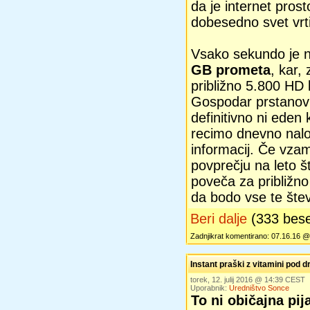
da je internet pros
dobesedno svet vrti
Vsako sekundo je n
GB prometa
, kar,
približno 5.800 HD k
Gospodar prstanov:
definitivno ni eden
recimo dnevno nalo
informacij. Če vza
povprečju na leto š
poveča za približno
da bodo vse te števi
Beri dalje
(333 bes
Zadnjikrat komentirano: 07.16.16 
Instant praški z vitamini pod
torek, 12. julij 2016 @ 14:39 CEST
Uporabnik:
Uredništvo Sonce
To ni običajna pi