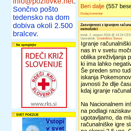
info@pozitivke.net
.
Beri dalje
(557 bes
Sončno pošto
Dodaj komentar
tedensko na dom
dobiva okoli 2.500
Zasvojenost z igranjem računa
osmošolci
bralcev.
torek, 2. avgust 2016 @ 14:24 CE
Uporabnik:
Uredništvo Sonce
Igranje računalniških
Ne spreglejte
nas in v svetu moč
oblika preživljanja
ki ima lahko negati
Še preden smo tudi v
iskanja Pokemonov,
javnosti že dlje čas
kdaj igranje računa
Na Nacionalnem inšt
na podlagi raziska
SVET POEZIJE
ugotavljamo, da mla
računalniške igre s