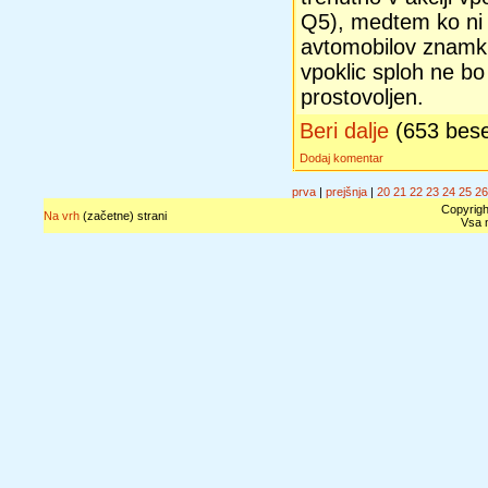
Q5), medtem ko ni š
avtomobilov znamk 
vpoklic sploh ne bo
prostovoljen.
Beri dalje
(653 bes
Dodaj komentar
prva
|
prejšnja
|
20
21
22
23
24
25
26
Copyrigh
Na vrh
(začetne) strani
Vsa n