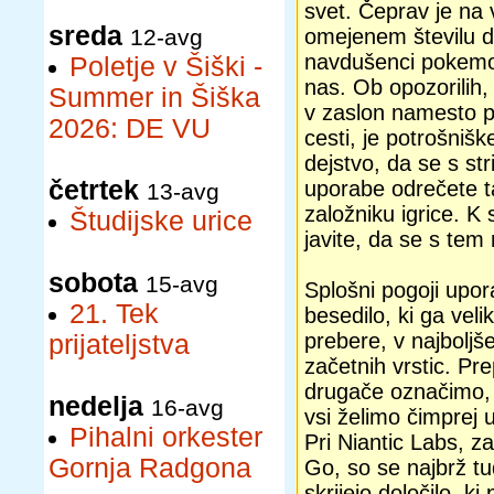
svet. Čeprav je na v
sreda
12-avg
omejenem številu d
navdušenci pokemon
Poletje v Šiški -
nas. Ob opozorilih,
Summer in Šiška
v zaslon namesto pr
2026: DE VU
cesti, je potrošniš
dejstvo, da se s str
četrtek
uporabe odrečete t
13-avg
založniku igrice. K 
Študijske urice
javite, da se s tem 
sobota
15-avg
Splošni pogoji upor
21. Tek
besedilo, ki ga veli
prebere, v najbolj
prijateljstva
začetnih vrstic. Pr
drugače označimo, d
nedelja
16-avg
vsi želimo čimprej u
Pihalni orkester
Pri Niantic Labs, z
Gornja Radgona
Go, so se najbrž tud
skrijejo določilo, 