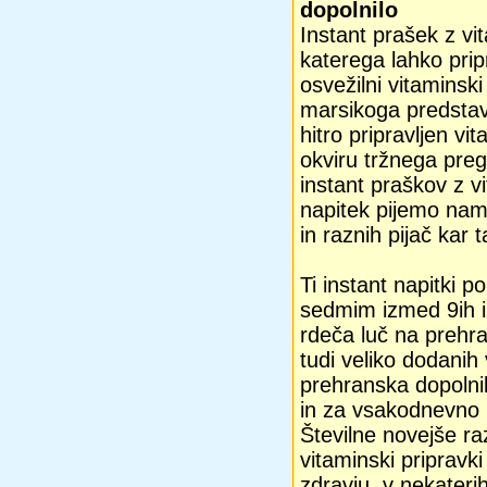
dopolnilo
Instant prašek z vit
katerega lahko pri
osvežilni vitaminski
marsikoga predstavl
hitro pripravljen v
okviru tržnega preg
instant praškov z v
napitek pijemo nam
in raznih pijač kar 
Ti instant napitki po
sedmim izmed 9ih iz
rdeča luč na prehr
tudi veliko dodanih
prehranska dopolnil
in za vsakodnevno 
Številne novejše ra
vitaminski pripravk
zdravju, v nekateri