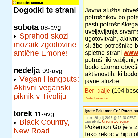
Mesečni koledar
Dogodki te strani
Javna služba obveš
potrošnikov bo pote
pasti potrošniškega 
sobota
08-avg
uveljavljanja stva
Sprehod skozi
ugotovitvah, aktivno
mozaik zgodovine
službe potrošnike 
antične Emone!
spletne strani
www.
potrošniki vabljeni
bodo ažurno obvešč
nedelja
09-avg
aktivnostih, ki bod
Vegan Hangouts:
javne službe.
Aktivni veganski
Beri dalje
(104 bes
piknik v Tivoliju
Dodaj komentar
Igrate Pokemon Go? Potem st
torek
11-avg
torek, 26. julij 2016 @ 12:40 CEST
Black Country,
Uporabnik:
Uredništvo Sonce
Pokemon Go je v z
New Road
tako rekoč v hipu o