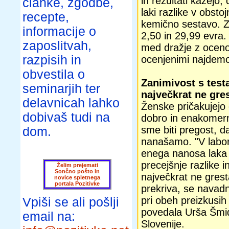
in rezultati kažejo
članke, zgodbe,
laki razlike v obstoj
recepte,
kemično sestavo. Z
informacije o
2,50 in 29,99 evra.
zaposlitvah,
med dražje z oceno
razpisih in
ocenjenimi najdemo 
obvestila o
Zanimivost s testa
seminarjih ter
največkrat ne gres
delavnicah lahko
Ženske pričakujejo 
dobivaš tudi na
dobro in enakomerno
sme biti pregost, 
dom.
nanašamo. "V labora
enega nanosa laka i
precejšnje razlike in
Želim prejemati
Sončno pošto in
največkrat ne grest
novice spletnega
portala Pozitivke
prekriva, se navadno
pri obeh preizkusih
Vpiši se ali pošlji
povedala Urša Šmid
email na:
Slovenije.