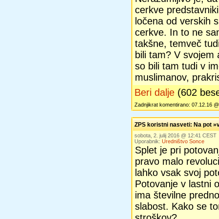
cerkve predstavniki 
ločena od verskih s
cerkve. In to ne sa
takšne, temveč tud
bili tam? V svojem 
so bili tam tudi v i
muslimanov, prakri
Beri dalje
(602 bes
Zadnjikrat komentirano: 07.12.16 
ZPS koristni nasveti: Na pot »v 
sobota, 2. julij 2016 @ 12:41 CEST
Uporabnik:
Uredništvo Sonce
Splet je pri potovan
pravo malo revolucij
lahko vsak svoj pot
Potovanje v lastni o
ima številne predno
slabost. Kako se tore
stroškov?