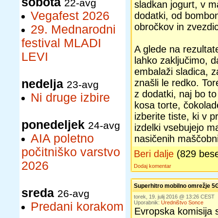
sobota
22-avg
sladkan jogurt, v m
Vegafest 2026
dodatki, od bombono
obročkov in zvezdic
29. Mednarodni
festival MLADI
A glede na rezultat
LEVI
lahko zaključimo, d
embalaži sladica, z
nedelja
znašli le redko. Tor
23-avg
z dodatki, naj bo t
Ni druge izbire
kosa torte, čokolad
izberite tiste, ki v
ponedeljek
24-avg
izdelki vsebujejo m
AIA poletno
nasičenih maščobnih
počitniško varstvo
Beri dalje
(829 bes
2026
Dodaj komentar
Superhitro mobilno omrežje 5G/
sreda
26-avg
torek, 19. julij 2016 @ 13:26 CEST
Uporabnik:
Uredništvo Sonce
Predani korakom
Evropska komisija s