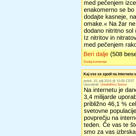
med pečenjem izced
enakomerno se bo s
dodajte kasneje, na
omake.« Na žar ne s
dodano nitritno sol
Iz nitritov in nitra
med pečenjem rakot
Beri dalje
(508 bes
Dodaj komentar
Kaj vse se zgodi na internetu 
petek, 15. julij 2016 @ 10:00 CEST
Uporabnik:
Uredništvo Sonce
Na internetu je dan
3,4 milijarde uporab
približno 46,1 % ce
svetovne populacije
povprečju na intern
teden. Če vas te šte
smo za vas izbrskali