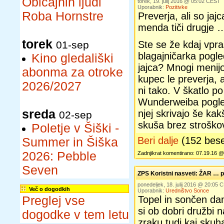
Običajnih ljudi
torek, 19. julij 2016 @ 05:02 CEST
Uporabnik:
Pozitivke
Roba Hornstre
Preverja, ali so jaj
menda tiči drugje 
torek
01-sep
Ste se že kdaj vpraš
blagajničarka pogle
Kino gledališki
jajca? Mnogi menijo
abonma za otroke
kupec le preverja, 
2026/2027
ni tako. V škatlo 
Wunderweiba pogleda
sreda
njej skrivajo še kakš
02-sep
skuša brez stroškov
Poletje v Šiški -
Beri dalje
(152 bes
Summer in Šiška
2026: Pebble
Zadnjikrat komentirano: 07.19.16 @
Seven
ZPS Koristni nasveti: ŽAR … p
ponedeljek, 18. julij 2016 @ 20:05
Več o dogodkih
Uporabnik:
Uredništvo Sonce
Preglej vse
Topel in sončen dan
si ob dobri družbi
dogodke v tem letu
zraku tudi kaj skuha