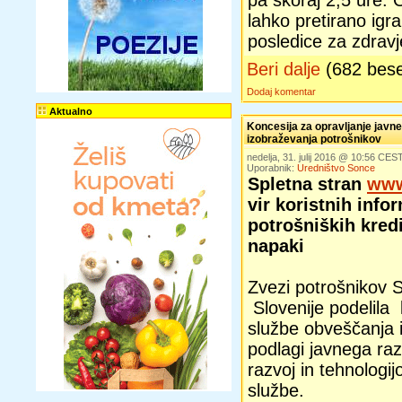
pa skoraj 2,5 ure.
lahko pretirano igra
posledice za zdravj
Beri dalje
(682 bes
Dodaj komentar
Aktualno
Koncesija za opravljanje javn
izobraževanja potrošnikov
nedelja, 31. julij 2016 @ 10:56 CES
Uporabnik:
Uredništvo Sonce
Spletna stran
www
vir koristnih info
potrošniških kredi
napaki
Zvezi potrošnikov S
Slovenije podelila 
službe obveščanja 
podlagi javnega raz
razvoj in tehnologij
službe.