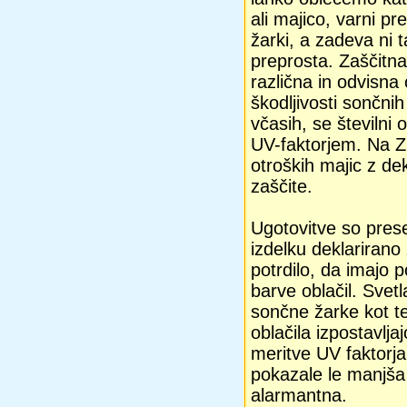
ali majico, varni p
žarki, a zadeva ni 
preprosta. Zaščitna
različna in odvisna 
škodljivosti sončni
včasih, se številni 
UV-faktorjem. Na ZP
otroških majic z dek
zaščite.
Ugotovitve so presen
izdelku deklarirano
potrdilo, da imajo 
barve oblačil. Svetl
sončne žarke kot t
oblačila izpostavl
meritve UV faktorja
pokazale le manjša 
alarmantna.