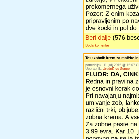
prekomernega uživa
Pozor: Z enim koza
pripravljenim po nav
dve kocki in pol do 
Beri dalje
(576 bes
Dodaj komentar
Test zobnih krem za malčke in
ponedeljek, 11. julij 2016 @ 16:07 
Uporabnik:
Uredništvo Sonce
FLUOR: DA, CINK
Redna in pravilna 
je osnovni korak do
Pri navajanju najml
umivanje zob, lah
različni trki, obljub
zobna krema. A vse
Za zobne paste na 
3,99 evra. Kar 10 j
ponovno pa se je iz