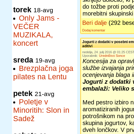
do tožbe proti podj
torek
18-avg
morebitni skupinski 
Only Jams -
Beri dalje
(292 bes
VEČER
Dodaj komentar
MUZIKALA,
koncert
Jogurti z dodatki v posebni emb
aditivi
nedelja, 24. julij 2016 @ 01:25 CES
Uporabnik:
Uredništvo Sonce
sreda
19-avg
Koncesija za opravl
Brezplačna joga
službe izvajanja pr
ocenjevanja blaga i
pilates na Lentu
Jogurti z dodatki
embalaži: Veliko sl
petek
21-avg
Poletje v
Med pestro izbiro n
aromatiziranih jogu
Minoritih: Slon in
potrošnikom na prod
Sadež
skupina jogurtov, k
dveh lončkov. V pr