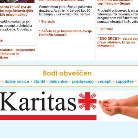
certifikatom - Setare
SonnenMoor je družinska poslovna
izdelki že več kot 40
družba iz Avstrije, ki že več kot 50
Probiotiki prispevajo k ohra
rhu najučinkovitejših
let zaupa v učinkovito moč narave.
zdravega mikrobioma kože
skih pripomočkov
dragocenem zaščitnem sis
*
Beri dalje
pomaga ohranjati kožo zdra
plošča/obesek je po
m postopku obdelana
*
Beri dalje
asta plošča. Obdelava
*
Začela se je humanitarna akcija
Pomežik soncu®
*
ENO SRCE® - da bo vsa
lje
prejel »darilo«, ki ga bo
razveselilo
valnica - neposredna
d kmetom in
nikom