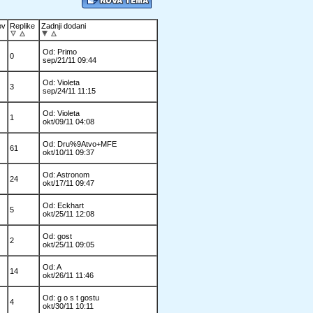
ov
Replike
Zadnji dodani
Od: Primo
0
sep/21/11 09:44
Od: Violeta
3
sep/24/11 11:15
Od: Violeta
1
okt/09/11 04:08
Od: Dru%9Atvo+MFE
61
okt/10/11 09:37
Od: Astronom
24
okt/17/11 09:47
Od: Eckhart
5
okt/25/11 12:08
Od: gost
2
okt/25/11 09:05
Od: A
14
okt/26/11 11:46
Od: g o s t gostu
4
okt/30/11 10:11