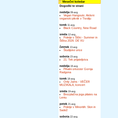
Mesečni koledar
Dogodki te strani
nedelja
09-avg
Vegan Hangouts: Aktivni
veganski piknik v Tivoliju
torek
11-avg
Black Country, New Road
sreda
12-avg
Poletje v Šiški - Summer in
Šiška 2026: DE VU
četrtek
13-avg
Študijske urice
sobota
15-avg
21. Tek prijateljstva
nedelja
16-avg
Pihalni orkester Gornja
Radgona
torek
18-avg
Only Jams - VEČER
MUZIKALA, koncert
sreda
19-avg
Brezplačna joga pilates na
Lentu
petek
21-avg
Poletje v Minoritih: Slon in
Sadež
sobota
22-avg