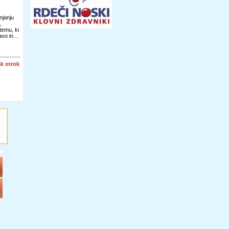
njanju
,
temu, ki
vo in...
k otrok