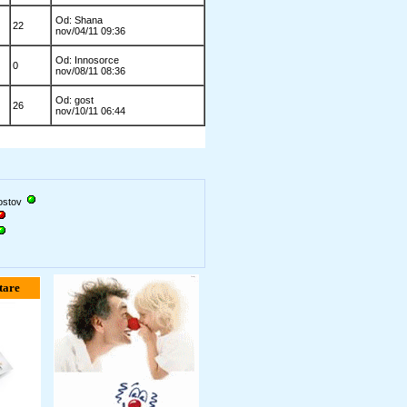
Od: Shana
22
nov/04/11 09:36
Od: Innosorce
0
nov/08/11 08:36
Od: gost
26
nov/10/11 06:44
gostov
tare