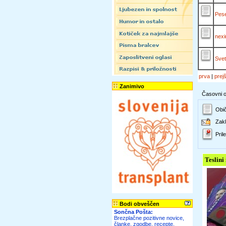
Pese
nexi
Svet
prva
|
prej
Zanimivo
Časovni ok
Obič
Zakl
Prile
Teslini
Bodi obveščen
Sončna Pošta:
Brezplačne pozitivne novice,
članke, zgodbe, recepte,