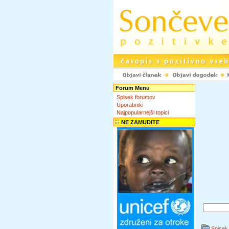
Forum Menu
Spisek forumov
Uporabniki
Najpopularnejši topici
NE ZAMUDITE
Spisek