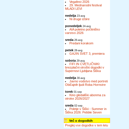
Vegafest 2026
29. Mednarodni festival
MLADI LEVI
nedelja
23-avg
Ni druge izbire
ponedeljek
24-avg
AIA poletno počitniško
varstvo 2026
sreda
26-avg
Predani korakom
petek
28-avg
GAJIN SVET 3, premiera
sobota
29-avg
FIFI IN CVETLIČNIKI:
brezplačni otroški dogodki v
Supernovi Ljubljana Šiška
nedelja
30-avg
Javno vodstvo med portreti
Običajnih ljudi Roba Hornstre
torek
01-sep
Kino gledališki abonma za
otroke 2026/2027
sreda
02-sep
Poletje v Šiški - Summer in
Šiška 2026: Pebble Seven
Več o dogodkih
Preglej vse dogodke v tem letu