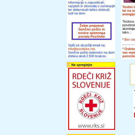
informacije o zaposlitvah,
razpisih in obvestila o seminarjih
Teslini 
ter delavnicah lahko dobivaš
let na v
tudi na dom.
energij
Teslova 
posebne
Želim prejemati
aluminij
Sončno pošto in
tako...
novice spletnega
portala Pozitivke
*
Beri da
Vpiši se ali pošlji email na:
*
Oskrbo
info@pozitivke.net
.
vez me
Sončno pošto tedensko na dom
potroš
dobiva okoli 2.500 bralcev.
Ne spreglejte