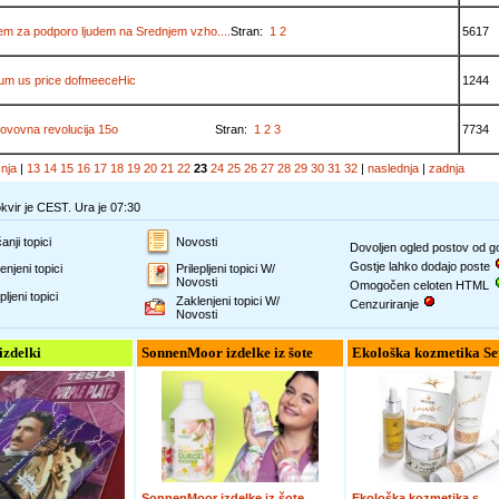
m za podporo ljudem na Srednjem vzho....
Stran:
1
2
5617
um us price dofmeeceHic
1244
ovovna revolucija 15o
Stran:
1
2
3
7734
šnja
|
13
14
15
16
17
18
19
20
21
22
23
24
25
26
27
28
29
30
31
32
|
naslednja
|
zadnja
vir je CEST. Ura je 07:30
anji topici
Novosti
Dovoljen ogled postov od 
Gostje lahko dodajo poste
enjeni topici
Prilepljeni topici W/
Novosti
Omogočen celoten HTML
pljeni topici
Zaklenjeni topici W/
Cenzuriranje
Novosti
 izdelki
SonnenMoor izdelke iz šote
Ekološka kozmetika Se
SonnenMoor izdelke iz šote
Ekološka kozmetika s