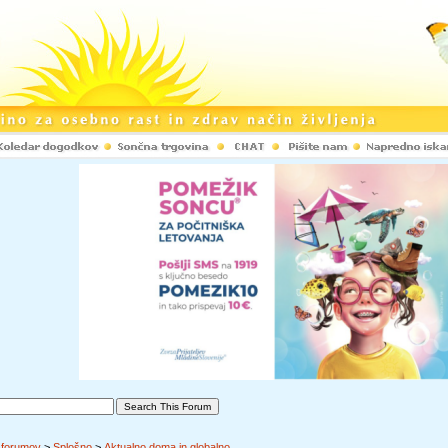
 forumov
>
Splošno
>
Aktualno doma in globalno