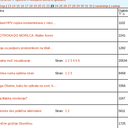
šnja
|
13
14
15
16
17
18
19
20
21
22
23
24
25
26
27
28
29
30
31
32
|
naslednja
|
zadnja
ica
Ogled
asil HPV cepiva kontaminirana z reko....
1102
OTROKA DO MORILCA. Walter Koren
2241
cija za podporo protestnikom na Wall....
1282
alna moč vizualizacije
Stran:
1
2
3
4
5
6
20534
miva ruska spletna stran
Stran:
1
2
3
8458
a Obame, kako bo vplivala na svet, b....
3356
j libijska revolucija?
1167
enske eko politične alternative
Stran:
1
2
5611
ične grožnje človeštvu
1725