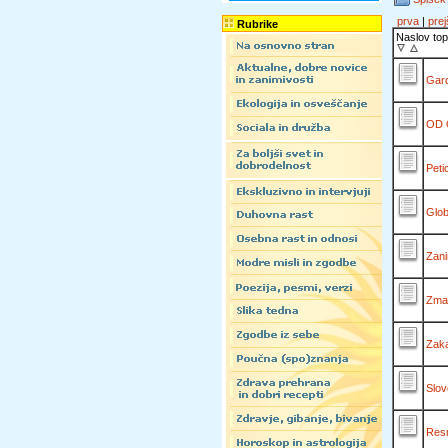
prva
|
prej
Rubrike
Naslov top
Gard
OD 
Peti
Glob
Zani
Zmag
Zaka
Slov
Resn