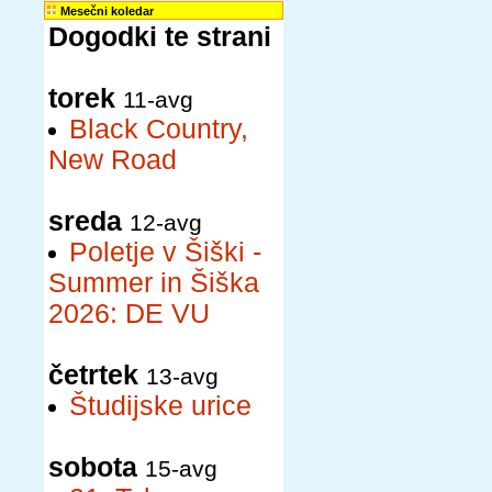
Mesečni koledar
Dogodki te strani
torek
11-avg
Black Country,
New Road
sreda
12-avg
Poletje v Šiški -
Summer in Šiška
2026: DE VU
četrtek
13-avg
Študijske urice
sobota
15-avg