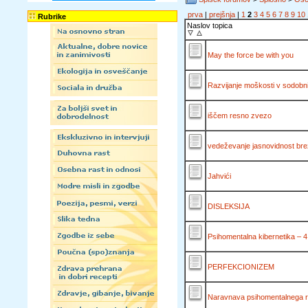
prva
|
prejšnja
|
1
2
3
4
5
6
7
8
9
10
Rubrike
Naslov topica
May the force be with you
Razvijanje moškosti v sodobni
iščem resno zvezo
vedeževanje jasnovidnost br
Jahvići
DISLEKSIJA
Psihomentalna kibernetika – 4.
PERFEKCIONIZEM
Naravnava psihomentalnega r