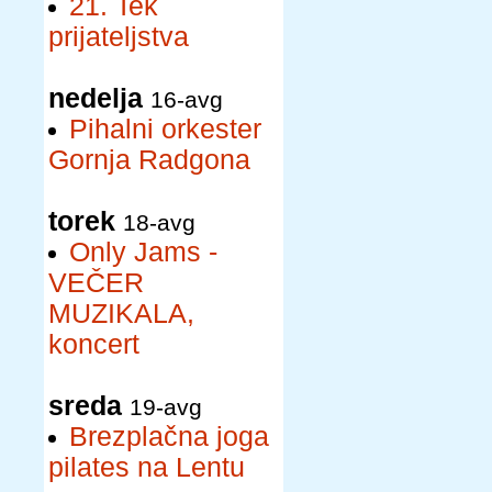
21. Tek
prijateljstva
nedelja
16-avg
Pihalni orkester
Gornja Radgona
torek
18-avg
Only Jams -
VEČER
MUZIKALA,
koncert
sreda
19-avg
Brezplačna joga
pilates na Lentu