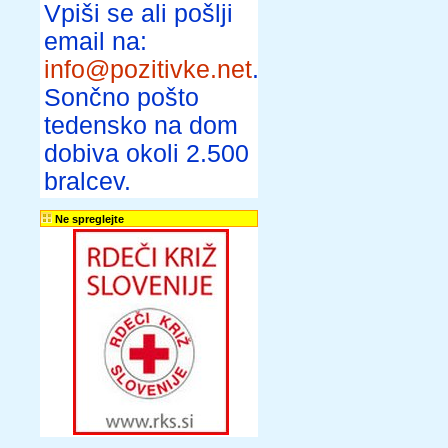
Vpiši se ali pošlji
email na:
info@pozitivke.net
.
Sončno pošto
tedensko na dom
dobiva okoli 2.500
bralcev.
Ne spreglejte