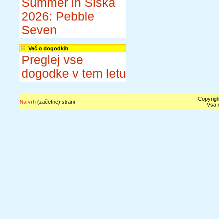
Summer in Šiška
2026: Pebble
Seven
Več o dogodkih
Preglej vse
dogodke v tem letu
Copyrigh
Na vrh
(začetne) strani
Vsa n