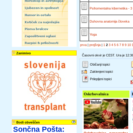
Psihomentalna kibernetika - 3 
Duhovna anatomija človeka
Yoga
prva
|
prejšnja
|
1
2
3
4
5
6
7
8
9
10
Zanimivo
Časovni okvir je CEST. Ura je 12:3
Običanji topici
Zaklenjeni topici
Prilepljeni topici
Oskrbovalnica
Bodi obveščen
Sončna Pošta: