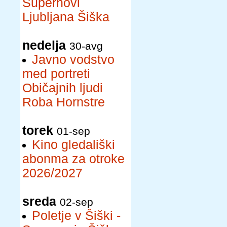
Supernovi
Ljubljana Šiška
nedelja
30-avg
Javno vodstvo
med portreti
Običajnih ljudi
Roba Hornstre
torek
01-sep
Kino gledališki
abonma za otroke
2026/2027
sreda
02-sep
Poletje v Šiški -