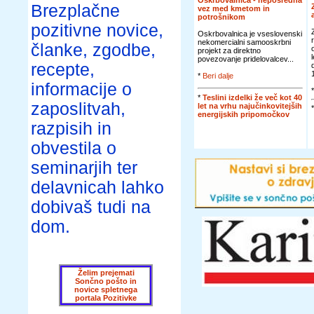
Oskrbovalnica - neposredna
Brezplačne
vez med kmetom in
potrošnikom
pozitivne novice,
Oskrbovalnica je vseslovenski
nekomercialni samooskrbni
članke, zgodbe,
projekt za direktno
povezovanje pridelovalcev...
recepte,
*
Beri dalje
informacije o
*
Teslini izdelki že več kot 40
zaposlitvah,
let na vrhu najučinkovitejših
energijskih pripomočkov
razpisih in
obvestila o
seminarjih ter
delavnicah lahko
dobivaš tudi na
dom.
Želim prejemati
Sončno pošto in
novice spletnega
portala Pozitivke