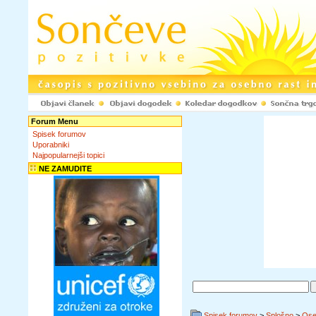
Forum Menu
Spisek forumov
Uporabniki
Najpopularnejši topici
NE ZAMUDITE
Spisek forumov
>
Splošno
>
Ose