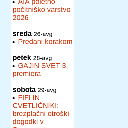
AIA poletno
počitniško varstvo
2026
sreda
26-avg
Predani korakom
petek
28-avg
GAJIN SVET 3,
premiera
sobota
29-avg
FIFI IN
CVETLIČNIKI:
brezplačni otroški
dogodki v