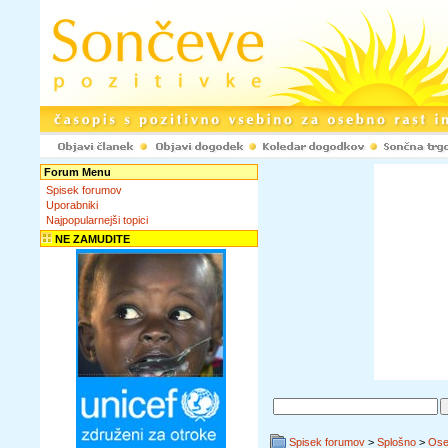
Forum Menu
Spisek forumov
Uporabniki
Najpopularnejši topici
NE ZAMUDITE
Spisek forumov
>
Splošno
>
Ose