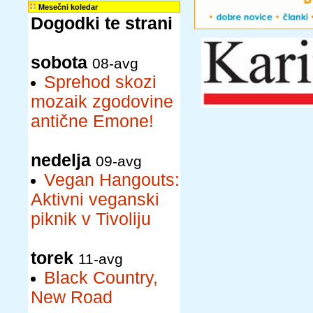
Mesečni koledar
Dogodki te strani
sobota
08-avg
Sprehod skozi
mozaik zgodovine
antične Emone!
nedelja
09-avg
Vegan Hangouts:
Aktivni veganski
piknik v Tivoliju
torek
11-avg
Black Country,
New Road