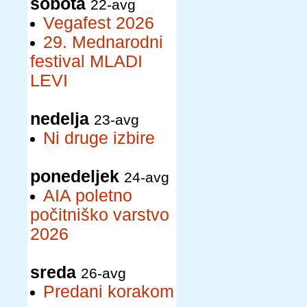
sobota
22-avg
Vegafest 2026
29. Mednarodni
festival MLADI
LEVI
nedelja
23-avg
Ni druge izbire
ponedeljek
24-avg
AIA poletno
počitniško varstvo
2026
sreda
26-avg
Predani korakom