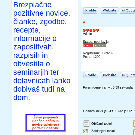
Brezplačne
pozitivne novice,
članke, zgodbe,
A
recepte,
Admin
informacije o
Status: neprijavljen
zaposlitvah,
razpisih in
Registriran: 05/26/02
Posts: 1290
obvestila o
seminarjih ter
delavnicah lahko
dobivaš tudi na
Forum generiran v : 5,39 sekundah
dom.
Časovni okvir je CEST. Ura je 06:1
Želim prejemati
Sončno pošto in
Običanji topici
novice spletnega
portala Pozitivke
Zaklenjeni topici