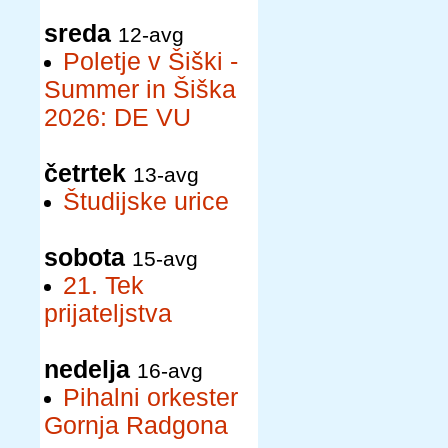
sreda
12-avg
Poletje v Šiški -
Summer in Šiška
2026: DE VU
četrtek
13-avg
Študijske urice
sobota
15-avg
21. Tek
prijateljstva
nedelja
16-avg
Pihalni orkester
Gornja Radgona