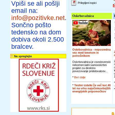
Vpiši se ali pošlji
Prilepljeni topici
email na:
Oskrbovalnica
info@pozitivke.net
.
Sončno pošto
tedensko na dom
dobiva okoli 2.500
bralcev.
Oskrbovalnica - neposredna
vez med kmetom in
potrošnikom
Ne spreglejte
Oskrbovalnica je vseslovenski
nekomercialni samooskrbni
projekt za direktno
povezovanje pridelovalcev...
*
Beri dalje
*
Teslini izdelki že več kot 40
let na vrhu najučinkovitejših
energijskih pripomočkov