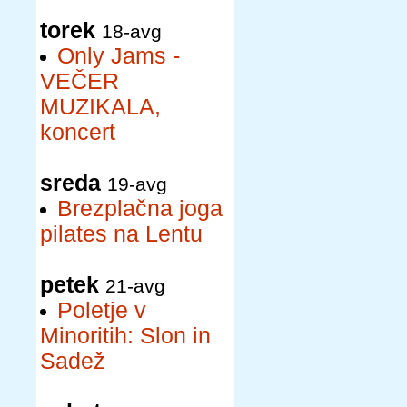
torek
18-avg
Only Jams -
VEČER
MUZIKALA,
koncert
sreda
19-avg
Brezplačna joga
pilates na Lentu
petek
21-avg
Poletje v
Minoritih: Slon in
Sadež