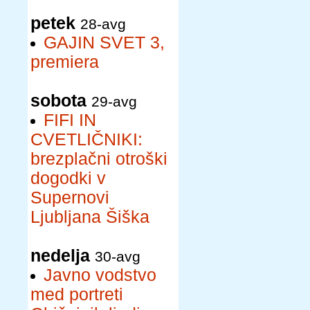
petek
28-avg
GAJIN SVET 3,
premiera
sobota
29-avg
FIFI IN
CVETLIČNIKI:
brezplačni otroški
dogodki v
Supernovi
Ljubljana Šiška
nedelja
30-avg
Javno vodstvo
med portreti