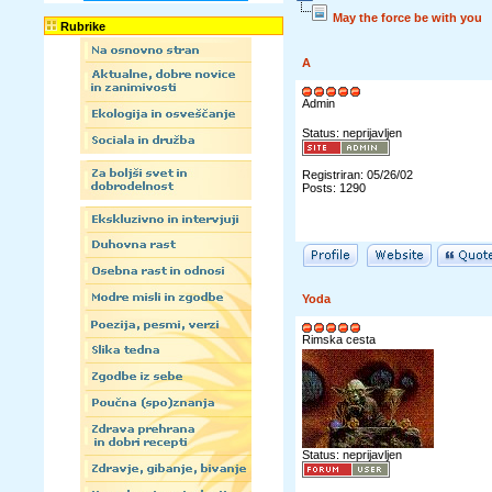
May the force be with you
Rubrike
A
Admin
Status: neprijavljen
Registriran: 05/26/02
Posts: 1290
Yoda
Rimska cesta
Status: neprijavljen