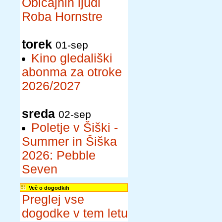
Običajnih ljudi
Roba Hornstre
torek
01-sep
Kino gledališki
abonma za otroke
2026/2027
sreda
02-sep
Poletje v Šiški -
Summer in Šiška
2026: Pebble
Seven
Več o dogodkih
Preglej vse
dogodke v tem letu