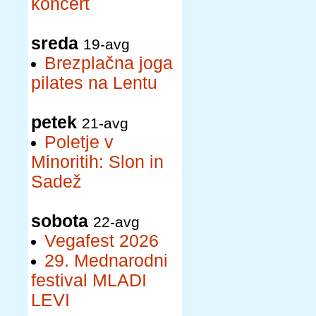
koncert
sreda
19-avg
Brezplačna joga
pilates na Lentu
petek
21-avg
Poletje v
Minoritih: Slon in
Sadež
sobota
22-avg
Vegafest 2026
29. Mednarodni
festival MLADI
LEVI