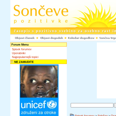
Forum Menu
Spisek forumov
Uporabniki
Najpopularnejši topici
NE ZAMUDITE
Spisek forumov
>
Splošno
>
Ose