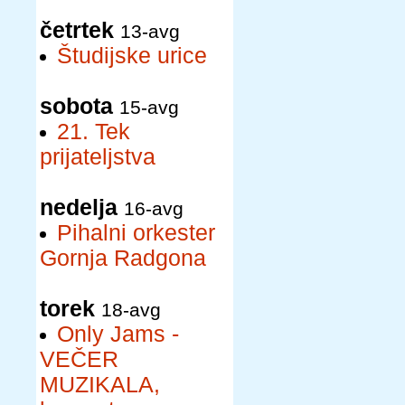
četrtek
13-avg
Študijske urice
sobota
15-avg
21. Tek
prijateljstva
nedelja
16-avg
Pihalni orkester
Gornja Radgona
torek
18-avg
Only Jams -
VEČER
MUZIKALA,