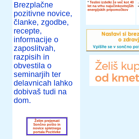
*
Teslini izdelki že več kot 40
Brezplačne
let na vrhu najučinkovitejših
energijskih pripomočkov
pozitivne novice,
članke, zgodbe,
recepte,
informacije o
zaposlitvah,
razpisih in
obvestila o
seminarjih ter
delavnicah lahko
dobivaš tudi na
dom.
Želim prejemati
Sončno pošto in
novice spletnega
portala Pozitivke