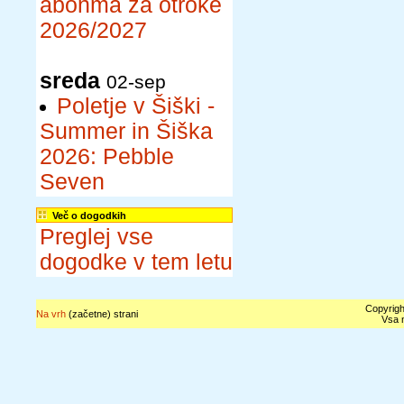
abonma za otroke
2026/2027
sreda
02-sep
Poletje v Šiški -
Summer in Šiška
2026: Pebble
Seven
Več o dogodkih
Preglej vse
dogodke v tem letu
Copyrigh
Na vrh
(začetne) strani
Vsa n