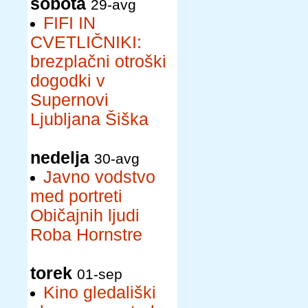
sobota
29-avg
FIFI IN
CVETLIČNIKI:
brezplačni otroški
dogodki v
Supernovi
Ljubljana Šiška
nedelja
30-avg
Javno vodstvo
med portreti
Običajnih ljudi
Roba Hornstre
torek
01-sep
Kino gledališki