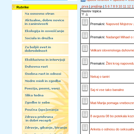
prva
|
prejšnja
|
5
6
7
8
9
10
11
12
1
Rubrike
Naslov topica
Premakni:
Napoved Mojstrov z
Premakni:
Nadangel Mihael o
Velikani slovenskega duhovneg
Premakni:
Žitni krog napovedu
Nekaj o tantri
Saj ni vse tako banalno
Mati Marija pomaga vnebovzet
8 avgusta 08 bo potekala kozm
Anketa o odnosu do seksualno