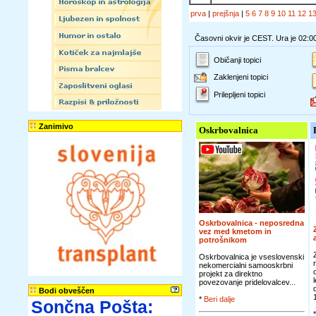
prva
|
prejšnja
|
5
6
7
8
9
10
11
12
1
Časovni okvir je CEST. Ura je 02:0
Običanji topici
Zaklenjeni topici
Prilepljeni topici
Zanimivo
Oskrbovalnica
Oskrbovalnica - neposredna
vez med kmetom in
potrošnikom
Oskrbovalnica je vseslovenski
nekomercialni samooskrbni
projekt za direktno
povezovanje pridelovalcev...
Bodi obveščen
*
Beri dalje
Sončna Pošta: