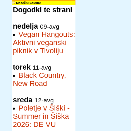
Mesečni koledar
Dogodki te strani
nedelja
09-avg
Vegan Hangouts:
Aktivni veganski
piknik v Tivoliju
torek
11-avg
Black Country,
New Road
sreda
12-avg
Poletje v Šiški -
Summer in Šiška
2026: DE VU