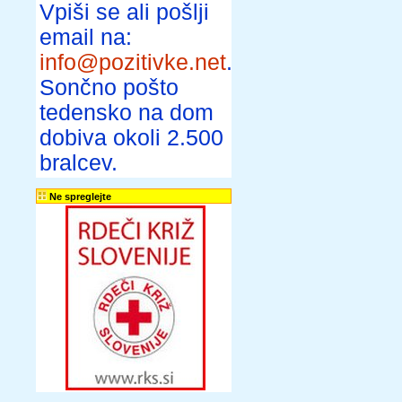
Vpiši se ali pošlji
email na:
info@pozitivke.net
.
Sončno pošto
tedensko na dom
dobiva okoli 2.500
bralcev.
Ne spreglejte