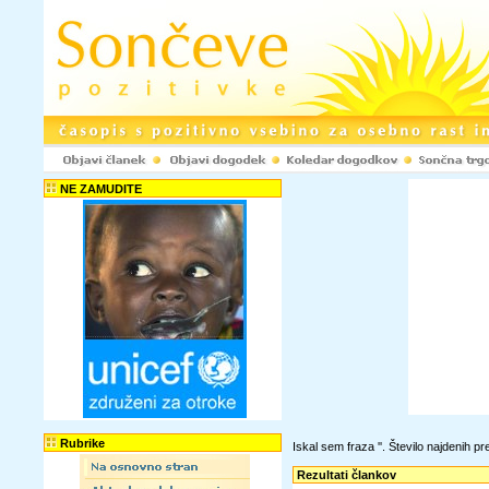
NE ZAMUDITE
Rubrike
Iskal sem fraza '
'. Število najdenih 
Rezultati člankov