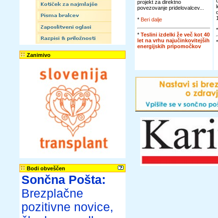
projekt za direktno
povezovanje pridelovalcev...
*
Beri dalje
*
Teslini izdelki že več kot 40
let na vrhu najučinkovitejših
energijskih pripomočkov
Zanimivo
Bodi obveščen
Sončna Pošta:
Brezplačne
pozitivne novice,