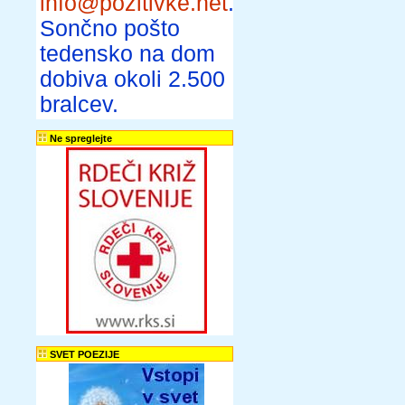
info@pozitivke.net
.
Sončno pošto
tedensko na dom
dobiva okoli 2.500
bralcev.
Ne spreglejte
SVET POEZIJE