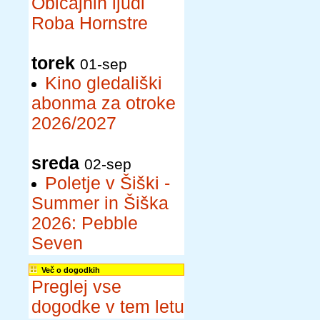
Običajnih ljudi
Roba Hornstre
torek
01-sep
Kino gledališki
abonma za otroke
2026/2027
sreda
02-sep
Poletje v Šiški -
Summer in Šiška
2026: Pebble
Seven
Več o dogodkih
Preglej vse
dogodke v tem letu