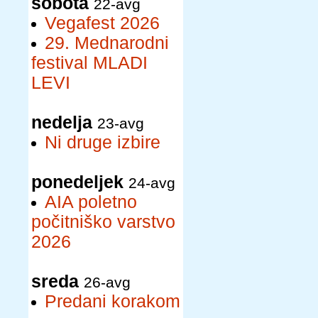
sobota
22-avg
Vegafest 2026
29. Mednarodni
festival MLADI
LEVI
nedelja
23-avg
Ni druge izbire
ponedeljek
24-avg
AIA poletno
počitniško varstvo
2026
sreda
26-avg
Predani korakom