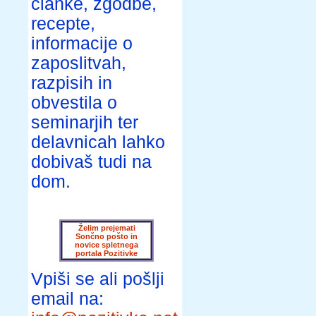
članke, zgodbe,
recepte,
informacije o
zaposlitvah,
razpisih in
obvestila o
seminarjih ter
delavnicah lahko
dobivaš tudi na
dom.
Želim prejemati
Sončno pošto in
novice spletnega
portala Pozitivke
Vpiši se ali pošlji
email na: