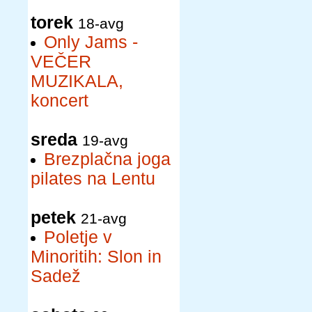
torek
18-avg
Only Jams -
VEČER
MUZIKALA,
koncert
sreda
19-avg
Brezplačna joga
pilates na Lentu
petek
21-avg
Poletje v
Minoritih: Slon in
Sadež