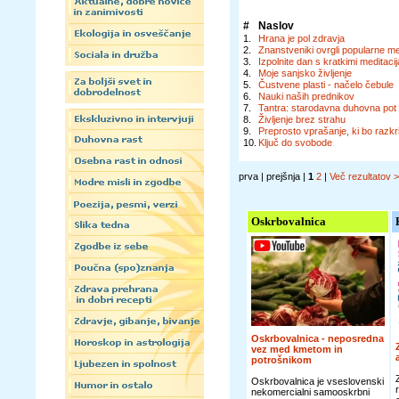
#
Naslov
1.
Hrana je pol zdravja
2.
Znanstveniki ovrgli popularne m
3.
Izpolnite dan s kratkimi meditaci
4.
Moje sanjsko življenje
5.
Čustvene plasti - načelo čebule
6.
Nauki naših prednikov
7.
Tantra: starodavna duhovna pot
8.
Življenje brez strahu
9.
Preprosto vprašanje, ki bo razk
10.
Ključ do svobode
prva | prejšnja |
1
2
|
Več rezultatov 
Oskrbovalnica
Oskrbovalnica - neposredna
vez med kmetom in
potrošnikom
Oskrbovalnica je vseslovenski
nekomercialni samooskrbni