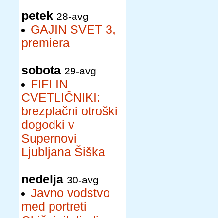
petek
28-avg
GAJIN SVET 3,
premiera
sobota
29-avg
FIFI IN
CVETLIČNIKI:
brezplačni otroški
dogodki v
Supernovi
Ljubljana Šiška
nedelja
30-avg
Javno vodstvo
med portreti