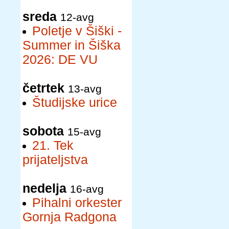
sreda
12-avg
Poletje v Šiški -
Summer in Šiška
2026: DE VU
četrtek
13-avg
Študijske urice
sobota
15-avg
21. Tek
prijateljstva
nedelja
16-avg
Pihalni orkester
Gornja Radgona