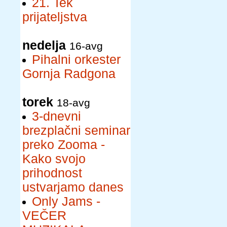
21. Tek
prijateljstva
nedelja
16-avg
Pihalni orkester
Gornja Radgona
torek
18-avg
3-dnevni
brezplačni seminar
preko Zooma -
Kako svojo
prihodnost
ustvarjamo danes
Only Jams -
VEČER