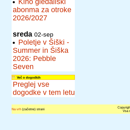
Kino gledališki
abonma za otroke
2026/2027
sreda
02-sep
Poletje v Šiški -
Summer in Šiška
2026: Pebble
Seven
Več o dogodkih
Preglej vse
dogodke v tem letu
Copyrigh
Na vrh
(začetne) strani
Vsa n