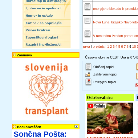
energijske blokade iz preteklost
Nova Luna, kitajsko Novo leto i
V tem tednu izreden porast en
prva
|
prejšnja
|
1
2
3
4
5
6
7
8
9
10
Zanimivo
Časovni okvir je CEST. Ura je 07:4
Običanji topici
Zaklenjeni topici
Prilepljeni topici
Oskrbovalnica
Bodi obveščen
Sončna Pošta: