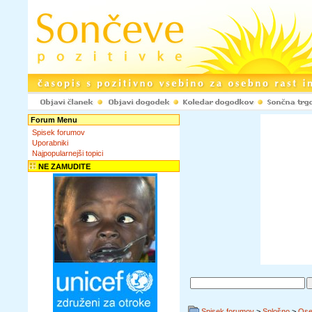
Forum Menu
Spisek forumov
Uporabniki
Najpopularnejši topici
NE ZAMUDITE
Spisek forumov
>
Splošno
>
Ose