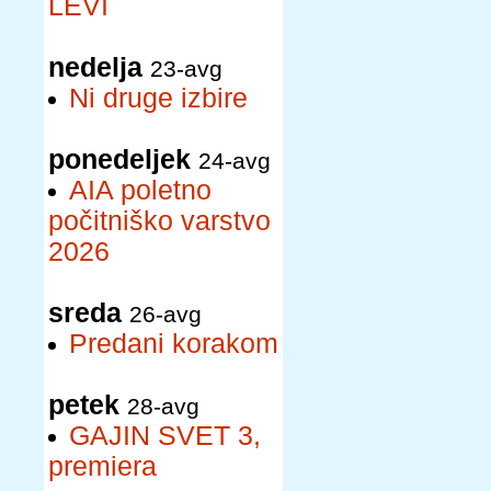
LEVI
nedelja
23-avg
Ni druge izbire
ponedeljek
24-avg
AIA poletno
počitniško varstvo
2026
sreda
26-avg
Predani korakom
petek
28-avg
GAJIN SVET 3,
premiera