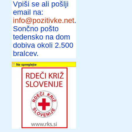
Vpiši se ali pošlji
email na:
info@pozitivke.net
.
Sončno pošto
tedensko na dom
dobiva okoli 2.500
bralcev.
Ne spreglejte