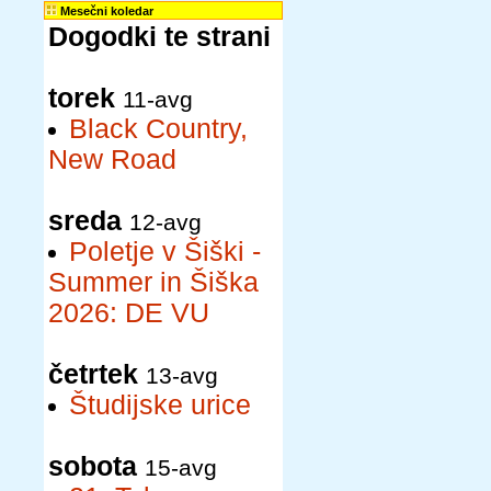
Mesečni koledar
Dogodki te strani
torek
11-avg
Black Country,
New Road
sreda
12-avg
Poletje v Šiški -
Summer in Šiška
2026: DE VU
četrtek
13-avg
Študijske urice
sobota
15-avg