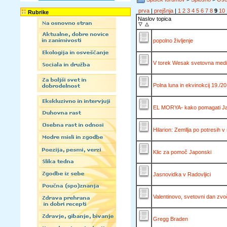
prva
|
prejšnja
|
1
2
3
4
5
6
7
8
9
10
Rubrike
Naslov topica
popolno življenje
V torek Wesak svetovna medit
Polna luna in ekvinokcij 19./20.
EL MORYA- kako pomagati J
Hilarion: Zemllja po potresih v 
Klic za pomoč Japonski
Jasnovidka v Radovljici
Valentinovo, svetovni dan zvo
Gregg Braden