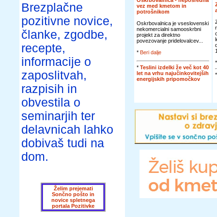
Oskrbovalnica - neposredna
Brezplačne
vez med kmetom in
potrošnikom
pozitivne novice,
Oskrbovalnica je vseslovenski
nekomercialni samooskrbni
članke, zgodbe,
projekt za direktno
povezovanje pridelovalcev...
recepte,
*
Beri dalje
informacije o
*
Teslini izdelki že več kot 40
zaposlitvah,
let na vrhu najučinkovitejših
energijskih pripomočkov
razpisih in
obvestila o
seminarjih ter
delavnicah lahko
dobivaš tudi na
dom.
Želim prejemati
Sončno pošto in
novice spletnega
portala Pozitivke