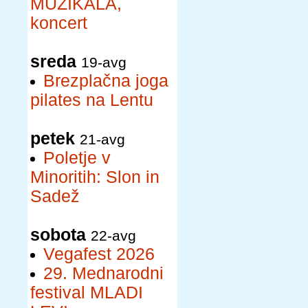
MUZIKALA,
koncert
sreda
19-avg
Brezplačna joga
pilates na Lentu
petek
21-avg
Poletje v
Minoritih: Slon in
Sadež
sobota
22-avg
Vegafest 2026
29. Mednarodni
festival MLADI