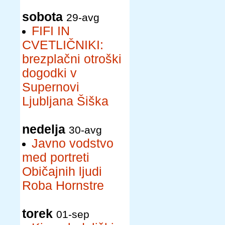
sobota
29-avg
FIFI IN
CVETLIČNIKI:
brezplačni otroški
dogodki v
Supernovi
Ljubljana Šiška
nedelja
30-avg
Javno vodstvo
med portreti
Običajnih ljudi
Roba Hornstre
torek
01-sep