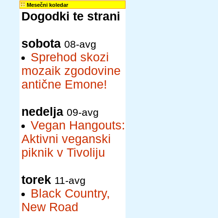
Mesečni koledar
Dogodki te strani
sobota
08-avg
Sprehod skozi
mozaik zgodovine
antične Emone!
nedelja
09-avg
Vegan Hangouts:
Aktivni veganski
piknik v Tivoliju
torek
11-avg
Black Country,
New Road