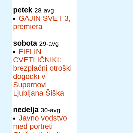
petek
28-avg
GAJIN SVET 3,
premiera
sobota
29-avg
FIFI IN
CVETLIČNIKI:
brezplačni otroški
dogodki v
Supernovi
Ljubljana Šiška
nedelja
30-avg
Javno vodstvo
med portreti