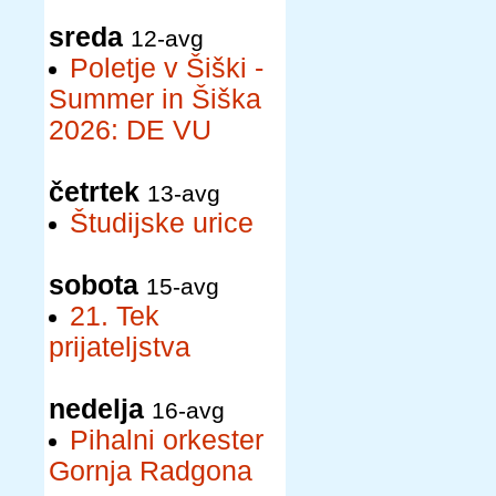
sreda
12-avg
Poletje v Šiški -
Summer in Šiška
2026: DE VU
četrtek
13-avg
Študijske urice
sobota
15-avg
21. Tek
prijateljstva
nedelja
16-avg
Pihalni orkester
Gornja Radgona