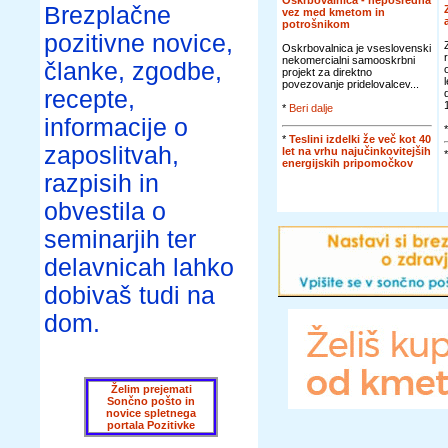
Oskrbovalnica - neposredna
Brezplačne
vez med kmetom in
potrošnikom
pozitivne novice,
Oskrbovalnica je vseslovenski
nekomercialni samooskrbni
članke, zgodbe,
projekt za direktno
povezovanje pridelovalcev...
recepte,
*
Beri dalje
informacije o
*
Teslini izdelki že več kot 40
zaposlitvah,
let na vrhu najučinkovitejših
energijskih pripomočkov
razpisih in
obvestila o
seminarjih ter
delavnicah lahko
dobivaš tudi na
dom.
Želim prejemati
Sončno pošto in
novice spletnega
portala Pozitivke