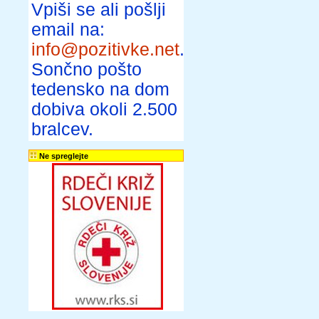
Vpiši se ali pošlji
email na:
info@pozitivke.net
.
Sončno pošto
tedensko na dom
dobiva okoli 2.500
bralcev.
Ne spreglejte