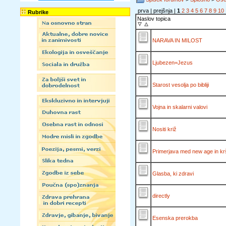
prva | prejšnja |
1
2
3
4
5
6
7
8
9
10
Rubrike
Naslov topica
NARAVA IN MILOST
Ljubezen=Jezus
Starost vesolja po bibliji
Vojna in skalarni valovi
Nositi križ
Primerjava med new age in k
Glasba, ki zdravi
directly
Esenska prerokba