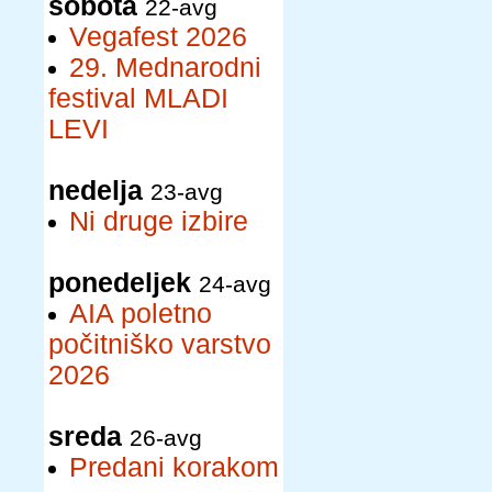
sobota
22-avg
Vegafest 2026
29. Mednarodni
festival MLADI
LEVI
nedelja
23-avg
Ni druge izbire
ponedeljek
24-avg
AIA poletno
počitniško varstvo
2026
sreda
26-avg
Predani korakom