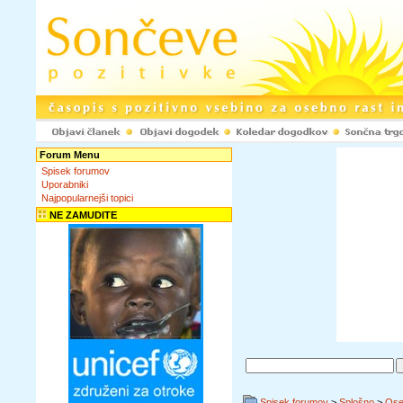
Forum Menu
Spisek forumov
Uporabniki
Najpopularnejši topici
NE ZAMUDITE
Spisek forumov
>
Splošno
>
Ose