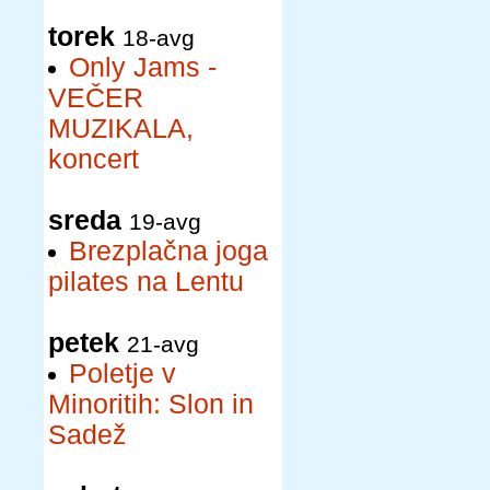
torek
18-avg
Only Jams -
VEČER
MUZIKALA,
koncert
sreda
19-avg
Brezplačna joga
pilates na Lentu
petek
21-avg
Poletje v
Minoritih: Slon in
Sadež