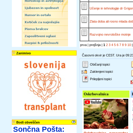
Učenje in tehnologije dr Grigor
Zlata doba ali rosno mlada do
Razvojno nevrološke motnje
prva | prejšnja |
1
2
3
4
5
6
7
8
9
10
Zanimivo
Časovni okvir je CEST. Ura je 09:2
Običanji topici
Zaklenjeni topici
Prilepljeni topici
Oskrbovalnica
Bodi obveščen
Sončna Pošta: