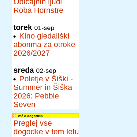
Običajnih ljudi
Roba Hornstre
torek
01-sep
Kino gledališki
abonma za otroke
2026/2027
sreda
02-sep
Poletje v Šiški -
Summer in Šiška
2026: Pebble
Seven
Več o dogodkih
Preglej vse
dogodke v tem letu