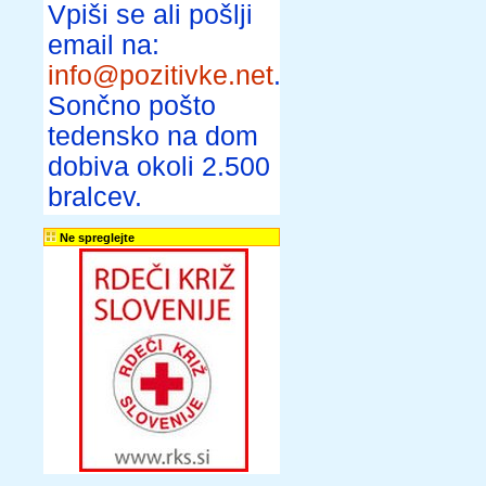
Vpiši se ali pošlji
email na:
info@pozitivke.net
.
Sončno pošto
tedensko na dom
dobiva okoli 2.500
bralcev.
Ne spreglejte