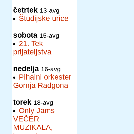
četrtek
13-avg
Študijske urice
sobota
15-avg
21. Tek
prijateljstva
nedelja
16-avg
Pihalni orkester
Gornja Radgona
torek
18-avg
Only Jams -
VEČER
MUZIKALA,