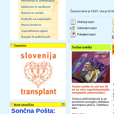
Časovni okvir je CEST. Ura je 02:5
Običanji topici
Zaklenjeni topici
Prilepljeni topici
Zanimivo
Teslini izdelki
Teslini izdelki že več kot 40
let na vrhu najučinkovitejših
energijskih pripomočkov
Teslova plošča/obesek je po
posebnem postopku obdelana
Bodi obveščen
aluminijasta plošča. Obdelava
tako...
Sončna Pošta: