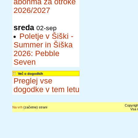
abonma za otroke
2026/2027
sreda
02-sep
Poletje v Šiški -
Summer in Šiška
2026: Pebble
Seven
Več o dogodkih
Preglej vse
dogodke v tem letu
Copyrigh
Na vrh
(začetne) strani
Vsa n