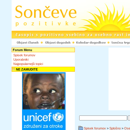
Forum Menu
Spisek forumov
Uporabniki
Najpopularnejši topici
NE ZAMUDITE
Spisek forumov
>
Splošno
>
Ose