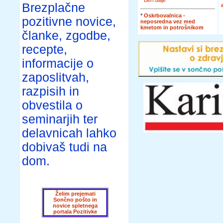
*
Beri dalje
Brezplačne
*
Oskrbovalnica -
pozitivne novice,
neposredna vez med
kmetom in potrošnikom
članke, zgodbe,
recepte,
informacije o
zaposlitvah,
razpisih in
obvestila o
seminarjih ter
delavnicah lahko
dobivaš tudi na
dom.
Želim prejemati
Sončno pošto in
novice spletnega
portala Pozitivke