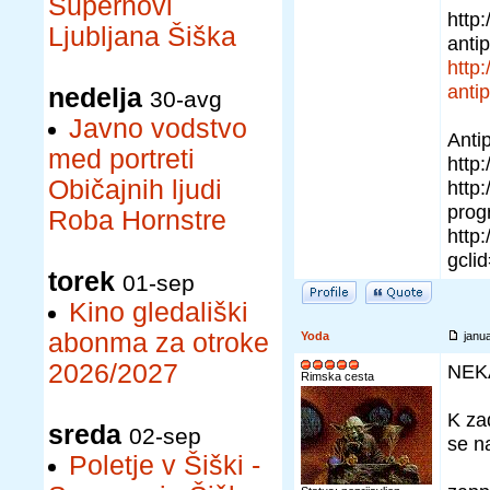
Supernovi
http
Ljubljana Šiška
anti
http
anti
nedelja
30-avg
Javno vodstvo
Anti
med portreti
http
Običajnih ljudi
http:
prog
Roba Hornstre
http
gcl
torek
01-sep
Kino gledališki
abonma za otroke
Yoda
janu
2026/2027
NEK
Rimska cesta
K za
sreda
02-sep
se n
Poletje v Šiški -