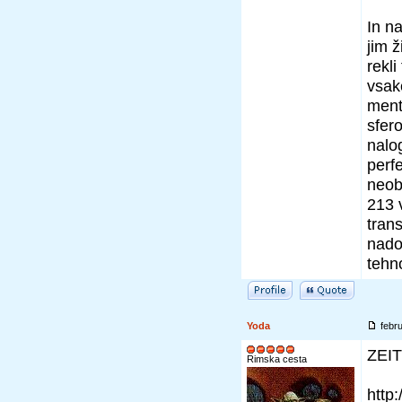
In n
jim ž
rekli
vsak
ment
sfer
nalo
perf
neobv
213 v
tran
nado
tehno
Yoda
febr
ZEI
Rimska cesta
http