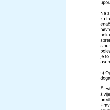
upora
Na z
za t
enač
nevr
neka
spre
sind
bole
je to
oseb
c) Op
doga
Štev
življ
predl
Prav