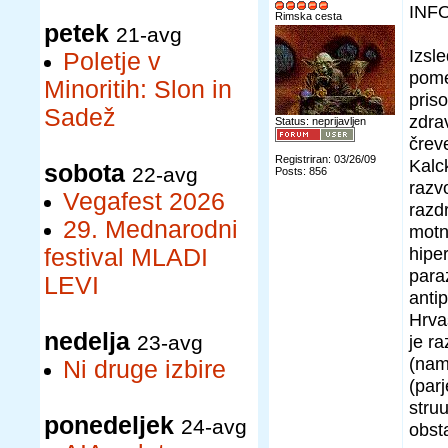
INF
Rimska cesta
petek
21-avg
Izsl
Poletje v
pomen
Minoritih: Slon in
pris
Sadež
zdra
Status: neprijavljen
čreve
Registriran: 03/26/09
Kalc
sobota
22-avg
Posts: 856
razv
Vegafest 2026
razdr
29. Mednarodni
motn
hiper
festival MLADI
para
LEVI
anti
Hrva
nedelja
23-avg
je ra
(nam
Ni druge izbire
(parj
struu
ponedeljek
24-avg
obst