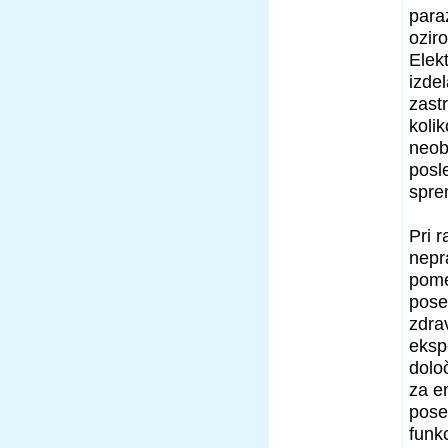
paraz
ozir
Elek
izdel
zast
kolik
neob
posl
sprem
Pri 
nepr
pome
pose
zdrav
eksp
dolo
za en
pose
funk