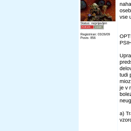
naha
oseb
vse 
Status: neprijavljen
Registriran: 03/26/09
OPT
Posts: 856
PSI
Upra
pred
delo
tudi
mioz
je v 
bole
neug
a) T
vzor