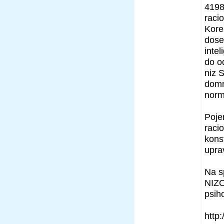
4198
raci
Korek
dosež
inte
do od
niz 
domn
norm
Poje
racio
konst
upra
Na s
NIZO
psiho
http