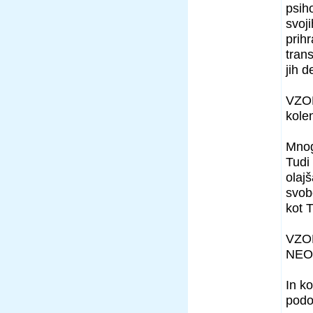
psih
svoji
prih
trans
jih 
VZOR
kole
Mnog
Tudi
olaj
svobo
kot T
VZO
NEO
In k
podob