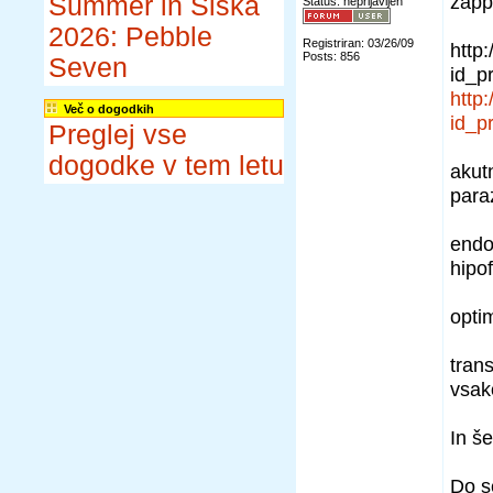
zapp
Summer in Šiška
Status: neprijavljen
2026: Pebble
Registriran: 03/26/09
http
Posts: 856
Seven
id_p
http
Več o dogodkih
id_p
Preglej vse
dogodke v tem letu
akut
para
endo
hipof
opti
tran
vsak
In š
Do s