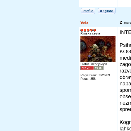
Yoda
mare
INT
Rimska cesta
Psiho
KOGN
medi
zago
Status: neprijavljen
razvo
Registriran: 03/26/09
obra
Posts: 856
napa
spom
obse
nezm
spre
Kogni
lahk