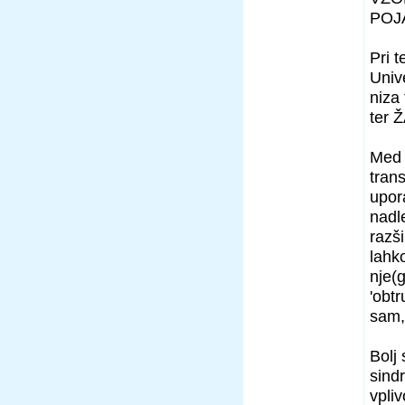
POJ
Pri 
Unive
niza
ter 
Med 
tran
upor
nadl
razš
lahk
nje(g
'obtr
sam, 
Bolj
sind
vpli