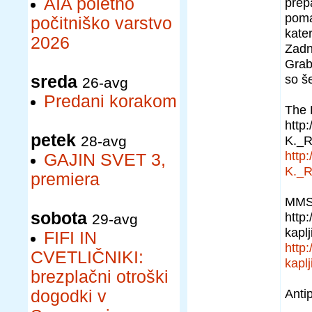
AIA poletno
prep
poma
počitniško varstvo
kater
2026
Zadn
Grabo
so še
sreda
26-avg
Predani korakom
The 
http
petek
28-avg
K._R
http
GAJIN SVET 3,
K._R
premiera
MMS 
sobota
http
29-avg
kaplj
FIFI IN
http
CVETLIČNIKI:
kaplj
brezplačni otroški
Anti
dogodki v