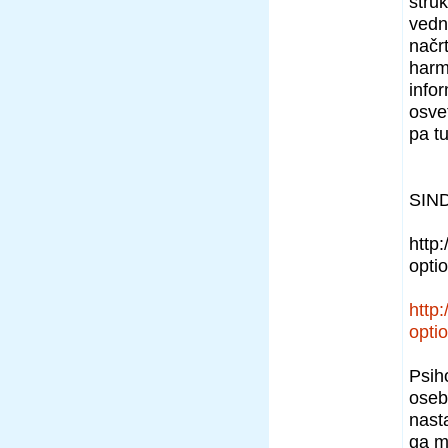
struk
vedn
načr
harm
info
osve
pa t
SIN
http
opti
http
opti
Psih
oseb
nast
ga m