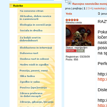
Razvojno nevrološke motn
Rubrike
prva | prejšnja |
1
2
3
4
|
naslednja
|
Yoda
janua
RAZ
Rimska cesta
Poka
loče
nasl
poso
Status: neprijavljen
na s
Registriran: 03/26/09
Posts: 856
Perf
http
http
Disle
http
http