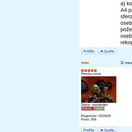
a) k
A4 pa
sfer
oseb
pože
oseb
reko
Yoda
mare
Rimska cesta
Status: neprijavljen
Registriran: 03/26/09
Posts: 856