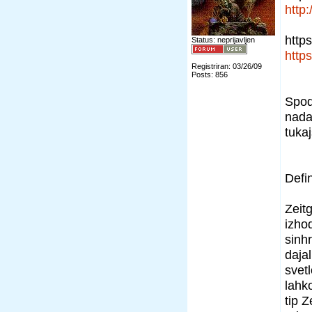
http
https
Status: neprijavljen
https
Registriran: 03/26/09
Posts: 856
Spod
nada
tuka
Defin
Zeitg
izho
sinh
daja
svetl
lahko
tip Z