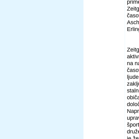
prim
Zeit
časo
Ascho
Erli
Zeit
akti
na n
časo
ljude
zakl
stal
običa
določ
Napr
upra
špor
druže
je ž