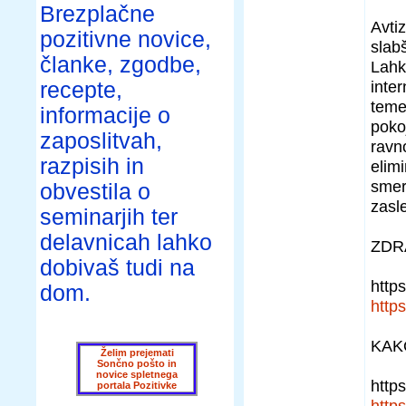
Brezplačne
Avti
pozitivne novice,
slabš
članke, zgodbe,
Lahk
inte
recepte,
temel
informacije o
poko
zaposlitvah,
ravn
razpisih in
elim
smer
obvestila o
zasl
seminarjih ter
delavnicah lahko
ZDRA
dobivaš tudi na
http
dom.
http
KAK
Želim prejemati
Sončno pošto in
novice spletnega
http
portala Pozitivke
http