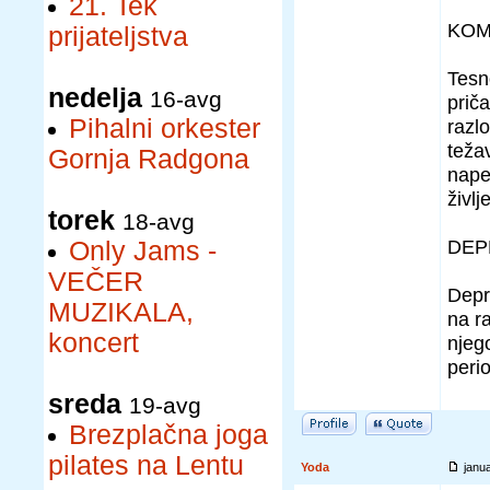
21. Tek
KOM
prijateljstva
Tesn
nedelja
16-avg
prič
Pihalni orkester
razlo
teža
Gornja Radgona
nape
življ
torek
18-avg
DEPR
Only Jams -
VEČER
Depre
MUZIKALA,
na ra
koncert
njeg
peri
sreda
19-avg
Brezplačna joga
pilates na Lentu
Yoda
janu