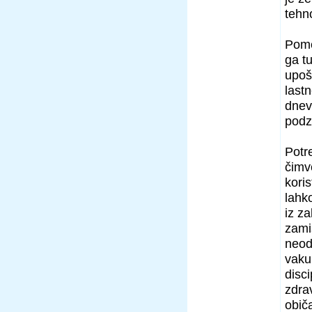
tehno
Pome
ga t
upošt
last
dneva
podz
Potre
čimv
kori
lahk
iz z
zami
neod
vakum
disc
zdra
obič