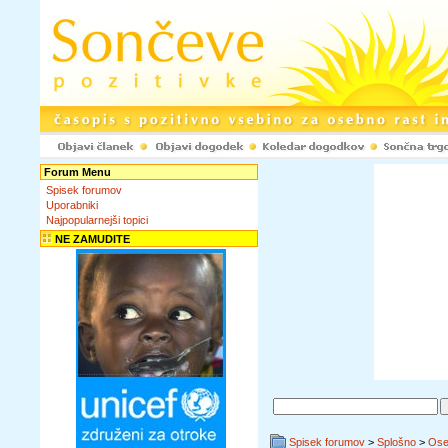
Forum Menu
Spisek forumov
Uporabniki
Najpopularnejši topici
NE ZAMUDITE
Spisek forumov
>
Splošno
>
Ose