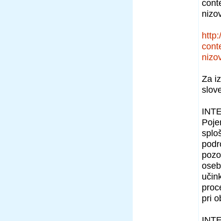
cont
nizov
http
cont
nizov
Za i
slov
INTE
Poje
splo
podr
pozo
oseb
učin
proc
pri 
INT