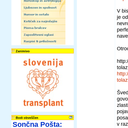
V bi
je o
nevro
perf
nave
Otro
Zanimivo
http
tolaz
http
tolaz
Šved
govo
zlast
pojav
posa
Bodi obveščen
Sončna Pošta:
v raz