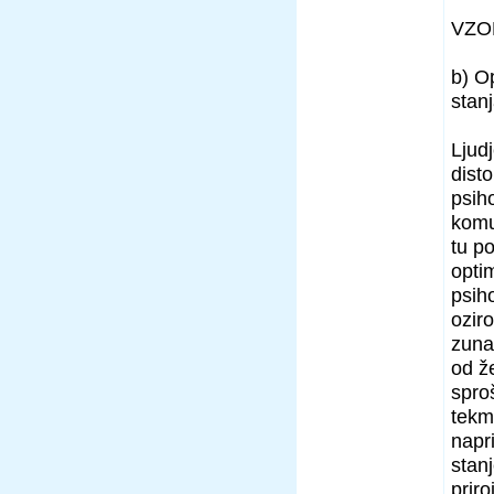
VZOR
b) O
stan
Ljud
disto
psih
komun
tu p
opti
psih
ozir
zunan
od ž
spro
tekm
napr
stan
prir