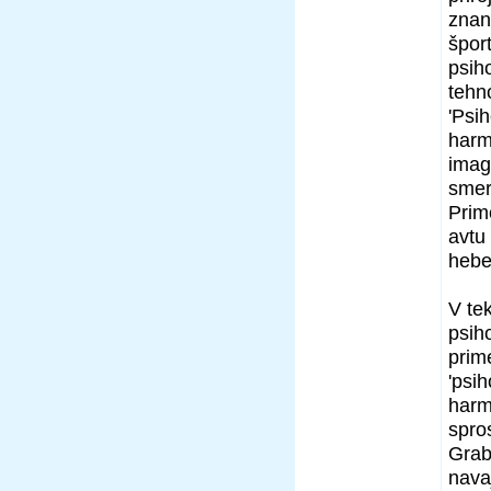
znan
šport
psiho
tehn
'Psi
harm
imagi
smeri
Prim
avtu
hebel
V te
psih
prim
'psi
harm
spros
Grab
navaj