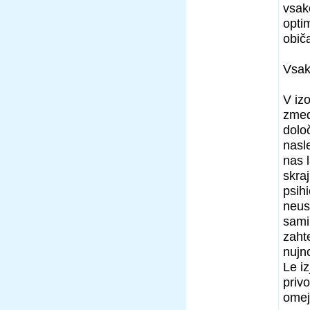
vsak
opti
običa
Vsak
V izo
zmedi
dolo
nasl
nas l
skra
psihi
neus
sami
zahte
nujn
Le i
privo
omej