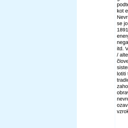
podt
kot 
Nevr
se j
1891
energ
negat
itd. 
/ alt
člov
siste
lotit
trad
zaho
obra
nevro
ozav
vzro