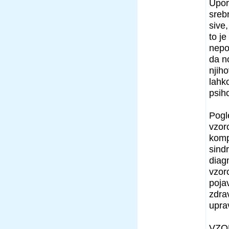
Upor
sreb
sive,
to je
nepo
da n
njih
lahk
psih
Pogl
vzor
komp
sind
diagn
vzor
poja
zdra
upra
VZO