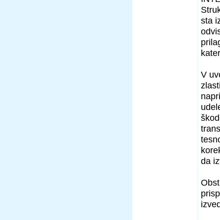
Struk
sta i
odvi
prila
kate
V uv
zlas
napr
udele
škod
trans
tesno
kore
da i
Obsta
pris
izve