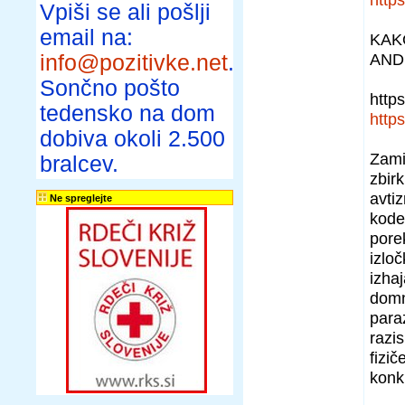
Vpiši se ali pošlji
email na:
KAK
AND
info@pozitivke.net
.
Sončno pošto
http
tedensko na dom
http
dobiva okoli 2.500
Zami
bralcev.
zbirk
avtiz
Ne spreglejte
kode
pore
izlo
izhaj
domn
para
razi
fizi
konk