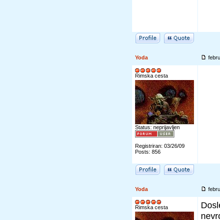
Yoda
febr
Rimska cesta
Status: neprijavljen
Registriran: 03/26/09
Posts: 856
Yoda
febr
Dosl
Rimska cesta
nevr