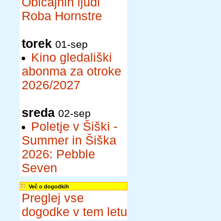
Običajnih ljudi
Roba Hornstre
torek
01-sep
Kino gledališki
abonma za otroke
2026/2027
sreda
02-sep
Poletje v Šiški -
Summer in Šiška
2026: Pebble
Seven
Več o dogodkih
Preglej vse
dogodke v tem letu