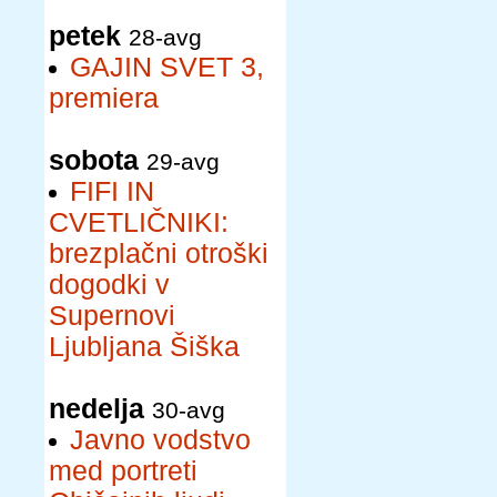
petek
28-avg
GAJIN SVET 3,
premiera
sobota
29-avg
FIFI IN
CVETLIČNIKI:
brezplačni otroški
dogodki v
Supernovi
Ljubljana Šiška
nedelja
30-avg
Javno vodstvo
med portreti