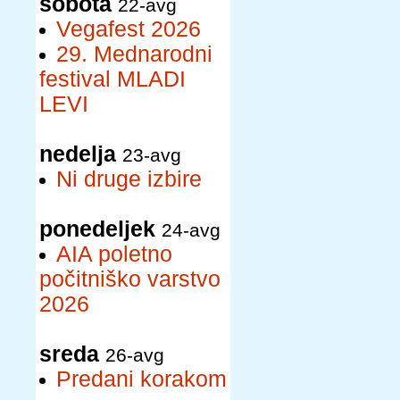
sobota
22-avg
Vegafest 2026
29. Mednarodni
festival MLADI
LEVI
nedelja
23-avg
Ni druge izbire
ponedeljek
24-avg
AIA poletno
počitniško varstvo
2026
sreda
26-avg
Predani korakom