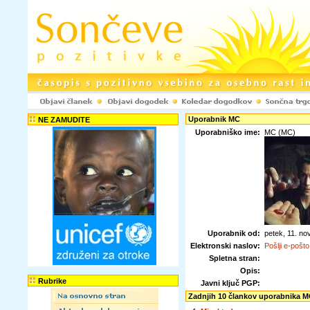
Uporabnik MC
NE ZAMUDITE
Uporabniško ime:
MC (MC)
Uporabnik od:
petek, 11. n
Elektronski naslov:
Pošlji e-pošto
Spletna stran:
Opis:
Rubrike
Javni ključ PGP:
Zadnjih 10 člankov uporabnika 