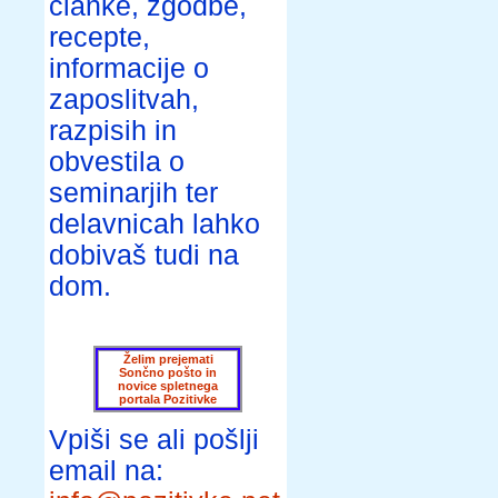
članke, zgodbe,
recepte,
informacije o
zaposlitvah,
razpisih in
obvestila o
seminarjih ter
delavnicah lahko
dobivaš tudi na
dom.
Želim prejemati
Sončno pošto in
novice spletnega
portala Pozitivke
Vpiši se ali pošlji
email na: