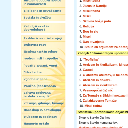
1.
Misel tedna
2.
Jezus iz Narnije
3.
Misel tedna
4.
Misel
5.
Skrivna božja pota
6.
Religija
7.
Bog in zlo
8.
Misel
9.
Dan stvarjenja
10.
Sto in en argument za obsto
Zadnjih 10 komentarjev uporabn
1.
"Teofizika"
2.
Ateizem in klerikalizem, ki rast
3.
Caute!
4.
O ateizmu ateistov, ki ne obst
5.
Ateizem in dokazi...
6.
Ateizem in klerikalizem
7.
Vsemogočni (iz) nič
8.
Za Tomaže s šibkimi možgani
9.
Za lahkoverne Tomaže
10.
Misel tedna
Statistika uporabnikovih objav M
Skupno število člankov:
Skupno število komentarjev:
Najdi vse objave uporabnika MC