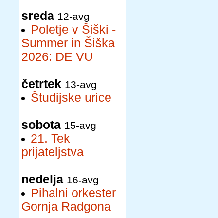
sreda
12-avg
Poletje v Šiški -
Summer in Šiška
2026: DE VU
četrtek
13-avg
Študijske urice
sobota
15-avg
21. Tek
prijateljstva
nedelja
16-avg
Pihalni orkester
Gornja Radgona