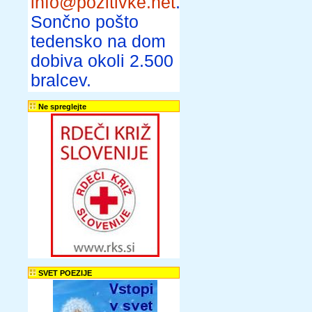
info@pozitivke.net
.
Sončno pošto
tedensko na dom
dobiva okoli 2.500
bralcev.
Ne spreglejte
SVET POEZIJE