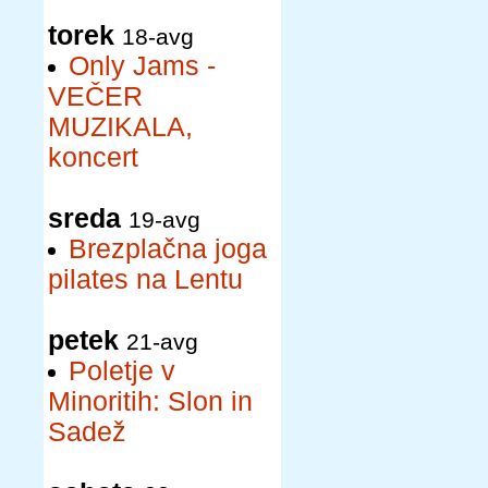
torek
18-avg
Only Jams -
VEČER
MUZIKALA,
koncert
sreda
19-avg
Brezplačna joga
pilates na Lentu
petek
21-avg
Poletje v
Minoritih: Slon in
Sadež