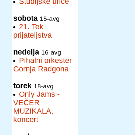
Študijske urice
sobota
15-avg
21. Tek
prijateljstva
nedelja
16-avg
Pihalni orkester
Gornja Radgona
torek
18-avg
Only Jams -
VEČER
MUZIKALA,
koncert