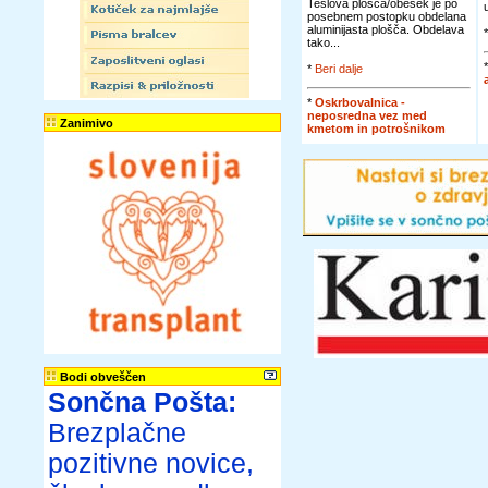
Teslova plošča/obesek je po
posebnem postopku obdelana
aluminijasta plošča. Obdelava
tako...
*
Beri dalje
*
Oskrbovalnica -
neposredna vez med
Zanimivo
kmetom in potrošnikom
Bodi obveščen
Sončna Pošta:
Brezplačne
pozitivne novice,