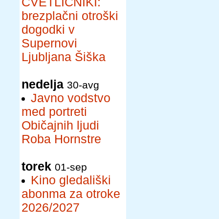
CVETLIČNIKI:
brezplačni otroški
dogodki v
Supernovi
Ljubljana Šiška
nedelja
30-avg
Javno vodstvo
med portreti
Običajnih ljudi
Roba Hornstre
torek
01-sep
Kino gledališki
abonma za otroke
2026/2027