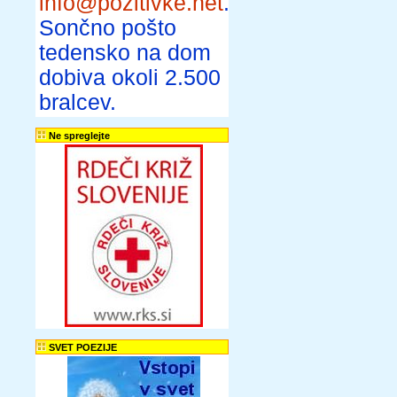
info@pozitivke.net
.
Sončno pošto
tedensko na dom
dobiva okoli 2.500
bralcev.
Ne spreglejte
SVET POEZIJE