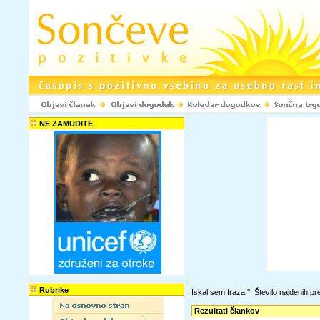
NE ZAMUDITE
Rubrike
Iskal sem fraza '
'. Število najdenih 
Rezultati člankov