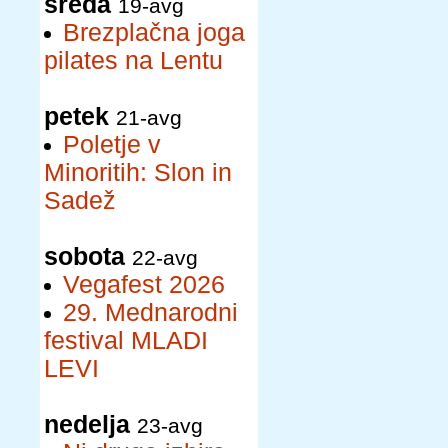
sreda
19-avg
Brezplačna joga
pilates na Lentu
petek
21-avg
Poletje v
Minoritih: Slon in
Sadež
sobota
22-avg
Vegafest 2026
29. Mednarodni
festival MLADI
LEVI
nedelja
23-avg