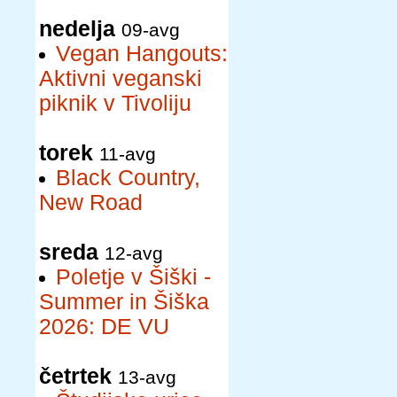
nedelja
09-avg
Vegan Hangouts:
Aktivni veganski
piknik v Tivoliju
torek
11-avg
Black Country,
New Road
sreda
12-avg
Poletje v Šiški -
Summer in Šiška
2026: DE VU
četrtek
13-avg