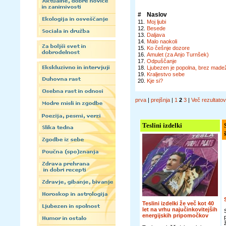
#
Naslov
11.
Moj ljubi
12.
Besede
13.
Daljava
14.
Malo naokoli
15.
Ko češnje dozore
16.
Amulet (za Anjo Turnšek)
17.
Odpuščanje
18.
Ljubezen je popolna, brez made
19.
Kraljestvo sebe
20.
Kje si?
prva
|
prejšnja
|
1
2
3
|
Več rezultato
Teslini izdelki
Teslini izdelki že več kot 40
let na vrhu najučinkovitejših
energijskih pripomočkov