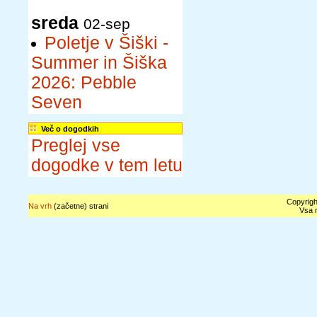
sreda
02-sep
Poletje v Šiški -
Summer in Šiška
2026: Pebble
Seven
Več o dogodkih
Preglej vse
dogodke v tem letu
Copyrigh
Na vrh
(začetne) strani
Vsa n