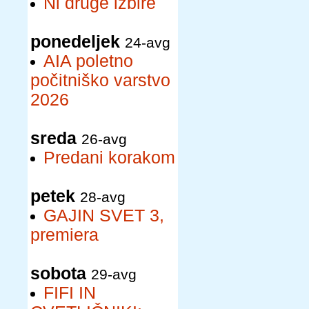
Ni druge izbire
ponedeljek
24-avg
AIA poletno
počitniško varstvo
2026
sreda
26-avg
Predani korakom
petek
28-avg
GAJIN SVET 3,
premiera
sobota
29-avg
FIFI IN