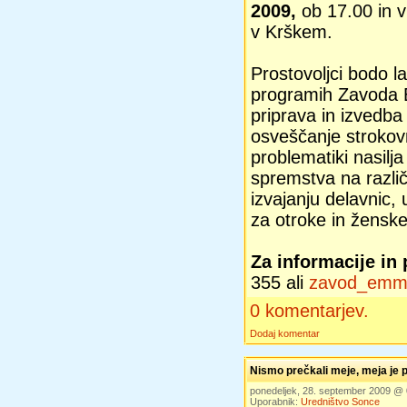
2009,
ob 17.00 in v
v Krškem.
Prostovoljci bodo l
programih Zavoda 
priprava in izvedba
osveščanje strokovn
problematiki nasilj
spremstva na različ
izvajanju delavnic,
za otroke in ženske 
Za informacije in 
355 ali
zavod_emm
0 komentarjev.
Dodaj komentar
Nismo prečkali meje, meja je 
ponedeljek, 28. september 2009 @
Uporabnik:
Uredništvo Sonce