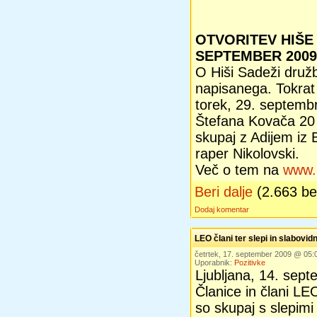
OTVORITEV HIŠE 
SEPTEMBER 2009
O Hiši Sadeži družb
napisanega. Tokrat 
torek, 29. septembr
Štefana Kovača 20 v
skupaj z Adijem iz 
raper Nikolovski.
Več o tem na
www.p
Beri dalje
(2.663 b
Dodaj komentar
LEO člani ter slepi in slabovid
četrtek, 17. september 2009 @ 05
Uporabnik:
Pozitivke
Ljubljana, 14. sep
Članice in člani LEO
so skupaj s slepimi