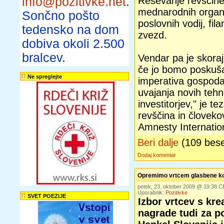
info@pozitivke.net
.
Reševanje revščine
mednarodnih organiza
Sončno pošto
poslovnih vodij, fil
tedensko na dom
zvezd.
dobiva okoli 2.500
bralcev.
Vendar pa je skora
če jo bomo poskuša
Ne spreglejte
imperativa gospodar
uvajanja novih tehno
investitorjev," je t
revščina in človek
Amnesty Internatio
Beri dalje
(109 bes
Dodaj komentar
Opremimo vrtcem glasbene ko
petek, 23. oktober 2009 @ 19:38 
Uporabnik:
Pozitivke
SVET POEZIJE
Izbor vrtcev s kr
nagrade tudi za 