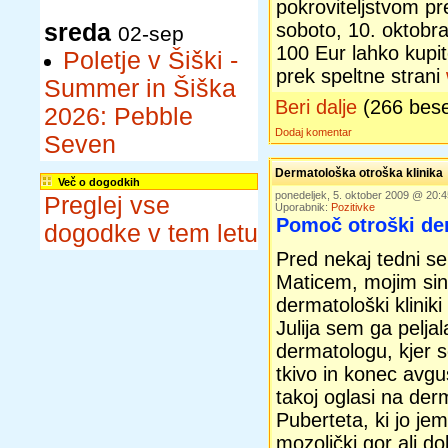
pokroviteljstvom p
sreda
soboto, 10. oktobra
02-sep
100 Eur lahko kupite
Poletje v Šiški -
prek speltne strani
Summer in Šiška
Beri dalje
(266 bes
2026: Pebble
Dodaj komentar
Seven
Dermatološka otroška klinika
Več o dogodkih
ponedeljek, 5. oktober 2009 @ 20
Preglej vse
Uporabnik:
Pozitivke
Pomoč otroški der
dogodke v tem letu
Pred nekaj tedni se
Maticem, mojim si
dermatološki kliniki 
Julija sem ga pelja
dermatologu, kjer 
tkivo in konec avgu
takoj oglasi na derma
Puberteta, ki jo j
mozoljčki gor ali do