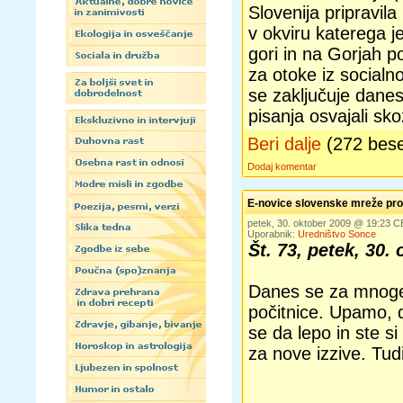
Slovenija pripravila
v okviru katerega 
gori in na Gorjah p
za otoke iz socialn
se zaključuje danes
pisanja osvajali sko
Beri dalje
(272 bes
Dodaj komentar
E-novice slovenske mreže pros
petek, 30. oktober 2009 @ 19:23 
Uporabnik:
Uredništvo Sonce
Št. 73, petek, 30.
Danes se za mnoge
počitnice. Upamo, da
se da lepo in ste si
za nove izzive. Tud