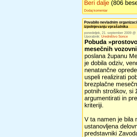
Beri dalje
(806 bes
Dodaj komentar
Povabilo nevladnim organizaci
izpolnjevanju vprašalnika
ponedeljek, 21. september 2009 @
Uporabnik:
Uredništvo Sonce
Pobuda »prostovol
mesečnih vozovn
poslana županu Mes
je dobila odziv, ve
nenatančne opredeli
uspeli realizirati p
brezplačne mesečne
potnih stroškov, si
argumentirati in pre
kriteriji.
V ta namen je bil
ustanovljena delovn
predstavniki Zav