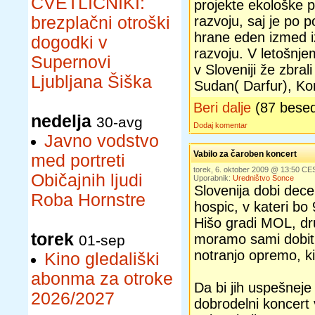
CVETLIČNIKI:
projekte ekološke p
brezplačni otroški
razvoju, saj je po 
hrane eden izmed i
dogodki v
razvoju. V letošnj
Supernovi
v Sloveniji že zbra
Ljubljana Šiška
Sudan( Darfur), Ko
Beri dalje
(87 bese
nedelja
30-avg
Dodaj komentar
Javno vodstvo
Vabilo za čaroben koncert
med portreti
torek, 6. oktober 2009 @ 13:50 CE
Običajnih ljudi
Uporabnik:
Uredništvo Sonce
Slovenija dobi dec
Roba Hornstre
hospic, v kateri bo
Hišo gradi MOL, dr
torek
moramo sami dobiti
01-sep
notranjo opremo, k
Kino gledališki
abonma za otroke
Da bi jih uspešneje 
2026/2027
dobrodelni koncert 