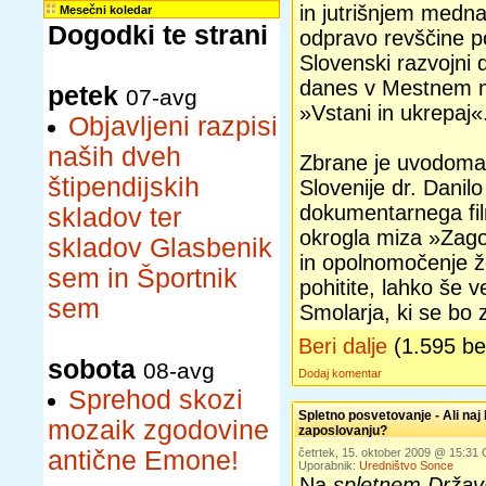
in jutrišnjem med
Mesečni koledar
Dogodki te strani
odpravo revščine po
Slovenski razvojni d
danes v Mestnem m
petek
07-avg
»Vstani in ukrepaj«
Objavljeni razpisi
naših dveh
Zbrane je uvodoma 
štipendijskih
Slovenije dr. Danilo
dokumentarnega fil
skladov ter
okrogla miza »Zago
skladov Glasbenik
in opolnomočenje ž
sem in Športnik
pohitite, lahko še 
sem
Smolarja, ki se bo z
Beri dalje
(1.595 b
sobota
08-avg
Dodaj komentar
Sprehod skozi
Spletno posvetovanje - Ali naj 
mozaik zgodovine
zaposlovanju?
antične Emone!
četrtek, 15. oktober 2009 @ 15:31
Uporabnik:
Uredništvo Sonce
Na
spletnem Držav