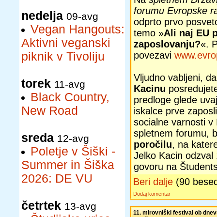
forumu Evropske r
nedelja
09-avg
odprto prvo posvet
Vegan Hangouts:
temo »
Ali naj EU 
Aktivni veganski
zaposlovanju?
«. 
piknik v Tivoliju
povezavi
www.evrop
Vljudno vabljeni, 
torek
11-avg
Kacinu
posredujete
Black Country,
predloge glede uvaj
New Road
iskalce prve zaposli
socialne varnosti v 
spletnem forumu, 
sreda
12-avg
poročilu
, na kater
Poletje v Šiški -
Jelko Kacin odzval
Summer in Šiška
govoru na Študentsk
2026: DE VU
Beri dalje
(90 bese
Dodaj komentar
četrtek
13-avg
11. mirovniški festival ob dnevu