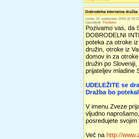
Dobrodelna internetna dražba
sreda, 16. september 2009 @ 20:
Uporabnik:
Pozitivke
Pozivamo vas, da S
DOBRODELNI INTE
poteka za otroke iz
družin, otroke iz Va
domov in za otroke 
družin po Sloveniji
prijateljev mladine 
UDELEŽITE se dr
Dražba bo poteka
V imenu Zveze prija
vljudno naprošamo,
posredujete svojim 
Več na
http://www