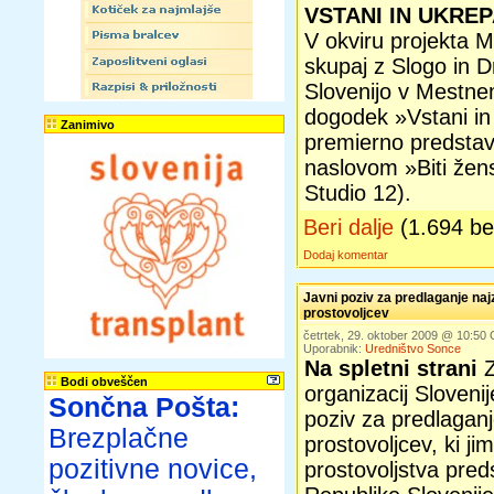
VSTANI IN UKRE
V okviru projekta M
skupaj z Slogo in 
Slovenijo v Mestnem
dogodek »Vstani in 
Zanimivo
premierno predstav
naslovom »Biti žen
Studio 12).
Beri dalje
(1.694 b
Dodaj komentar
Javni poziv za predlaganje naj
prostovoljcev
četrtek, 29. oktober 2009 @ 10:50
Uporabnik:
Uredništvo Sonce
Na spletni strani
Z
Bodi obveščen
organizacij Slovenij
Sončna Pošta:
poziv za predlaganj
Brezplačne
prostovoljcev, ki j
pozitivne novice,
prostovoljstva pre