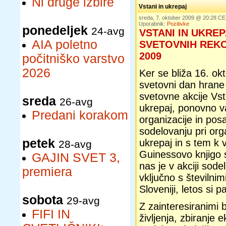
Ni druge izbire
Vstani in ukrepaj
sreda, 7. oktober 2009 @ 20:28 C
Uporabnik:
Pozitivke
ponedeljek
24-avg
VSTANI IN UKRE
AIA poletno
SVETOVNIH REK
2009
počitniško varstvo
2026
Ker se bliža 16. ok
svetovni dan hrane 
svetovne akcije Vst
sreda
26-avg
ukrepaj, ponovno 
Predani korakom
organizacije in po
sodelovanju pri org
petek
ukrepaj in s tem k 
28-avg
Guinessovo knjigo 
GAJIN SVET 3,
nas je v akciji sode
premiera
vključno s številnim
Sloveniji, letos si 
sobota
29-avg
Z zainteresiranimi b
FIFI IN
življenja, zbiranje