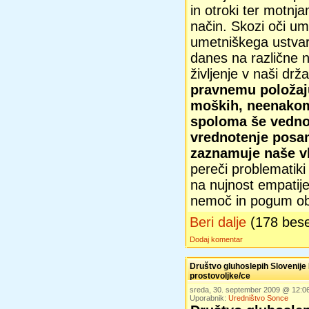
in otroki ter motnj
način. Skozi oči ume
umetniškega ustvarj
danes na različne n
življenje v naši drž
pravnemu položaj
moških, neenakom
spoloma še vedno
vrednotenje posam
zaznamuje naše vl
pereči problematik
na nujnost empatije
nemoč in pogum o
Beri dalje
(178 bes
Dodaj komentar
Društvo gluhoslepih Slovenije
prostovoljke/ce
sreda, 30. september 2009 @ 12:
Uporabnik:
Uredništvo Sonce