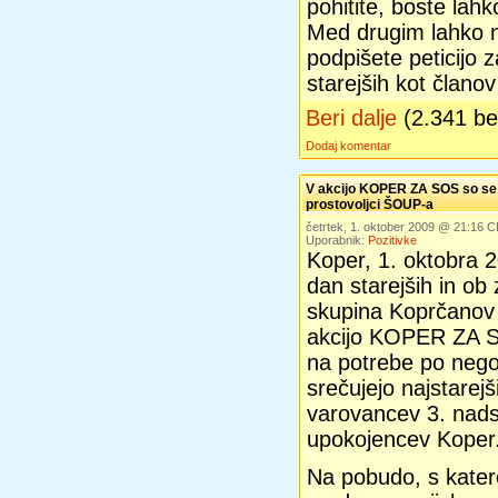
pohitite, boste lahk
Med drugim lahko na
podpišete peticijo
starejših kot člano
Beri dalje
(2.341 b
Dodaj komentar
V akcijo KOPER ZA SOS so se na
prostovoljci ŠOUP-a
četrtek, 1. oktober 2009 @ 21:16 
Uporabnik:
Pozitivke
Koper, 1. oktobra 
dan starejših in ob
skupina Koprčanov
akcijo KOPER ZA SO
na potrebe po nego
srečujejo najstarejš
varovancev 3. nad
upokojencev Koper
Na pobudo, s katero