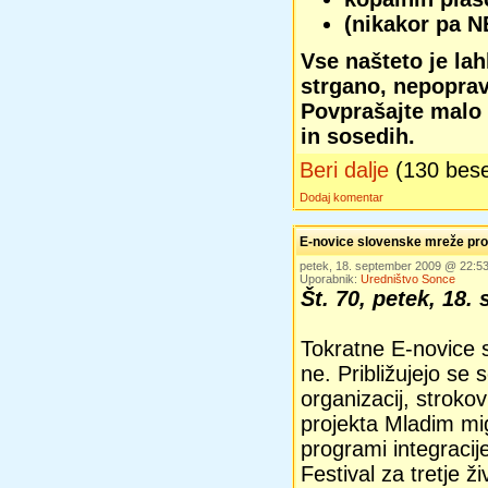
(nikakor pa N
Vse našteto je lah
strgano, nepopravl
Povprašajte malo š
in sosedih.
Beri dalje
(130 bes
Dodaj komentar
E-novice slovenske mreže pros
petek, 18. september 2009 @ 22:
Uporabnik:
Uredništvo Sonce
Št. 70, petek, 18.
Tokratne E-novice 
ne. Približujejo se
organizacij, strokov
projekta Mladim mi
programi integracij
Festival za tretje ž