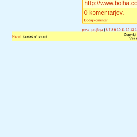
http://www.bolha.c
0 komentarjev.
Dodaj komentar
prva
|
prejšnja
|
6
7
8
9
10
11
12
13
1
Copyrigh
Na vrh
(začetne) strani
Vsa n