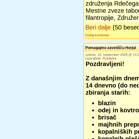
združenja Rdečega 
Mestne zveze tabor
filantropije, Združe
Beri dalje
(50 bese
Dodaj komentar
Pomagajmo zavetišču Horjul
sobota, 19. september 2009 @ 14
Uporabnik:
Pozitivke
Pozdravljeni!
Z današnjim dne
14 dnevno (do nede
zbiranja starih:
blazin
odej
in
kovtr
brisač
majhnih prep
kopalniških p
kopalnih plaš