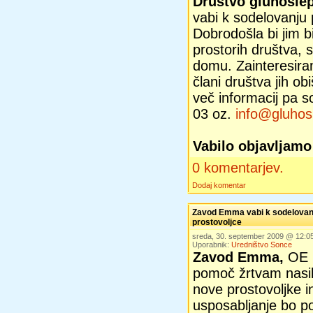
Društvo gluhoslep
vabi k sodelovanju 
Dobrodošla bi jim b
prostorih društva,
domu. Zainteresiran
člani društva jih ob
več informacij pa s
03 oz.
info@gluhosl
Vabilo objavljam
0 komentarjev.
Dodaj komentar
Zavod Emma vabi k sodelovanj
prostovoljce
sreda, 30. september 2009 @ 12:
Uporabnik:
Uredništvo Sonce
Zavod Emma,
OE 
pomoč žrtvam nasil
nove prostovoljke i
usposabljanje bo p