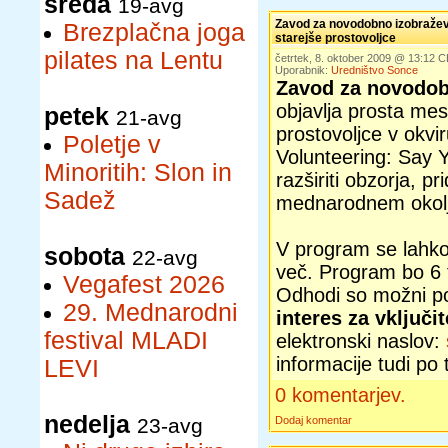
sreda
19-avg
Zavod za novodobno izobražev
Brezplačna joga
starejše prostovoljce
pilates na Lentu
četrtek, 8. oktober 2009 @ 13:12 
Uporabnik:
Uredništvo Sonce
Zavod za novodob
objavlja prosta mes
petek
21-avg
prostovoljce v okv
Poletje v
Volunteering: Say
Minoritih: Slon in
razširiti obzorja, pr
Sadež
mednarodnem okolju 
V program se lahko v
sobota
22-avg
več. Program bo 6 
Vegafest 2026
Odhodi so možni po
29. Mednarodni
interes za vključi
festival MLADI
elektronski naslov:
informacije tudi po
LEVI
0 komentarjev.
nedelja
23-avg
Dodaj komentar