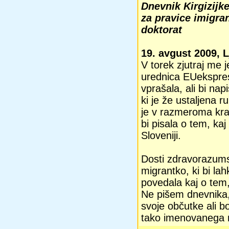
Dnevnik Kirgizijk
za pravice imigran
doktorat
19. avgust 2009, L
V torek zjutraj me j
urednica EUekspre
vprašala, ali bi nap
ki je že ustaljena 
je v razmeroma kra
bi pisala o tem, kaj
Sloveniji.
Dosti zdravorazums
migrantko, ki bi la
povedala kaj o tem,
Ne pišem dnevnika,
svoje občutke ali 
tako imenovanega m