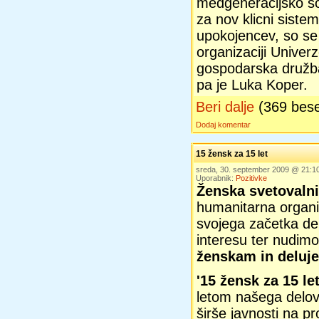
medgeneracijsko sol
za nov klicni sist
upokojencev, so se 
organizaciji Unive
gospodarska družba,
pa je Luka Koper.
Beri dalje
(369 bes
Dodaj komentar
15 žensk za 15 let
sreda, 30. september 2009 @ 21:
Uporabnik:
Pozitivke
Ženska svetovaln
humanitarna organiz
svojega začetka de
interesu ter nudim
ženskam in deluj
'15 žensk za 15 le
letom našega delov
širše javnosti na p