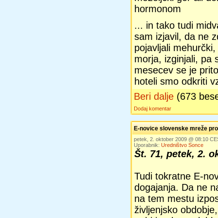
hormonom
... in tako tudi mid
sam izjavil, da ne 
pojavljali mehurčki,
morja, izginjali, pa 
mesecev se je prito
hoteli smo odkriti 
Beri dalje
(673 bes
Dodaj komentar
E-novice slovenske mreže pros
petek, 2. oktober 2009 @ 08:10 C
Uporabnik:
Uredništvo Sonce
Št. 71, petek, 2. 
Tudi tokratne E-no
dogajanja. Da ne n
na tem mestu izpost
življenjsko obdobje,