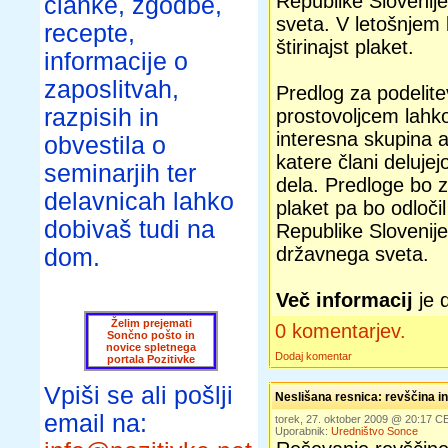
Republike Slovenije
članke, zgodbe,
sveta. V letošnjem 
recepte,
štirinajst plaket.
informacije o
zaposlitvah,
Predlog za podelite
razpisih in
prostovoljcem lahk
interesna skupina al
obvestila o
katere člani deluje
seminarjih ter
dela. Predloge bo 
delavnicah lahko
plaket pa bo odloč
dobivaš tudi na
Republike Slovenij
državnega sveta.
dom.
Več informacij
je 
Želim prejemati
0 komentarjev.
Sončno pošto in
novice spletnega
Dodaj komentar
portala Pozitivke
Vpiši se ali pošlji
Neslišana resnica: revščina i
email na:
torek, 27. oktober 2009 @ 20:17 C
Uporabnik:
Uredništvo Sonce