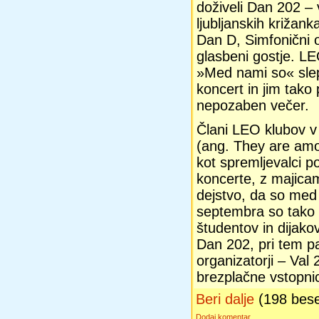
doživeli Dan 202 – 
ljubljanskih križank
Dan D, Simfonični o
glasbeni gostje. LE
»Med nami so« slep
koncert in jim tako
nepozaben večer.
Člani LEO klubov v
(ang. They are amo
kot spremljevalci p
koncerte, z majica
dejstvo, da so med
septembra so tako 1
študentov in dijako
Dan 202, pri tem pa
organizatorji – Val 
brezplačne vstopni
Beri dalje
(198 bes
Dodaj komentar