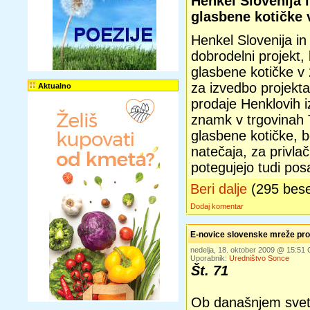
Henkel Slovenija 
glasbene kotičke 
Henkel Slovenija in
dobrodelni projekt,
glasbene kotičke v 
za izvedbo projekta
Aktualno
prodaje Henklovih i
znamk v trgovinah T
glasbene kotičke, b
natečaja, za privla
potegujejo tudi posa
Beri dalje
(295 bes
Dodaj komentar
E-novice slovenske mreže pros
nedelja, 18. oktober 2009 @ 15:51
Uporabnik:
Uredništvo Sonce
Št. 71
Ob današnjem sve