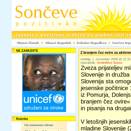
NE ZAMUDITE
Z branjem čez ovire za aktivne
nedelja, 1. november 2009 @ 22:3
Uporabnik:
Uredništvo Sonce
Zveza prijateljev m
Slovenije in družb
Slovenija sta omogo
jesenske počitnice
iz Pomurja, Dolenj
branjem čez ovire« 
in pisanja na drugač
Rubrike
V letošnjih jesenski
mladine Slovenije