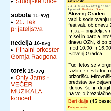
Študijske urice
različnosti"
četrtek, 8. oktober 2009 @ 13:16 
Uporabnik:
Uredništvo Sonce
Slovenj Gradec
– 
sobota
15-avg
vabi k sodelovanju
21. Tek
festivalu ob dnevu 
prijateljstva
in jaz – prijatelja v 
misel in parola let
nedelja
dnevu OZN, ki bo 
16-avg
med 10.00 in 16.00
Pihalni orkester
Slovenj Gradca.
Gornja Radgona
Tudi letos se v orga
torek
18-avg
različne nevladne o
prizorišču Mirovniš
Only Jams -
predstavitev dejav
VEČER
klubov, šol in drug
MUZIKALA,
na voljo brezplačne
koncert
Beri dalje
(45 bese
Dodaj komentar