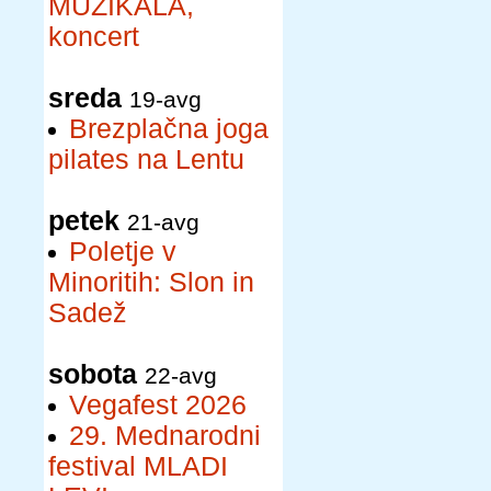
MUZIKALA,
koncert
sreda
19-avg
Brezplačna joga
pilates na Lentu
petek
21-avg
Poletje v
Minoritih: Slon in
Sadež
sobota
22-avg
Vegafest 2026
29. Mednarodni
festival MLADI