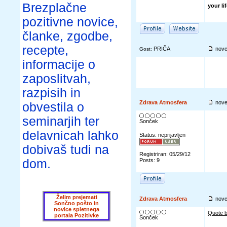
Brezplačne
your li
pozitivne novice,
članke, zgodbe,
recepte,
PRIČA
nove
Gost:
informacije o
zaposlitvah,
razpisih in
Zdrava Atmosfera
nove
obvestila o
seminarjih ter
Sonček
delavnicah lahko
Status: neprijavljen
dobivaš tudi na
Registriran: 05/29/12
dom.
Posts: 9
Želim prejemati
Zdrava Atmosfera
nove
Sončno pošto in
novice spletnega
Quote b
portala Pozitivke
Sonček