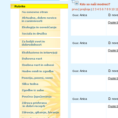
Kdo so naši modreci?
Rubrike
prva
|
prejšnja
|
2
3
4
5
6
7
8
9
10
1
Anica
nove
Gost:
Quote b
Anica
nove
Gost:
Quote b
Anica
nove
Gost:
Quote b
Anica
nove
Gost:
Quote b