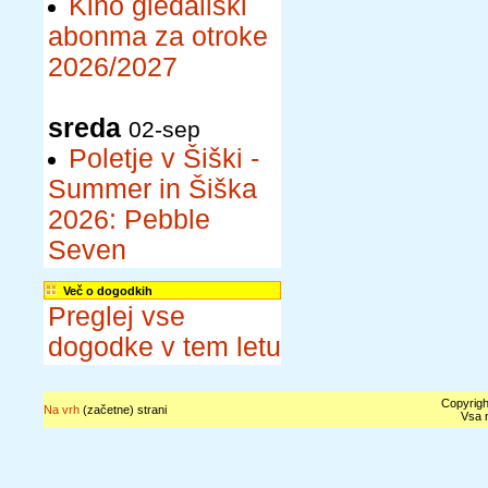
Kino gledališki
abonma za otroke
2026/2027
sreda
02-sep
Poletje v Šiški -
Summer in Šiška
2026: Pebble
Seven
Več o dogodkih
Preglej vse
dogodke v tem letu
Copyrigh
Na vrh
(začetne) strani
Vsa n