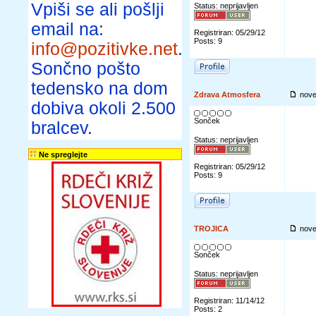
Vpiši se ali pošlji
Status: neprijavljen
email na:
Registriran: 05/29/12
Posts: 9
info@pozitivke.net
.
Sončno pošto
tedensko na dom
Zdrava Atmosfera
nove
dobiva okoli 2.500
Sonček
bralcev.
Status: neprijavljen
Ne spreglejte
Registriran: 05/29/12
Posts: 9
TROJICA
nove
Sonček
Status: neprijavljen
Registriran: 11/14/12
Posts: 2