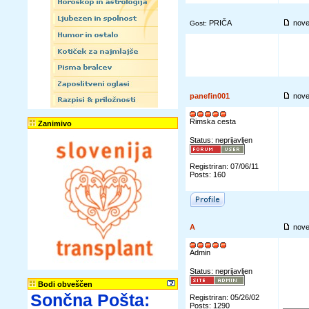
PRIČA
nove
Gost:
panefin001
nove
Rimska cesta
Zanimivo
Status: neprijavljen
Registriran: 07/06/11
Posts: 160
A
nove
Admin
Status: neprijavljen
Bodi obveščen
Sončna Pošta:
Registriran: 05/26/02
Posts: 1290