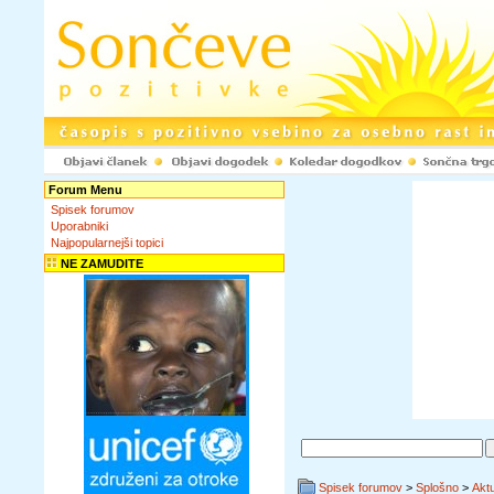
Forum Menu
Spisek forumov
Uporabniki
Najpopularnejši topici
NE ZAMUDITE
Spisek forumov
>
Splošno
>
Akt