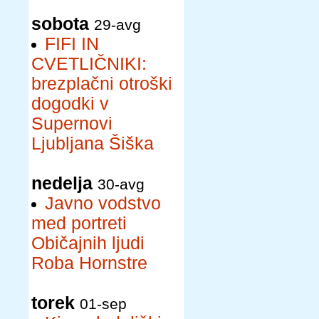
sobota
29-avg
FIFI IN
CVETLIČNIKI:
brezplačni otroški
dogodki v
Supernovi
Ljubljana Šiška
nedelja
30-avg
Javno vodstvo
med portreti
Običajnih ljudi
Roba Hornstre
torek
01-sep