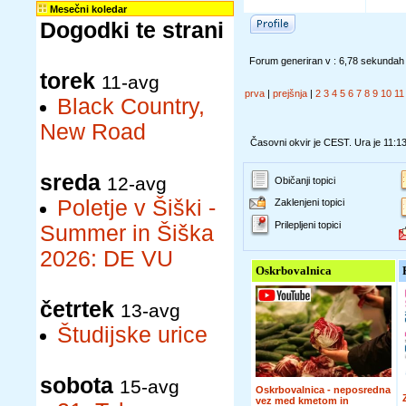
Mesečni koledar
Dogodki te strani
Forum generiran v : 6,78 sekundah
torek
11-avg
prva
|
prejšnja
|
2
3
4
5
6
7
8
9
10
11
Black Country,
New Road
Časovni okvir je CEST. Ura je 11:1
sreda
12-avg
Običanji topici
Poletje v Šiški -
Zaklenjeni topici
Prilepljeni topici
Summer in Šiška
2026: DE VU
Oskrbovalnica
četrtek
13-avg
Študijske urice
sobota
15-avg
Oskrbovalnica - neposredna
vez med kmetom in