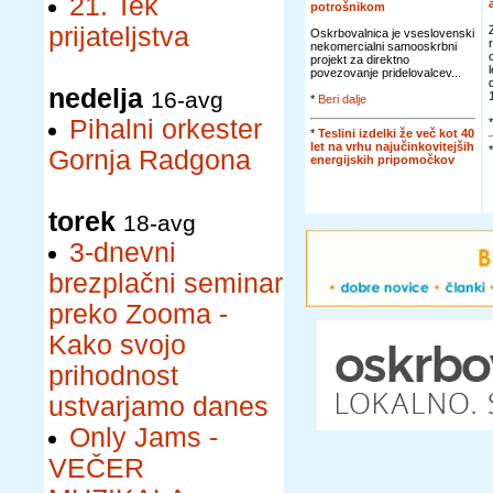
21. Tek
potrošnikom
prijateljstva
Oskrbovalnica je vseslovenski
nekomercialni samooskrbni
projekt za direktno
povezovanje pridelovalcev...
nedelja
16-avg
*
Beri dalje
Pihalni orkester
*
Teslini izdelki že več kot 40
let na vrhu najučinkovitejših
Gornja Radgona
energijskih pripomočkov
torek
18-avg
3-dnevni
brezplačni seminar
preko Zooma -
Kako svojo
prihodnost
ustvarjamo danes
Only Jams -
VEČER