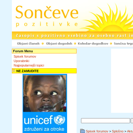
Forum Menu
Spisek forumov
Uporabniki
Najpopularnejši topici
NE ZAMUDITE
Spisek forumov
>
Splošno
>
Akt