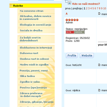
Kdo so naši modreci?
Rubrike
prva | prejšnja |
1
2
3
4
5
6
7
8
9
10
A
mare
Admin
Status: neprijavljen
Registriran: 05/26/02
Posts: 1290
your li
hetLicht
mare
Gost:
vijolica
mare
Gost: