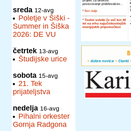
projekt za direktno
povezovanje pridelovalcev...
sreda
12-avg
*
Beri dalje
Poletje v Šiški -
*
Teslini izdelki že več kot 40
let na vrhu najučinkovitejših
Summer in Šiška
energijskih pripomočkov
2026: DE VU
četrtek
13-avg
Študijske urice
sobota
15-avg
21. Tek
prijateljstva
nedelja
16-avg
Pihalni orkester
Gornja Radgona