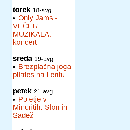
torek
18-avg
Only Jams -
VEČER
MUZIKALA,
koncert
sreda
19-avg
Brezplačna joga
pilates na Lentu
petek
21-avg
Poletje v
Minoritih: Slon in
Sadež