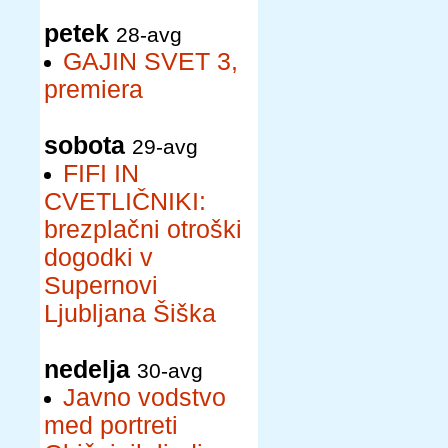
petek
28-avg
GAJIN SVET 3,
premiera
sobota
29-avg
FIFI IN
CVETLIČNIKI:
brezplačni otroški
dogodki v
Supernovi
Ljubljana Šiška
nedelja
30-avg
Javno vodstvo
med portreti