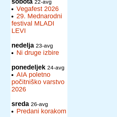
sobota
22-avg
Vegafest 2026
29. Mednarodni
festival MLADI
LEVI
nedelja
23-avg
Ni druge izbire
ponedeljek
24-avg
AIA poletno
počitniško varstvo
2026
sreda
26-avg
Predani korakom