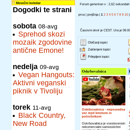
Mesečni koledar
Forum generiran v : 2,62 sekundah
Dogodki te strani
prva | prejšnja |
1
2
3
4
5
6
7
8
9
10
sobota
08-avg
Časovni okvir je CEST. Ura je 06:0
Sprehod skozi
mozaik zgodovine
Običanji topici
antične Emone!
Zaklenjeni topici
Prilepljeni topici
nedelja
09-avg
Oskrbovalnica
Vegan Hangouts:
Aktivni veganski
piknik v Tivoliju
torek
11-avg
Oskrbovalnica - neposredna
vez med kmetom in
Black Country,
potrošnikom
New Road
Oskrbovalnica je vseslovenski
nekomercialni samooskrbni