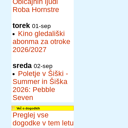
Običajnih ljudi
Roba Hornstre
torek
01-sep
Kino gledališki
abonma za otroke
2026/2027
sreda
02-sep
Poletje v Šiški -
Summer in Šiška
2026: Pebble
Seven
Več o dogodkih
Preglej vse
dogodke v tem letu