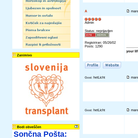
A
mare
Admin
Status: neprijavljen
Registriran: 05/26/02
Posts: 1290
your li
Zanimivo
hetLicht
mare
Gost:
hetLicht
mare
Gost:
Bodi obveščen
Sončna Pošta: