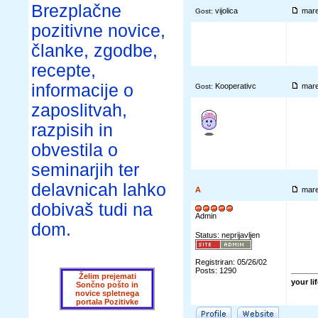
Brezplačne
vijolica
mare
Gost:
pozitivne novice,
članke, zgodbe,
recepte,
informacije o
Kooperativc
mare
Gost:
zaposlitvah,
razpisih in
obvestila o
seminarjih ter
delavnicah lahko
A
mare
dobivaš tudi na
Admin
dom.
Status: neprijavljen
Registriran: 05/26/02
Posts: 1290
Želim prejemati
your li
Sončno pošto in
novice spletnega
portala Pozitivke