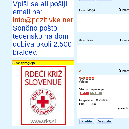
Vpiši se ali pošlji
email na:
Marja
mare
Gost:
info@pozitivke.net
.
Sončno pošto
tedensko na dom
Nan
mare
Gost:
dobiva okoli 2.500
bralcev.
Ne spreglejte
A
mare
Admin
Status: neprijavljen
Registriran: 05/26/02
Posts: 1290
your li