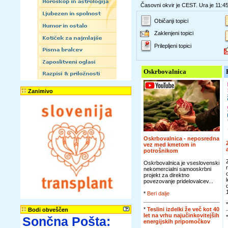
Časovni okvir je CEST. Ura je 11:4
Običanji topici
Zaklenjeni topici
Prilepljeni topici
Oskrbovalnica
Zanimivo
Oskrbovalnica - neposredna
vez med kmetom in
potrošnikom
Oskrbovalnica je vseslovenski
nekomercialni samooskrbni
projekt za direktno
povezovanje pridelovalcev...
*
Beri dalje
*
Teslini izdelki že več kot 40
Bodi obveščen
let na vrhu najučinkovitejših
Sončna Pošta:
energijskih pripomočkov