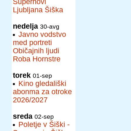
Supernovi
Ljubljana Šiška
nedelja
30-avg
Javno vodstvo
med portreti
Običajnih ljudi
Roba Hornstre
torek
01-sep
Kino gledališki
abonma za otroke
2026/2027
sreda
02-sep
Poletje v Šiški -