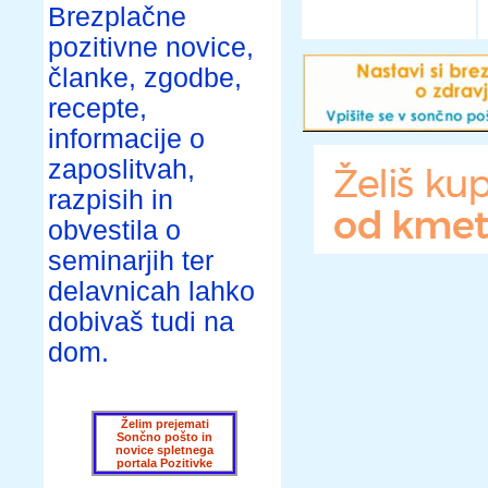
Brezplačne
pozitivne novice,
članke, zgodbe,
recepte,
informacije o
zaposlitvah,
razpisih in
obvestila o
seminarjih ter
delavnicah lahko
dobivaš tudi na
dom.
Želim prejemati
Sončno pošto in
novice spletnega
portala Pozitivke