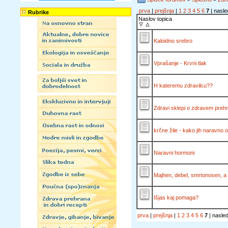
prva
|
prejšnja
|
1
2
3
4
5
6
7
| nasle
Rubrike
Naslov topica
Kaloidno srebro
Vprašanje - Krvni tlak
H kateremu zdravilcu??
Zdravi sklepi o zdravem preh
krčne žile - kako jih naravno o
Naravni hormoni
Majhen, debel, smrtonosen, a t
Išjas kaj pomaga?
prva
|
prejšnja
|
1
2
3
4
5
6
7
| nasled