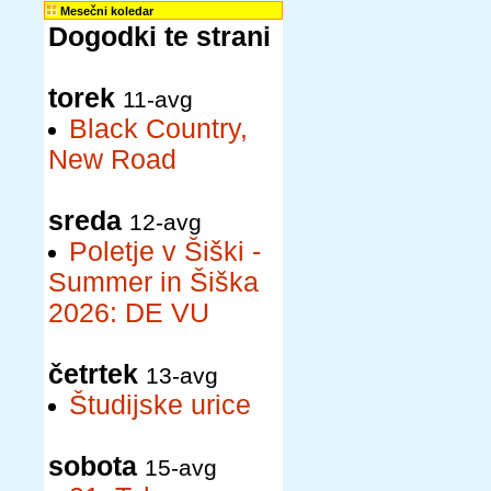
Mesečni koledar
Dogodki te strani
torek
11-avg
Black Country,
New Road
sreda
12-avg
Poletje v Šiški -
Summer in Šiška
2026: DE VU
četrtek
13-avg
Študijske urice
sobota
15-avg