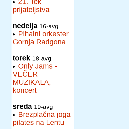
21. Tek
prijateljstva
nedelja
16-avg
Pihalni orkester
Gornja Radgona
torek
18-avg
Only Jams -
VEČER
MUZIKALA,
koncert
sreda
19-avg
Brezplačna joga
pilates na Lentu