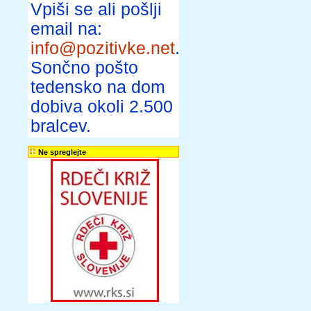
Vpiši se ali pošlji
email na:
info@pozitivke.net
.
Sončno pošto
tedensko na dom
dobiva okoli 2.500
bralcev.
Ne spreglejte