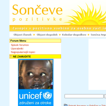
Forum Menu
Spisek forumov
Uporabniki
Najpopularnejši topici
NE ZAMUDITE
Spisek forumov
>
Splošno
>
Zdra