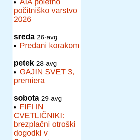
AIA poletno
počitniško varstvo
2026
sreda
26-avg
Predani korakom
petek
28-avg
GAJIN SVET 3,
premiera
sobota
29-avg
FIFI IN
CVETLIČNIKI:
brezplačni otroški
dogodki v