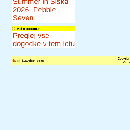
Summer in Šiška
2026: Pebble
Seven
Več o dogodkih
Preglej vse
dogodke v tem letu
Copyrigh
Na vrh
(začetne) strani
Vsa n