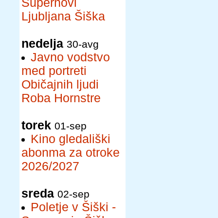
Supernovi
Ljubljana Šiška
nedelja
30-avg
Javno vodstvo
med portreti
Običajnih ljudi
Roba Hornstre
torek
01-sep
Kino gledališki
abonma za otroke
2026/2027
sreda
02-sep
Poletje v Šiški -