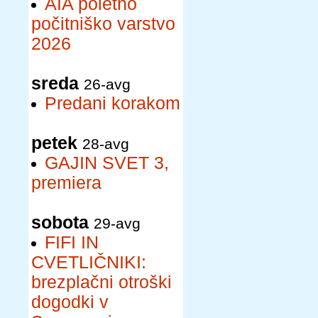
AIA poletno
počitniško varstvo
2026
sreda
26-avg
Predani korakom
petek
28-avg
GAJIN SVET 3,
premiera
sobota
29-avg
FIFI IN
CVETLIČNIKI:
brezplačni otroški
dogodki v