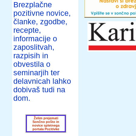
Brezplačne
pozitivne novice,
članke, zgodbe,
recepte,
informacije o
zaposlitvah,
razpisih in
obvestila o
seminarjih ter
delavnicah lahko
dobivaš tudi na
dom.
Želim prejemati
Sončno pošto in
novice spletnega
portala Pozitivke