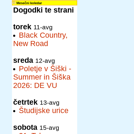
Mesečni koledar
Dogodki te strani
torek
11-avg
Black Country,
New Road
sreda
12-avg
Poletje v Šiški -
Summer in Šiška
2026: DE VU
četrtek
13-avg
Študijske urice
sobota
15-avg