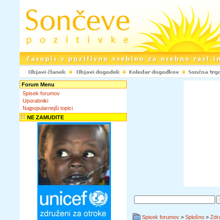
Forum Menu
Spisek forumov
Uporabniki
Najpopularnejši topici
NE ZAMUDITE
Spisek forumov
>
Splošno
>
Zdra