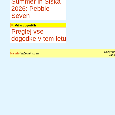
Summer in Šiška
2026: Pebble
Seven
Več o dogodkih
Preglej vse
dogodke v tem letu
Copyrigh
Na vrh
(začetne) strani
Vsa n