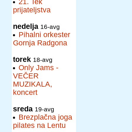
21. Tek
prijateljstva
nedelja
16-avg
Pihalni orkester
Gornja Radgona
torek
18-avg
Only Jams -
VEČER
MUZIKALA,
koncert
sreda
19-avg
Brezplačna joga
pilates na Lentu