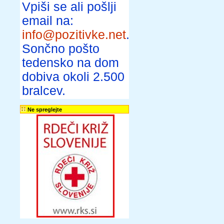
Vpiši se ali pošlji
email na:
info@pozitivke.net
.
Sončno pošto
tedensko na dom
dobiva okoli 2.500
bralcev.
Ne spreglejte