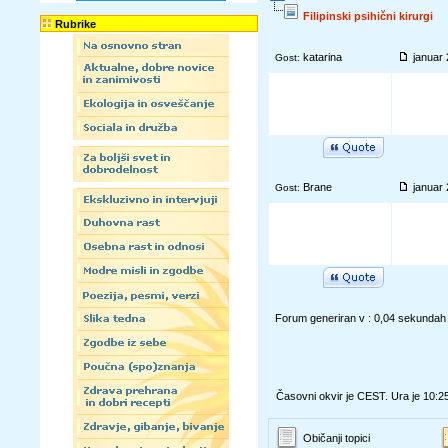
Filipinski psihični kirurgi
Rubrike
katarina
januar 
Gost:
Brane
januar
Gost:
Forum generiran v : 0,04 sekundah
Časovni okvir je CEST. Ura je 10:2
Običanji topici