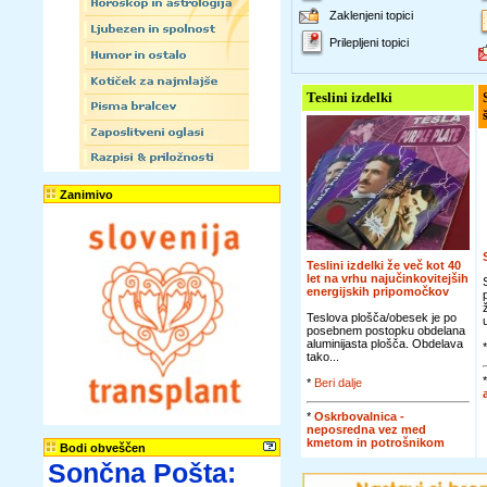
Zaklenjeni topici
Prilepljeni topici
Teslini izdelki
Zanimivo
Teslini izdelki že več kot 40
let na vrhu najučinkovitejših
energijskih pripomočkov
Teslova plošča/obesek je po
posebnem postopku obdelana
aluminijasta plošča. Obdelava
tako...
*
Beri dalje
*
Oskrbovalnica -
neposredna vez med
kmetom in potrošnikom
Bodi obveščen
Sončna Pošta: