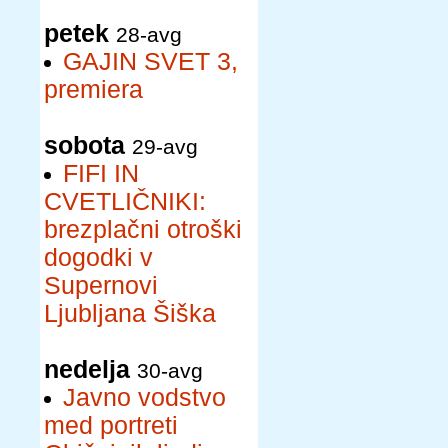
petek
28-avg
GAJIN SVET 3,
premiera
sobota
29-avg
FIFI IN
CVETLIČNIKI:
brezplačni otroški
dogodki v
Supernovi
Ljubljana Šiška
nedelja
30-avg
Javno vodstvo
med portreti