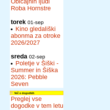
Običajnih ljudi
Roba Hornstre
torek
01-sep
Kino gledališki
abonma za otroke
2026/2027
sreda
02-sep
Poletje v Šiški -
Summer in Šiška
2026: Pebble
Seven
Več o dogodkih
Preglej vse
dogodke v tem letu