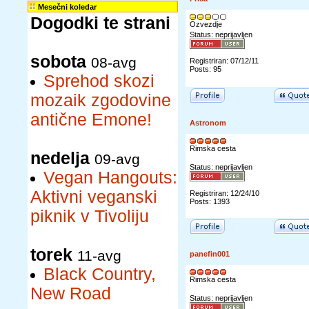
Mesečni koledar
Dogodki te strani
Ozvezdje
Status: neprijavljen
sobota
08-avg
Registriran: 07/12/11
Posts: 95
Sprehod skozi
mozaik zgodovine
antične Emone!
Astronom
Rimska cesta
nedelja
09-avg
Status: neprijavljen
Vegan Hangouts:
Aktivni veganski
Registriran: 12/24/10
Posts: 1393
piknik v Tivoliju
torek
11-avg
panefin001
Black Country,
Rimska cesta
New Road
Status: neprijavljen