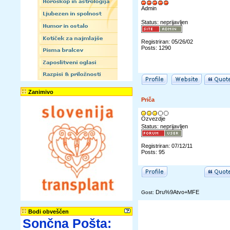
Admin
Status: neprijavljen
Registriran: 05/26/02
Posts: 1290
Zanimivo
Priča
Ozvezdje
Status: neprijavljen
Registriran: 07/12/11
Posts: 95
Dru%9Atvo+MFE
Gost:
Bodi obveščen
Sončna Pošta: