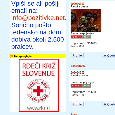
Vpiši se ali pošlji
Rimska cesta
email na:
info@pozitivke.net
.
Sončno pošto
tedensko na dom
Status: neprijavljen
dobiva okoli 2.500
Registriran: 03/26/09
bralcev.
Posts: 856
Ne spreglejte
panefin001
Rimska cesta
Status: neprijavljen
Registriran: 07/06/11
Posts: 160
Priča