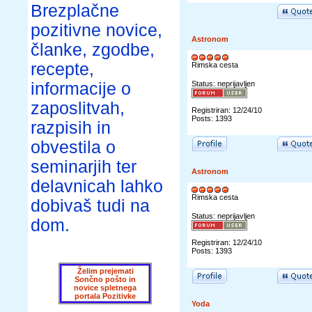
Brezplačne
pozitivne novice,
Astronom
članke, zgodbe,
recepte,
Rimska cesta
informacije o
Status: neprijavljen
zaposlitvah,
Registriran: 12/24/10
Posts: 1393
razpisih in
obvestila o
seminarjih ter
Astronom
delavnicah lahko
Rimska cesta
dobivaš tudi na
Status: neprijavljen
dom.
Registriran: 12/24/10
Posts: 1393
Želim prejemati
Sončno pošto in
novice spletnega
portala Pozitivke
Yoda