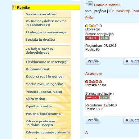
Oblak in Manitu
Rubrike
prva | prejšnja |
1
2
|
naslednja
|
zad
Priča
Ozvezdje
Status: neprijavljen
Registriran: 07/12/11
Posts: 95
Astronom
Rimska cesta
Status: neprijavljen
Registriran: 12/24/10
Posts: 1393
A