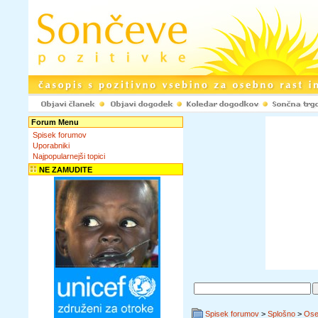
Forum Menu
Spisek forumov
Uporabniki
Najpopularnejši topici
NE ZAMUDITE
Spisek forumov
>
Splošno
>
Ose