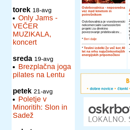
torek
Oskrbovalnica - neposredna
18-avg
vez med kmetom in
potrošnikom
Only Jams -
Oskrbovalnica je vseslovenski
VEČER
nekomercialni samooskrbni
projekt za direktno
MUZIKALA,
povezovanje pridelovalcev...
*
Beri dalje
koncert
*
Teslini izdelki že več kot 40
let na vrhu najučinkovitejših
energijskih pripomočkov
sreda
19-avg
Brezplačna joga
pilates na Lentu
petek
21-avg
Poletje v
Minoritih: Slon in
Sadež