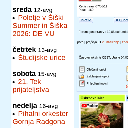
Registriran: 07/06/11
sreda
12-avg
Posts: 160
Poletje v Šiški -
Summer in Šiška
2026: DE VU
Forum generiran v : 12,03 sekunda
prva | prejšnja |
1
2
|
naslednja
|
zad
četrtek
13-avg
Študijske urice
Časovni okvir je CEST. Ura je 04:0
Običanji topici
sobota
15-avg
Zaklenjeni topici
21. Tek
Prilepljeni topici
prijateljstva
Oskrbovalnica
nedelja
16-avg
Pihalni orkester
Gornja Radgona