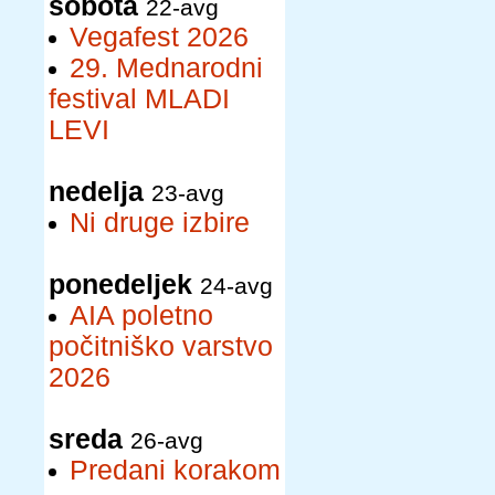
sobota
22-avg
Vegafest 2026
29. Mednarodni
festival MLADI
LEVI
nedelja
23-avg
Ni druge izbire
ponedeljek
24-avg
AIA poletno
počitniško varstvo
2026
sreda
26-avg
Predani korakom