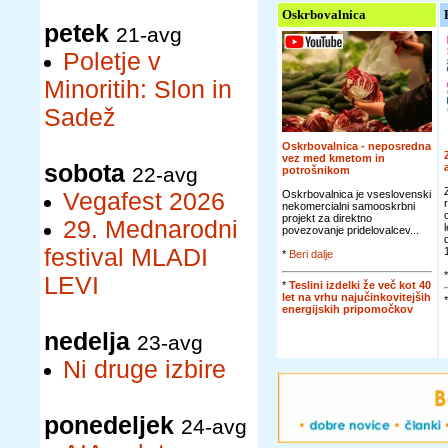
Oskrbovalnica
petek
21-avg
Poletje v
Minoritih: Slon in
Sadež
Oskrbovalnica - neposredna
vez med kmetom in
sobota
22-avg
potrošnikom
Vegafest 2026
Oskrbovalnica je vseslovenski
nekomercialni samooskrbni
projekt za direktno
29. Mednarodni
povezovanje pridelovalcev...
festival MLADI
*
Beri dalje
LEVI
*
Teslini izdelki že več kot 40
let na vrhu najučinkovitejših
energijskih pripomočkov
nedelja
23-avg
Ni druge izbire
ponedeljek
24-avg