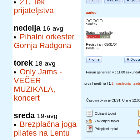
21. Tek
prijateljstva
aurigo
Sonček
nedelja
16-avg
Status: neprijavljen
Pihalni orkester
Gornja Radgona
Registriran: 05/31/04
Posts: 6
torek
18-avg
Only Jams -
Forum generiran v : 11,80 sekunda
VEČER
prva | prejšnja |
1
2
|
naslednja
|
zad
MUZIKALA,
koncert
Časovni okvir je CEST. Ura je 12:0
sreda
Običanji topici
19-avg
Zaklenjeni topici
Brezplačna joga
Prilepljeni topici
pilates na Lentu