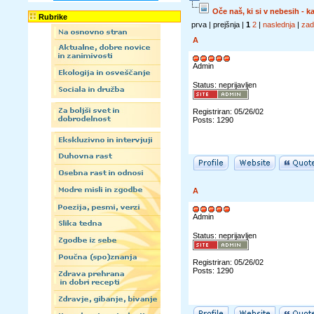
Oče naš, ki si v nebesih - k
Rubrike
prva | prejšnja |
1
2
|
naslednja
|
zad
A
Admin
Status: neprijavljen
Registriran: 05/26/02
Posts: 1290
A
Admin
Status: neprijavljen
Registriran: 05/26/02
Posts: 1290