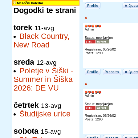
Mesečni koledar
Dogodki te strani
A
torek
11-avg
Admin
Black Country,
Status: neprijavljen
New Road
Registriran: 05/26/02
Posts: 1290
sreda
12-avg
Poletje v Šiški -
Summer in Šiška
A
2026: DE VU
Admin
četrtek
13-avg
Status: neprijavljen
Študijske urice
Registriran: 05/26/02
Posts: 1290
sobota
15-avg