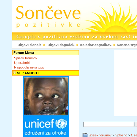
Forum Menu
Spisek forumov
Uporabniki
Najpopularnejši topici
NE ZAMUDITE
Spisek forumov
>
Splošno
>
Ose