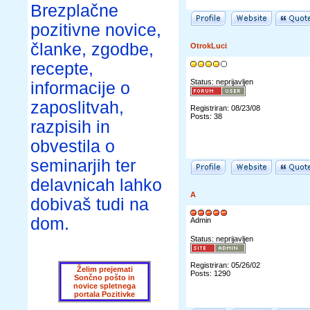
Brezplačne
pozitivne novice,
članke, zgodbe,
OtrokLuci
recepte,
Status: neprijavljen
informacije o
zaposlitvah,
Registriran: 08/23/08
Posts: 38
razpisih in
obvestila o
seminarjih ter
delavnicah lahko
A
dobivaš tudi na
dom.
Admin
Status: neprijavljen
Registriran: 05/26/02
Želim prejemati
Posts: 1290
Sončno pošto in
novice spletnega
portala Pozitivke