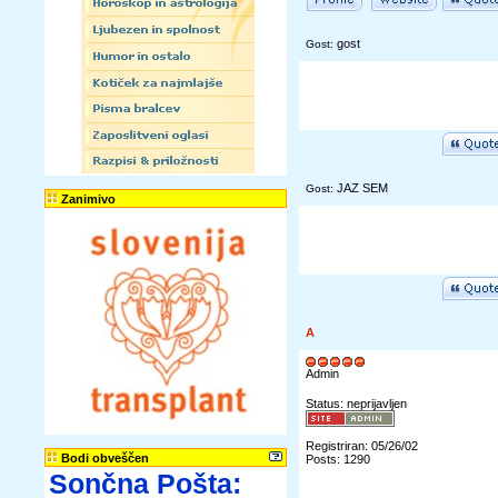
gost
Gost:
JAZ SEM
Gost:
Zanimivo
A
Admin
Status: neprijavljen
Registriran: 05/26/02
Bodi obveščen
Posts: 1290
Sončna Pošta: