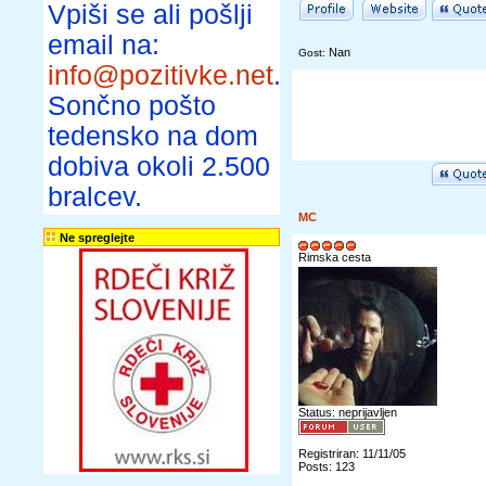
Vpiši se ali pošlji
email na:
Nan
Gost:
info@pozitivke.net
.
Sončno pošto
tedensko na dom
dobiva okoli 2.500
bralcev.
MC
Ne spreglejte
Rimska cesta
Status: neprijavljen
Registriran: 11/11/05
Posts: 123