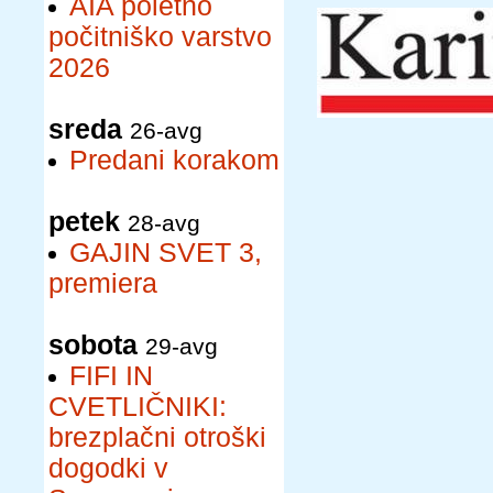
AIA poletno
počitniško varstvo
2026
sreda
26-avg
Predani korakom
petek
28-avg
GAJIN SVET 3,
premiera
sobota
29-avg
FIFI IN
CVETLIČNIKI:
brezplačni otroški
dogodki v