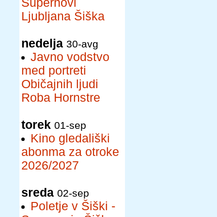
Supernovi
Ljubljana Šiška
nedelja
30-avg
Javno vodstvo
med portreti
Običajnih ljudi
Roba Hornstre
torek
01-sep
Kino gledališki
abonma za otroke
2026/2027
sreda
02-sep
Poletje v Šiški -