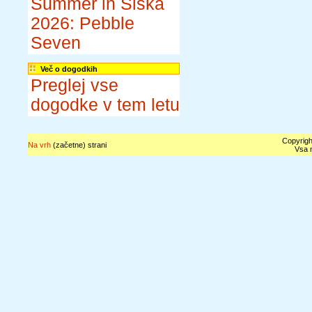
Summer in Šiška
2026: Pebble
Seven
Več o dogodkih
Preglej vse
dogodke v tem letu
Copyrigh
Na vrh
(začetne) strani
Vsa n