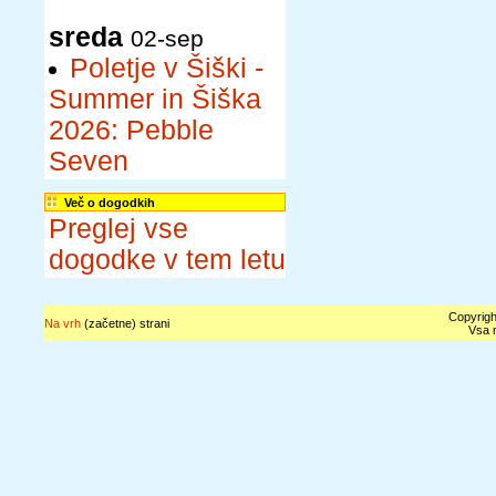
sreda
02-sep
Poletje v Šiški -
Summer in Šiška
2026: Pebble
Seven
Več o dogodkih
Preglej vse
dogodke v tem letu
Copyrigh
Na vrh
(začetne) strani
Vsa n