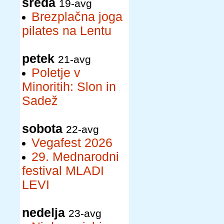
sreda
19-avg
Brezplačna joga
pilates na Lentu
petek
21-avg
Poletje v
Minoritih: Slon in
Sadež
sobota
22-avg
Vegafest 2026
29. Mednarodni
festival MLADI
LEVI
nedelja
23-avg