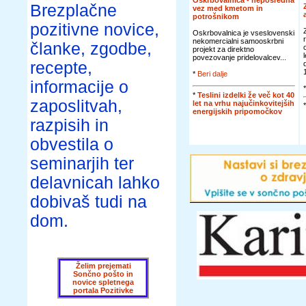
Oskrbovalnica - neposredna
Brezplačne
vez med kmetom in
potrošnikom
pozitivne novice,
Oskrbovalnica je vseslovenski
nekomercialni samooskrbni
članke, zgodbe,
projekt za direktno
povezovanje pridelovalcev...
recepte,
*
Beri dalje
informacije o
*
Teslini izdelki že več kot 40
zaposlitvah,
let na vrhu najučinkovitejših
energijskih pripomočkov
razpisih in
obvestila o
seminarjih ter
delavnicah lahko
dobivaš tudi na
dom.
Želim prejemati
Sončno pošto in
novice spletnega
portala Pozitivke