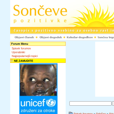
Forum Menu
Spisek forumov
Uporabniki
Najpopularnejši topici
NE ZAMUDITE
Spisek forumov
>
Splošno
>
Akt