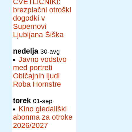
CVETLIČNIKI:
brezplačni otroški
dogodki v
Supernovi
Ljubljana Šiška
nedelja
30-avg
Javno vodstvo
med portreti
Običajnih ljudi
Roba Hornstre
torek
01-sep
Kino gledališki
abonma za otroke
2026/2027