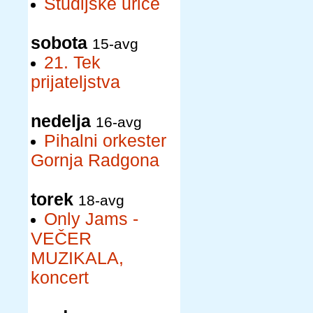
Študijske urice
sobota
15-avg
21. Tek
prijateljstva
nedelja
16-avg
Pihalni orkester
Gornja Radgona
torek
18-avg
Only Jams -
VEČER
MUZIKALA,
koncert