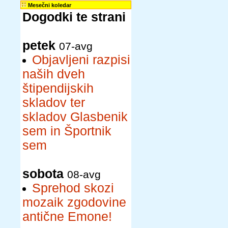
Mesečni koledar
Dogodki te strani
petek
07-avg
Objavljeni razpisi
naših dveh
štipendijskih
skladov ter
skladov Glasbenik
sem in Športnik
sem
sobota
08-avg
Sprehod skozi
mozaik zgodovine
antične Emone!