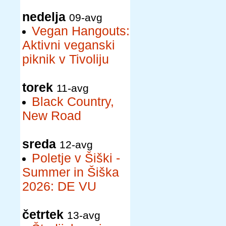
nedelja
09-avg
Vegan Hangouts:
Aktivni veganski
piknik v Tivoliju
torek
11-avg
Black Country,
New Road
sreda
12-avg
Poletje v Šiški -
Summer in Šiška
2026: DE VU
četrtek
13-avg