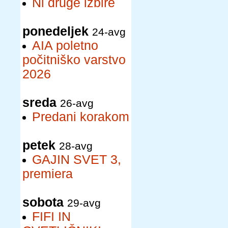
Ni druge izbire
ponedeljek
24-avg
AIA poletno
počitniško varstvo
2026
sreda
26-avg
Predani korakom
petek
28-avg
GAJIN SVET 3,
premiera
sobota
29-avg
FIFI IN