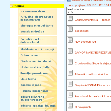
prva
|
prejšnja
|
8
9
10
11
12
13
14
Rubrike
Naslov topica
Codex Alimentarius - Treba je 
Besen sem
Novi svetovni red
JAVNOFINANČNE REZERVE
Crowfounding Slovenia dejmos
Zdravnik z veliko začetnico
Skupina ANONIMUS sporoča
Atomska doba -začetek konc
O pokojninah