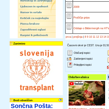
2009
Prašičja gripa
Oddaje o Bildermergih na HT
prva
|
prejšnja
|
8
9
10
11
12
13
14
1
Zanimivo
Časovni okvir je CEST. Ura je 01:5
Običanji topici
Zaklenjeni topici
Prilepljeni topici
Oskrbovalnica
Bodi obveščen
Sončna Pošta: