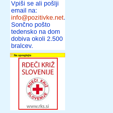
Vpiši se ali pošlji
email na:
info@pozitivke.net
.
Sončno pošto
tedensko na dom
dobiva okoli 2.500
bralcev.
Ne spreglejte