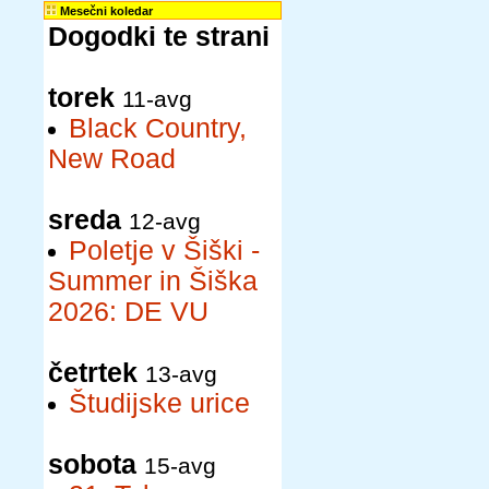
Mesečni koledar
Dogodki te strani
torek
11-avg
Black Country,
New Road
sreda
12-avg
Poletje v Šiški -
Summer in Šiška
2026: DE VU
četrtek
13-avg
Študijske urice
sobota
15-avg