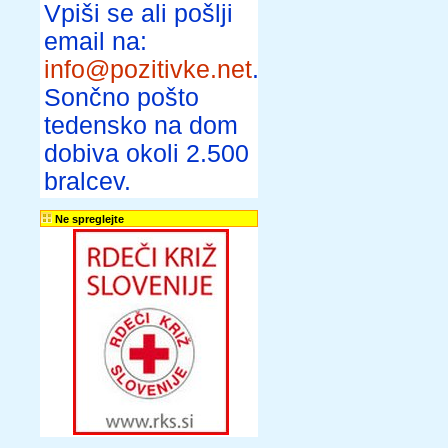
Vpiši se ali pošlji
email na:
info@pozitivke.net
.
Sončno pošto
tedensko na dom
dobiva okoli 2.500
bralcev.
Ne spreglejte