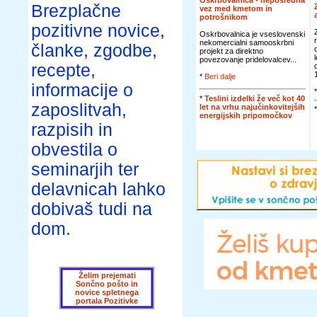
Oskrbovalnica - neposredna
Brezplačne
vez med kmetom in
potrošnikom
pozitivne novice,
Oskrbovalnica je vseslovenski
nekomercialni samooskrbni
članke, zgodbe,
projekt za direktno
povezovanje pridelovalcev...
recepte,
*
Beri dalje
informacije o
*
Teslini izdelki že več kot 40
zaposlitvah,
let na vrhu najučinkovitejših
energijskih pripomočkov
razpisih in
obvestila o
seminarjih ter
delavnicah lahko
dobivaš tudi na
dom.
Želim prejemati
Sončno pošto in
novice spletnega
portala Pozitivke