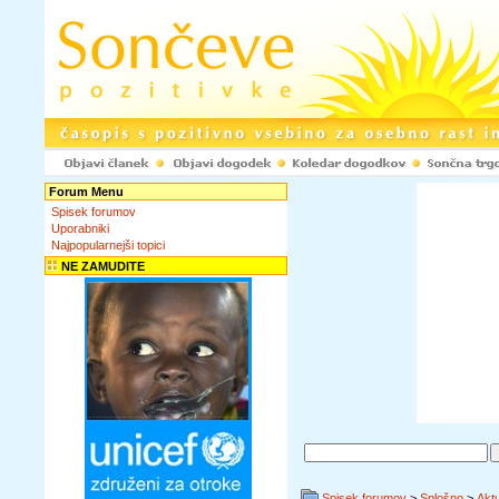
Forum Menu
Spisek forumov
Uporabniki
Najpopularnejši topici
NE ZAMUDITE
Spisek forumov
>
Splošno
>
Akt