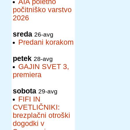
AIA poletno
počitniško varstvo
2026
sreda
26-avg
Predani korakom
petek
28-avg
GAJIN SVET 3,
premiera
sobota
29-avg
FIFI IN
CVETLIČNIKI:
brezplačni otroški
dogodki v