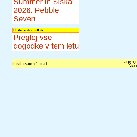
Summer in Šiška
2026: Pebble
Seven
Več o dogodkih
Preglej vse
dogodke v tem letu
Copyrigh
Na vrh
(začetne) strani
Vsa n