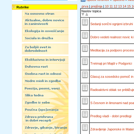
prva
|
prejšnja
|
10
11
12
13
14
15
1
Rubrike
Naslov topica
Sedanji sončni ognjeni izbruhi .
Dobro vedeti realnost novic ki 
Meditacija za podporo proceso
Tretmaji pri Majdi v Podgorici
Glasuj za sosedsko pomoč in s
Radioaktivni oblak se približuj
S česnom in limonami nad poa
Predlog vladi - dobri predlogi
Zdravljenje Japonske in Matere