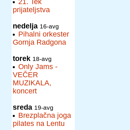
21. Tek
prijateljstva
nedelja
16-avg
Pihalni orkester
Gornja Radgona
torek
18-avg
Only Jams -
VEČER
MUZIKALA,
koncert
sreda
19-avg
Brezplačna joga
pilates na Lentu