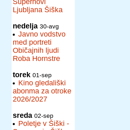
Supernovi
Ljubljana Šiška
nedelja
30-avg
Javno vodstvo
med portreti
Običajnih ljudi
Roba Hornstre
torek
01-sep
Kino gledališki
abonma za otroke
2026/2027
sreda
02-sep
Poletje v Šiški -