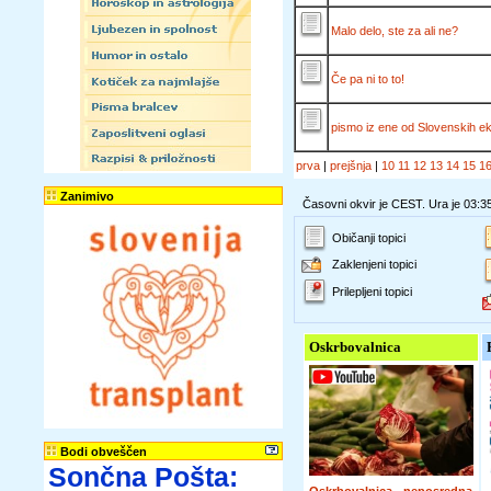
Malo delo, ste za ali ne?
Če pa ni to to!
pismo iz ene od Slovenskih e
prva
|
prejšnja
|
10
11
12
13
14
15
1
Zanimivo
Časovni okvir je CEST. Ura je 03:3
Običanji topici
Zaklenjeni topici
Prilepljeni topici
Oskrbovalnica
Bodi obveščen
Sončna Pošta: