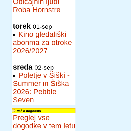
Običajnih ljudi
Roba Hornstre
torek
01-sep
Kino gledališki
abonma za otroke
2026/2027
sreda
02-sep
Poletje v Šiški -
Summer in Šiška
2026: Pebble
Seven
Več o dogodkih
Preglej vse
dogodke v tem letu