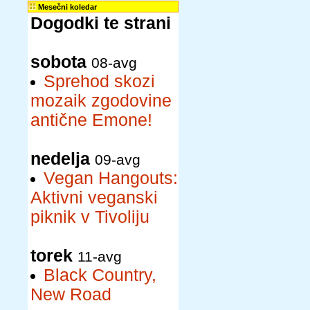
Mesečni koledar
Dogodki te strani
sobota
08-avg
Sprehod skozi
mozaik zgodovine
antične Emone!
nedelja
09-avg
Vegan Hangouts:
Aktivni veganski
piknik v Tivoliju
torek
11-avg
Black Country,
New Road