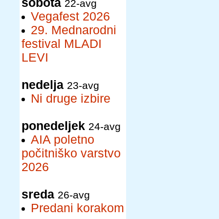
sobota
22-avg
Vegafest 2026
29. Mednarodni
festival MLADI
LEVI
nedelja
23-avg
Ni druge izbire
ponedeljek
24-avg
AIA poletno
počitniško varstvo
2026
sreda
26-avg
Predani korakom