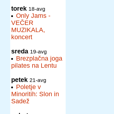
torek
18-avg
Only Jams -
VEČER
MUZIKALA,
koncert
sreda
19-avg
Brezplačna joga
pilates na Lentu
petek
21-avg
Poletje v
Minoritih: Slon in
Sadež