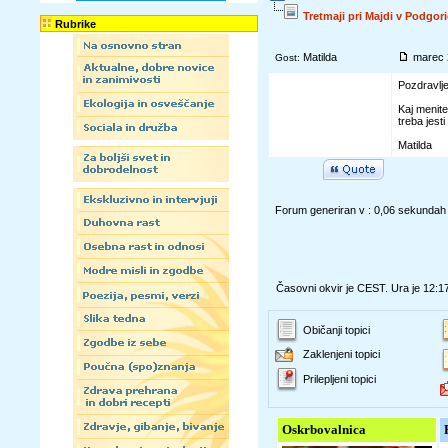
Tretmaji pri Majdi v Podgori
Rubrike
Matilda
marec 
Gost:
Pozdravlje
Kaj menite
treba jest
Matilda
Forum generiran v : 0,06 sekundah
Časovni okvir je CEST. Ura je 12:1
Običanji topici
Zaklenjeni topici
Prilepljeni topici
Oskrbovalnica