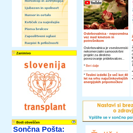
Oskrbovalnica - neposredna
vez med kmetom in
potrošnikom
Oskrbovalnica je vseslovenski
nekomercialni samooskrbni
Zanimivo
projekt za direktno
povezovanje pridelovalcev...
*
Beri dalje
*
Teslini izdelki že več kot 40
let na vrhu najučinkovitejših
energijskih pripomočkov
Bodi obveščen
Sončna Pošta: