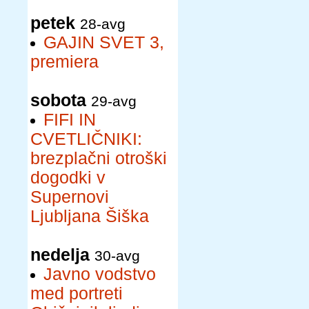
petek
28-avg
GAJIN SVET 3,
premiera
sobota
29-avg
FIFI IN
CVETLIČNIKI:
brezplačni otroški
dogodki v
Supernovi
Ljubljana Šiška
nedelja
30-avg
Javno vodstvo
med portreti