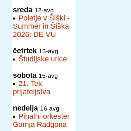
sreda
12-avg
Poletje v Šiški -
Summer in Šiška
2026: DE VU
četrtek
13-avg
Študijske urice
sobota
15-avg
21. Tek
prijateljstva
nedelja
16-avg
Pihalni orkester
Gornja Radgona