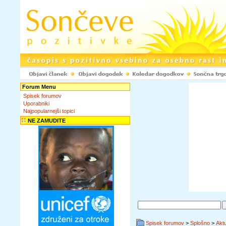
Forum Menu
Spisek forumov
Uporabniki
Najpopularnejši topici
NE ZAMUDITE
Spisek forumov
>
Splošno
>
Akt