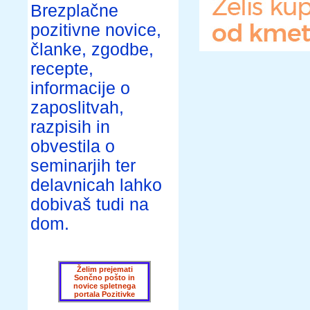
Brezplačne
pozitivne novice,
članke, zgodbe,
recepte,
informacije o
zaposlitvah,
razpisih in
obvestila o
seminarjih ter
delavnicah lahko
dobivaš tudi na
dom.
Želim prejemati
Sončno pošto in
novice spletnega
portala Pozitivke