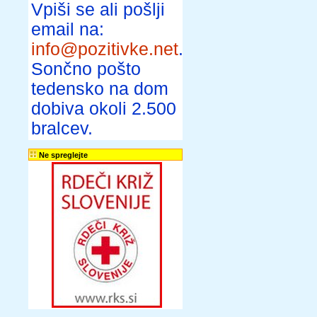
Vpiši se ali pošlji
email na:
info@pozitivke.net
.
Sončno pošto
tedensko na dom
dobiva okoli 2.500
bralcev.
Ne spreglejte