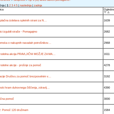
šnja |
1
2
3
4
5
|
naslednja
|
zadnja
ica
Ogledo
plačna izdelava spletnih strani za N....
1639
ici izgubili straše - Pomagajmo
2682
omska o nakupnih navadah potrošnikov....
2968
odelna akcija PRAVLJIČNI MOŽJE ZA MA....
1611
odelne akcije - prošnje za pomoč
4278
cije Društvu za pomoč brezposelnim v....
3192
ski hram duhovnega čiščenja, zdravlj....
4390
nčna pomoč
3000
: Pomoč 120 družinam
1584