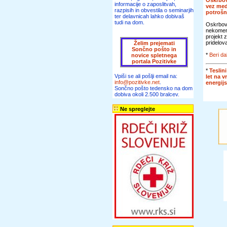
Oskrbov
informacije o zaposlitvah,
vez me
razpisih in obvestila o seminarjih
potroš
ter delavnicah lahko dobivaš
tudi na dom.
Oskrbova
nekomer
projekt 
pridelova
Želim prejemati
Sončno pošto in
*
Beri da
novice spletnega
portala Pozitivke
*
Teslini
Vpiši se ali pošlji email na:
let na v
info@pozitivke.net
.
energij
Sončno pošto tedensko na dom
dobiva okoli 2.500 bralcev.
Ne spreglejte