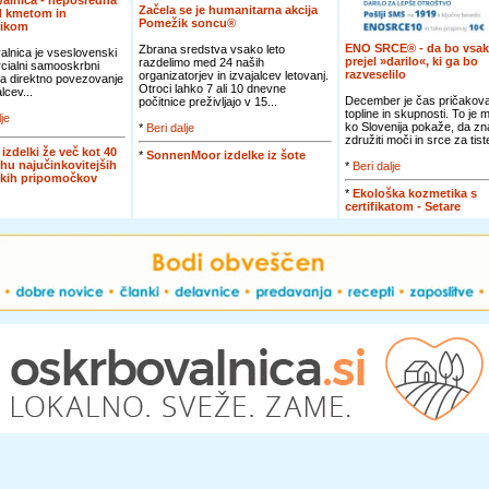
alnica - neposredna
Začela se je humanitarna akcija
d kmetom in
Pomežik soncu®
nikom
ENO SRCE® - da bo vsak
Zbrana sredstva vsako leto
lnica je vseslovenski
prejel »darilo«, ki ga bo
razdelimo med 24 naših
cialni samooskrbni
razveselilo
organizatorjev in izvajalcev letovanj.
za direktno povezovanje
Otroci lahko 7 ali 10 dnevne
lcev...
December je čas pričakova
počitnice preživljajo v 15...
topline in skupnosti. To je 
lje
ko Slovenija pokaže, da zn
*
Beri dalje
združiti moči in srce za tiste
 izdelki že več kot 40
*
SonnenMoor izdelke iz šote
rhu najučinkovitejših
*
Beri dalje
skih pripomočkov
*
Ekološka kozmetika s
certifikatom - Setare