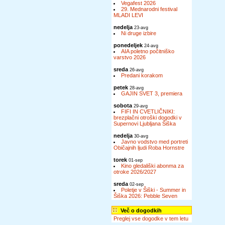
Vegafest 2026
29. Mednarodni festival
MLADI LEVI
nedelja
23-avg
Ni druge izbire
ponedeljek
24-avg
AIA poletno počitniško
varstvo 2026
sreda
26-avg
Predani korakom
petek
28-avg
GAJIN SVET 3, premiera
sobota
29-avg
FIFI IN CVETLIČNIKI:
brezplačni otroški dogodki v
Supernovi Ljubljana Šiška
nedelja
30-avg
Javno vodstvo med portreti
Običajnih ljudi Roba Hornstre
torek
01-sep
Kino gledališki abonma za
otroke 2026/2027
sreda
02-sep
Poletje v Šiški - Summer in
Šiška 2026: Pebble Seven
Več o dogodkih
Preglej vse dogodke v tem letu