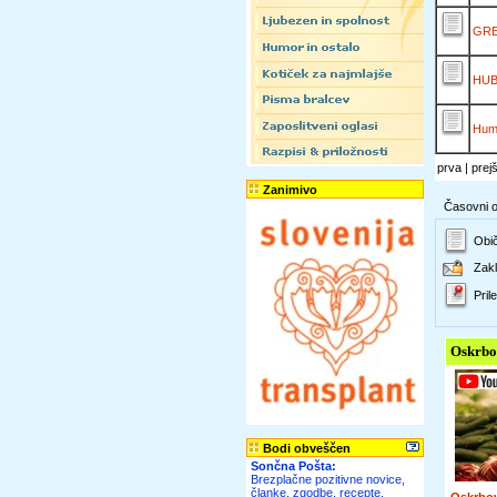
GRE
HUB 
Huma
prva | prej
Zanimivo
Časovni ok
Obič
Zakl
Prile
Oskrbo
Bodi obveščen
Sončna Pošta:
Brezplačne pozitivne novice,
članke, zgodbe, recepte,