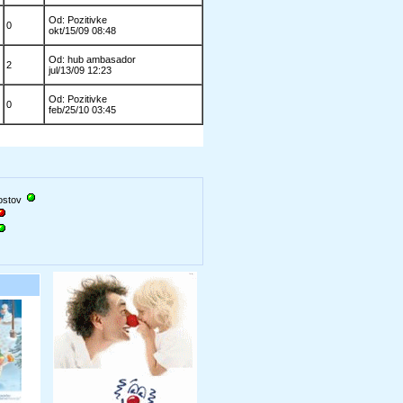
Od: Pozitivke
0
okt/15/09 08:48
Od: hub ambasador
2
jul/13/09 12:23
Od: Pozitivke
0
feb/25/10 03:45
gostov