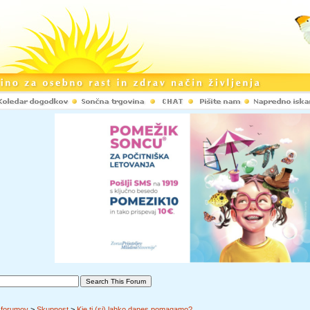
 forumov
>
Skupnost
>
Kje ti (si) lahko danes pomagamo?