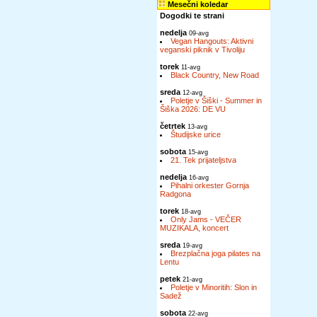
Mesečni koledar
Dogodki te strani
nedelja
09-avg
Vegan Hangouts: Aktivni
veganski piknik v Tivoliju
torek
11-avg
Black Country, New Road
sreda
12-avg
Poletje v Šiški - Summer in
Šiška 2026: DE VU
četrtek
13-avg
Študijske urice
sobota
15-avg
21. Tek prijateljstva
nedelja
16-avg
Pihalni orkester Gornja
Radgona
torek
18-avg
Only Jams - VEČER
MUZIKALA, koncert
sreda
19-avg
Brezplačna joga pilates na
Lentu
petek
21-avg
Poletje v Minoritih: Slon in
Sadež
sobota
22-avg