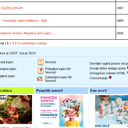
 ZA ŽIVLJENJE!
1967
- Humanity unites Brilliance - Brilj....
1883
nitarno društvo Marjetica išče nujno....
2600
šnja |
1
2
3
4
5
|
naslednja
|
zadnja
vir je CEST. Ura je 10:57
anji topici
Novosti
Dovoljen ogled postov od 
Gostje lahko dodajo poste
enjeni topici
Prilepljeni topici W/
Novosti
Omogočen celoten HTML
pljeni topici
Zaklenjeni topici W/
Cenzuriranje
Novosti
valnica
Pomežik soncu®
Eno srce®