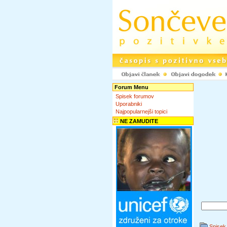
Forum Menu
Spisek forumov
Uporabniki
Najpopularnejši topici
NE ZAMUDITE
Spisek