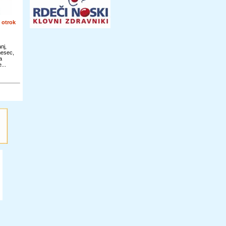
 otrok
nj,
mesec,
a
...