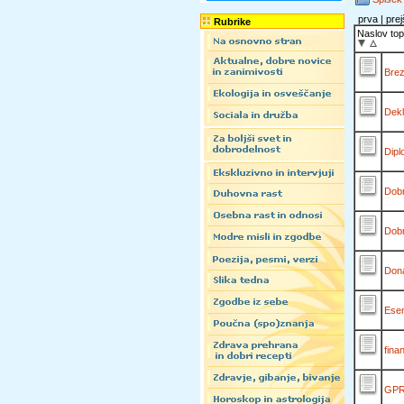
prva | prej
Rubrike
Naslov top
Brez
Dekl
Dipl
Dobr
Dobr
Dona
Esen
fina
GPR