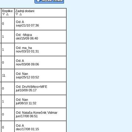
v
Replike
Zadnji dodani
Od: A
0
sep/21/10 07:36
Od: -Mojca
1
okt/15/09 06:40
Od: ma_ha
1
nov/03/10 01:31
Od: A
0
nov/03/08 09:06
Od: Nan
11
sep/25/12 03:52
Od: Dru%9Atvo+MFE
0
jul/10/09 05:17
Od: Nan
1
jul/08/10 11:32
Od: Nataša Konečnik Vidmar
0
jun/17/08 06:51
Od: A
0
dec/17/08 01:15