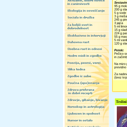
Sestavin
95 g mo
200 g sla
5 g sode
3 g meša
245 g pir
3 jajca
5 ml lim
15 g slad
224 g pa
55 g mas
5 ml vani
120 g sla
Potek:
Pečico se
in začimb
Na mizo p
previdno 
Za nadev 
(brez krpe
Teslini