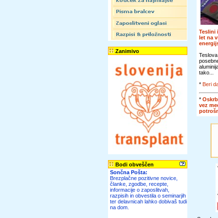
Teslini
let na 
energi
Zanimivo
Teslova
posebn
alumini
tako...
*
Beri da
*
Oskrb
vez me
potroš
Bodi obveščen
Sončna Pošta:
Brezplačne pozitivne novice,
članke, zgodbe, recepte,
informacije o zaposlitvah,
razpisih in obvestila o seminarjih
ter delavnicah lahko dobivaš tudi
na dom.