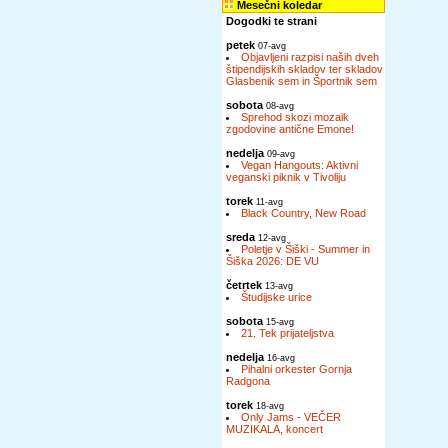
Mesečni koledar
Dogodki te strani
petek
07-avg
Objavljeni razpisi naših dveh
štipendijskih skladov ter skladov
Glasbenik sem in Športnik sem
sobota
08-avg
Sprehod skozi mozaik
zgodovine antične Emone!
nedelja
09-avg
Vegan Hangouts: Aktivni
veganski piknik v Tivoliju
torek
11-avg
Black Country, New Road
sreda
12-avg
Poletje v Šiški - Summer in
Šiška 2026: DE VU
četrtek
13-avg
Študijske urice
sobota
15-avg
21. Tek prijateljstva
nedelja
16-avg
Pihalni orkester Gornja
Radgona
torek
18-avg
Only Jams - VEČER
MUZIKALA, koncert