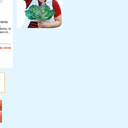
njanju
,
temu, ki
vo in...
k otrok