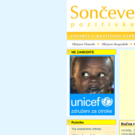
NE ZAMUDITE
Rubrike
Bučna r
nedelja,
Uporabni