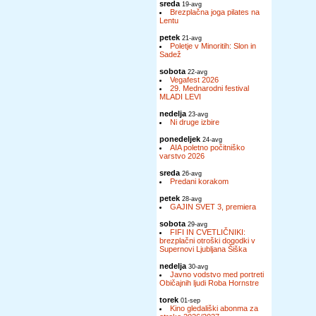
sreda
19-avg
Brezplačna joga pilates na
Lentu
petek
21-avg
Poletje v Minoritih: Slon in
Sadež
sobota
22-avg
Vegafest 2026
29. Mednarodni festival
MLADI LEVI
nedelja
23-avg
Ni druge izbire
ponedeljek
24-avg
AIA poletno počitniško
varstvo 2026
sreda
26-avg
Predani korakom
petek
28-avg
GAJIN SVET 3, premiera
sobota
29-avg
FIFI IN CVETLIČNIKI:
brezplačni otroški dogodki v
Supernovi Ljubljana Šiška
nedelja
30-avg
Javno vodstvo med portreti
Običajnih ljudi Roba Hornstre
torek
01-sep
Kino gledališki abonma za