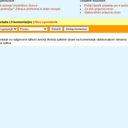
 povezave
Dodatne možnosti
d avtorja Uredništvo Sonce
Pošlji članek prijatelju po e-pošti
 področja * Zdrava prehrana in dobri recepti
Za tisk prijazna stran
Slabovidnim prijazna stran
olada
| 0 komentarjev. |
Nov uporabnik
tarje so odgovorni njihovi avtorji. Avtorji spletne strani na komentarje obiskovalcev nimamo
 vpliva.