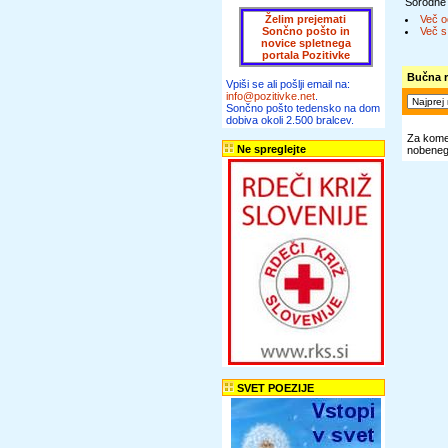
Sorodne
Želim prejemati
Več o
Sončno pošto in
Več s
novice spletnega
portala Pozitivke
Bučna r
Vpiši se ali pošlji email na:
info@pozitivke.net
.
Sončno pošto tedensko na dom
dobiva okoli 2.500 bralcev.
Za komen
Ne spreglejte
nobenega
SVET POEZIJE