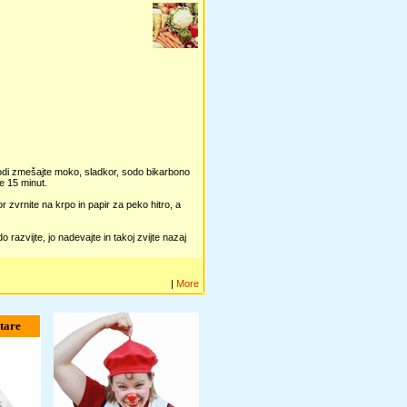
odi zmešajte moko, sladkor, sodo bikarbono
e 15 minut.
 zvrnite na krpo in papir za peko hitro, a
razvijte, jo nadevajte in takoj zvijte nazaj
|
More
tare