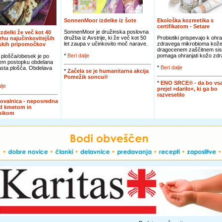
SonnenMoor izdelke iz šote
Ekološka kozmetika s
certifikatom - Setare
SonnenMoor je družinska poslovna
 izdelki že več kot 40
družba iz Avstrije, ki že več kot 50
Probiotiki prispevajo k ohra
vrhu najučinkovitejših
let zaupa v učinkovito moč narave.
zdravega mikrobioma kože
jskih pripomočkov
dragocenem zaščitnem sis
*
Beri dalje
pomaga ohranjati kožo zdra
 plošča/obesek je po
em postopku obdelana
*
Beri dalje
jasta plošča. Obdelava
*
Začela se je humanitarna akcija
Pomežik soncu®
*
ENO SRCE® - da bo vsa
lje
prejel »darilo«, ki ga bo
razveselilo
ovalnica - neposredna
d kmetom in
nikom