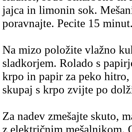
jajca in limonin sok. Mešan
poravnajte. Pecite 15 minut
Na mizo položite vlažno kuh
sladkorjem. Rolado s papir
krpo in papir za peko hitro,
skupaj s krpo zvijte po dolž
Za nadev zmešajte skuto, mas
z električnim mešalnikom. O