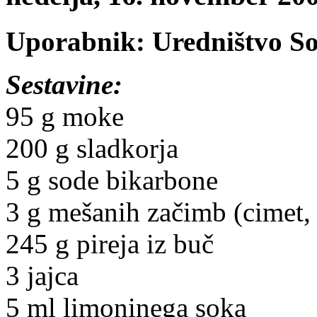
Uporabnik: Uredništvo S
Sestavine:
95 g moke
200 g sladkorja
5 g sode bikarbone
3 g mešanih začimb (cimet,
245 g pireja iz buč
3 jajca
5 ml limoninega soka