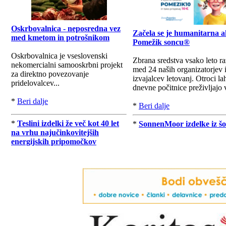
Oskrbovalnica - neposredna vez
Začela se je humanitarna a
med kmetom in potrošnikom
Pomežik soncu®
Oskrbovalnica je vseslovenski
Zbrana sredstva vsako leto r
nekomercialni samooskrbni projekt
med 24 naših organizatorjev 
za direktno povezovanje
izvajalcev letovanj. Otroci la
pridelovalcev...
dnevne počitnice preživljajo v
*
Beri dalje
*
Beri dalje
*
Teslini izdelki že več kot 40 let
*
SonnenMoor izdelke iz šo
na vrhu najučinkovitejših
energijskih pripomočkov