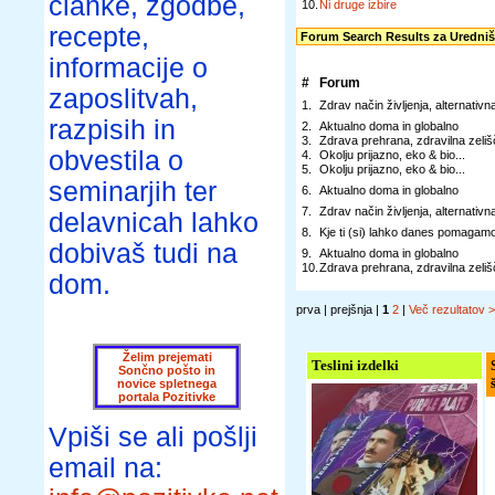
članke, zgodbe,
10.
Ni druge izbire
recepte,
Forum Search Results za Uredni
informacije o
#
Forum
zaposlitvah,
1.
Zdrav način življenja, alternativ
razpisih in
2.
Aktualno doma in globalno
3.
Zdrava prehrana, zdravilna zelišča
obvestila o
4.
Okolju prijazno, eko & bio...
5.
Okolju prijazno, eko & bio...
seminarjih ter
6.
Aktualno doma in globalno
7.
Zdrav način življenja, alternativ
delavnicah lahko
8.
Kje ti (si) lahko danes pomagam
dobivaš tudi na
9.
Aktualno doma in globalno
10.
Zdrava prehrana, zdravilna zelišča
dom.
prva | prejšnja |
1
2
|
Več rezultatov 
Želim prejemati
Teslini izdelki
Sončno pošto in
novice spletnega
portala Pozitivke
Vpiši se ali pošlji
email na: