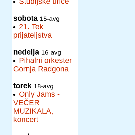
Študijske urice
sobota
15-avg
21. Tek
prijateljstva
nedelja
16-avg
Pihalni orkester
Gornja Radgona
torek
18-avg
Only Jams -
VEČER
MUZIKALA,
koncert