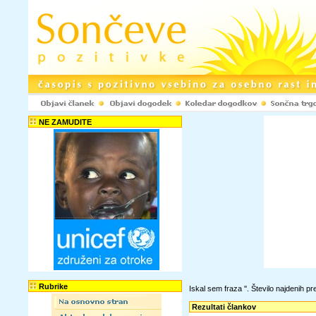
NE ZAMUDITE
Rubrike
Iskal sem fraza '
'. Število najdenih 
Rezultati člankov