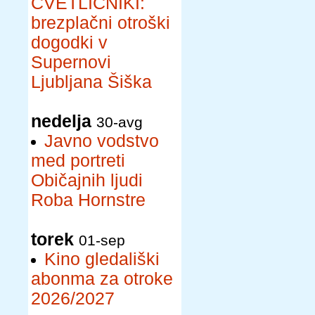
CVETLIČNIKI:
brezplačni otroški
dogodki v
Supernovi
Ljubljana Šiška
nedelja
30-avg
Javno vodstvo
med portreti
Običajnih ljudi
Roba Hornstre
torek
01-sep
Kino gledališki
abonma za otroke
2026/2027