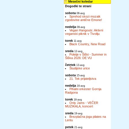
Mesečni koledar
Dogodki te strani
sobota
08-avg
Sprehod skozi mozaik
zgodovine antične Emone!
nedelja
09-avg
Vegan Hangouts: Aktivni
veganski piknik v Tivoliju
torek
11-avg
Black Country, New Road
sreda
12-avg
Poletje v Šiški - Summer in
Šiška 2026: DE VU
četrtek
13-avg
Študijske urice
sobota
15-avg
21. Tek prijateljstva
nedelja
16-avg
Pihalni orkester Gornja
Radgona
torek
18-avg
Only Jams - VEČER
MUZIKALA, koncert
sreda
19-avg
Brezplačna joga pilates na
Lentu
petek
21-avg