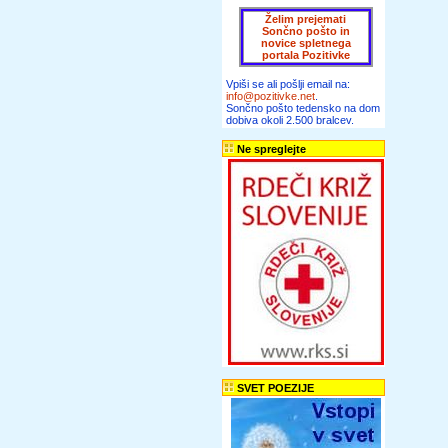
Želim prejemati
Sončno pošto in
novice spletnega
portala Pozitivke
Vpiši se ali pošlji email na:
info@pozitivke.net
.
Sončno pošto tedensko na dom
dobiva okoli 2.500 bralcev.
Ne spreglejte
SVET POEZIJE