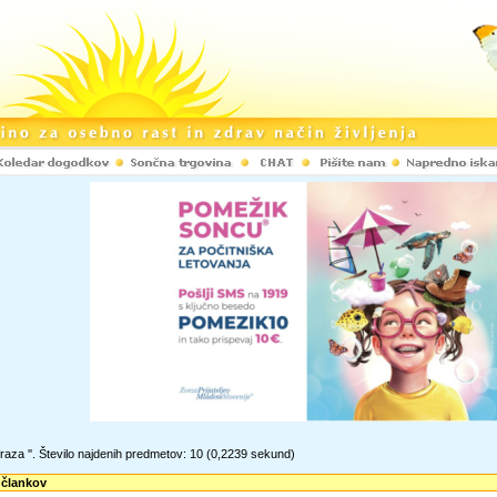
raza '
'. Število najdenih predmetov: 10
(0,2239 sekund)
 člankov