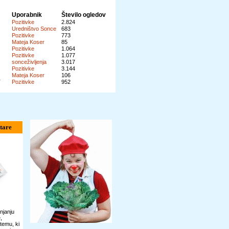
Uporabnik
Število ogledov
Pozitivke
2.824
Uredništvo Sonce
683
Pozitivke
773
Mateja Koser
85
Pozitivke
1.064
Pozitivke
1.077
sonceživljenja
3.017
Pozitivke
3.144
Mateja Koser
106
T
Pozitivke
952
tare
njanju
,
temu, ki