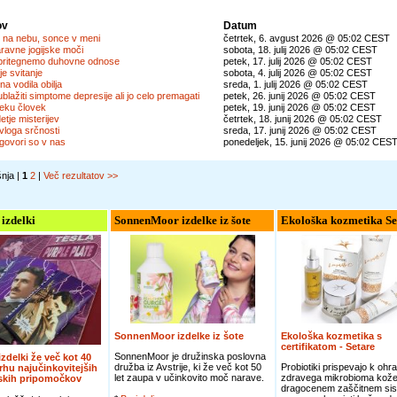
ov
Datum
 na nebu, sonce v meni
četrtek, 6. avgust 2026 @ 05:02 CEST
ravne jogijske moči
sobota, 18. julij 2026 @ 05:02 CEST
pritegnemo duhovne odnose
petek, 17. julij 2026 @ 05:02 CEST
je svitanje
sobota, 4. julij 2026 @ 05:02 CEST
a vodila obilja
sreda, 1. julij 2026 @ 05:02 CEST
blažiti simptome depresije ali jo celo premagati
petek, 26. junij 2026 @ 05:02 CEST
veku človek
petek, 19. junij 2026 @ 05:02 CEST
tje misterijev
četrtek, 18. junij 2026 @ 05:02 CEST
vloga srčnosti
sreda, 17. junij 2026 @ 05:02 CEST
govori so v nas
ponedeljek, 15. junij 2026 @ 05:02 CES
šnja |
1
2
|
Več rezultatov >>
 izdelki
SonnenMoor izdelke iz šote
Ekološka kozmetika Se
SonnenMoor izdelke iz šote
Ekološka kozmetika s
certifikatom - Setare
SonnenMoor je družinska poslovna
 izdelki že več kot 40
družba iz Avstrije, ki že več kot 50
Probiotiki prispevajo k ohra
vrhu najučinkovitejših
let zaupa v učinkovito moč narave.
zdravega mikrobioma kože
jskih pripomočkov
dragocenem zaščitnem sis