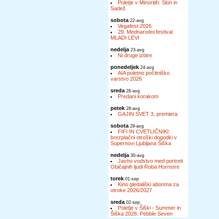
Poletje v Minoritih: Slon in
Sadež
sobota
22-avg
Vegafest 2026
29. Mednarodni festival
MLADI LEVI
nedelja
23-avg
Ni druge izbire
ponedeljek
24-avg
AIA poletno počitniško
varstvo 2026
sreda
26-avg
Predani korakom
petek
28-avg
GAJIN SVET 3, premiera
sobota
29-avg
FIFI IN CVETLIČNIKI:
brezplačni otroški dogodki v
Supernovi Ljubljana Šiška
nedelja
30-avg
Javno vodstvo med portreti
Običajnih ljudi Roba Hornstre
torek
01-sep
Kino gledališki abonma za
otroke 2026/2027
sreda
02-sep
Poletje v Šiški - Summer in
Šiška 2026: Pebble Seven