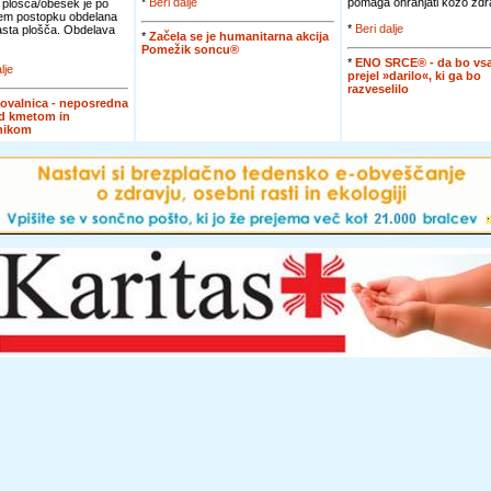
*
Beri dalje
pomaga ohranjati kožo zdra
 plošča/obesek je po
em postopku obdelana
*
Beri dalje
jasta plošča. Obdelava
*
Začela se je humanitarna akcija
Pomežik soncu®
*
ENO SRCE® - da bo vsa
lje
prejel »darilo«, ki ga bo
razveselilo
ovalnica - neposredna
d kmetom in
nikom