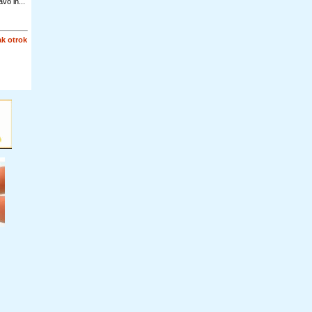
vo in...
k otrok