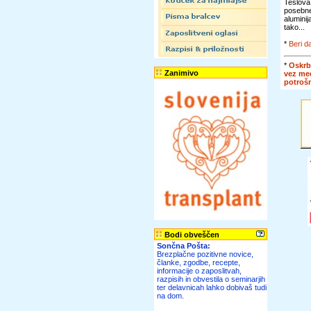
Teslova
posebn
alumini
tako...
*
Beri da
*
Oskrb
Zanimivo
vez me
potroš
Bodi obveščen
Sončna Pošta:
Brezplačne pozitivne novice,
članke, zgodbe, recepte,
informacije o zaposlitvah,
razpisih in obvestila o seminarjih
ter delavnicah lahko dobivaš tudi
na dom.