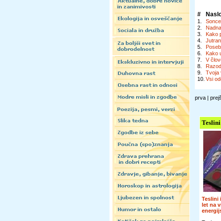
#
Nasl
1.
Sonce
2.
Nadna
3.
Kako 
4.
Jutran
5.
Posebn
6.
Kako u
7.
V člo
8.
Razode
9.
Tvoja 
10.
Vsi od
prva | prej
Teslini
Teslini
let na 
energi