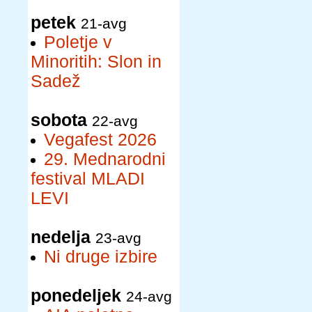
petek
21-avg
Poletje v
Minoritih: Slon in
Sadež
sobota
22-avg
Vegafest 2026
29. Mednarodni
festival MLADI
LEVI
nedelja
23-avg
Ni druge izbire
ponedeljek
24-avg