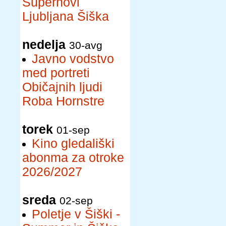
Supernovi
Ljubljana Šiška
nedelja
30-avg
Javno vodstvo
med portreti
Običajnih ljudi
Roba Hornstre
torek
01-sep
Kino gledališki
abonma za otroke
2026/2027
sreda
02-sep
Poletje v Šiški -