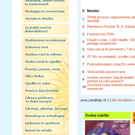
#
Naslov
ZPMS poziva k odgovornemu objav
1.
omrežjih
2.
Planetarno Poročilo Št. 8: Začela
3.
Festival Lent 2026
Claude Corps: 1.000 mladih, 150 m
4.
pomaga skupnostim
5.
Kako nas je Ai spremenil v 7 let 
6.
ZF 50+ na embalaži, a koliko zašč
7.
Pred potovanjem zunaj EU vedno
8.
Skriti stroški poceni hrane
Izredne razmere: kdaj jih letalski
9.
pomeni za vaše pravice?
Zavržena hrana bremeni denarnic
10.
neenakosti
prva | prejšnja |
1
2
|
Več rezultatov 
Teslini izdelki