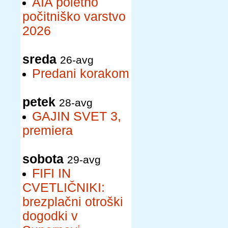
AIA poletno
počitniško varstvo
2026
sreda
26-avg
Predani korakom
petek
28-avg
GAJIN SVET 3,
premiera
sobota
29-avg
FIFI IN
CVETLIČNIKI:
brezplačni otroški
dogodki v