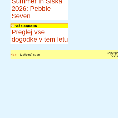
Summer in Šiška
2026: Pebble
Seven
Več o dogodkih
Preglej vse
dogodke v tem letu
Copyrigh
Na vrh
(začetne) strani
Vsa n