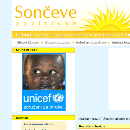
NE ZAMUDITE
Rubrike
Iskal sem fraza '
'. Število najdenih 
Rezultati člankov