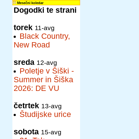
Mesečni koledar
Dogodki te strani
torek
11-avg
Black Country,
New Road
sreda
12-avg
Poletje v Šiški -
Summer in Šiška
2026: DE VU
četrtek
13-avg
Študijske urice
sobota
15-avg