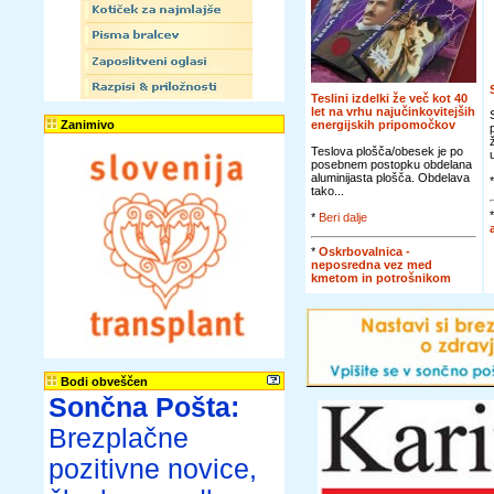
Teslini izdelki že več kot 40
let na vrhu najučinkovitejših
Zanimivo
energijskih pripomočkov
Teslova plošča/obesek je po
posebnem postopku obdelana
aluminijasta plošča. Obdelava
tako...
*
Beri dalje
*
Oskrbovalnica -
neposredna vez med
kmetom in potrošnikom
Bodi obveščen
Sončna Pošta:
Brezplačne
pozitivne novice,