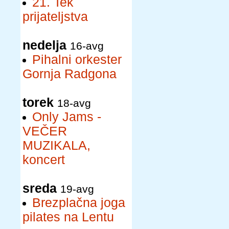
21. Tek
prijateljstva
nedelja
16-avg
Pihalni orkester
Gornja Radgona
torek
18-avg
Only Jams -
VEČER
MUZIKALA,
koncert
sreda
19-avg
Brezplačna joga
pilates na Lentu