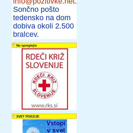
info@pozitivke.net
.
Sončno pošto
tedensko na dom
dobiva okoli 2.500
bralcev.
Ne spreglejte
SVET POEZIJE