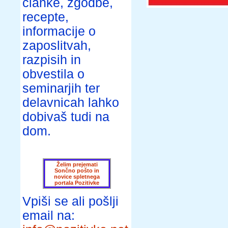
članke, zgodbe,
recepte,
informacije o
zaposlitvah,
razpisih in
obvestila o
seminarjih ter
delavnicah lahko
dobivaš tudi na
dom.
Želim prejemati
Sončno pošto in
novice spletnega
portala Pozitivke
Vpiši se ali pošlji
email na: