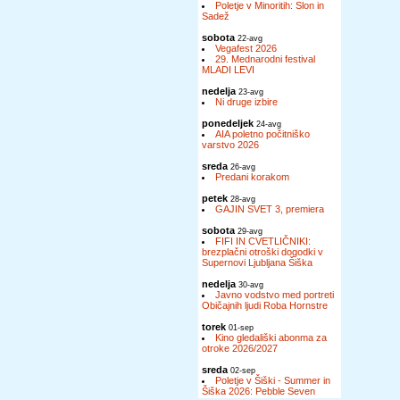
Poletje v Minoritih: Slon in
Sadež
sobota
22-avg
Vegafest 2026
29. Mednarodni festival
MLADI LEVI
nedelja
23-avg
Ni druge izbire
ponedeljek
24-avg
AIA poletno počitniško
varstvo 2026
sreda
26-avg
Predani korakom
petek
28-avg
GAJIN SVET 3, premiera
sobota
29-avg
FIFI IN CVETLIČNIKI:
brezplačni otroški dogodki v
Supernovi Ljubljana Šiška
nedelja
30-avg
Javno vodstvo med portreti
Običajnih ljudi Roba Hornstre
torek
01-sep
Kino gledališki abonma za
otroke 2026/2027
sreda
02-sep
Poletje v Šiški - Summer in
Šiška 2026: Pebble Seven