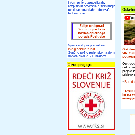
informacije o zaposlitvah,
razpisih in obvestila o seminarjih
Oskrbo
ter delavnicah lahko dobivaš
tudi na dom.
Želim prejemati
Sončno pošto in
novice spletnega
portala Pozitivke
Vpiši se ali pošlji email na:
info@pozitivke.net
.
Oskrbov
Sončno pošto tedensko na dom
vez me
dobiva okoli 2.500 bralcev.
potroš
Oskrbova
Ne spreglejte
nekomer
projekt 
pridelova
*
Beri da
*
Teslini
let na v
energij