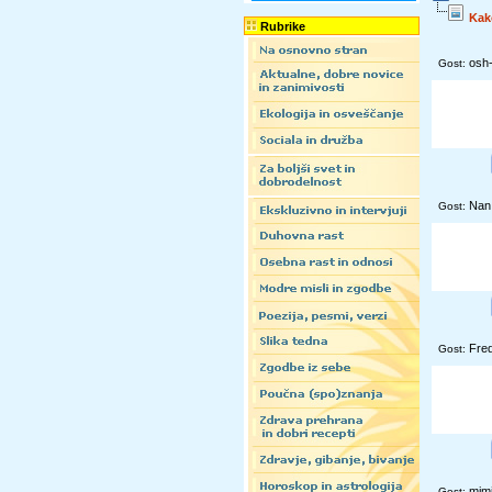
Kak
Rubrike
osh
Gost:
Nan
Gost:
Fre
Gost:
mim
Gost: