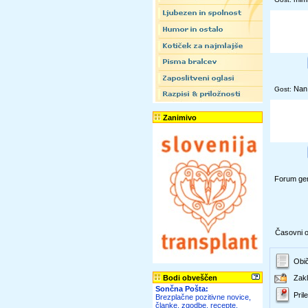
Nan
Gost:
Zanimivo
Forum gen
Časovni ok
Obič
Bodi obveščen
Zakl
Sončna Pošta:
Prile
Brezplačne pozitivne novice,
članke, zgodbe, recepte,