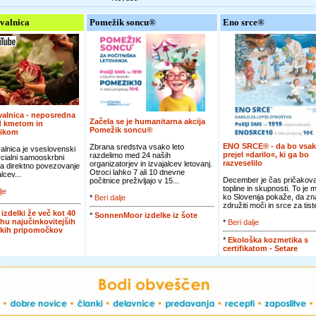
valnica
Pomežik soncu®
Eno srce®
alnica - neposredna
Začela se je humanitarna akcija
d kmetom in
Pomežik soncu®
nikom
ENO SRCE® - da bo vsak
Zbrana sredstva vsako leto
lnica je vseslovenski
prejel »darilo«, ki ga bo
razdelimo med 24 naših
cialni samooskrbni
razveselilo
organizatorjev in izvajalcev letovanj.
za direktno povezovanje
Otroci lahko 7 ali 10 dnevne
lcev...
December je čas pričakova
počitnice preživljajo v 15...
topline in skupnosti. To je 
lje
ko Slovenija pokaže, da zn
*
Beri dalje
združiti moči in srce za tiste
 izdelki že več kot 40
*
SonnenMoor izdelke iz šote
rhu najučinkovitejših
*
Beri dalje
skih pripomočkov
*
Ekološka kozmetika s
certifikatom - Setare