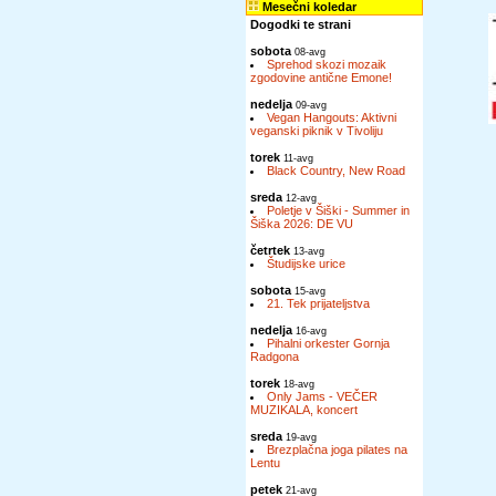
Mesečni koledar
Dogodki te strani
sobota
08-avg
Sprehod skozi mozaik
zgodovine antične Emone!
nedelja
09-avg
Vegan Hangouts: Aktivni
veganski piknik v Tivoliju
torek
11-avg
Black Country, New Road
sreda
12-avg
Poletje v Šiški - Summer in
Šiška 2026: DE VU
četrtek
13-avg
Študijske urice
sobota
15-avg
21. Tek prijateljstva
nedelja
16-avg
Pihalni orkester Gornja
Radgona
torek
18-avg
Only Jams - VEČER
MUZIKALA, koncert
sreda
19-avg
Brezplačna joga pilates na
Lentu
petek
21-avg