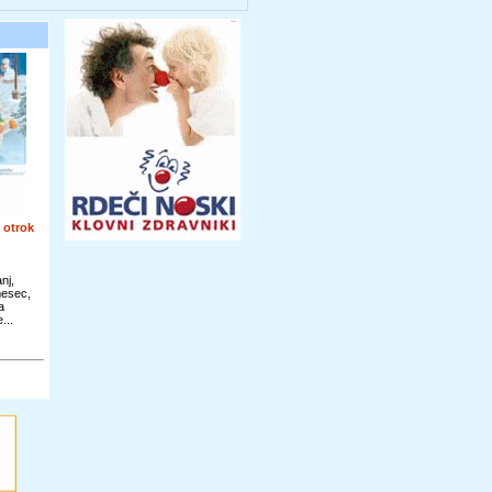
 otrok
nj,
mesec,
a
...