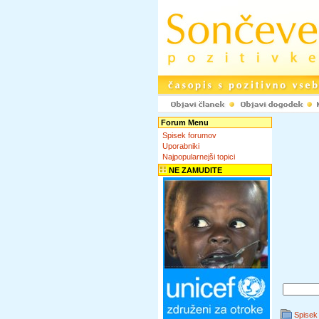
Forum Menu
Spisek forumov
Uporabniki
Najpopularnejši topici
NE ZAMUDITE
Spisek