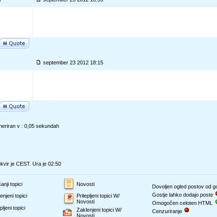
september 23 2012 18:15
eriran v : 0,05 sekundah
vir je CEST. Ura je 02:50
anji topici
Novosti
Dovoljen ogled postov od 
Gostje lahko dodajo poste
enjeni topici
Prilepljeni topici W/
Novosti
Omogočen celoten HTML
pljeni topici
Zaklenjeni topici W/
Cenzuriranje
Novosti