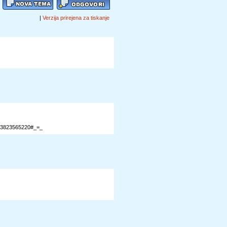
|
Verzija prirejena za tiskanje
353823565220#_=_