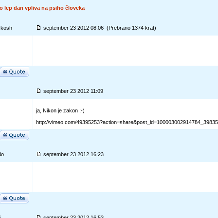
o lep dan vpliva na psiho človeka
-kosh
september 23 2012 08:06 (Prebrano 1374 krat)
september 23 2012 11:09
ja, Nikon je zakon ;-)
http://vimeo.com/49395253?action=share&post_id=100003002914784_398
do
september 23 2012 16:23
i
september 23 2012 16:53