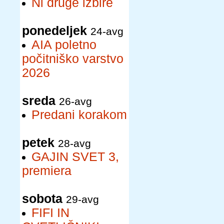
Ni druge izbire
ponedeljek
24-avg
AIA poletno
počitniško varstvo
2026
sreda
26-avg
Predani korakom
petek
28-avg
GAJIN SVET 3,
premiera
sobota
29-avg
FIFI IN