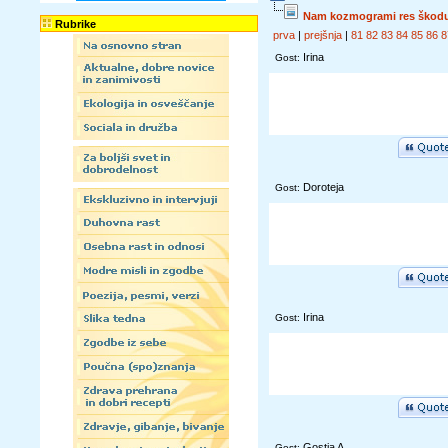
Nam kozmogrami res škodu
Rubrike
prva
|
prejšnja
|
81
82
83
84
85
86
8
Irina
Gost:
Doroteja
Gost:
Irina
Gost:
Gostja A
Gost: