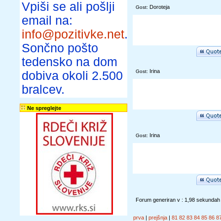
Vpiši se ali pošlji
Doroteja
Gost:
email na:
info@pozitivke.net
.
Sončno pošto
tedensko na dom
Irina
Gost:
dobiva okoli 2.500
bralcev.
Ne spreglejte
Irina
Gost:
Forum generiran v : 1,98 sekundah
prva
|
prejšnja
|
81
82
83
84
85
86
8