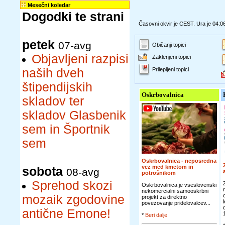
Mesečni koledar
Dogodki te strani
Časovni okvir je CEST. Ura je 04:0
petek
07-avg
Običanji topici
Objavljeni razpisi
Zaklenjeni topici
naših dveh
Prilepljeni topici
štipendijskih
Oskrbovalnica
skladov ter
skladov Glasbenik
sem in Športnik
sem
Oskrbovalnica - neposredna
vez med kmetom in
sobota
08-avg
potrošnikom
Sprehod skozi
Oskrbovalnica je vseslovenski
nekomercialni samooskrbni
mozaik zgodovine
projekt za direktno
povezovanje pridelovalcev...
antične Emone!
*
Beri dalje