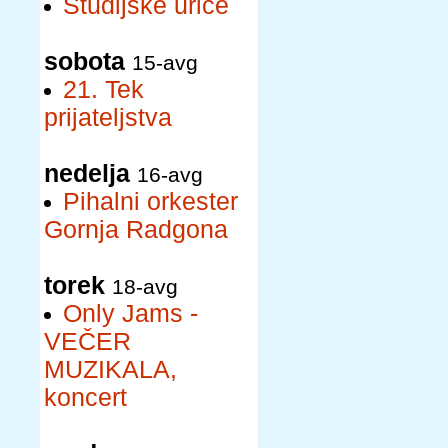
Študijske urice
sobota
15-avg
21. Tek
prijateljstva
nedelja
16-avg
Pihalni orkester
Gornja Radgona
torek
18-avg
Only Jams -
VEČER
MUZIKALA,
koncert