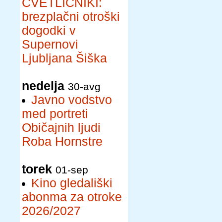
CVETLIČNIKI:
brezplačni otroški
dogodki v
Supernovi
Ljubljana Šiška
nedelja
30-avg
Javno vodstvo
med portreti
Običajnih ljudi
Roba Hornstre
torek
01-sep
Kino gledališki
abonma za otroke
2026/2027