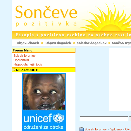
Forum Menu
Spisek forumov
Uporabniki
Najpopularnejši topici
NE ZAMUDITE
Spisek forumov
>
Splošno
>
Okol