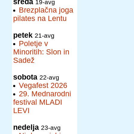
sreda
19-avg
Brezplačna joga
pilates na Lentu
petek
21-avg
Poletje v
Minoritih: Slon in
Sadež
sobota
22-avg
Vegafest 2026
29. Mednarodni
festival MLADI
LEVI
nedelja
23-avg