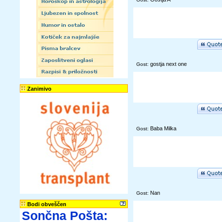
gostja next one
Gost:
Zanimivo
Baba Milka
Gost:
Nan
Gost:
Bodi obveščen
Sončna Pošta: