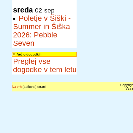
sreda
02-sep
Poletje v Šiški -
Summer in Šiška
2026: Pebble
Seven
Več o dogodkih
Preglej vse
dogodke v tem letu
Copyrigh
Na vrh
(začetne) strani
Vsa n