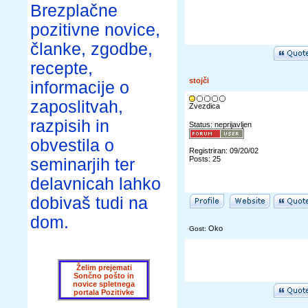
Brezplačne
pozitivne novice,
članke, zgodbe,
recepte,
stojči
informacije o
zaposlitvah,
Zvezdica
razpisih in
Status: neprijavljen
obvestila o
Registriran: 09/20/02
Posts: 25
seminarjih ter
delavnicah lahko
dobivaš tudi na
dom.
Oko
Gost:
Želim prejemati
Sončno pošto in
novice spletnega
portala Pozitivke