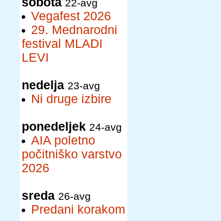
sobota
22-avg
Vegafest 2026
29. Mednarodni
festival MLADI
LEVI
nedelja
23-avg
Ni druge izbire
ponedeljek
24-avg
AIA poletno
počitniško varstvo
2026
sreda
26-avg
Predani korakom