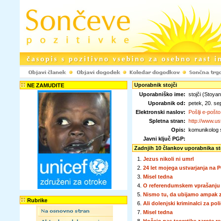
Uporabnik stojči
NE ZAMUDITE
Uporabniško ime:
stojči (Stoya
Uporabnik od:
petek, 20. s
Elektronski naslov:
Pošlji e-pošto
Spletna stran:
http://www.us
Opis:
komunikolog 
Javni ključ PGP:
Zadnjih 10 člankov uporabnika st
1.
Jezus nikoli ni umrl
2.
24 let mojega ustvarjanja na P
3.
Misel tedna
4.
O referendumskem vprašanju s
5.
Nismo tu, da ubijamo ampak z
Rubrike
6.
Ali dolenjski kriminalci za po
7.
Misel tedna