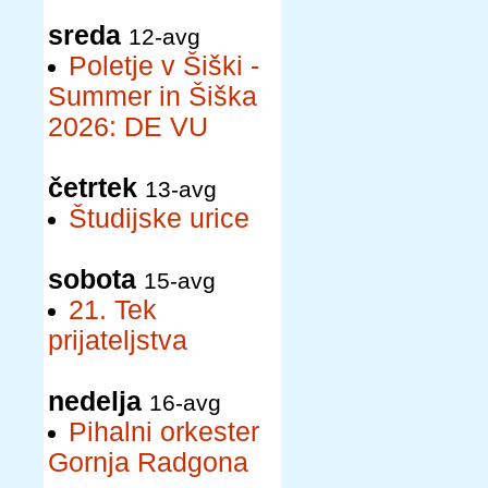
sreda
12-avg
Poletje v Šiški -
Summer in Šiška
2026: DE VU
četrtek
13-avg
Študijske urice
sobota
15-avg
21. Tek
prijateljstva
nedelja
16-avg
Pihalni orkester
Gornja Radgona