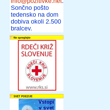
info@pozitivke.net
.
Sončno pošto
tedensko na dom
dobiva okoli 2.500
bralcev.
Ne spreglejte
SVET POEZIJE