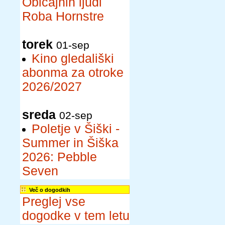
Običajnih ljudi
Roba Hornstre
torek
01-sep
Kino gledališki
abonma za otroke
2026/2027
sreda
02-sep
Poletje v Šiški -
Summer in Šiška
2026: Pebble
Seven
Več o dogodkih
Preglej vse
dogodke v tem letu