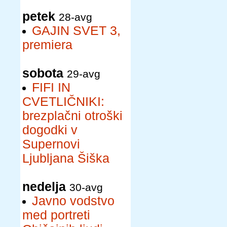
petek
28-avg
GAJIN SVET 3,
premiera
sobota
29-avg
FIFI IN
CVETLIČNIKI:
brezplačni otroški
dogodki v
Supernovi
Ljubljana Šiška
nedelja
30-avg
Javno vodstvo
med portreti