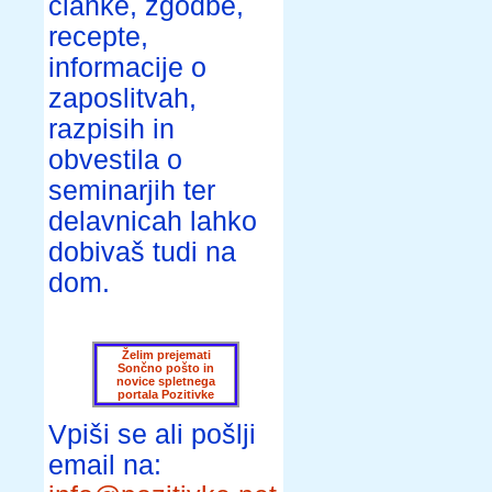
članke, zgodbe,
recepte,
informacije o
zaposlitvah,
razpisih in
obvestila o
seminarjih ter
delavnicah lahko
dobivaš tudi na
dom.
Želim prejemati
Sončno pošto in
novice spletnega
portala Pozitivke
Vpiši se ali pošlji
email na: