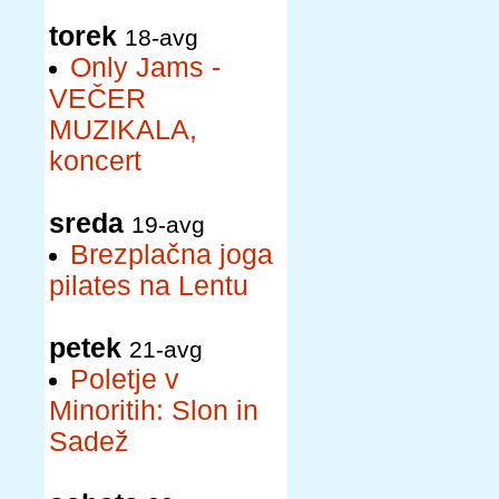
torek
18-avg
Only Jams -
VEČER
MUZIKALA,
koncert
sreda
19-avg
Brezplačna joga
pilates na Lentu
petek
21-avg
Poletje v
Minoritih: Slon in
Sadež