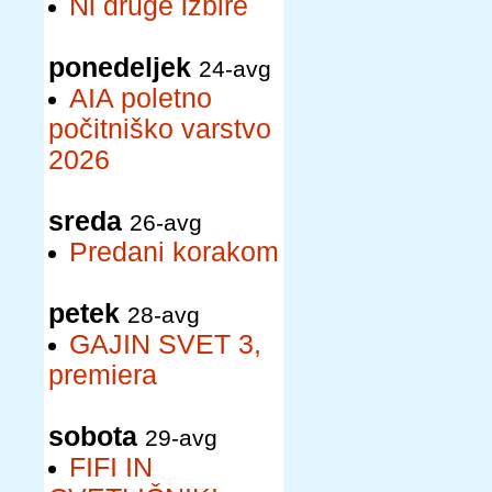
Ni druge izbire
ponedeljek
24-avg
AIA poletno
počitniško varstvo
2026
sreda
26-avg
Predani korakom
petek
28-avg
GAJIN SVET 3,
premiera
sobota
29-avg
FIFI IN