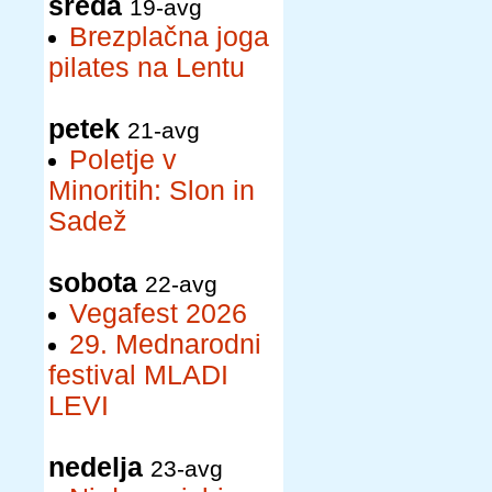
sreda
19-avg
Brezplačna joga
pilates na Lentu
petek
21-avg
Poletje v
Minoritih: Slon in
Sadež
sobota
22-avg
Vegafest 2026
29. Mednarodni
festival MLADI
LEVI
nedelja
23-avg