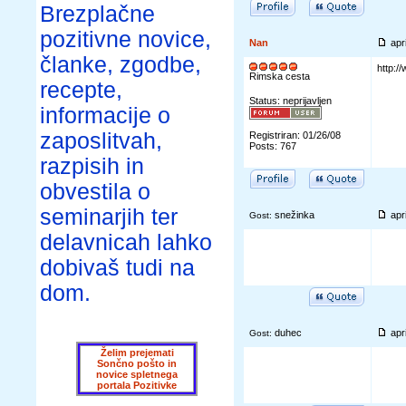
Brezplačne
pozitivne novice,
Nan
apr
članke, zgodbe,
http:/
Rimska cesta
recepte,
Status: neprijavljen
informacije o
zaposlitvah,
Registriran: 01/26/08
Posts: 767
razpisih in
obvestila o
seminarjih ter
snežinka
apr
Gost:
delavnicah lahko
dobivaš tudi na
dom.
duhec
apr
Gost:
Želim prejemati
Sončno pošto in
novice spletnega
portala Pozitivke