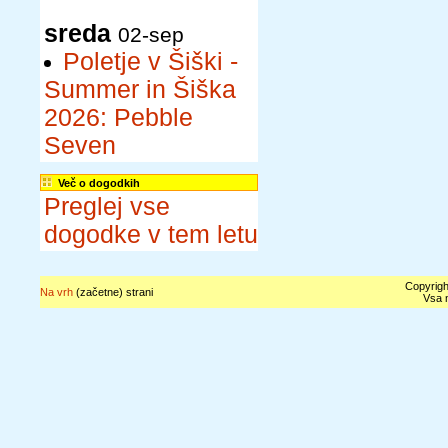
sreda
02-sep
Poletje v Šiški -
Summer in Šiška
2026: Pebble
Seven
Več o dogodkih
Preglej vse
dogodke v tem letu
Copyrigh
Na vrh
(začetne) strani
Vsa n