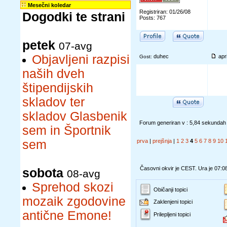
Mesečni koledar
Registriran: 01/26/08
Dogodki te strani
Posts: 767
petek
07-avg
Objavljeni razpisi
duhec
apr
Gost:
naših dveh
štipendijskih
skladov ter
skladov Glasbenik
Forum generiran v : 5,84 sekundah
sem in Športnik
sem
prva
|
prejšnja
|
1
2
3
4
5
6
7
8
9
10
Časovni okvir je CEST. Ura je 07:0
sobota
08-avg
Sprehod skozi
Običanji topici
mozaik zgodovine
Zaklenjeni topici
antične Emone!
Prilepljeni topici