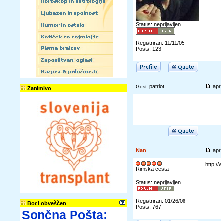
Status: neprijavljen
Registriran: 11/11/05
Posts: 123
patriot
apr
Gost:
Zanimivo
Nan
apr
http:/
Rimska cesta
Status: neprijavljen
Registriran: 01/26/08
Bodi obveščen
Posts: 767
Sončna Pošta: