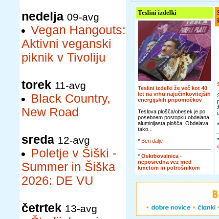
Teslini izdelki
nedelja
09-avg
Vegan Hangouts:
Aktivni veganski
piknik v Tivoliju
torek
11-avg
Teslini izdelki že več kot 40
let na vrhu najučinkovitejših
Black Country,
energijskih pripomočkov
New Road
Teslova plošča/obesek je po
posebnem postopku obdelana
aluminijasta plošča. Obdelava
tako...
sreda
12-avg
*
Beri dalje
Poletje v Šiški -
*
Oskrbovalnica -
neposredna vez med
Summer in Šiška
kmetom in potrošnikom
2026: DE VU
četrtek
13-avg