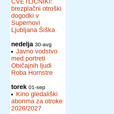
CVETLIČNIKI:
brezplačni otroški
dogodki v
Supernovi
Ljubljana Šiška
nedelja
30-avg
Javno vodstvo
med portreti
Običajnih ljudi
Roba Hornstre
torek
01-sep
Kino gledališki
abonma za otroke
2026/2027