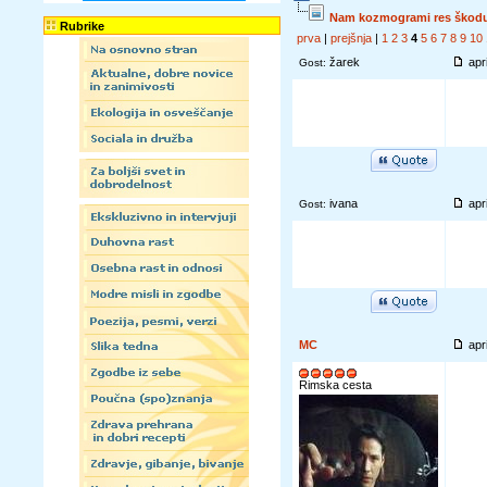
Nam kozmogrami res škodu
Rubrike
prva
|
prejšnja
|
1
2
3
4
5
6
7
8
9
10
žarek
apr
Gost:
ivana
apr
Gost:
MC
apr
Rimska cesta