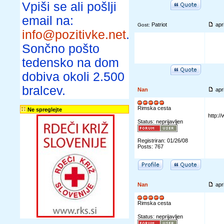
Vpiši se ali pošlji
email na:
Patriot
apr
Gost:
info@pozitivke.net
.
Sončno pošto
tedensko na dom
dobiva okoli 2.500
bralcev.
Nan
apr
Rimska cesta
Ne spreglejte
http:/
Status: neprijavljen
Registriran: 01/26/08
Posts: 767
Nan
apr
Rimska cesta
Status: neprijavljen