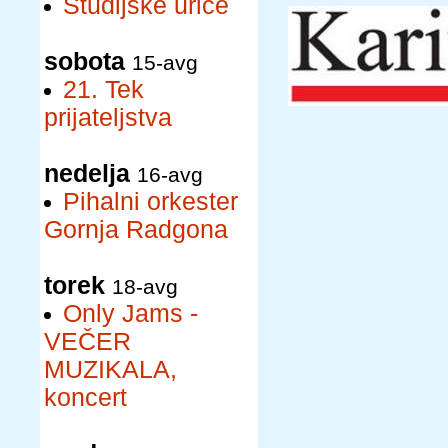
Študijske urice
sobota
15-avg
21. Tek
prijateljstva
nedelja
16-avg
Pihalni orkester
Gornja Radgona
torek
18-avg
Only Jams -
VEČER
MUZIKALA,
koncert