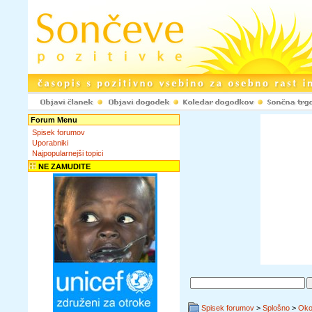
Forum Menu
Spisek forumov
Uporabniki
Najpopularnejši topici
NE ZAMUDITE
Spisek forumov
>
Splošno
>
Okol