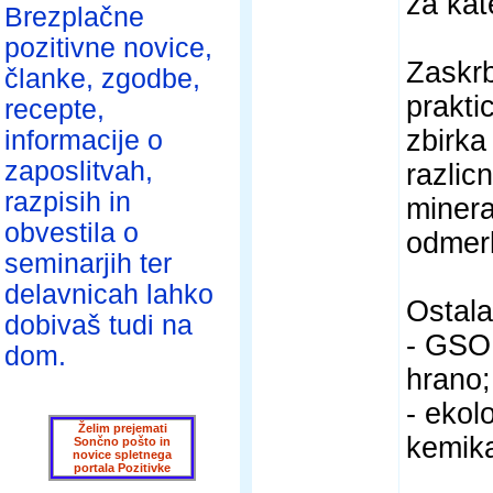
za kat
Brezplačne
pozitivne novice,
Zaskrb
članke, zgodbe,
prakti
recepte,
zbirka
informacije o
zaposlitvah,
razlic
razpisih in
minera
obvestila o
odmerk
seminarjih ter
delavnicah lahko
Ostala
dobivaš tudi na
- GSO:
dom.
hrano;
- ekol
Želim prejemati
kemika
Sončno pošto in
novice spletnega
portala Pozitivke