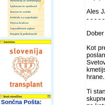
Ales J
- - - - -
Dober
Zanimivo
Kot pr
poslan
Svetov
kmetij
hrane.
Ti sta
Bodi obveščen
skupne
Sončna Pošta: