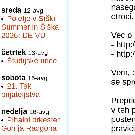
nasega
sreda
12-avg
otroci.
Poletje v Šiški -
Summer in Šiška
Vec o 
2026: DE VU
- http
četrtek
13-avg
- http
Študijske urice
Vem, d
sobota
15-avg
se spr
21. Tek
prijateljstva
Prepri
v teh 
nedelja
16-avg
posten
Pihalni orkester
Gornja Radgona
pravic