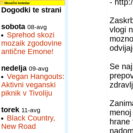
- http
Mesečni koledar
Dogodki te strani
Zaskrb
sobota
08-avg
vlogi 
Sprehod skozi
moznos
mozaik zgodovine
odvija
antične Emone!
Se naj
nedelja
09-avg
prepov
Vegan Hangouts:
zdravl
Aktivni veganski
piknik v Tivoliju
Zanima
torek
11-avg
menoj 
Black Country,
hrane 
New Road
nadome