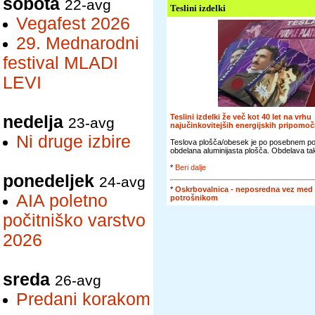
sobota
22-avg
Teslini izdelki
Vegafest 2026
29. Mednarodni
festival MLADI
LEVI
nedelja
Teslini izdelki že več kot 40 let na vrhu
23-avg
najučinkovitejših energijskih pripomo
Ni druge izbire
Teslova plošča/obesek je po posebnem p
obdelana aluminijasta plošča. Obdelava tak
*
Beri dalje
ponedeljek
24-avg
*
Oskrbovalnica - neposredna vez med
AIA poletno
potrošnikom
počitniško varstvo
2026
sreda
26-avg
Predani korakom