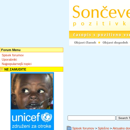
Forum Menu
Spisek forumov
Uporabniki
Najpopularnejši topici
NE ZAMUDITE
Spisek forumov
>
Splošno
>
Aktualno do