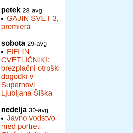
petek
28-avg
GAJIN SVET 3,
premiera
sobota
29-avg
FIFI IN
CVETLIČNIKI:
brezplačni otroški
dogodki v
Supernovi
Ljubljana Šiška
nedelja
30-avg
Javno vodstvo
med portreti