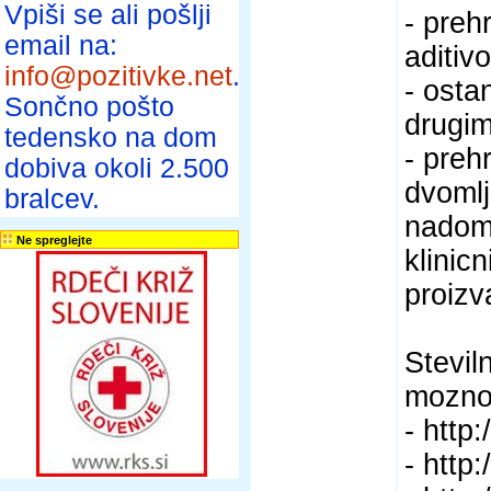
Vpiši se ali pošlji
- preh
email na:
aditivo
info@pozitivke.net
.
- osta
Sončno pošto
drugim
tedensko na dom
- preh
dobiva okoli 2.500
dvomlj
bralcev.
nadome
Ne spreglejte
klinic
proizva
Stevil
mozno 
- http
- http