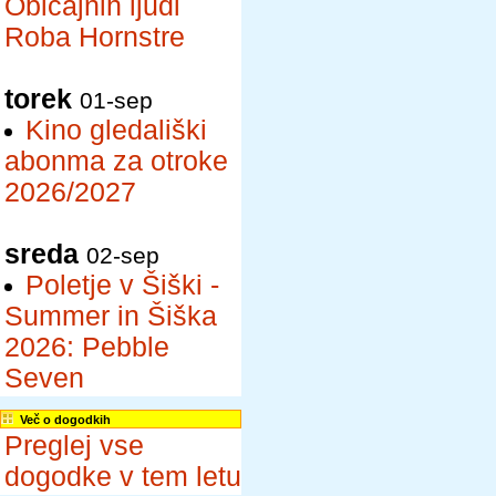
Običajnih ljudi
Roba Hornstre
torek
01-sep
Kino gledališki
abonma za otroke
2026/2027
sreda
02-sep
Poletje v Šiški -
Summer in Šiška
2026: Pebble
Seven
Več o dogodkih
Preglej vse
dogodke v tem letu