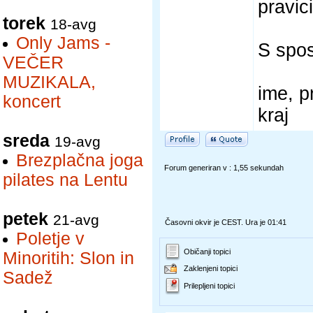
pravic
torek
18-avg
Only Jams -
S spo
VEČER
MUZIKALA,
ime, p
koncert
kraj
sreda
19-avg
Brezplačna joga
Forum generiran v : 1,55 sekundah
pilates na Lentu
petek
21-avg
Časovni okvir je CEST. Ura je 01:41
Poletje v
Običanji topici
Minoritih: Slon in
Zaklenjeni topici
Sadež
Prilepljeni topici