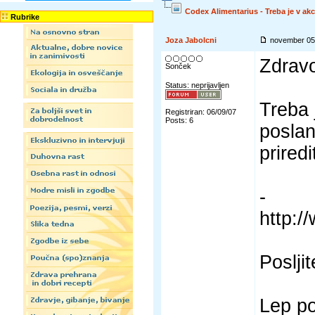
Codex Alimentarius - Treba je v akc
Rubrike
Joza Jabolcni
november 05 
Zdrav
Sonček
Status: neprijavljen
Treba 
Registriran: 06/09/07
Posts: 6
poslan
prired
-
http:
Posljit
Lep po