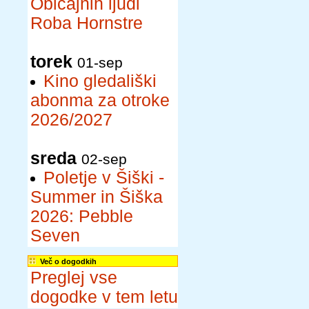
Običajnih ljudi
Roba Hornstre
torek
01-sep
Kino gledališki
abonma za otroke
2026/2027
sreda
02-sep
Poletje v Šiški -
Summer in Šiška
2026: Pebble
Seven
Več o dogodkih
Preglej vse
dogodke v tem letu