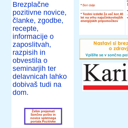
Brezplačne
*
Beri dalje
pozitivne novice,
*
Teslini izdelki že več kot 40
let na vrhu najučinkovitejših
članke, zgodbe,
energijskih pripomočkov
recepte,
informacije o
zaposlitvah,
razpisih in
obvestila o
seminarjih ter
delavnicah lahko
dobivaš tudi na
dom.
Želim prejemati
Sončno pošto in
novice spletnega
portala Pozitivke