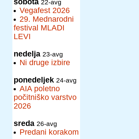
sobota
22-avg
Vegafest 2026
29. Mednarodni
festival MLADI
LEVI
nedelja
23-avg
Ni druge izbire
ponedeljek
24-avg
AIA poletno
počitniško varstvo
2026
sreda
26-avg
Predani korakom