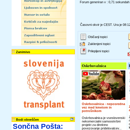
Forum generiran v : 0,71 sekundah
Časovni okvir je CEST. Ura je 08:1
Običanji topici
Zaklenjeni topici
Prilepljeni topici
Zanimivo
Oskrbovalnica
Oskrbovalnica - neposredna
vez med kmetom in
potrošnikom
Oskrbovalnica je vseslovenski
Bodi obveščen
nekomercialni samooskrbni
Sončna Pošta:
projekt za direktno
povezovanje pridelovalcev...