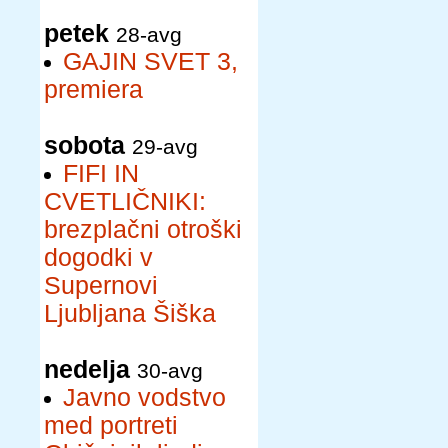
petek
28-avg
GAJIN SVET 3,
premiera
sobota
29-avg
FIFI IN
CVETLIČNIKI:
brezplačni otroški
dogodki v
Supernovi
Ljubljana Šiška
nedelja
30-avg
Javno vodstvo
med portreti