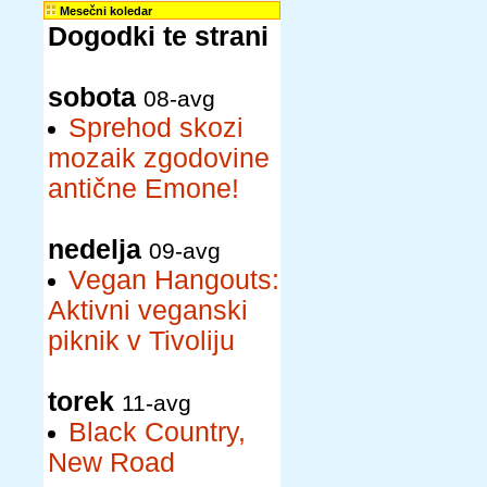
Mesečni koledar
Dogodki te strani
sobota
08-avg
Sprehod skozi
mozaik zgodovine
antične Emone!
nedelja
09-avg
Vegan Hangouts:
Aktivni veganski
piknik v Tivoliju
torek
11-avg
Black Country,
New Road