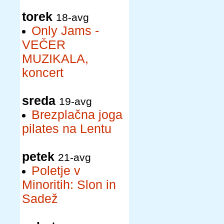
torek
18-avg
Only Jams -
VEČER
MUZIKALA,
koncert
sreda
19-avg
Brezplačna joga
pilates na Lentu
petek
21-avg
Poletje v
Minoritih: Slon in
Sadež