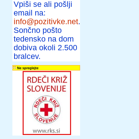
Vpiši se ali pošlji
email na:
info@pozitivke.net
.
Sončno pošto
tedensko na dom
dobiva okoli 2.500
bralcev.
Ne spreglejte