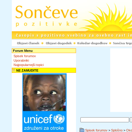
Forum Menu
Spisek forumov
Uporabniki
Najpopularnejši topici
NE ZAMUDITE
Spisek forumov
>
Splošno
>
Okol