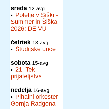
sreda
12-avg
Poletje v Šiški -
Summer in Šiška
2026: DE VU
četrtek
13-avg
Študijske urice
sobota
15-avg
21. Tek
prijateljstva
nedelja
16-avg
Pihalni orkester
Gornja Radgona