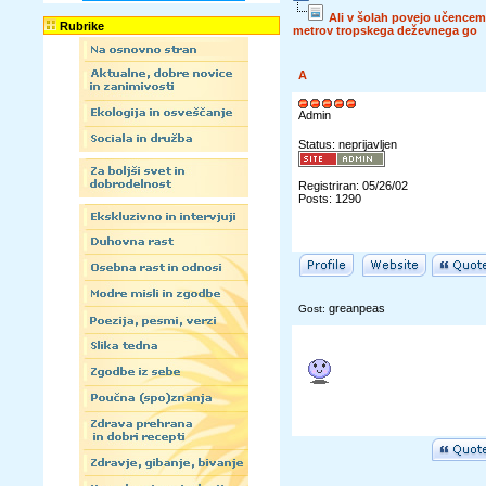
Ali v šolah povejo učencem
Rubrike
metrov tropskega deževnega go
A
Admin
Status: neprijavljen
Registriran: 05/26/02
Posts: 1290
greanpeas
Gost: