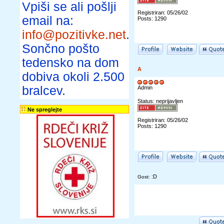
Vpiši se ali pošlji
Registriran: 05/26/02
email na:
Posts: 1290
info@pozitivke.net
.
Sončno pošto
tedensko na dom
A
dobiva okoli 2.500
bralcev.
Admin
Status: neprijavljen
Ne spreglejte
Registriran: 05/26/02
Posts: 1290
:D
Gost: