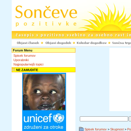
Forum Menu
Spisek forumov
Uporabniki
Najpopularnejši topici
NE ZAMUDITE
Spisek forumov
>
Skupnost
>
Po