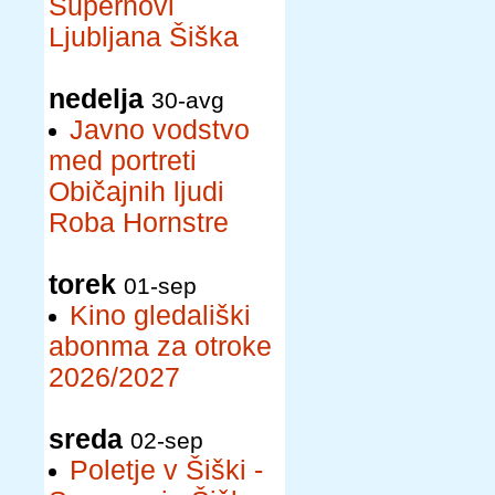
Supernovi
Ljubljana Šiška
nedelja
30-avg
Javno vodstvo
med portreti
Običajnih ljudi
Roba Hornstre
torek
01-sep
Kino gledališki
abonma za otroke
2026/2027
sreda
02-sep
Poletje v Šiški -