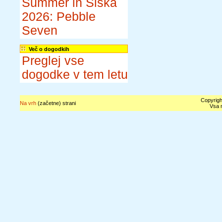
Summer in Šiška
2026: Pebble
Seven
Več o dogodkih
Preglej vse
dogodke v tem letu
Copyrigh
Na vrh
(začetne) strani
Vsa n