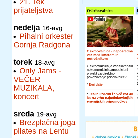
21. Tek
prijateljstva
Oskrbovalnica
nedelja
16-avg
Pihalni orkester
Gornja Radgona
Oskrbovalnica - neposredna
vez med kmetom in
potrošnikom
torek
18-avg
Oskrbovalnica je vseslovenski
Only Jams -
nekomercialni samooskrbni
projekt za direktno
VEČER
povezovanje pridelovalcev...
*
Beri dalje
MUZIKALA,
*
Teslini izdelki že več kot 40
koncert
let na vrhu najučinkovitejših
energijskih pripomočkov
sreda
19-avg
Brezplačna joga
pilates na Lentu