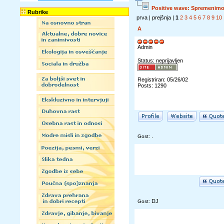
Positive wave: Spremenimo
Rubrike
prva | prejšnja |
1
2
3
4
5
6
7
8
9
10
A
Admin
Status: neprijavljen
Registriran: 05/26/02
Posts: 1290
.
Gost:
DJ
Gost: