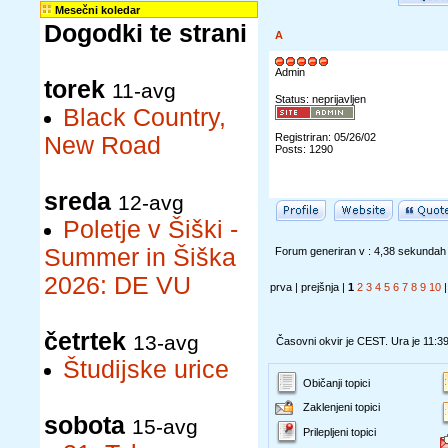
Mesečni koledar
Dogodki te strani
A
Admin
torek
11-avg
Status: neprijavljen
Black Country,
Registriran: 05/26/02
New Road
Posts: 1290
sreda
12-avg
Poletje v Šiški -
Summer in Šiška
Forum generiran v : 4,38 sekundah
2026: DE VU
prva | prejšnja |
1
2
3
4
5
6
7
8
9
10
četrtek
13-avg
Časovni okvir je CEST. Ura je 11:3
Študijske urice
Običanji topici
Zaklenjeni topici
sobota
15-avg
Prilepljeni topici