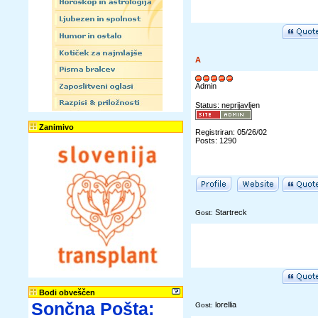
A
Admin
Status: neprijavljen
Zanimivo
Registriran: 05/26/02
Posts: 1290
Startreck
Gost:
Bodi obveščen
Sončna Pošta:
lorellia
Gost: