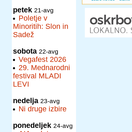
petek
21-avg
Poletje v
Minoritih: Slon in
Sadež
sobota
22-avg
Vegafest 2026
29. Mednarodni
festival MLADI
LEVI
nedelja
23-avg
Ni druge izbire
ponedeljek
24-avg