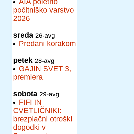
AIA poletno
počitniško varstvo
2026
sreda
26-avg
Predani korakom
petek
28-avg
GAJIN SVET 3,
premiera
sobota
29-avg
FIFI IN
CVETLIČNIKI:
brezplačni otroški
dogodki v