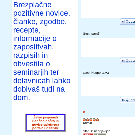
Brezplačne
pozitivne novice,
članke, zgodbe,
recepte,
sam7
Gost:
informacije o
zaposlitvah,
razpisih in
obvestila o
seminarjih ter
Kooperativa
Gost:
delavnicah lahko
dobivaš tudi na
dom.
A
Želim prejemati
Sončno pošto in
Admin
novice spletnega
portala Pozitivke
Status: neprijavljen