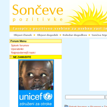
Forum Menu
Spisek forumov
Uporabniki
Najpopularnejši topici
NE ZAMUDITE
Spisek forumov
>
Skupnost
>
Za