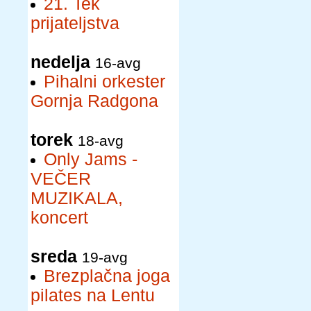
21. Tek
prijateljstva
nedelja
16-avg
Pihalni orkester
Gornja Radgona
torek
18-avg
Only Jams -
VEČER
MUZIKALA,
koncert
sreda
19-avg
Brezplačna joga
pilates na Lentu