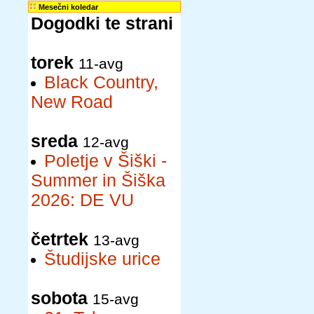
Mesečni koledar
Dogodki te strani
torek
11-avg
Black Country,
New Road
sreda
12-avg
Poletje v Šiški -
Summer in Šiška
2026: DE VU
četrtek
13-avg
Študijske urice
sobota
15-avg