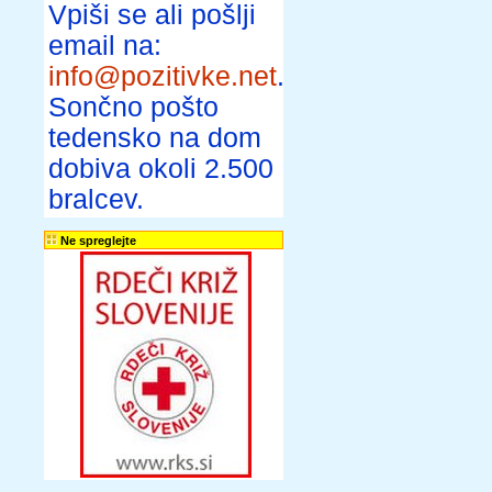
Vpiši se ali pošlji
email na:
info@pozitivke.net
.
Sončno pošto
tedensko na dom
dobiva okoli 2.500
bralcev.
Ne spreglejte