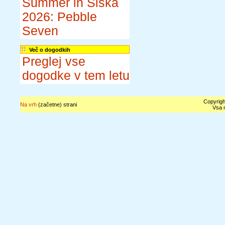
Summer in Šiška
2026: Pebble
Seven
Več o dogodkih
Preglej vse
dogodke v tem letu
Copyrigh
Na vrh
(začetne) strani
Vsa n