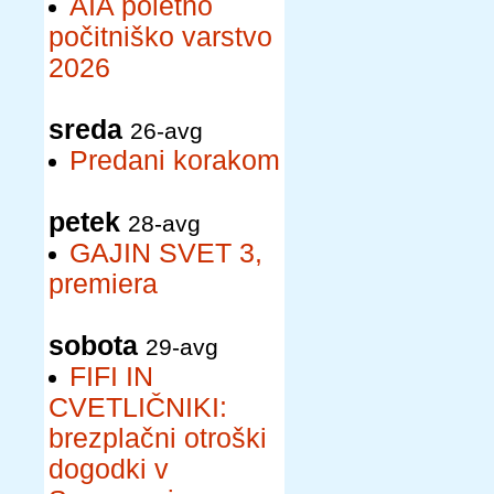
AIA poletno
počitniško varstvo
2026
sreda
26-avg
Predani korakom
petek
28-avg
GAJIN SVET 3,
premiera
sobota
29-avg
FIFI IN
CVETLIČNIKI:
brezplačni otroški
dogodki v