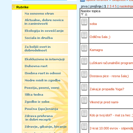
prva | prejšnja |
1
2
3
4
5
|
naslednja
Rubrike
Naslov topica
soba
Odlična šala ;)
Kamagra
Luštkani računalniški programi, k
Dostava pice - resna šala;)
Zakaj je propadla Yuga?
Vikend je pred nami-
Kdo je tvoj idol? - mal za hec ;
2-krat 10.000 evrov - stipendi