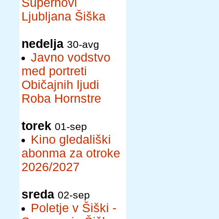
Supernovi
Ljubljana Šiška
nedelja
30-avg
Javno vodstvo
med portreti
Običajnih ljudi
Roba Hornstre
torek
01-sep
Kino gledališki
abonma za otroke
2026/2027
sreda
02-sep
Poletje v Šiški -