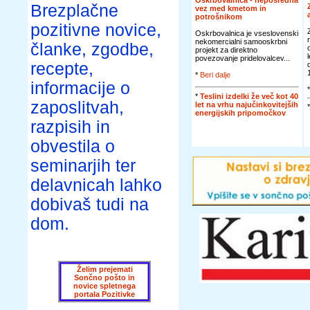
Oskrbovalnica - neposredna
Brezplačne
vez med kmetom in
potrošnikom
pozitivne novice,
Oskrbovalnica je vseslovenski
nekomercialni samooskrbni
članke, zgodbe,
projekt za direktno
povezovanje pridelovalcev...
recepte,
*
Beri dalje
informacije o
*
Teslini izdelki že več kot 40
zaposlitvah,
let na vrhu najučinkovitejših
energijskih pripomočkov
razpisih in
obvestila o
seminarjih ter
delavnicah lahko
dobivaš tudi na
dom.
Želim prejemati
Sončno pošto in
novice spletnega
portala Pozitivke