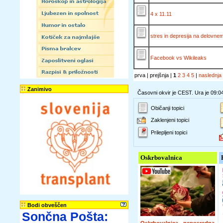
4 x 11.11
stres in depresija na delovnem
Facebook vs Wikileaks
prva | prejšnja |
1
2
3
4
5
|
naslednja
Zanimivo
Časovni okvir je CEST. Ura je 09:0
Običanji topici
Zaklenjeni topici
Prilepljeni topici
Oskrbovalnica
Bodi obveščen
Sončna Pošta: