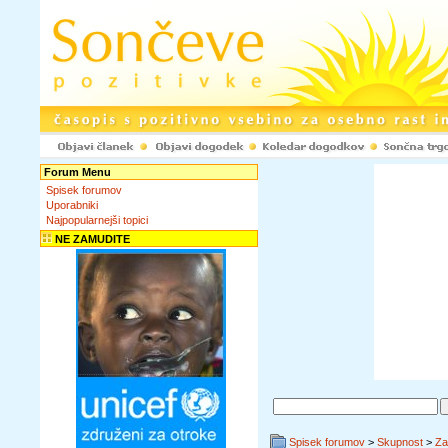
Forum Menu
Spisek forumov
Uporabniki
Najpopularnejši topici
NE ZAMUDITE
Spisek forumov
>
Skupnost
>
Za