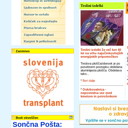
Teslini izdelki
Teslini izdelki že več kot 40
Zanimivo
let na vrhu najučinkovitejših
energijskih pripomočkov
Teslova plošča/obesek je po
posebnem postopku obdelana
aluminijasta plošča. Obdelava
tako...
*
Beri dalje
*
Oskrbovalnica -
neposredna vez med
kmetom in potrošnikom
Bodi obveščen
Sončna Pošta: