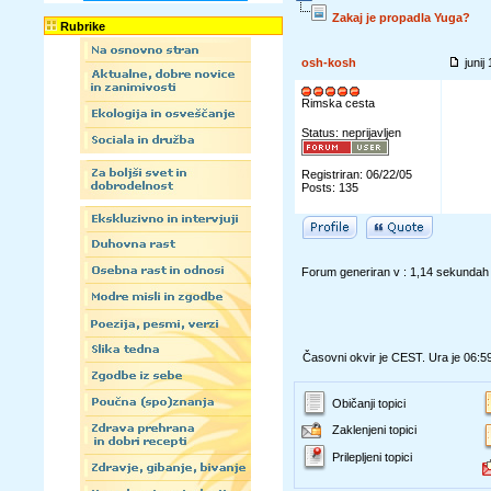
Zakaj je propadla Yuga?
Rubrike
osh-kosh
junij
Rimska cesta
Status: neprijavljen
Registriran: 06/22/05
Posts: 135
Forum generiran v : 1,14 sekundah
Časovni okvir je CEST. Ura je 06:5
Običanji topici
Zaklenjeni topici
Prilepljeni topici