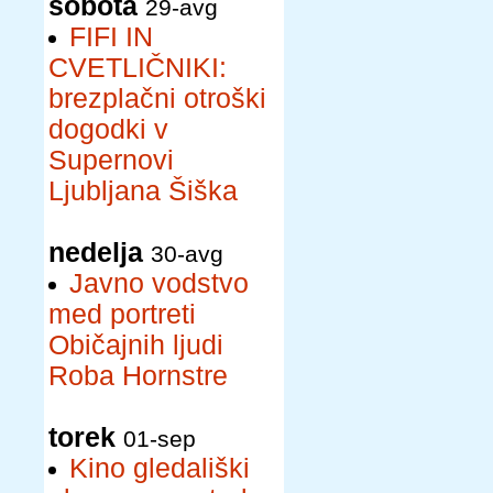
sobota
29-avg
FIFI IN
CVETLIČNIKI:
brezplačni otroški
dogodki v
Supernovi
Ljubljana Šiška
nedelja
30-avg
Javno vodstvo
med portreti
Običajnih ljudi
Roba Hornstre
torek
01-sep
Kino gledališki