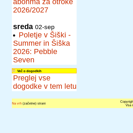
abonma za otroke
2026/2027
sreda
02-sep
Poletje v Šiški -
Summer in Šiška
2026: Pebble
Seven
Več o dogodkih
Preglej vse
dogodke v tem letu
Copyrigh
Na vrh
(začetne) strani
Vsa n