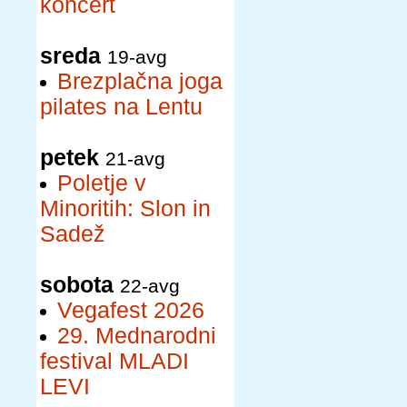
koncert
sreda
19-avg
Brezplačna joga
pilates na Lentu
petek
21-avg
Poletje v
Minoritih: Slon in
Sadež
sobota
22-avg
Vegafest 2026
29. Mednarodni
festival MLADI
LEVI