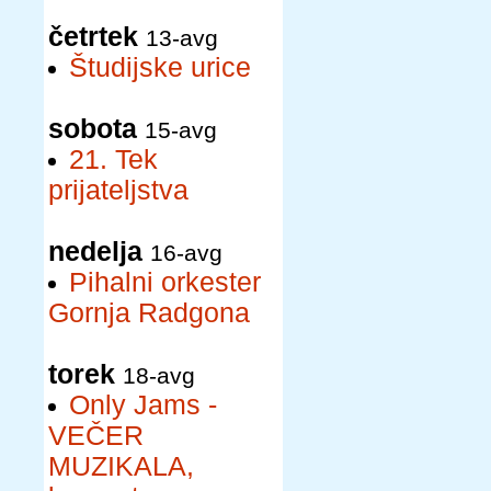
četrtek
13-avg
Študijske urice
sobota
15-avg
21. Tek
prijateljstva
nedelja
16-avg
Pihalni orkester
Gornja Radgona
torek
18-avg
Only Jams -
VEČER
MUZIKALA,