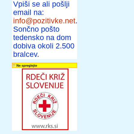
Vpiši se ali pošlji
email na:
info@pozitivke.net
.
Sončno pošto
tedensko na dom
dobiva okoli 2.500
bralcev.
Ne spreglejte