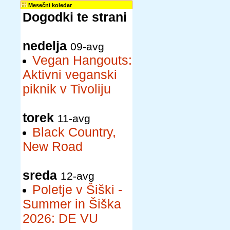
Mesečni koledar
Dogodki te strani
nedelja
09-avg
Vegan Hangouts:
Aktivni veganski
piknik v Tivoliju
torek
11-avg
Black Country,
New Road
sreda
12-avg
Poletje v Šiški -
Summer in Šiška
2026: DE VU