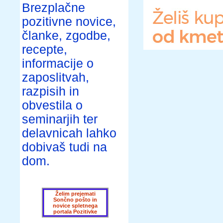
Brezplačne
pozitivne novice,
članke, zgodbe,
recepte,
informacije o
zaposlitvah,
razpisih in
obvestila o
seminarjih ter
delavnicah lahko
dobivaš tudi na
dom.
Želim prejemati
Sončno pošto in
novice spletnega
portala Pozitivke