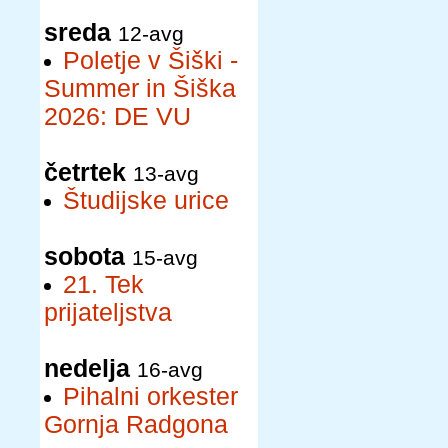
sreda
12-avg
Poletje v Šiški -
Summer in Šiška
2026: DE VU
četrtek
13-avg
Študijske urice
sobota
15-avg
21. Tek
prijateljstva
nedelja
16-avg
Pihalni orkester
Gornja Radgona