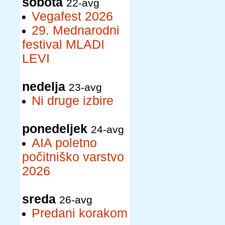
sobota
22-avg
Vegafest 2026
29. Mednarodni
festival MLADI
LEVI
nedelja
23-avg
Ni druge izbire
ponedeljek
24-avg
AIA poletno
počitniško varstvo
2026
sreda
26-avg
Predani korakom