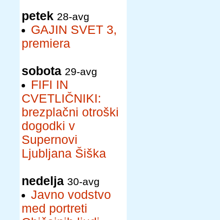
petek
28-avg
GAJIN SVET 3,
premiera
sobota
29-avg
FIFI IN
CVETLIČNIKI:
brezplačni otroški
dogodki v
Supernovi
Ljubljana Šiška
nedelja
30-avg
Javno vodstvo
med portreti