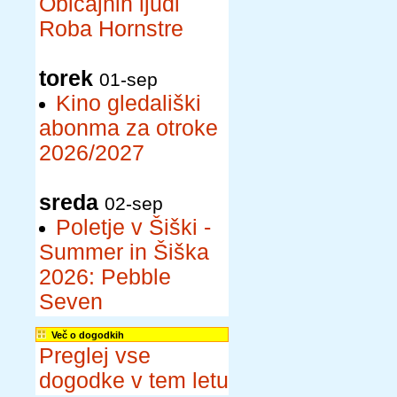
Običajnih ljudi
Roba Hornstre
torek
01-sep
Kino gledališki
abonma za otroke
2026/2027
sreda
02-sep
Poletje v Šiški -
Summer in Šiška
2026: Pebble
Seven
Več o dogodkih
Preglej vse
dogodke v tem letu