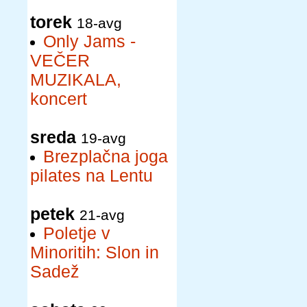
torek
18-avg
Only Jams -
VEČER
MUZIKALA,
koncert
sreda
19-avg
Brezplačna joga
pilates na Lentu
petek
21-avg
Poletje v
Minoritih: Slon in
Sadež