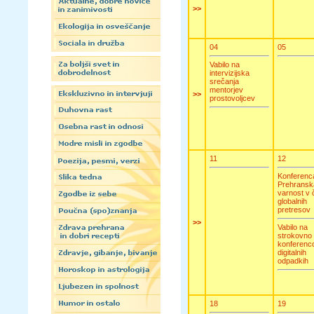
>>
04
05
Vabilo na
intervizijska
srečanja
mentorjev
>>
prostovoljcev
11
12
Konferenc
Prehransk
varnost v
globalnih
pretresov
>>
Vabilo na
strokovno
konferenc
digitalnih
odpadkih
18
19