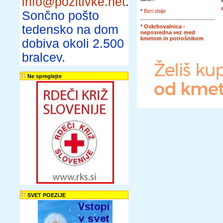
info@pozitivke.net
.
*
Beri dalje
Sončno pošto
tedensko na dom
*
Oskrbovalnica -
neposredna vez med
kmetom in potrošnikom
dobiva okoli 2.500
bralcev.
Ne spreglejte
SVET POEZIJE