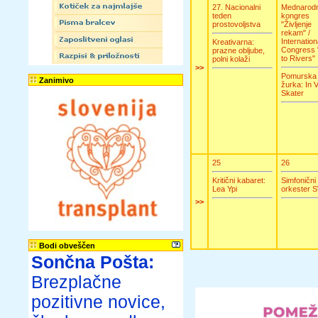
27. Nacionalni
Mednarodn
teden
kongres
prostovoljstva
"Življenje
rekam" /
Internation
Kreativarna:
Congress "
prazne obljube,
to Rivers"
polni kolaži
>>
Pomurska
Zanimivo
žurka: In V
Skater
25
26
Kritični kabaret:
Simfonični
Lea Ypi
orkester 
>>
Bodi obveščen
Sončna Pošta:
Brezplačne
pozitivne novice,