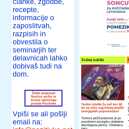
članke, zgodbe,
recepte,
informacije o
zaposlitvah,
razpisih in
obvestila o
seminarjih ter
delavnicah lahko
Teslini izdelki
dobivaš tudi na
dom.
Želim prejemati
Sončno pošto in
novice spletnega
portala Pozitivke
Teslini izdelki že več kot 40
let na vrhu najučinkovitejših
energijskih pripomočkov
Vpiši se ali pošlji
Teslova plošča/obesek je po
email na:
posebnem postopku obdelana
aluminijasta plošča. Obdelava
tako...