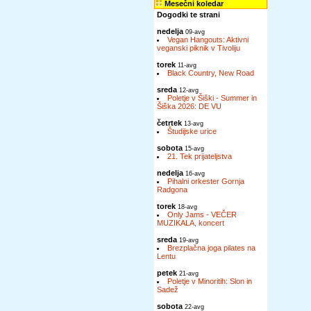
Mesečni koledar
Dogodki te strani
nedelja
09-avg
Vegan Hangouts: Aktivni
veganski piknik v Tivoliju
torek
11-avg
Black Country, New Road
sreda
12-avg
Poletje v Šiški - Summer in
Šiška 2026: DE VU
četrtek
13-avg
Študijske urice
sobota
15-avg
21. Tek prijateljstva
nedelja
16-avg
Pihalni orkester Gornja
Radgona
torek
18-avg
Only Jams - VEČER
MUZIKALA, koncert
sreda
19-avg
Brezplačna joga pilates na
Lentu
petek
21-avg
Poletje v Minoritih: Slon in
Sadež
sobota
22-avg