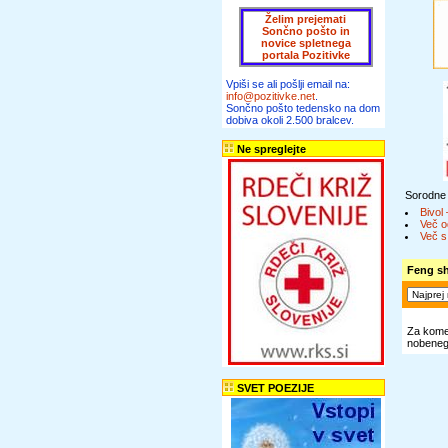
Želim prejemati
Sončno pošto in
novice spletnega
portala Pozitivke
Vpiši se ali pošlji email na:
info@pozitivke.net
.
Sončno pošto tedensko na dom
dobiva okoli 2.500 bralcev.
Ne spreglejte
Sorodne
Bivol 
Več o
Več s
Feng sh
Za komen
nobenega
SVET POEZIJE