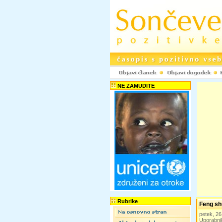
NE ZAMUDITE
Rubrike
Feng shu
petek, 2
Uporabni