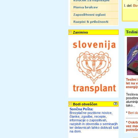
I. del:
Biv
Teslini
Zanimivo
Teslini
let na 
energi
Teslova
posebn
alumini
Bodi obveščen
tako...
Sončna Pošta:
Brezplačne pozitivne novice,
*
Beri da
članke, zgodbe, recepte,
informacije o zaposlitvah,
*
Oskrb
razpisih in obvestila o seminarjih
vez me
ter delavnicah lahko dobivaš tudi
potroš
na dom.