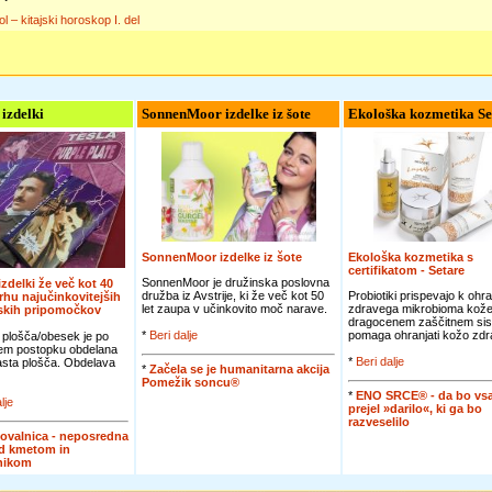
ol – kitajski horoskop I. del
 izdelki
SonnenMoor izdelke iz šote
Ekološka kozmetika Se
SonnenMoor izdelke iz šote
Ekološka kozmetika s
certifikatom - Setare
SonnenMoor je družinska poslovna
 izdelki že več kot 40
družba iz Avstrije, ki že več kot 50
Probiotiki prispevajo k ohra
vrhu najučinkovitejših
let zaupa v učinkovito moč narave.
zdravega mikrobioma kože
jskih pripomočkov
dragocenem zaščitnem sis
*
Beri dalje
pomaga ohranjati kožo zdra
 plošča/obesek je po
em postopku obdelana
*
Beri dalje
jasta plošča. Obdelava
*
Začela se je humanitarna akcija
Pomežik soncu®
*
ENO SRCE® - da bo vsa
lje
prejel »darilo«, ki ga bo
razveselilo
ovalnica - neposredna
d kmetom in
nikom