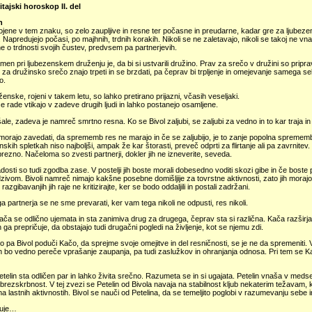
itajski horoskop II. del
n
jene v tem znaku, so zelo zaupljive in resne ter počasne in preudarne, kadar gre za ljubez
 Napredujejo počasi, po majhnih, trdnih korakih. Nikoli se ne zaletavajo, nikoli se takoj ne vn
e o trdnosti svojih čustev, predvsem pa partnerjevih.
men pri ljubezenskem druženju je, da bi si ustvarili družino. Prav za srečo v družini so priprav
, za družinsko srečo znajo trpeti in se brzdati, pa čeprav bi trpljenje in omejevanje samega se
o.
ženske, rojeni v takem letu, so lahko pretirano prijazni, včasih veseljaki.
 rade vtikajo v zadeve drugih ljudi in lahko postanejo osamljene.
šale, zadeva je namreč smrtno resna. Ko se Bivol zaljubi, se zaljubi za vedno in to kar traja i
 morajo zavedati, da sprememb res ne marajo in če se zaljubijo, je to zanje popolna spremem
nskih spletkah niso najboljši, ampak že kar štorasti, preveč odprti za flirtanje ali pa zavrnite
rezno. Načeloma so zvesti partnerji, dokler jih ne izneverite, seveda.
dosti so tudi zgodba zase. V postelji jih boste morali dobesedno voditi skozi gibe in če boste 
zivom. Bivoli namreč nimajo kakšne posebne domišljije za tovrstne aktivnosti, zato jih morajo 
 razgibavanjih jih raje ne kritizirajte, ker se bodo oddaljili in postali zadržani.
a partnerja se ne sme prevarati, ker vam tega nikoli ne odpusti, res nikoli.
Kača se odlično ujemata in sta zanimiva drug za drugega, čeprav sta si različna. Kača razširja
n ga prepričuje, da obstajajo tudi drugačni pogledi na življenje, kot se njemu zdi.
 pa Bivol poduči Kačo, da sprejme svoje omejitve in del resničnosti, se je ne da spremeniti. 
 bo vedno pereče vprašanje zaupanja, pa tudi zaslužkov in ohranjanja odnosa. Pri tem se K
Petelin sta odličen par in lahko živita srečno. Razumeta se in si ugajata. Petelin vnaša v med
 brezskrbnost. V tej zvezi se Petelin od Bivola navaja na stabilnost kljub nekaterim težavam, k
na lastnih aktivnostih. Bivol se nauči od Petelina, da se temeljito poglobi v razumevanju sebe i
juje…