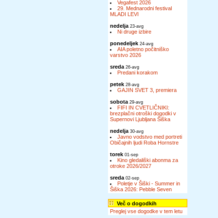
Vegafest 2026
29. Mednarodni festival
MLADI LEVI
nedelja
23-avg
Ni druge izbire
ponedeljek
24-avg
AIA poletno počitniško
varstvo 2026
sreda
26-avg
Predani korakom
petek
28-avg
GAJIN SVET 3, premiera
sobota
29-avg
FIFI IN CVETLIČNIKI:
brezplačni otroški dogodki v
Supernovi Ljubljana Šiška
nedelja
30-avg
Javno vodstvo med portreti
Običajnih ljudi Roba Hornstre
torek
01-sep
Kino gledališki abonma za
otroke 2026/2027
sreda
02-sep
Poletje v Šiški - Summer in
Šiška 2026: Pebble Seven
Več o dogodkih
Preglej vse dogodke v tem letu