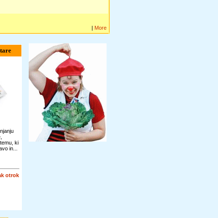
|
More
tare
njanju
,
temu, ki
vo in...
k otrok