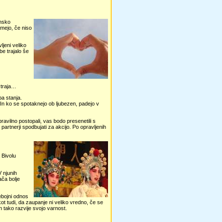
ensko
amejo, če niso
ljeni veliko
be trajalo še
n traja…
ba stanja.
v. In ko se spotaknejo ob ljubezen, padejo v
pravilno postopali, vas bodo presenetili s
partnerji spodbujati za akcijo. Po opravljenih
 Bivolu
V njunih
ača bolje
sebojni odnos
ot tudi, da zaupanje ni veliko vredno, če se
n tako razvije svojo varnost.