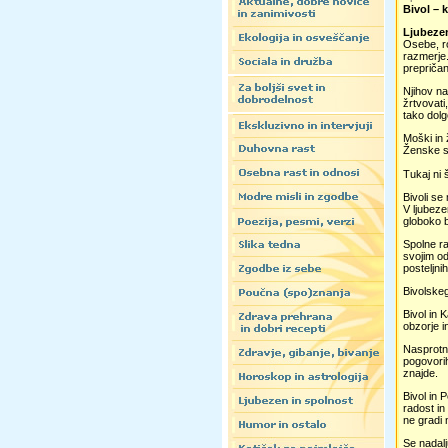
Bivol – k
Ljubeze
Osebe, ro
razmerje.
prepričan
Njihov na
žrtvovati
tako dolg
Moški in 
Ženske se
Tukaj ni 
Bivoli se
V ljubeze
globoko b
Spolne ra
svojim od
posteljnih
Bivolskeg
Bivol in 
obzorje i
Nasprotno
pogovorih
znajde.
Bivol in 
radost in
ne gradi 
Se nadal