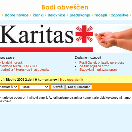
 povezave
Dodatne možnosti
– kitajski horosk...
Pošlji članek prijatelju po e-pošti
d avtorja Mirza FENG SHUI
Za tisk prijazna stran
 področja * Horoskop in astrologija
Slabovidnim prijazna stran
ui: Bivol v 2009 2.del
| 0 komentarjev. |
Nov uporabnik
tarje so odgovorni njihovi avtorji. Avtorji spletne strani na komentarje obiskovalcev nimamo
 vpliva.