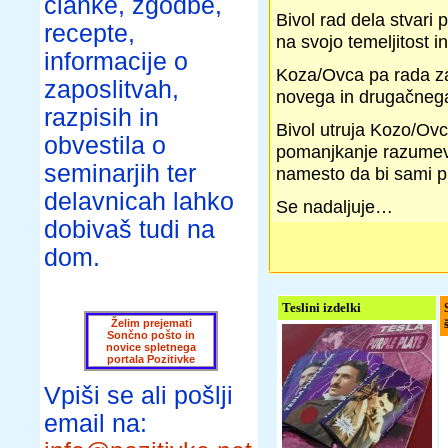
članke, zgodbe,
Bivol rad dela stvari
recepte,
na svojo temeljitost 
informacije o
Koza/Ovca pa rada zač
zaposlitvah,
novega in drugačnega
razpisih in
Bivol utruja Kozo/Ovc
obvestila o
pomanjkanje razumeva
seminarjih ter
namesto da bi sami pri
delavnicah lahko
Se nadaljuje…
dobivaš tudi na
dom.
Teslini izdelki
Želim prejemati
Sončno pošto in
novice spletnega
portala Pozitivke
Vpiši se ali pošlji
email na: