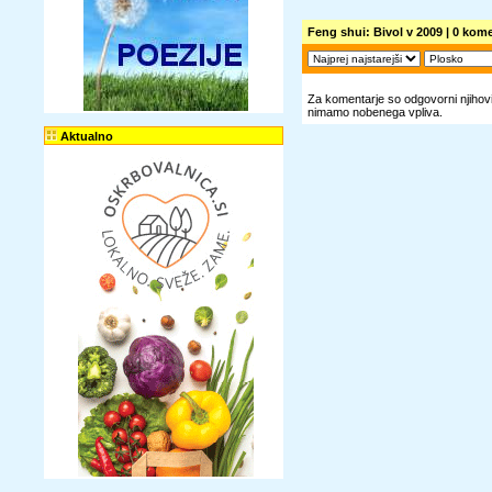
Feng shui: Bivol v 2009
| 0 kome
Za komentarje so odgovorni njihovi 
nimamo nobenega vpliva.
Aktualno