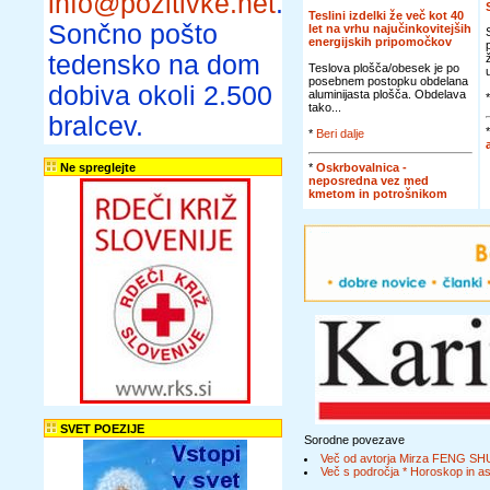
info@pozitivke.net
.
Teslini izdelki že več kot 40
Sončno pošto
let na vrhu najučinkovitejših
energijskih pripomočkov
tedensko na dom
Teslova plošča/obesek je po
posebnem postopku obdelana
dobiva okoli 2.500
aluminijasta plošča. Obdelava
tako...
bralcev.
*
Beri dalje
*
Oskrbovalnica -
Ne spreglejte
neposredna vez med
kmetom in potrošnikom
SVET POEZIJE
Sorodne povezave
Več od avtorja Mirza FENG SH
Več s področja * Horoskop in ast