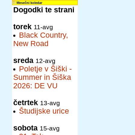
Mesečni koledar
Dogodki te strani
torek
11-avg
Black Country,
New Road
sreda
12-avg
Poletje v Šiški -
Summer in Šiška
2026: DE VU
četrtek
13-avg
Študijske urice
sobota
15-avg