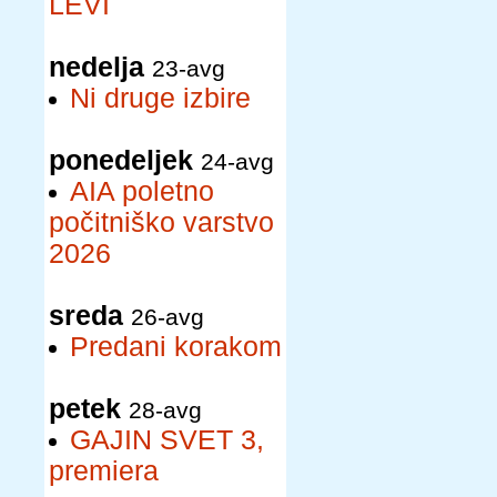
LEVI
nedelja
23-avg
Ni druge izbire
ponedeljek
24-avg
AIA poletno
počitniško varstvo
2026
sreda
26-avg
Predani korakom
petek
28-avg
GAJIN SVET 3,
premiera