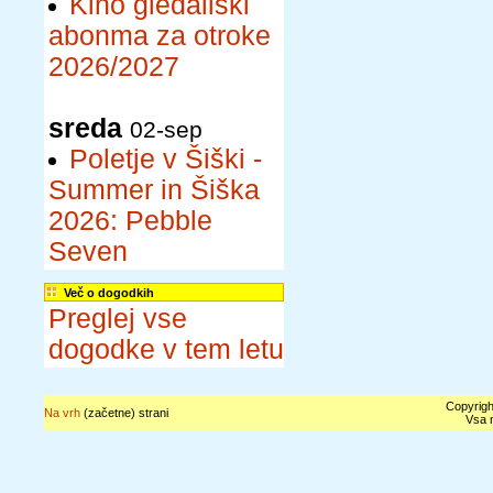
Kino gledališki
abonma za otroke
2026/2027
sreda
02-sep
Poletje v Šiški -
Summer in Šiška
2026: Pebble
Seven
Več o dogodkih
Preglej vse
dogodke v tem letu
Copyrigh
Na vrh
(začetne) strani
Vsa n