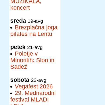
MUZIKALA,
koncert
sreda
19-avg
Brezplačna joga
pilates na Lentu
petek
21-avg
Poletje v
Minoritih: Slon in
Sadež
sobota
22-avg
Vegafest 2026
29. Mednarodni
festival MLADI