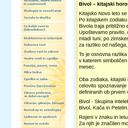
Bivol – kitajski horo
Kitajsko Novo leto se
Po kitajskem zodiaku 
Bivola traja približno
Upoštevamo pravilo, 
mladi luni, po zimsk
za razliko od našega, k
To je osnovna razlik
v katerem simboličen p
mesec.
Oba zodiaka, kitajski 
celovito spoznavanje 
definiranih ob prvem
Bivol - Skupina intele
Bivol, Kača in Petelin
Rojeni v znaku in let
Za njih je značilen mo