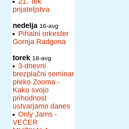
21. Tek
prijateljstva
nedelja
16-avg
Pihalni orkester
Gornja Radgona
torek
18-avg
3-dnevni
brezplačni seminar
preko Zooma -
Kako svojo
prihodnost
ustvarjamo danes
Only Jams -
VEČER