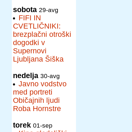
sobota
29-avg
FIFI IN
CVETLIČNIKI:
brezplačni otroški
dogodki v
Supernovi
Ljubljana Šiška
nedelja
30-avg
Javno vodstvo
med portreti
Običajnih ljudi
Roba Hornstre
torek
01-sep