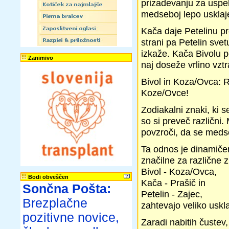
prizadevanju za uspeh
medseboj lepo usklaj
Kača daje Petelinu pre
strani pa Petelin svet
izkaže. Kača Bivolu p
Zanimivo
naj doseže vrlino vztr
Bivol in Koza/Ovca: R
Koze/Ovce!
Zodiakalni znaki, ki s
so si preveč različni
povzroči, da se medse
Ta odnos je dinamičen
značilne za različne 
Bivol - Koza/Ovca,
Bodi obveščen
Kača - Prašič in
Sončna Pošta:
Petelin - Zajec,
Brezplačne
zahtevajo veliko uskl
pozitivne novice,
Zaradi nabitih čustev,