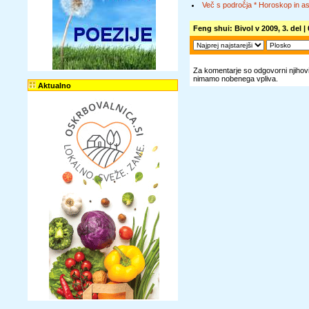
Več s področja * Horoskop in ast
Feng shui: Bivol v 2009, 3. del
| 
Za komentarje so odgovorni njihovi 
nimamo nobenega vpliva.
Aktualno