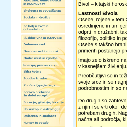
Bivol – kitajski horos
Lastnosti Bivola
Osebe, rojene v tem 
osredinjene in umirjen
odprti in družabni, ta
filozofijo, politiko in 
Osebe s takšno hranlj
primerih postanejo p
Imajo zelo iskreno n
v kasnejšem življenju
Preobčutljivi so in 
svoje srce in so nagn
podrobnostim in so na
Do drugih so zahtevni 
z njimi se vrti okoli d
potrebam drugih. Nagn
načrta ali področja, k