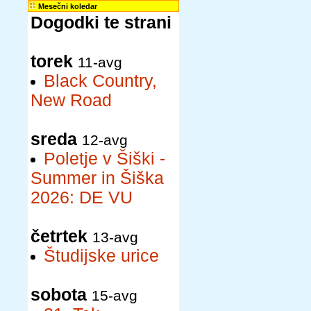
Mesečni koledar
Dogodki te strani
torek
11-avg
Black Country,
New Road
sreda
12-avg
Poletje v Šiški -
Summer in Šiška
2026: DE VU
četrtek
13-avg
Študijske urice
sobota
15-avg