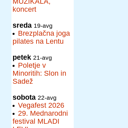
MUZIKALA,
koncert
sreda
19-avg
Brezplačna joga
pilates na Lentu
petek
21-avg
Poletje v
Minoritih: Slon in
Sadež
sobota
22-avg
Vegafest 2026
29. Mednarodni
festival MLADI