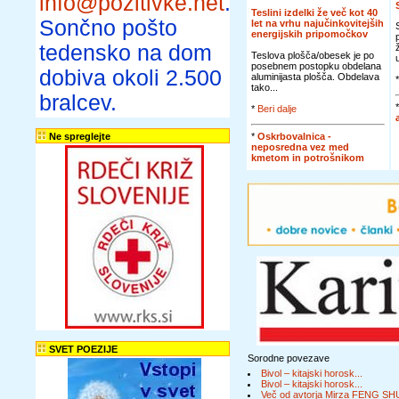
info@pozitivke.net
.
Teslini izdelki že več kot 40
Sončno pošto
let na vrhu najučinkovitejših
energijskih pripomočkov
tedensko na dom
Teslova plošča/obesek je po
posebnem postopku obdelana
dobiva okoli 2.500
aluminijasta plošča. Obdelava
tako...
bralcev.
*
Beri dalje
*
Oskrbovalnica -
Ne spreglejte
neposredna vez med
kmetom in potrošnikom
SVET POEZIJE
Sorodne povezave
Bivol – kitajski horosk...
Bivol – kitajski horosk...
Več od avtorja Mirza FENG SH