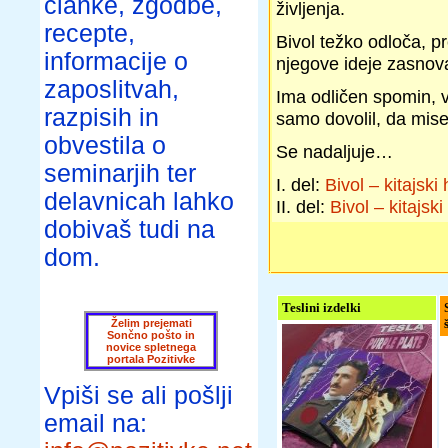
članke, zgodbe,
življenja.
recepte,
Bivol težko odloča, p
informacije o
njegove ideje zasnova
zaposlitvah,
Ima odličen spomin, ve
razpisih in
samo dovolil, da mise
obvestila o
Se nadaljuje…
seminarjih ter
I. del:
Bivol – kitajski
delavnicah lahko
II. del:
Bivol – kitajsk
dobivaš tudi na
dom.
Teslini izdelki
Želim prejemati
Sončno pošto in
novice spletnega
portala Pozitivke
Vpiši se ali pošlji
email na: