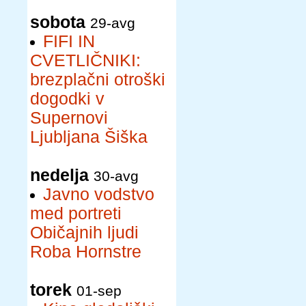
sobota
29-avg
FIFI IN
CVETLIČNIKI:
brezplačni otroški
dogodki v
Supernovi
Ljubljana Šiška
nedelja
30-avg
Javno vodstvo
med portreti
Običajnih ljudi
Roba Hornstre
torek
01-sep