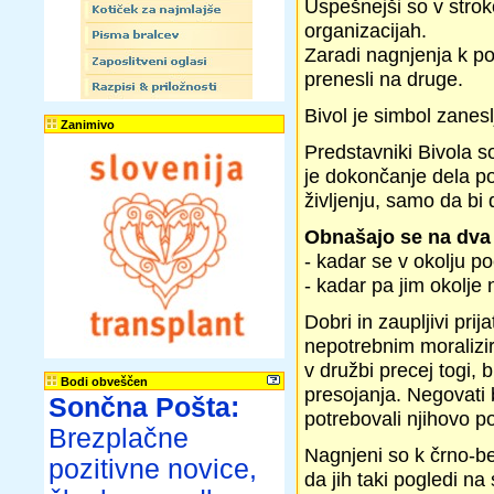
Uspešnejši so v stro
organizacijah.
Zaradi nagnjenja k po
prenesli na druge.
Bivol je simbol zaneslji
Zanimivo
Predstavniki Bivola so
je dokončanje dela po
življenju, samo da bi 
Obnašajo se na dva
- kadar se v okolju p
- kadar pa jim okolje 
Dobri in zaupljivi pri
nepotrebnim moralizir
v družbi precej togi,
Bodi obveščen
presojanja. Negovati 
Sončna Pošta:
potrebovali njihovo p
Brezplačne
Nagnjeni so k črno-b
pozitivne novice,
da jih taki pogledi n