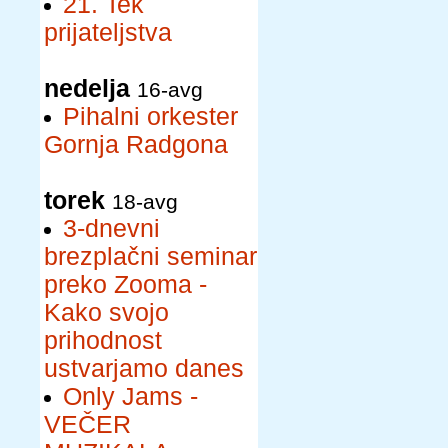
21. Tek
prijateljstva
nedelja
16-avg
Pihalni orkester
Gornja Radgona
torek
18-avg
3-dnevni
brezplačni seminar
preko Zooma -
Kako svojo
prihodnost
ustvarjamo danes
Only Jams -
VEČER