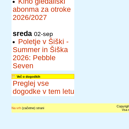
Kino gledališki
abonma za otroke
2026/2027
sreda
02-sep
Poletje v Šiški -
Summer in Šiška
2026: Pebble
Seven
Več o dogodkih
Preglej vse
dogodke v tem letu
Copyrigh
Na vrh
(začetne) strani
Vsa n