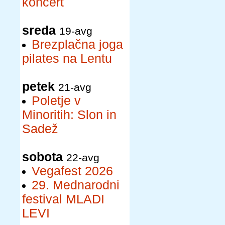
koncert
sreda
19-avg
Brezplačna joga
pilates na Lentu
petek
21-avg
Poletje v
Minoritih: Slon in
Sadež
sobota
22-avg
Vegafest 2026
29. Mednarodni
festival MLADI
LEVI