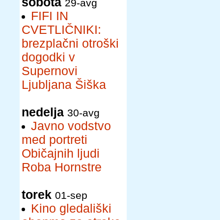
sobota
29-avg
FIFI IN
CVETLIČNIKI:
brezplačni otroški
dogodki v
Supernovi
Ljubljana Šiška
nedelja
30-avg
Javno vodstvo
med portreti
Običajnih ljudi
Roba Hornstre
torek
01-sep
Kino gledališki