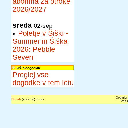
abonma za otroke
2026/2027
sreda
02-sep
Poletje v Šiški -
Summer in Šiška
2026: Pebble
Seven
Več o dogodkih
Preglej vse
dogodke v tem letu
Copyrigh
Na vrh
(začetne) strani
Vsa n