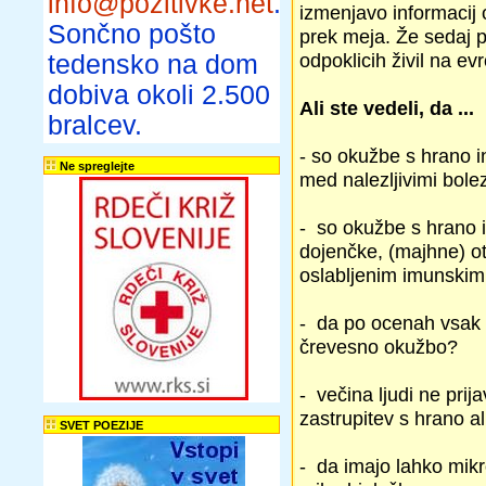
info@pozitivke.net
.
izmenjavo informacij o
Sončno pošto
prek meja. Že sedaj 
odpoklicih živil na e
tedensko na dom
dobiva okoli 2.500
Ali ste vedeli, da ...
bralcev.
- so okužbe s hrano 
Ne spreglejte
med nalezljivimi bole
- so okužbe s hrano i
dojenčke, (majhne) ot
oslabljenim imunski
- da po ocenah vsak tr
črevesno okužbo?
- večina ljudi ne prij
zastrupitev s hrano a
SVET POEZIJE
- da imajo lahko mikr