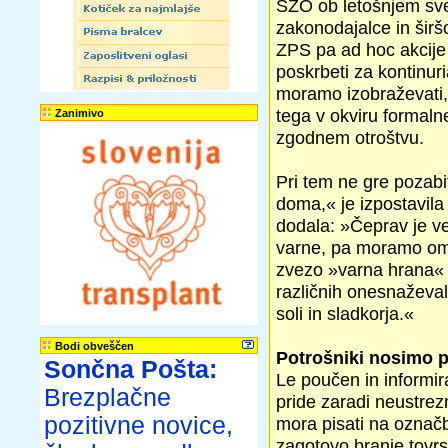
SZO ob letošnjem sve
zakonodajalce in širš
ZPS pa ad hoc akcije 
poskrbeti za kontinur
moramo izobraževati,
tega v okviru formaln
Zanimivo
zgodnem otroštvu.
Pri tem ne gre pozabi
doma,« je izpostavil
dodala: »Čeprav je v
varne, pa moramo ome
zvezo »varna hrana« š
različnih onesnaževal
soli in sladkorja.«
Bodi obveščen
Potrošniki nosimo 
Sončna Pošta:
Le poučen in informir
Brezplačne
pride zaradi neustrezn
pozitivne novice,
mora pisati na označb
zagotovo branje tovrs