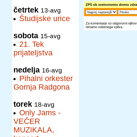
ZPS ob svetovnemu dnevu zdra
četrtek
13-avg
Študijske urice
Za komentarje so odgovorni njihovi 
nimamo nobenega vpliva.
sobota
15-avg
21. Tek
prijateljstva
nedelja
16-avg
Pihalni orkester
Gornja Radgona
torek
18-avg
Only Jams -
VEČER
MUZIKALA,