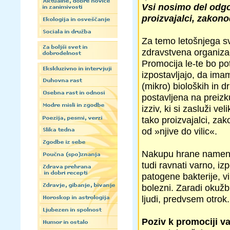
Vsi nosimo del odgo
proizvajalci, zakono
Za temo letošnjega s
zdravstvena organiza
Promocija le-te bo p
izpostavljajo, da imam
(mikro) bioloških in d
postavljena na preizk
izziv, ki si zasluži v
tako proizvajalci, zako
od »njive do vilic«.
Nakupu hrane nameni
tudi ravnati varno, i
patogene bakterije, v
bolezni. Zaradi okužb
ljudi, predvsem otrok.
Poziv k promociji v