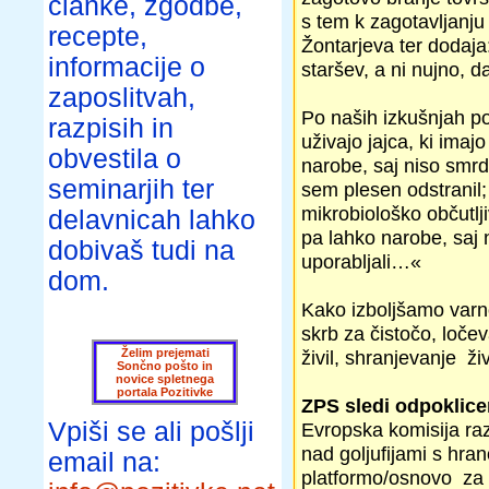
članke, zgodbe,
s tem k zagotavljanju
recepte,
Žontarjeva ter dodaja
informacije o
staršev, a ni nujno, da
zaposlitvah,
Po naših izkušnjah po
razpisih in
uživajo jajca, ki imaj
obvestila o
narobe, saj niso smrde
seminarjih ter
sem plesen odstranil; 
mikrobiološko občutlji
delavnicah lahko
pa lahko narobe, saj na
dobivaš tudi na
uporabljali…«
dom.
Kako izboljšamo varn
skrb za čistočo, loče
Želim prejemati
živil, shranjevanje ži
Sončno pošto in
novice spletnega
portala Pozitivke
ZPS sledi odpoklicem
Vpiši se ali pošlji
Evropska komisija raz
nad goljufijami s hra
email na:
platformo/osnovo za 