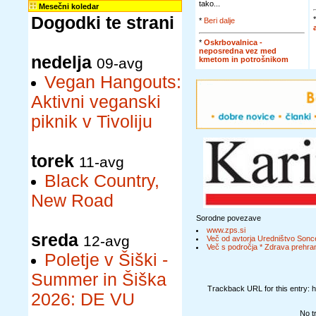
tako...
Mesečni koledar
Dogodki te strani
*
Beri dalje
*
Oskrbovalnica -
neposredna vez med
nedelja
kmetom in potrošnikom
09-avg
Vegan Hangouts:
Aktivni veganski
piknik v Tivoliju
torek
11-avg
Black Country,
New Road
Sorodne povezave
www.zps.si
sreda
12-avg
Več od avtorja Uredništvo Sonc
Več s področja * Zdrava prehran
Poletje v Šiški -
Summer in Šiška
Trackback URL for this entry: 
2026: DE VU
No t