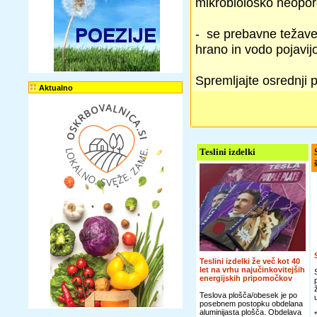
mikrobiološko neopo
- se prebavne težave,
hrano in vodo pojavij
Spremljajte osrednji 
Aktualno
Teslini izdelki
Teslini izdelki že več kot 40
let na vrhu najučinkovitejših
energijskih pripomočkov
Teslova plošča/obesek je po
posebnem postopku obdelana
aluminijasta plošča. Obdelava