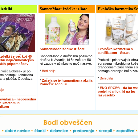
 izdelki
SonnenMoor izdelke iz šote
Ekološka kozmetika Se
SonnenMoor izdelke iz šote
Ekološka kozmetika s
certifikatom - Setare
SonnenMoor je družinska poslovna
 izdelki že več kot 40
družba iz Avstrije, ki že več kot 50
Probiotiki prispevajo k ohra
vrhu najučinkovitejših
let zaupa v učinkovito moč narave.
zdravega mikrobioma kože
jskih pripomočkov
dragocenem zaščitnem sis
*
Beri dalje
pomaga ohranjati kožo zdra
 plošča/obesek je po
em postopku obdelana
*
Beri dalje
jasta plošča. Obdelava
*
Začela se je humanitarna akcija
Pomežik soncu®
*
ENO SRCE® - da bo vsa
lje
prejel »darilo«, ki ga bo
razveselilo
ovalnica - neposredna
d kmetom in
nikom