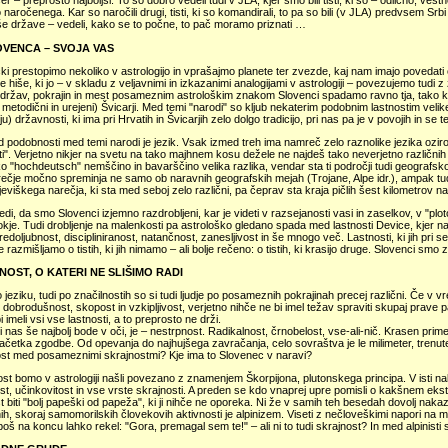
ser – preprosto najboljši. To so dobro vedeli tudi v JLA, kjer smo bili tisti, ki so – odlično, vest
lo naročenega. Kar so naročili drugi, tisti, ki so komandirali, to pa so bili (v JLA) predvsem Srbi 
še države – vedeli, kako se to počne, to pač moramo priznati …
OVENCA – SVOJA VAS
čki prestopimo nekoliko v astrologijo in vprašajmo planete ter zvezde, kaj nam imajo povedat
e hiše, ki jo – v skladu z veljavnimi in izkazanimi analogijami v astrologiji – povezujemo tudi 
 držav, pokrajin in mest posameznim astrološkim znakom Slovenci spadamo ravno tja, tako k
 metodični in urejeni) Švicarji. Med temi "narodi" so kljub nekaterim podobnim lastnostim velike
) državnosti, ki ima pri Hrvatih in Švicarjih zelo dolgo tradicijo, pri nas pa je v povojih in se t
 podobnosti med temi narodi je jezik. Vsak izmed treh ima namreč zelo raznolike jezika ozir
i". Verjetno nikjer na svetu na tako majhnem kosu dežele ne najdeš tako neverjetno različnih 
 "hochdeutsch" nemščino in bavarščino velika razlika, vendar sta ti področji tudi geografsk
ečje močno spreminja ne samo ob naravnih geografskih mejah (Trojane, Alpe idr.), ampak tu
jeviškega narečja, ki sta med seboj zelo različni, pa čeprav sta kraja pičlih šest kilometrov na
ledi, da smo Slovenci izjemno razdrobljeni, kar je videti v razsejanosti vasi in zaselkov, v "ploto
je. Tudi drobljenje na malenkosti pa astrološko gledano spada med lastnosti Device, kjer naj
redoljubnost, discipliniranost, natančnost, zanesljivost in še mnogo več. Lastnosti, ki jih pri 
e razmišljamo o tistih, ki jih nimamo – ali bolje rečeno: o tistih, ki krasijo druge. Slovenci smo z
OST, O KATERI NE SLIŠIMO RADI
o jeziku, tudi po značilnostih so si tudi ljudje po posameznih pokrajinah precej različni. Če 
 dobrodušnost, skopost in vzkipljivost, verjetno nihče ne bi imel težav spraviti skupaj prave pa
bi imeli vsi vse lastnosti, a to preprosto ne drži.
i nas še najbolj bode v oči, je – nestrpnost. Radikalnost, črnobelost, vse-ali-nič. Krasen pr
ačetka zgodbe. Od opevanja do najhujšega zavračanja, celo sovraštva je le milimeter, trenutek
vost med posameznimi skrajnostmi? Kje ima to Slovenec v naravi?
st bomo v astrologiji našli povezano z znamenjem Škorpijona, plutonskega principa. V isti nabor
t, učinkovitost in vse vrste skrajnosti. A preden se kdo vnaprej upre pomisli o kakšnem eks
t biti "bolj papeški od papeža", ki ji nihče ne oporeka. Ni že v samih teh besedah dovolj nakaz
h, skoraj samomorilskih človekovih aktivnosti je alpinizem. Viseti z nečloveškimi napori na
boš na koncu lahko rekel: "Gora, premagal sem te!" – ali ni to tudi skrajnost? In med alpinisti 