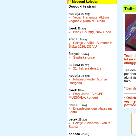
Mesečni koledar
Dogodki te strani
Teslini
nedelja
09-avg
Vegan Hangouts: Aktivni
veganski piknik v Tivoliju
torek
11-avg
Black Country, New Road
sreda
12-avg
Poletje v Šiški - Summer in
Šiška 2026: DE VU
četrtek
13-avg
Teslini
Študijske urice
let na 
energi
sobota
15-avg
21. Tek prijateljstva
Teslova
posebn
nedelja
16-avg
alumini
Pihalni orkester Gornja
tako...
Radgona
*
Beri da
torek
18-avg
Only Jams - VEČER
MUZIKALA, koncert
*
Oskrb
vez me
sreda
potroš
19-avg
Brezplačna joga pilates na
Lentu
petek
21-avg
Poletje v Minoritih: Slon in
Sadež
sobota
22-avg