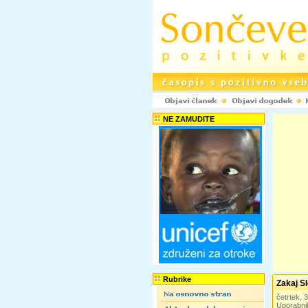
NE ZAMUDITE
Rubrike
Zakaj S
četrtek, 
Uporabni