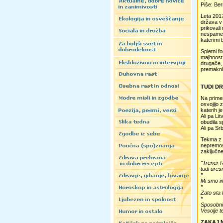
Piše: Ber
Leta 201
država v 
prikovali
nespametn
katerimi 
Spletni f
majhnost 
drugače, 
premaknil
TUDI D
Na primer
osvojijo 
katerih j
Ali pa Li
obudila s
Ali pa Sr
Tekma z G
nepremost
zaključn
"Trener R
tudi uresn
*
Mi smo im
*
Zato sta 
*
Sposobni s
Vesolje t
ZAKAJ 