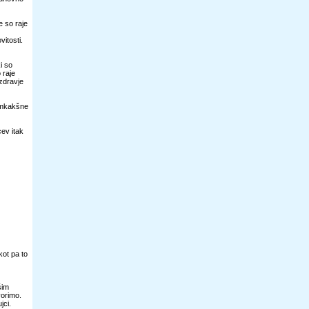
e so raje
itosti.
i so
 raje
 zdravje
vemkakšne
ev itak
kot pa to
šim
vorimo.
jci.