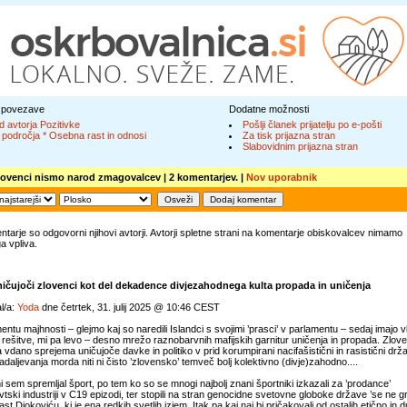
 povezave
Dodatne možnosti
d avtorja Pozitivke
Pošlji članek prijatelju po e-pošti
 področja * Osebna rast in odnosi
Za tisk prijazna stran
Slabovidnim prijazna stran
lovenci nismo narod zmagovalcev
| 2 komentarjev. |
Nov uporabnik
tarje so odgovorni njihovi avtorji. Avtorji spletne strani na komentarje obiskovalcev nimamo
 vpliva.
čujoči zlovenci kot del dekadence divjezahodnega kulta propada in uničenja
l/a:
Yoda
dne četrtek, 31. julij 2025 @ 10:46 CEST
ntu majhnosti – glejmo kaj so naredili Islandci s svojimi ’prasci’ v parlamentu – sedaj imajo 
rešitve, mi pa levo – desno mrežo raznobarvnih mafijskih garnitur uničenja in propada. Zlov
 vdano sprejema uničujoče davke in politiko v prid korumpirani nacifašistični in rasistični drž
 nadaljevanja morda niti ni čisto ’zlovensko’ temveč bolj kolektivno (divje)zahodno....
i sem spremljal šport, po tem ko so se mnogi najbolj znani športniki izkazali za ’prodance’
tski industriji v C19 epizodi, ter stopili na stran genocidne svetovne globoke države ’se ne g
st Djokoviću, ki je ena redkih svetlih izjem. Itak pa kaj naj bi pričakovali od ostalih etično in