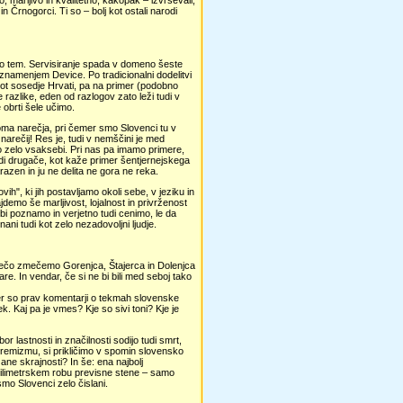
no, marljivo in kvalitetno, kakopak – izvrševali,
in Črnogorci. Ti so – bolj kot ostali narodi
i o tem. Servisiranje spada v domeno šeste
z znamenjem Device. Po tradicionalni dodelitvi
ot sosedje Hrvati, pa na primer (podobno
 razlike, eden od razlogov zato leži tudi v
e obrti šele učimo.
oma narečja, pri čemer smo Slovenci tu v
narečij! Res je, tudi v nemščini je med
o zelo vsaksebi. Pri nas pa imamo primere,
di drugače, kot kaže primer šentjernejskega
razen in ju ne delita ne gora ne reka.
vih", ki jih postavljamo okoli sebe, v jeziku in
demo še marljivost, lojalnost in privrženost
sebi poznamo in verjetno tudi cenimo, le da
nani tudi kot zelo nezadovoljni ljudje.
v vrečo zmečemo Gorenjca, Štajerca in Dolenjca
re. In vendar, če si ne bi bili med seboj tako
imer so prav komentarji o tekmah slovenske
. Kaj pa je vmes? Kje so sivi toni? Kje je
 lastnosti in značilnosti sodijo tudi smrt,
tremizmu, si prikličimo v spomin slovensko
ane skrajnosti? In še: ena najbolj
 milimetrskem robu previsne stene – samo
smo Slovenci zelo čislani.