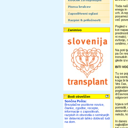
Toda naši
enega in 
vrh. A re
posamezni
več pove
Pogled v 
kot napad
Zanimivo
prednost
ni malo);
evforijo,
uvidimo, 
Na poti t
pa če res
trenutkih
glede iz
BITI VO
Tu se poj
kaj stori
koga bi l
Ves čas, 
pobratimo
pogledamo
državnost
Bodi obveščen
odgovorn
Sončna Pošta:
Izjava sr
Brezplačne pozitivne novice,
pomislili,
članke, zgodbe, recepte,
delovnih 
informacije o zaposlitvah,
nekdo, ki
razpisih in obvestila o seminarjih
ter delavnicah lahko dobivaš tudi
In danes 
na dom.
najboljši