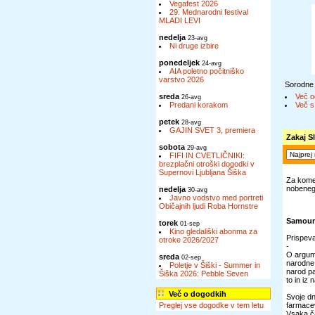
Vegafest 2026
29. Mednarodni festival
MLADI LEVI
nedelja
23-avg
Ni druge izbire
ponedeljek
24-avg
AIA poletno počitniško
varstvo 2026
Sorodne
sreda
Več o
26-avg
Predani korakom
Več s
petek
28-avg
GAJIN SVET 3, premiera
Zakaj S
sobota
29-avg
FIFI IN CVETLIČNIKI:
brezplačni otroški dogodki v
Supernovi Ljubljana Šiška
Za komen
nobenega
nedelja
30-avg
Javno vodstvo med portreti
Običajnih ljudi Roba Hornstre
Samouni
torek
01-sep
Kino gledališki abonma za
Prispeva
otroke 2026/2027
-
O argume
sreda
02-sep
narodne 
Poletje v Šiški - Summer in
narod pa
Šiška 2026: Pebble Seven
to in iz
Več o dogodkih
Svoje dn
Preglej vse dogodke v tem letu
farmacev
Vsaka ča