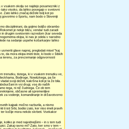
oda v vsakem okolju se najdejo posamezniki z
o tako visoko, da lahko posegajo v svetovni
e. Zato lahko značaj dežele bolj kot po
j govorimo o športu, nam bodo o Sloveniji
o disciplinirani, da gojimo boljšo obrambo
 Rokomet je nekje blizu, vendar tudi zaradi
im in drugim svetovnim razredom (kar seveda
va nogometna ekipa, ki nas je odela v narodno
 Glede na sedanje uspehe košarkarjev lahko
e usmeriti glave naprej, preglodati misel "kaj
o, da mora ekipa imeti tiste, ki bodo v šibkih
a na terenu, za prevzemanje odgovornosti
nem trenutku, tistega, ki v vsakem trenutku ve,
ega Beckhama, Bodiroge, Nowitzkega, pa še
ladal svoji deželi, kakršna koli je ta že bila.
absburžani in vsi drugi, vse do naših
adamo tega, ni nič čudnega. Če ob tem
prekinjene, občasne ali spremenljive
utek za vodenje, komandiranje in državotvorno
esetih kajpak močno razburila, a nismo
ti ti isti Srbi, bodisi zato, ker niso imeli pravih
nje ter kočije mora nekdo skrbeti. Vsekakor
 koliko je med najvidnejšimi – in s tem tudi
špici. Zakaj ravno mi? Zato, ker smo v tem –