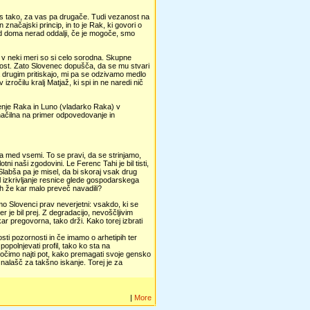
nas tako, za vas pa drugače. Tudi vezanost na
načajski princip, in to je Rak, ki govori o
 od doma nerad oddalji, če je mogoče, smo
 v neki meri so si celo sorodna. Skupne
nost. Zato Slovenec dopušča, da se mu stvari
 drugim pritiskajo, mi pa se odzivamo medlo
ročilu kralj Matjaž, ki spi in ne naredi nič
menje Raka in Luno (vladarko Raka) v
načilna na primer odpovedovanje in
ša med vsemi. To se pravi, da se strinjamo,
 naši zgodovini. Le Ferenc Tahi je bil tisti,
 Slabša pa je misel, da bi skoraj vsak drug
l izkrivljanje resnice glede gospodarskega
gih že kar malo preveč navadili?
smo Slovenci prav neverjetni: vsakdo, ki se
 je bil prej. Z degradacijo, nevoščljivim
r pregovorna, tako drži. Kako torej izbrati
ti pozornosti in če imamo o arhetipih ter
opolnjevati profil, tako ko sta na
ločimo najti pot, kako premagati svoje gensko
ot nalašč za takšno iskanje. Torej je za
|
More