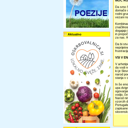
MOČ RO
Da smo Sl
domače og
rodni gru
vezani na
Kombinaci
značilnos
dogajajo 
in prepoč
Aktualno
za nas. K
Da bi stv
neprijetn
frustraci
VSI V E
V arhetip
da vodi n
ki je Slo
narod pod
stanja v 
In še eno
upa dvign
ogovarjan
vodjo, če
Narod nim
vzorcih d
Portugals
zapisane, 
slovenske