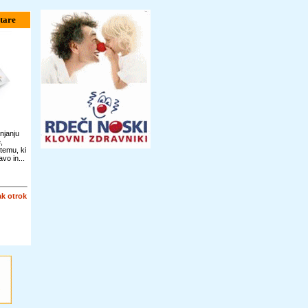
tare
njanju
,
temu, ki
vo in...
k otrok