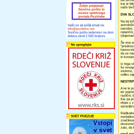
biti servi
kar je bi
Želim prejemati
naše biv
Sončno pošto in
novice spletnega
DVA SL
portala Pozitivke
Na tej to
astrološk
Vpiši se ali pošlji email na:
narodov,
info@pozitivke.net
.
natančni,
Sončno pošto tedensko na dom
(dojemanju
dobiva okoli 2.500 bralcev.
Še ena od
Ne spreglejte
"prednost
hanovrsko
da se nar
in kostan
Iz tega s
še mnogok
sistemu, 
veliko raj
NESTRPN
A ne le p
ter pojme
različni, 
Kar pa pr
ekipe z z
spravlji
Radikalno
SVET POEZIJE
morbidnos
značilnos
ekstremni
zato, da 