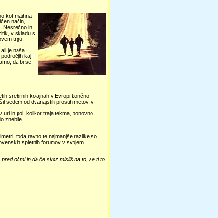
mo kot majhna
ličen način,
i. Nesrečno in
itik, v skladu s
novem trgu.
ali je naša
 področjih kaj
damo, da bi se
petih srebrnih kolajnah v Evropi končno
rešil sedem od dvanajstih prostih metov, v
 uri in pol, kolikor traja tekma, ponovno
do znebile.
imetri, toda ravno te najmanjše razlike so
lovenskih spletnih forumov v svojem
 pred očmi in da če skoz misliš na to, se ti to