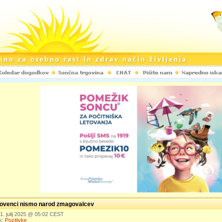
lovenci nismo narod zmagovalcev
31. julij 2025 @ 05:02 CEST
k:
Pozitivke