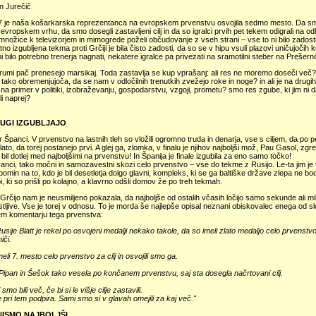
n Jurečič
7 je naša košarkarska reprezentanca na evropskem prvenstvu osvojila sedmo mesto. Da s
evropskem vrhu, da smo dosegli zastavljeni cilj in da so igralci prvih pet tekem odigrali na od
 množice k televizorjem in mimogrede poželi občudovanje z vseh strani – vse to ni bilo zadost
o izgubljena tekma proti Grčiji je bila čisto zadosti, da so se v hipu vsuli plazovi uničujočih kr
bi bilo potrebno trenerja nagnati, nekatere igralce pa privezati na sramotilni steber na Prešer
orumi pač prenesejo marsikaj. Toda zastavlja se kup vprašanj: ali res ne moremo doseči več? 
tako obremenjujoča, da se nam v odločilnih trenutkih zvežejo roke in noge? in ali je na drugih
na primer v politiki, izobraževanju, gospodarstvu, vzgoji, prometu? smo res zgube, ki jim ni 
i naprej?
RUGI IZGUBLJAJO
 Španci. V prvenstvo na lastnih tleh so vložili ogromno truda in denarja, vse s ciljem, da po 
zlato, da torej postanejo prvi. A glej ga, zlomka, v finalu je njihov najboljši mož, Pau Gasol, zg
e bil dotlej med najboljšimi na prvenstvu! In Španija je finale izgubila za eno samo točko!
tvanci, tako močni in samozavestni skozi celo prvenstvo – vse do tekme z Rusijo. Le-ta jim je v
pomin na to, kdo je bil desetletja dolgo glavni, kompleks, ki se ga baltiške države zlepa ne bo
bi, ki so prišli po kolajno, a klavrno odšli domov že po treh tekmah.
rčijo nam je neusmiljeno pokazala, da najboljše od ostalih včasih ločijo samo sekunde ali mil
ljive. Vse je torej v odnosu. To je morda še najlepše opisal neznani obiskovalec enega od s
em komentarju tega prvenstva:
usije Blatt je rekel po osvojeni medalji nekako takole, da so imeli zlato medaljo celo prvenstvo
iči.
eli 7. mesto celo prvenstvo za cilj in osvojili smo ga.
Pipan in Šešok tako vesela po končanem prvenstvu, saj sta dosegla načrtovani cilj.
mo bili več, če bi si le višje cilje zastavili.
e pri tem podpira. Sami smo si v glavah omejili za kaj več."
NISMO NAJBOLJŠI