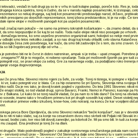
 telovadci, veslači in tudi drugi pa so le v vrhu in tudi kolajne padajo, poreče kdo. Res je, t
drugega konca spektra, torej ni čudno, da se v narodu najdejo posamezniki, ki izstopajo, cel
prezentance so nekaj drugega, saj bolj kot posamezniki predstavljajo narod, državo, prebivalc
kih presojamo po dosežkih reprezentance, torej izbora predstavnikov, ki je na voljo. Če tore
dale njene ekipe v moštvenih panogah kot pa uspešni posamezniki.
naš značaj nam pokaže – ne samo na primeru tokratnih košarkarjev –, da znamo delati, da sm
, da smo nepopustljivi in še kaj bi se našlo. Toda naše ekipe nikoli niso posegale po vrhovih.
i domačega terena, ko smo uspešno prvenstvo organizirali sami; hokejisti so nekje med prv
 v odbojki smo letos nekoliko zasijali, a so nas drugi kaj kmalu ohladili; celo slavna Katanče
 ni dosegla česa zelo posebnega, kar kaže, da smo bili zadovoljni že s tem, da smo zraven.
da so bili žogobrcarji precej dlje od vrha …
ja je potrebno biti ne le čvrst in dobro natreniran, ampak si je treba – upati zmagati. Potrebno j
 zmagamo?!" Ali je to mogoče, ni nobeno vprašanje. Toda pri moštvenih športih pa gre tudi za t
 potegnili voz, se pravi ekipo za seboj. Gre za naravnega vodjo, za podaljšano roko trenerj
vajanje vsega dogovorjenega.
DJA
avi že prva hiba. Slovenci nismo rojeni za šefe, za vodje. Torej ni tistega, ki potegne v ključ
ti, ki ve, kako potegniti voz iz blata. Če za hip ostanemo še pri športu, Slovenija nima svoj
ahko našli. Da je res tako, je dovolj kratek pogled v zgodovino. Do leta 1991 Slovenec nikoli ni v
že enajst stoletij, so tod vladali drugi, sprva Bavarci, Franki, Nemci in Panonci, kasneje pa H
v z Balkana. Le kako bi se torej naučili vladati, če pa nam to ni bilo dano? Da torej na obvl
 sosede, imamo tako v hrvaškem primeru kot pri drugih sosedih kaj videti. Deset stoletij ne
i vsekakor prinese veliko izkušenj, know-how, celo notranji, na koncu že kar vcepljeni obč
ost.
bskega pevca Bore Djordjevića, da smo Slovenci nekakšni "bećki konjušari", nas je v devetd
 da to niti ni tako slabo, saj za konje na cesarskem dvoru niso skrbeli niti Poljaki niti Slovaki in ni
navad, bodisi zato, ker niso bili dovolj zanesljivi, pa kdorkoli že. Mi pa smo bili. In tudi za ko
 mu zaupaš. Ena prednost je torej že na dlani.
ni drugače. Malo podrobnejši pogled v zakulisje svetovnega smučarskega pokala nam razkrije,
mi – serviserji smuči prav – Slovencev! Od Stenmarka dalje smo Slovenci tu v sami svetovni 