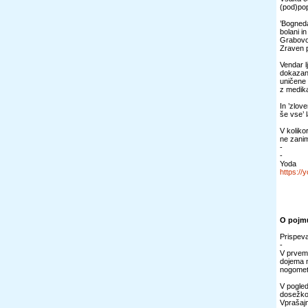
(pod)pop
’Bogneda
bolani i
Grabovoj
Zraven p
Vendar l
dokazano
uničene 
z medika
In ’zlov
še vse’ 
V koliko
ne zanim
-
-
Yoda
https:/
O pojm
Prispeva
-
V prvem 
dojema n
nogometn
V pogled
dosežkom
Vprašajm