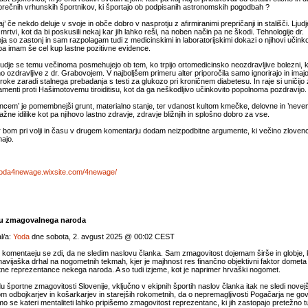
rečnih vrhunskih športnikov, ki športajo ob podpisanih astronomskih pogodbah ?
j’ če nekdo deluje v svoje in obče dobro v nasprotju z afirmiranimi prepričanji in stališči. Ljudj
n mrtvi, kot da bi poskusili nekaj kar jih lahko reši, na noben način pa ne škodi. Tehnologije dr.
a so zastonj in sam razpolagam tudi z medicinskimi in laboratorijskimi dokazi o njihovi učinkov
a imam še cel kup lastne pozitivne evidence.
judje se temu večinoma posmehujejo ob tem, ko trpijo ortomedicinsko neozdravljive bolezni, k
 ozdravljive z dr. Grabovojem. V najboljšem primeru alter priporočila samo ignorirajo in imajo
roke zaradi stalnega prebadanja s testi za glukozo pri kroničnem diabetesu. In raje si uničijo
menti proti Hašimotovemu tiroiditisu, kot da ga neškodljivo učinkovito popolnoma pozdravijo.
encem’ je pomembnejši grunt, materialno stanje, ter vdanost kultom kmečke, delovne in ’ne
lažne idilike kot pa njihovo lastno zdravje, zdravje bližnjih in splošno dobro za vse.
r bom pri volji in času v drugem komentarju dodam neizpodbitne argumente, ki večino zlovenc
ajo.
/yoda4newage.wixsite.com/4newage/
u zmagovalnega naroda
l/a:
Yoda
dne sobota, 2. avgust 2025 @ 00:02 CEST
komentaeju se zdi, da ne sledim naslovu članka. Sam zmagovitost dojemam širše in globje, 
avijaška drhal na nogometnih tekmah, kjer je majhnost res finančno objektivni faktor dometa
e reprezentance nekega naroda. A so tudi izjeme, kot je naprimer hrvaški nogomet.
u športne zmagovitosti Slovenije, vključno v ekipnih športih naslov članka itak ne sledi novej
 odbojkarjev in košarkarjev in starejših rokometnih, da o nepremagljivosti Pogačarja ne go
o se kateri mentaliteti lahko pripišemo zmagovitost reprezentanc, ki jih zastopajo pretežno tu