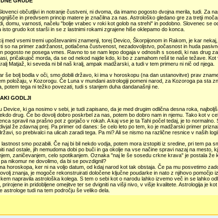
DNE GRUDE
ovenci občutljivi in notranje čustveni, ni dvoma, da imamo pogosto dvojna merila, tudi. Za 
njišče in predvsem princip matere je značilna za nas. Astrološko gledano gre za tretji močan z
di, domu, varnosti, načelu "bolje vrabec v roki kot golob na strehi" in podobno. Slovenec se
 isto grudo kot starši in se z lastnimi rokami zgrajene hiše oklepamo do konca.
j med vsemi tremi upoštevanimi znamenji, torej Devico, Škorpijonom in Rakom, je kar nekaj,
ti so na primer zadržanost, potlačena čustvenost, nezadovoljstvo, počasnost in huda pasiv
in pogosto ne posega vmes. Ravno to se nam lepo dogaja v odnosih s sosedi, ki nas drug za
asi, pričakujoč morda, da se od nekod najde kdo, ki bo z zamahom rešil te naše težave. Kot v iz
ralj Matjaž, ki seveda ni bil naš kralj, ampak madžarski, a tudi v tem primeru ni nič od njega.
ar še bolj bodla v oči, smo dobili državo, ki ima v horoskopu (na dan ustanovitve) prav zna
em položaju, v Kozorogu. Če Luna v mundani astrologiji pomeni narod, za Kozoroga pa sta z
ja, potem tega ni težko povezati, tudi s stanjem duha dandanašnji ne.
NAKI GODLJI
u Device, ki ga nosimo v sebi, je tudi zapisano, da je med drugim odlična desna roka, najbolj
ekdo drug. Če bo dovolj dobro poskrbel za nas, potem bo dobro nam in njemu. Tako kot v celotni
venca spravil na prašno pot z gorjačo v rokah. A kaj vse je ta Tahi počel tedaj, je to normalno.
ivjal že zdavnaj prej. Pa primer od danes: še celo leto po tem, ko je madžarski primer prizna
državi, so prebivalci na ulicah zaradi tega. Pa mi? Ali se nismo na različne resnice v naših lo
 lastnost smo pozabili. Če naj bi bil nekdo vodja, potem mora izstopiti iz sredine, pri tem pa 
iti nad ostale, jih nemudoma dobi po buči in ga okolje na vse načine spravi nazaj na mesto, kjer
jem, zaničevanjem, celo spotikanjem. Oznaka "naj le še sosedu crkne krava" je postala že ka
 pa nikomur ne dovolimo, da bi se povzdignil?
a horoskopa, ker ni na voljo datum, od kdaj narod kot tak obstaja. Če pa mu posvetimo zados
ovolj znanja, je mogoče rekonstruirati določene ključne poudarke in nato z njihovo pomočjo izp
kem napravila astrološka kolega. S tem o sebi kot o narodu lahko izvemo več in se lahko od
prirojene in pridobljene omejitve ter se dvigniti na višji nivo, v višje kvalitete. Astrologija je k
 astrologe tudi na tem področju še veliko dela.