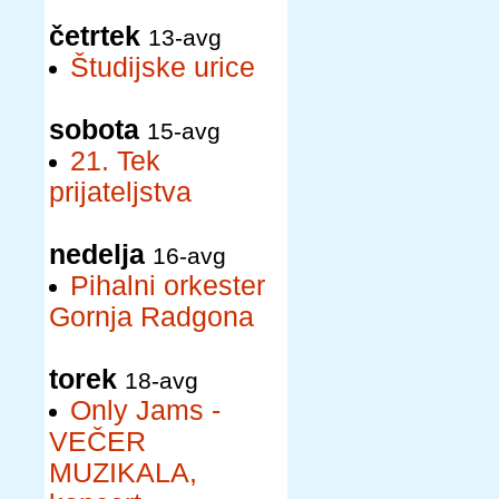
četrtek
13-avg
Študijske urice
sobota
15-avg
21. Tek
prijateljstva
nedelja
16-avg
Pihalni orkester
Gornja Radgona
torek
18-avg
Only Jams -
VEČER
MUZIKALA,