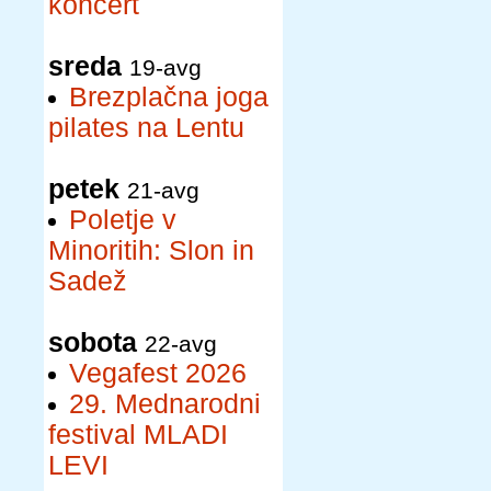
koncert
sreda
19-avg
Brezplačna joga
pilates na Lentu
petek
21-avg
Poletje v
Minoritih: Slon in
Sadež
sobota
22-avg
Vegafest 2026
29. Mednarodni
festival MLADI
LEVI