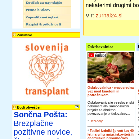
nekaterimi drugimi bo
Vir:
zurnal24.si
Zanimivo
Oskrbovalnica
Oskrbovalnica - neposredna
vez med kmetom in
potrošnikom
Oskrbovalnica je vseslovenski
nekomercialni samooskrbni
Bodi obveščen
projekt za direktno
Sončna Pošta:
povezovanje pridelovalcev...
Brezplačne
*
Beri dalje
pozitivne novice,
*
Teslini izdelki že več kot 40
let na vrhu najučinkovitejših
energijskih pripomočkov