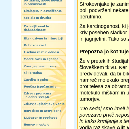
Strokovnjake je zanim
bolj podvrženi nekater
perutnino.
Za karcinogenost, ki
kriv poseben sladkor.
in jagnjetini. Tako so 
Prepozna jo kot tuj
Že v preteklih študij
človeškem tkivu. Ker
predvidevali, da bi b
namreč molekulo prep
protitelesa za obramb
molekulo miškam in ug
tumorjev.
“Do sedaj smo imeli
povezavo prvič nepos
in kako krmljenje s te
vodja raziskave
Ajit 