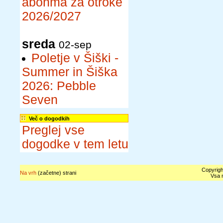
abonma za otroke
2026/2027
sreda
02-sep
Poletje v Šiški -
Summer in Šiška
2026: Pebble
Seven
Več o dogodkih
Preglej vse
dogodke v tem letu
Copyrigh
Na vrh
(začetne) strani
Vsa n