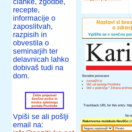
članke, zgodbe,
recepte,
informacije o
zaposlitvah,
razpisih in
obvestila o
seminarjih ter
delavnicah lahko
dobivaš tudi na
dom.
Sorodne povezave
zurnal24.si
Več od avtorja Pozitivke
Več s področja * Zdrava prehran
Želim prejemati
Sončno pošto in
novice spletnega
Trackback URL for this entry: ht
portala Pozitivke
Vpiši se ali pošlji
No t
Rakotvorna molekula Neu5Gc
| 
email na: