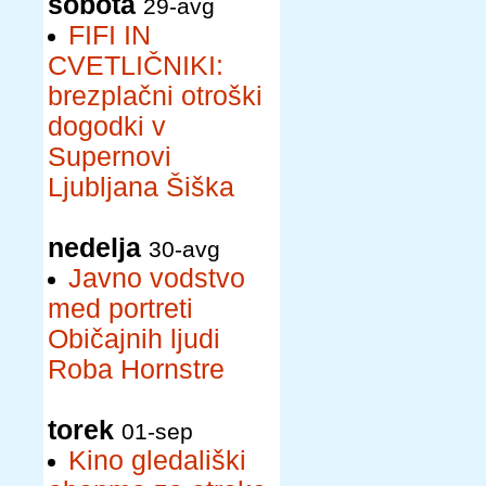
sobota
29-avg
FIFI IN
CVETLIČNIKI:
brezplačni otroški
dogodki v
Supernovi
Ljubljana Šiška
nedelja
30-avg
Javno vodstvo
med portreti
Običajnih ljudi
Roba Hornstre
torek
01-sep
Kino gledališki