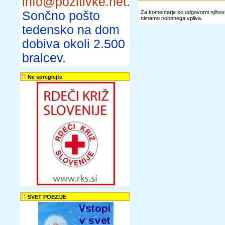
info@pozitivke.net
.
Sončno pošto
Za komentarje so odgovorni njihovi 
nimamo nobenega vpliva.
tedensko na dom
dobiva okoli 2.500
bralcev.
Ne spreglejte
SVET POEZIJE